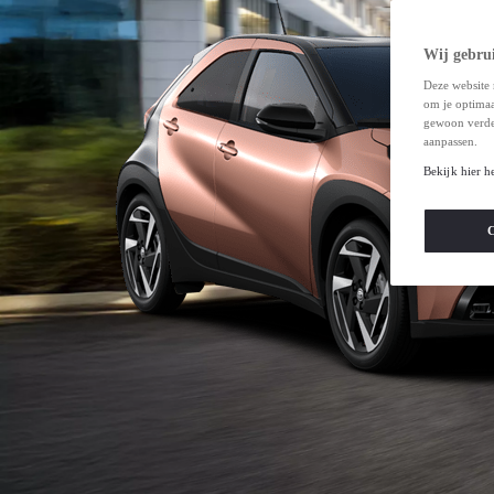
Wij gebrui
Deze website 
om je optimaal
gewoon verde
aanpassen.
Bekijk hier h
C