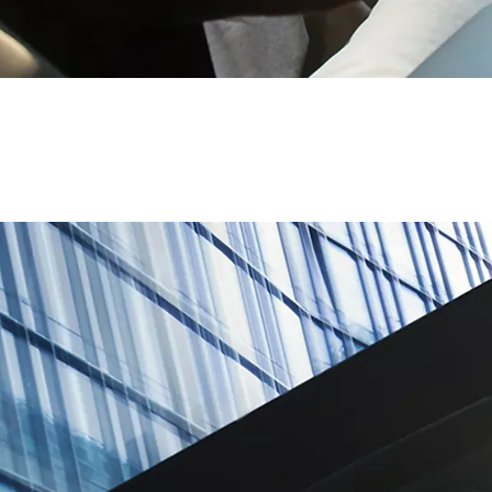
Vanaf € 39.995,-
€ 330,83 p/m*
Toyota bZ4X
BATTERIJ ELEKTRISCH