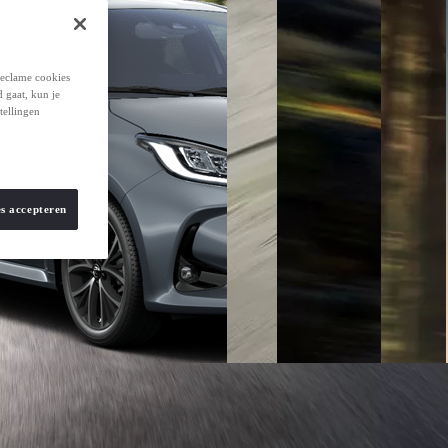
reclame cookies
d gaat, kun je
tellingen
es accepteren