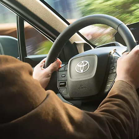
Vanaf € 76.695,-
€ 627,81 p/m*
Proace
OOK ALS BATTERIJ-ELEKTRISCH