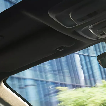
Vanaf € 39.995,-
€ 246,77 p/m*
Mirai
WATERSTOF-ELEKTRISCH