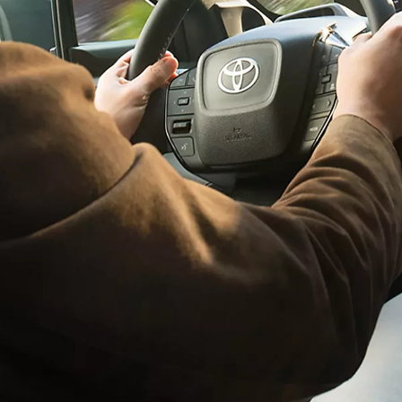
Vanaf € 32.995,-
€ 203,58 p/m*
Corolla Cross
HYBRIDE