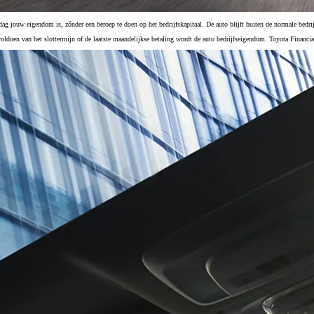
 jouw eigendom is, zónder een beroep te doen op het bedrijfskapitaal. De auto blijft buiten de normale bedrijfsf
voldoen van het slottermijn of de laatste maandelijkse betaling wordt de auto bedrijfseigendom. Toyota Financia
Vanaf € 27.195,-
€ 226,70 p/m*