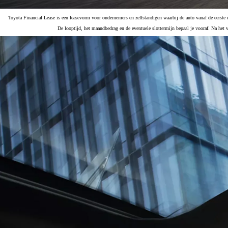
Toyota Financial Lease is een leasevorm voor ondernemers en zelfstandigen waarbij de auto vanaf de eerste dag
De looptijd, het maandbedrag en de eventuele slottermijn bepaal je vooraf. Na het 
Vanaf € 23.750,-
€ 197,98 p/m*