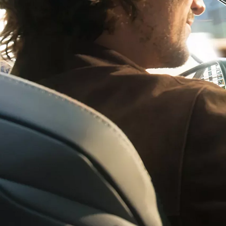
Vanaf € 49.995,-
€ 413,55 p/m*
Proace City
OOK ALS BATTERIJ-ELEKTRISCH