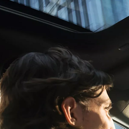
Vanaf € 37.995,-
€ 234,43 p/m*
RAV4
PLUG-IN HYBRIDE