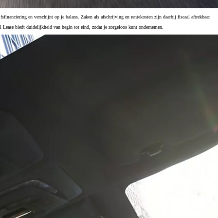
inanciering en verschijnt op je balans. Zaken als afschrijving en rentekosten zijn daarbij fiscaal aftrekbaar.
l Lease biedt duidelijkheid van begin tot eind, zodat je zorgeloos kunt ondernemen.
De beste 5 voordelen
Op elke Toyota Approved Occasion aangeschaf
dealer