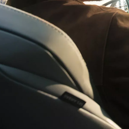
Vanaf € 31.895,-
€ 265,89 p/m*
Corolla Touring Sports
HYBRIDE