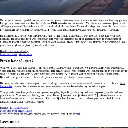
Om er zeker van te zijn dat private lease binnen jouw financiële situatie wordt er een financiële toetsing gedaan.
Een private lease contract dient bij stichting BKR geregistreerd te worden. Van de totale leasetermijnen wordt
100% geregistreerd. Een geldverstrekker ziet dit deel als een financiële verplichting, waardoor dit een negatieve
invloed heeft op je maximale leenbedrag. Private lease heeft geen gevolgen voor een lopende hypotheek.
De maandelijkse kosten van private lease kun je niet tijdelijk stopzetten, ook niet als je de auto even niet
gebruikt. Bedenk dus goed wat je plannen zijn voor de toekomst en of de kosten binnen je budget passen
tijdens de looptijd van het contract. Of kies voor Toyota Private FlexLease Plus hiermee is het contract al na 1
jaar maandelijks opzegbaar is, zonder extra kosten.
Bereken uw maandbedrag
Meer info over private lease
Private lease of kopen?
Wanneer je zelf een auto koopt is dit jouw bezit. Daardoor ben je ook zelf verantwoordelijk voor onderhoud,
verzekeringen, wegenbelasting en reparaties. Bij private lease weet je beter wat je maandelijks kwijt bent aan je
auto. Je huurt als het ware de auto voor een vast bedrag. Alle kosten van de auto zijn hierbij inbegrepen.
Bovendien is private lease in bepaalde gevallen voordeliger dan een auto kopen.
Dit komt omdat leasemaatschappijen met kortingen auto’s kunnen inkopen, onderhouden en verzekeren.
Lees
hier verder
om erachter te komen of een auto kopen of private lease beter bij uw situatie past.
Voor private lease kun je dit verhaal geheel vergeten, bijtelling is hierbij niet van toepassing omdat het een
privé auto is. Voor een vast bedrag per maand lease jij een auto van je eigen geld. Bij private lease zijn de
brandstofkosten voor je eigen rekening, iets wat bij zakelijke lease vaak is inbegrepen door middel van een
tankpas. Meer weten? Lees hier verder.
Bereken je maandbedrag
Meer info over private lease
Meer weten over het aanvraagproces van een private lease? Lees
verder
.
Lees meer