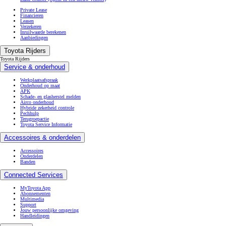
Private Lease
Financieren
Leasen
Verzekeren
Inruilwaarde berekenen
Aanbiedingen
Toyota Rijders
Toyota Rijders
Service & onderhoud
Werkplaatsafspraak
Onderhoud op maat
APK
Schade- en glasherstel melden
Airco onderhoud
Hybride zekerheid controle
Pechhulp
Terugroepactie
Toyota Service Informatie
Accessoires & onderdelen
Accessoires
Onderdelen
Banden
Connected Services
MyToyota App
Abonnementen
Multimedia
Support
Jouw persoonlijke omgeving
Handleidingen