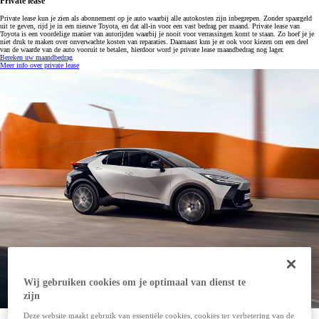
Private lease
Private lease kun je zien als abonnement op je auto waarbij alle autokosten zijn inbegrepen. Zonder spaargeld
uit te geven, rijd je in een nieuwe Toyota, en dat all-in voor een vast bedrag per maand. Private lease van
Toyota is een voordelige manier van autorijden waarbij je nooit voor verrassingen komt te staan. Zo hoef je je
niet druk te maken over onverwachte kosten van reparaties. Daarnaast kun je er ook voor kiezen om een deel
van de waarde van de auto vooruit te betalen, hierdoor word je private lease maandbedrag nog lager.
Bereken uw maandbedrag
Meer info over private lease
Wij gebruiken cookies om je optimaal van dienst te
zijn
Deze website maakt gebruik van essentiële cookies, cookies ter verbetering van de