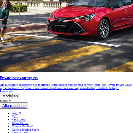
Private lease voor zzp'ers
Als zelfstandig ondernemer wil je slimme keuzes maken voor de zaak en voor jezelf. Met Toyota Private Lease
rijd je compleet zorgeloos in een nieuwe Toyota voor een vast laag maandbedrag, zonder bijtelling.
Lees meer
Modellen
Modellen
Alle modellen
Aygo X
Yaris
Yaris Cross
Urban Cruiser
Corolla Hatchback
Corolla Touring Sports
Corolla Cross