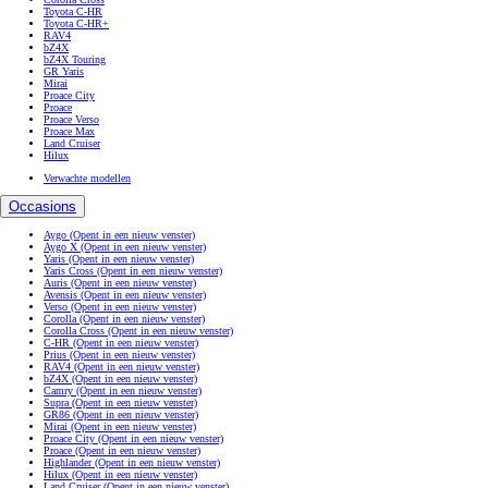
Toyota C-HR
Toyota C-HR+
RAV4
bZ4X
bZ4X Touring
GR Yaris
Mirai
Proace City
Proace
Proace Verso
Proace Max
Land Cruiser
Hilux
Verwachte modellen
Occasions
Aygo
(Opent in een nieuw venster)
Aygo X
(Opent in een nieuw venster)
Yaris
(Opent in een nieuw venster)
Yaris Cross
(Opent in een nieuw venster)
Auris
(Opent in een nieuw venster)
Avensis
(Opent in een nieuw venster)
Verso
(Opent in een nieuw venster)
Corolla
(Opent in een nieuw venster)
Corolla Cross
(Opent in een nieuw venster)
C-HR
(Opent in een nieuw venster)
Prius
(Opent in een nieuw venster)
RAV4
(Opent in een nieuw venster)
bZ4X
(Opent in een nieuw venster)
Camry
(Opent in een nieuw venster)
Supra
(Opent in een nieuw venster)
GR86
(Opent in een nieuw venster)
Mirai
(Opent in een nieuw venster)
Proace City
(Opent in een nieuw venster)
Proace
(Opent in een nieuw venster)
Highlander
(Opent in een nieuw venster)
Hilux
(Opent in een nieuw venster)
Land Cruiser
(Opent in een nieuw venster)