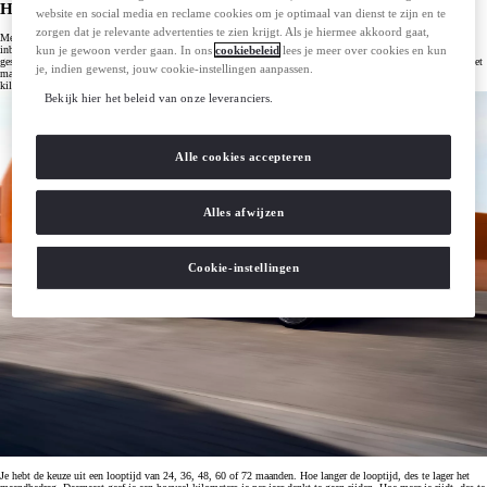
Hoe werkt private lease?
website en social media en reclame cookies om je optimaal van dienst te zijn en te
zorgen dat je relevante advertenties te zien krijgt. Als je hiermee akkoord gaat,
Met Toyota Private Lease rijd je voor een vast bedrag per maand in een nieuwe Toyota. Alle services zijn
kun je gewoon verder gaan. In ons
cookiebeleid
lees je meer over cookies en kun
inbegrepen in het maandbedrag, zoals wegenbelasting, verzekering, reparatie, onderhoud en pechhulp. Het is
geschikt voor elke particulier met een geldig rijbewijs zolang aan de acceptatievoorwaarden voldaan wordt. Het
je, indien gewenst, jouw cookie-instellingen aanpassen.
maandbedrag wordt bepaald door verschillende factoren zoals de het type auto, de looptijd en het aantal
kilometers dat je per jaar rijdt.
Bekijk hier het beleid van onze leveranciers.
Alle cookies accepteren
Alles afwijzen
Cookie-instellingen
Je hebt de keuze uit een looptijd van 24, 36, 48, 60 of 72 maanden. Hoe langer de looptijd, des te lager het