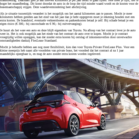
maandbedrag. Daarnaast geef je aan hoeveel kilometers je per jaar denkt te gaan rijden. Hoe meer je rijdt, des te
hoger het maandbedrag. Dit komt doordat de auto in de loop der tijd minder waard wordt en de kosten voor de
leasemaatschappij stijgen. Deze waardevermindering heet afschrijving.
Als je situatie tussentijds verandert is het mogelijk om het aantal kilometers aan te passen. Mocht je meer
kilometers hebben gereden aan het eind van het jaar dan je hebt opgegeven moet je rekening houden met een
extra kosten. De brandstof, eventuele verkeersboetes en parkeerkosten betaal je zelf. Bij schade betaal je een
eigen risico (€ 300,- bij cascoschade en € 90,- bij ruitvervanging).
Je huurt als het ware een auto en deze blijft eigendom van Toyota. Na afloop van het contract lever je de auto
weer in. Het is ook mogelijk aan het einde van het contract de auto over te kopen. Mocht je je contract
vroegtijdig willen opzeggen, kan dat zonder extra kosten bij ontslag of inkomensverlies door onverwachte
omstandigheden dankzij FlexLease Standaard.
Mocht je behoefte hebben aan nog meer flexibiliteit, kies dan voor Toyota Private FlexLease Plus. Voor een
kleine meerprijs heb naast alle voordelen van private lease, het voordeel dat het contract al na 1 jaar
maandelijks opzegbaar is, en mag de auto zonder extra kosten worden ingeleverd.