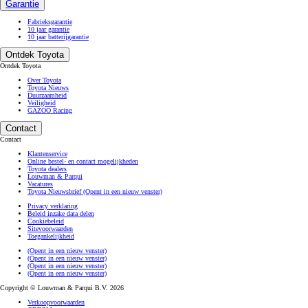
Garantie
Fabrieksgarantie
10 jaar garantie
10 jaar batterijgarantie
Ontdek Toyota
Ontdek Toyota
Over Toyota
Toyota Nieuws
Duurzaamheid
Veiligheid
GAZOO Racing
Contact
Contact
Klantenservice
Online bestel- en contact mogelijkheden
Toyota dealers
Louwman & Parqui
Vacatures
Toyota Nieuwsbrief
(Opent in een nieuw venster)
Privacy verklaring
Beleid inzake data delen
Cookiebeleid
Sitevoorwaarden
Toegankelijkheid
(Opent in een nieuw venster)
(Opent in een nieuw venster)
(Opent in een nieuw venster)
(Opent in een nieuw venster)
Copyright © Louwman & Parqui B.V. 2026
Verkoopvoorwaarden