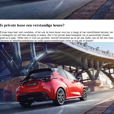
Is private lease een verstandige keuze?
Private lease kent veel voordelen, of het ook de beste keuze voor jou is hangt af van verschillende factoren, het
is belangrijk om zelf deze afweging te maken. Het is bij private lease belangrijk om je persoonlijke situatie
goed na te gaan. Welke auto is voor jou geschikt, hoeveel kilometers ga ik per jaar rijden, hoe zit het met mijn
inkomen en arbeidsovereenkomst en welke gezinsveranderingen zitten er nog aan te komen?