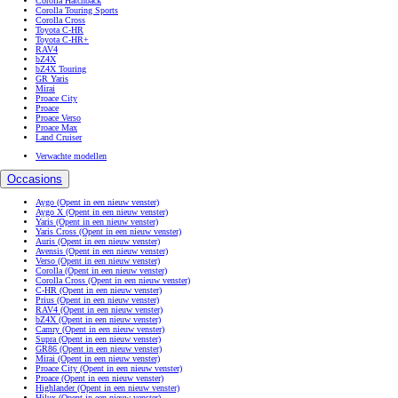
Corolla Hatchback
Corolla Touring Sports
Corolla Cross
Toyota C-HR
Toyota C-HR+
RAV4
bZ4X
bZ4X Touring
GR Yaris
Mirai
Proace City
Proace
Proace Verso
Proace Max
Land Cruiser
Verwachte modellen
Occasions
Aygo
(Opent in een nieuw venster)
Aygo X
(Opent in een nieuw venster)
Yaris
(Opent in een nieuw venster)
Yaris Cross
(Opent in een nieuw venster)
Auris
(Opent in een nieuw venster)
Avensis
(Opent in een nieuw venster)
Verso
(Opent in een nieuw venster)
Corolla
(Opent in een nieuw venster)
Corolla Cross
(Opent in een nieuw venster)
C-HR
(Opent in een nieuw venster)
Prius
(Opent in een nieuw venster)
RAV4
(Opent in een nieuw venster)
bZ4X
(Opent in een nieuw venster)
Camry
(Opent in een nieuw venster)
Supra
(Opent in een nieuw venster)
GR86
(Opent in een nieuw venster)
Mirai
(Opent in een nieuw venster)
Proace City
(Opent in een nieuw venster)
Proace
(Opent in een nieuw venster)
Highlander
(Opent in een nieuw venster)
Hilux
(Opent in een nieuw venster)