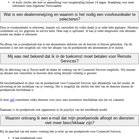
Je komt slechts één keer in aanmerking voor terugbetaling binnen 14 dagen. Raadpleeg voor meer
informatie onze Algemene Voorwaarden.
Wat is een dealerverwijzing en waarom is het nodig een voorkeurdealer te
selecteren?
Door je voorkeurdealer te selecteren, kunnen wij vaststellen bij welke dealer je je order hebt geplaatst. Hierdoor
coödineren wij uw gegevens en service beter. Deze stap is optioneel. Je kan je order desgewenst ook afronden
zonder een dealer te selecteren.
Na afloop van je proefperiode kan je een abonnement afsluiten om de functies te blijven gebruiken. Op dit
moment is het niet mogelijk om voor het aflopen van de proefperiode een abonnement af te sluiten.
Mij was niet bekend dat ik in de toekomst moet betalen voor Remote
Services?
Bij de aflevering van je Toyota heeft de dealer de werking van de Connected Services toegelicht. Wij kunnen
op afstand niet vaststellen in hoeverre deze uitleg destijds volledig is geweest.
De beschikbaarheid en duur van de proefperiode voor Connected Services zijn afhankelijk van het model, de
uitvoering en het modeljaar van je voertuig. Het is mogelijk dat slechts een deel van de diensten binnen de
proefperiode beschikbaar is.
Je kunt
zelf
controleren welke diensten voor jouw auto kostenloos beschikbaar zijn (en tot wanneer).
Daarnaast is de proefperiode ook opgenomen in de prijslijst van het betreffende model.
Waarom ontvang ik een e-mail dat mijn proefperiode afloopt en diensten
niet meer beschikbaar zijn?
Bij de aanschaf van een nieuw voertuig heb je recht op een proefperiode voor Connected Services:
4 jaar proefperiode voor: