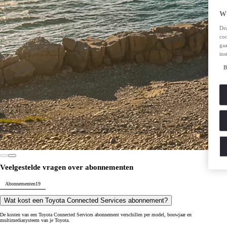
Wi
Dez
coo
gaa
ins
B
Veelgestelde vragen over abonnementen
Abonnementen
19
Wat kost een Toyota Connected Services abonnement?
De kosten van een Toyota Connected Services abonnement verschillen per model, bouwjaar en
multimediasysteem van je Toyota.