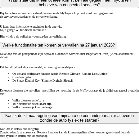
Waar staat dat ik een overeenkomst ben aangegaan met Toyota ten
behoeve van connected services?
Bij het activeren van de standaarddiensten in de MyToyota App bent u akkoord gegaan met
de servicevoorwaarden en de privacyverklaring.
U kunt deze informatie terugvinden in de app via:
Mijn garage → Juridische informatie
Hier vindt u de volledige voorwaarden en toelichting.
Welke functionaliteiten komen te vervallen na 27 januari 2026?
Na afloop van de proefperiode zijn bepaalde Connected Services niet langer actief, tenzij je een abonnement
afsluit.
Dit betreft (afhankelijk van model, uitvoering en modeljaar):
Op afstand bedienbare functies (zoals Remote Climate, Remote Lock/Unlock)
Cloudnavigatie
De Smart Digital Key (Slimme Digitale Sleutel)
De exacte diensten die vervallen, verschillen per voertuig. In de MyToyota-app zie je altijd een actueel overzicht
van:
Welke diensten actief zijn
Tot wanneer ze beschikbaar zijn
Welke diensten je kunt verlengen
Kan ik de klimaatregeling van mijn auto op een andere manier activeren
zonder de auto fysiek te starten?
Nee, dat is helaas niet mogelijk.
Zonder gebruik te maken van Remote Services kan de klimaatregeling alleen worden geactiveerd door de
auto fysiek te starten met de startknop.