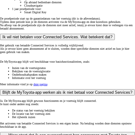
Op afstand bedienbare diensten
Cloudnavigatie
1 jaar proefperiode voor:
Smart Digital Key
De proefperiode start op de garantiedatum van het voertuig (dit is de afleverdatum).
Tijdens deze periode kun je de diensten activeren via de MyToyota-app en deze kosteloos gebruiken.
Na afloop van de proefperiode zijn de diensten niet meer actief, tenzij je ervoor kiest deze te verlengen via een
betaald abonnement.
Ik wil niet betalen voor Connected Services. Wat betekent dat?
Het gebruik van betaalde Connected Services is volledig vrijblijvend.
Als je ervoor kiest geen abonnement af te sluiten, worden deze specifieke diensten niet actief en kun je hier
geen gebruik van maken.
De MyToyota-app blijft wel beschikbaar voor basisfunctionaliteiten, zoals:
Inzien van de voertuigstatus
Bekijken van de voertuiglocatie
Onderhoudsafspraken maken
Informatie over het voertuig
Meer informatie vind je op
deze pagina
Blijft de MyToyota-app werken als ik niet betaal voor Connected Services?
Ja. De MyToyota-app blijft gewoon functioneren en je voertuig blijft connected.
Je kunt onder andere nog steeds:
De status van het voertuig bekijken
De locatie van het voertuig zien
Het rijbereik inzien
Het activeren van betaalde Connected Services is een eigen keuze. Na betaling worden deze diensten opnieuw
beschikbaar in de app.