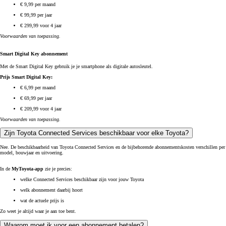
€ 9,99 per maand
€ 99,99 per jaar
€ 299,99 voor 4 jaar
Voorwaarden van toepassing.
Smart Digital Key abonnement
Met de Smart Digital Key gebruik je je smartphone als digitale autosleutel.
Prijs Smart Digital Key:
€ 6,99 per maand
€ 69,99 per jaar
€ 209,99 voor 4 jaar
Voorwaarden van toepassing.
Zijn Toyota Connected Services beschikbaar voor elke Toyota?
Nee. De beschikbaarheid van Toyota Connected Services en de bijbehorende abonnementskosten verschillen per
model, bouwjaar en uitvoering.
In de
MyToyota-app
zie je precies:
welke Connected Services beschikbaar zijn voor jouw Toyota
welk abonnement daarbij hoort
wat de actuele prijs is
Zo weet je altijd waar je aan toe bent.
Waarom moet ik voor een abonnement betalen?