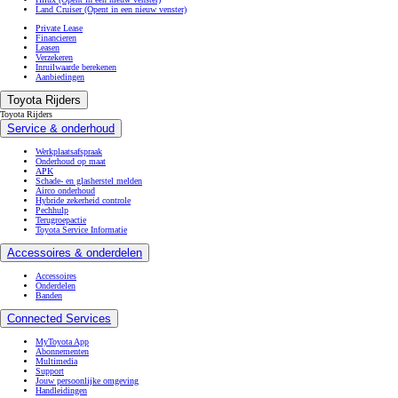
Land Cruiser
(Opent in een nieuw venster)
Private Lease
Financieren
Leasen
Verzekeren
Inruilwaarde berekenen
Aanbiedingen
Toyota Rijders
Toyota Rijders
Service & onderhoud
Werkplaatsafspraak
Onderhoud op maat
APK
Schade- en glasherstel melden
Airco onderhoud
Hybride zekerheid controle
Pechhulp
Terugroepactie
Toyota Service Informatie
Accessoires & onderdelen
Accessoires
Onderdelen
Banden
Connected Services
MyToyota App
Abonnementen
Multimedia
Support
Jouw persoonlijke omgeving
Handleidingen