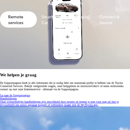
Abonnementen
Remote
Smart
Smart Digital
Connect &
services
Car
Key
Secure
We helpen je graag
De Supportpagina biedt je alle informatie die je nodig hebt om maximaal profijt te hebben van de Toyota
Connected Services. Bekijk veelgestelde vragen, onze hulpgidsen en instructievideo's of neem rechtstreeks
contact op met onze klantenservice - allemaal via de Supportpagina.
Ga naar de Supportpagina
Handleidingen
Onze overzichtelijke handleidingen zijn ontwikkeld door experts en leggen je stap voor stap uit hoe je
bijvoorbeeld een nieuw apparaat koppelt of verbinding maakt met de MyToyota app.