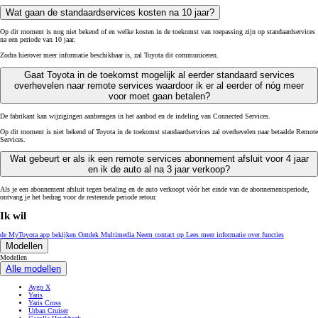
Wat gaan de standaardservices kosten na 10 jaar?
Op dit moment is nog niet bekend of en welke kosten in de toekomst van toepassing zijn op standaardservices
na een periode van 10 jaar.
Zodra hierover meer informatie beschikbaar is, zal Toyota dit communiceren.
Gaat Toyota in de toekomst mogelijk al eerder standaard services
overhevelen naar remote services waardoor ik er al eerder of nóg meer
voor moet gaan betalen?
De fabrikant kan wijzigingen aanbrengen in het aanbod en de indeling van Connected Services.
Op dit moment is niet bekend of Toyota in de toekomst standaardservices zal overhevelen naar betaalde Remote
Services.
Wat gebeurt er als ik een remote services abonnement afsluit voor 4 jaar
en ik de auto al na 3 jaar verkoop?
Als je een abonnement afsluit tegen betaling en de auto verkoopt vóór het einde van de abonnementsperiode,
ontvang je het bedrag voor de resterende periode retour.
Ik wil
de MyToyota app bekijken
Ontdek Multimedia
Neem contact op
Lees meer informatie over functies
Modellen
Modellen
Alle modellen
Aygo X
Yaris
Yaris Cross
Urban Cruiser