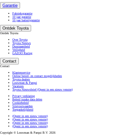
Garantie
Fabrieksgarantie
10 jaar garantie
10 jaar batterijgarantie
Ontdek Toyota
Ontdek Toyota
Over Toyota
Toyota Nieuws
Duurzaamheid
Veiligheid
GAZOO Racing
Contact
Contact
Klantenservice
Online bestel- en contact mogelijkheden
Toyota dealers
Louwman & Parqui
Vacatures
Toyota Nieuwsbrief
(Opent in een nieuw venster)
Privacy verklaring
Beleid inzake data delen
Cookiebeleid
Sitevoorwaarden
Toegankelijkheid
(Opent in een nieuw venster)
(Opent in een nieuw venster)
(Opent in een nieuw venster)
(Opent in een nieuw venster)
Copyright © Louwman & Parqui B.V. 2026