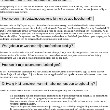
Inbegrepen bij de prijs voor het abonnement zijn onder meer mobiele data, licenties, cloud diensten en
onderhoud van software. Het abonnement zorgt ervoor dat de diverse connected functies van je auto veilig en
betrouwbaar blijven werken.
Hoe worden mijn betaalgegegevens binnen de app beschermd?
Wanneer je in de MyToyota app een nieuwe betaalmethode toevoegt, wordt de betreffende informatie direct
doorgestuurd aan onze partner die volledig voldoet aan de Payment Card Industry Data Security Standard (PCI
DSS). De betreffende partner is verantwoordelijk voor de veilige opslag en verwerking van je gegevens. Na de
gegevens te hebben opgeslagen, kan onze partner alleen specifieke details van je betaalmethode inzien, zoals de
laatste vier cijfers. De systemen van Toyota en onze medewerkers en dealerbedrijven hebben geen toegang tot de
volledige informatie van de betaalmethode en kunnen deze niet inzien.
Wat gebeurt er wanneer mijn proefperiode eindigt?
Wanneer de proefperiode voor je Connected Services afloopt, kan je deze blijven gebruiken door een van onze
abonnementen af te sluiten. Je kan kiezen uit een maandabonnement, een jaarabonnement of een 4-jarig
abonnement. Zo is er altijd een abonnementsperiode die bij jou past.
Hoe kan ik mijn abonnement beëindigen?
Je kan je abonnement beëindigen via het Connected Service Centre in de MyToyota app, selecteer daar de
dienst die je wil beëindigen. Bij problemen met de app kan de klant op elk moment rechtstreeks contact met
ons opnemen voor assistentie.
Ontvang ik bij annuleren van mijn abonnement een terugbetaling?
Neem inzake ons beleid inzake abonnementstermijn en terugbetaling het volgende in acht:
Bij beëindiging van een maandelijks abonnement is er geen terugbetaling mogelijk. Je abonnement
wordt aan het eind van de opzegtermijn niet automatisch verlengd.
Voor een vierjarig abonnement kom je in aanmerking voor terugbetaling naar rato op basis van het
resterende aantal maanden.
Ongeacht de gekozen abonnementstermijn ontvang je een volledige terugbetaling wanneer je binnen
14 dagen na aanmelding (en geen gebruikmaakt van een proefperiode) het abonnement annuleert.