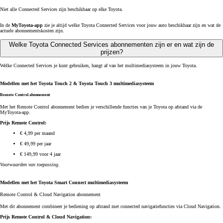
Niet alle Connected Services zijn beschikbaar op elke Toyota.
In de
MyToyota-app
zie je altijd welke Toyota Connected Services voor jouw auto beschikbaar zijn en wat de
actuele abonnementskosten zijn.
Welke Toyota Connected Services abonnementen zijn er en wat zijn de
prijzen?
Welke Connected Services je kunt gebruiken, hangt af van het multimediasysteem in jouw Toyota.
Modellen met het Toyota Touch 2 & Toyota Touch 3 multimediasysteem
Remote Control abonnement
Met het Remote Control abonnement bedien je verschillende functies van je Toyota op afstand via de
MyToyota-app.
Prijs Remote Control:
€ 4,99 per maand
€ 49,99 per jaar
€ 149,99 voor 4 jaar
Voorwaarden van toepassing.
Modellen met het Toyota Smart Connect multimediasysteem
Remote Control & Cloud Navigation abonnement
Met dit abonnement combineer je bediening op afstand met connected navigatiefuncties via Cloud Navigation.
Prijs Remote Control & Cloud Navigation: