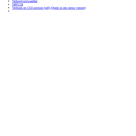
Verkoopvoorwaarden
OBFCM
Verbruik en CO2-uitstoot (pdf)
(Opent in een nieuw venster)