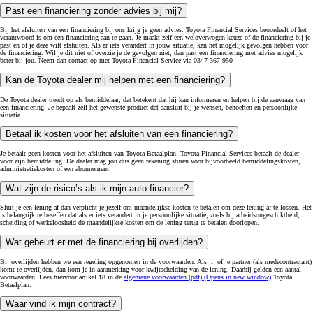
Past een financiering zonder advies bij mij?
Bij het afsluiten van een financiering bij ons krijg je geen advies. Toyota Financial Services beoordeelt of het
verantwoord is om een financiering aan te gaan. Je maakt zelf een weloverwogen keuze of de financiering bij je
past en of je deze wilt afsluiten. Als er iets verandert in jouw situatie, kan het mogelijk gevolgen hebben voor
de financiering. Wil je dit niet of overzie je de gevolgen niet, dan past een financiering met advies mogelijk
beter bij jou. Neem dan contact op met Toyota Financial Service via 0347-367 950
Kan de Toyota dealer mij helpen met een financiering?
De Toyota dealer treedt op als bemiddelaar, dat betekent dat hij kan informeren en helpen bij de aanvraag van
een financiering. Je bepaalt zelf het gewenste product dat aansluit bij je wensen, behoeften en persoonlijke
situatie.
Betaal ik kosten voor het afsluiten van een financiering?
Je betaalt geen kosten voor het afsluiten van Toyota Betaalplan. Toyota Financial Services betaalt de dealer
voor zijn bemiddeling. De dealer mag jou dus geen rekening sturen voor bijvoorbeeld bemiddelingskosten,
administratiekosten of een abonnement.
Wat zijn de risico’s als ik mijn auto financier?
Sluit je een lening af dan verplicht je jezelf om maandelijkse kosten te betalen om deze lening af te lossen. Het
is belangrijk te beseffen dat als er iets verandert in je persoonlijke situatie, zoals bij arbeidsongeschiktheid,
scheiding of werkeloosheid de maandelijkse kosten om de lening terug te betalen doorlopen.
Wat gebeurt er met de financiering bij overlijden?
Bij overlijden hebben we een regeling opgenomen in de voorwaarden. Als jij of je partner (als medecontractant)
komt te overlijden, dan kom je in aanmerking voor kwijtschelding van de lening. Daarbij gelden een aantal
voorwaarden. Lees hiervoor artikel 18 in de
algemene voorwaarden (pdf)
(Opens in new window)
Toyota
Betaalplan.
Waar vind ik mijn contract?