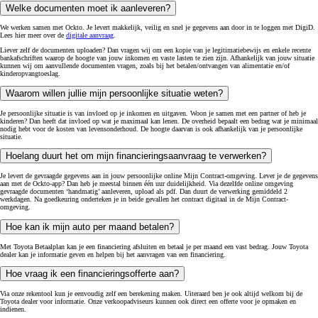
Welke documenten moet ik aanleveren?
We werken samen met Ockto. Je levert makkelijk, veilig en snel je gegevens aan door in te loggen met DigiD.
Lees hier meer over de
digitale aanvraag
.
Liever zelf de documenten uploaden? Dan vragen wij om een kopie van je legitimatiebewijs en enkele recente
bankafschriften waarop de hoogte van jouw inkomen en vaste lasten te zien zijn. Afhankelijk van jouw situatie
kunnen wij om aanvullende documenten vragen, zoals bij het betalen/ontvangen van alimentatie en/of
kinderopvangtoeslag.
Waarom willen jullie mijn persoonlijke situatie weten?
Je persoonlijke situatie is van invloed op je inkomen en uitgaven. Woon je samen met een partner of heb je
kinderen? Dan heeft dat invloed op wat je maximaal kan lenen. De overheid bepaalt een bedrag wat je minimaal
nodig hebt voor de kosten van levensonderhoud. De hoogte daarvan is ook afhankelijk van je persoonlijke
situatie.
Hoelang duurt het om mijn financieringsaanvraag te verwerken?
Je levert de gevraagde gegevens aan in jouw persoonlijke online Mijn Contract-omgeving. Lever je de gegevens
aan met de Ockto-app? Dan heb je meestal binnen één uur duidelijkheid. Via dezelfde online omgeving
gevraagde documenten ‘handmatig’ aanleveren, upload als pdf. Dan duurt de verwerking gemiddeld 2
werkdagen. Na goedkeuring onderteken je in beide gevallen het contract digitaal in de Mijn Contract-
omgeving.
Hoe kan ik mijn auto per maand betalen?
Met Toyota Betaalplan kan je een financiering afsluiten en betaal je per maand een vast bedrag. Jouw Toyota
dealer kan je informatie geven en helpen bij het aanvragen van een financiering.
Hoe vraag ik een financieringsofferte aan?
Via
onze rekentool kun je eenvoudig zelf een berekening maken. Uiteraard ben je ook altijd welkom bij de
Toyota dealer voor informatie. Onze verkoopadviseurs kunnen ook direct een offerte voor je opmaken en
indienen.