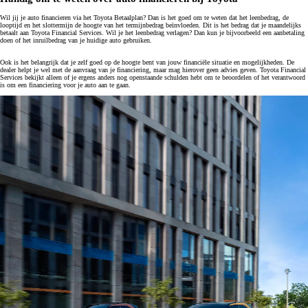
Wil jij je auto financieren via het Toyota Betaalplan? Dan is het goed om te weten dat het leenbedrag, de
looptijd en het slottermijn de hoogte van het termijnbedrag beïnvloeden. Dit is het bedrag dat je maandelijks
betaalt aan Toyota Financial Services. Wil je het leenbedrag verlagen? Dan kun je bijvoorbeeld een aanbetaling
doen of het inruilbedrag van je huidige auto gebruiken.
Ook is het belangrijk dat je zelf goed op de hoogte bent van jouw financiële situatie en mogelijkheden. De
dealer helpt je wel met de aanvraag van je financiering, maar mag hierover geen advies geven. Toyota Financial
Services bekijkt alleen of je ergens anders nog openstaande schulden hebt om te beoordelen of het verantwoord
is om een financiering voor je auto aan te gaan.