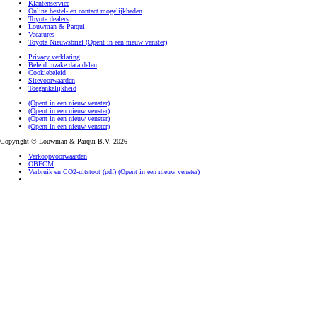
Klantenservice
Online bestel- en contact mogelijkheden
Toyota dealers
Louwman & Parqui
Vacatures
Toyota Nieuwsbrief
(Opent in een nieuw venster)
Privacy verklaring
Beleid inzake data delen
Cookiebeleid
Sitevoorwaarden
Toegankelijkheid
(Opent in een nieuw venster)
(Opent in een nieuw venster)
(Opent in een nieuw venster)
(Opent in een nieuw venster)
Copyright © Louwman & Parqui B.V. 2026
Verkoopvoorwaarden
OBFCM
Verbruik en CO2-uitstoot (pdf)
(Opent in een nieuw venster)