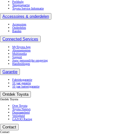
Pechhulp
Terugroepactie
Toyota Service Informatie
Accessoires & onderdelen
Accessoires
Onderdelen
Banden
Connected Services
MyToyota App
Abonnementen
Multimedia
Support
Jouw persoonlijke omgeving
Handleidingen
Garantie
Fabrieksgarantie
10 jaar garantie
10 jaar batterijgarantie
Ontdek Toyota
Ontdek Toyota
Over Toyota
Toyota Nieuws
Duurzaamheid
Veiligheid
GAZOO Racing
Contact
Contact