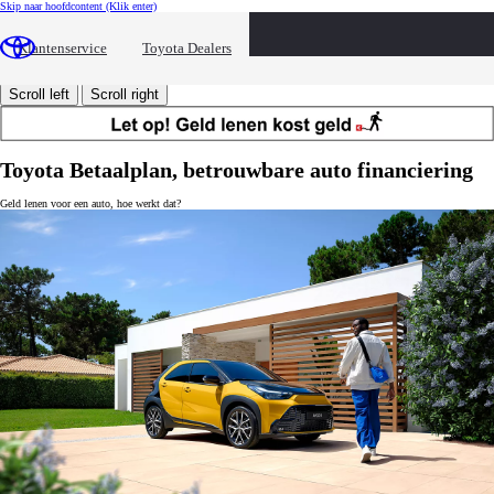
Skip naar hoofdcontent
(Klik enter)
Berekenen
Berekenen
Hoe werkt het?
Hoe werkt het?
Klantenservice
Toyota Dealers
Aanvraagproces
Aanvraagproces
Veel gestelde vragen
Veel gestelde vragen
Scroll left
Scroll right
Toyota Betaalplan, betrouwbare auto financiering
Geld lenen voor een auto, hoe werkt dat?