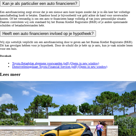
Kan je als particulier een auto financieren?
Een autofinanciering zorgt ervoor dat je een nieuwe auto kunt kopen zonder dat je in één keer het volledige
aanschafbedrag hoeft te betalen. Daardoor houd je bijvoorbeeld wat geld achter de hand voor onverwachte
kosten. Of het verstandig is om een auto te financieren hangt volledig af van jouw persoonlijke situatie.
Daarom controleren wij ook standaard bij het Bureau Krediet Registratie (BKR) of je andere openstaande
schulden of betaalachterstanden hebt.
Heeft een auto financieren invloed op je hypotheek?
Wij zijn wettelijk verplicht om een autofinanciering door te geven aan het Bureau Krediet Registratie (BKR).
Dit kan gevolgen hebben voor je hypotheek. Door de schuld die je hebt op je auto, kun je vaak minder lenen
voor een huis.
Downloads
Toyota Betaalplan algemene voorwaarden (pdf)
(Opens in new window)
Dienstverleningskaart Toyota Financial Services (pdf)
(Opens in new window)
Lees meer