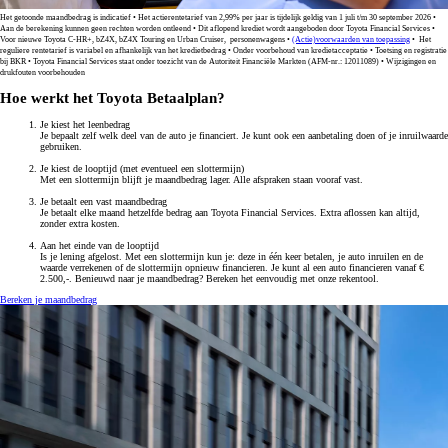
Het getoonde maandbedrag is indicatief • Het actierentetarief van 2,99% per jaar is tijdelijk geldig van 1 juli t/m 30 september 2026 •
Aan de berekening kunnen geen rechten worden ontleend • Dit aflopend krediet wordt aangeboden door Toyota Financial Services •
Voor nieuwe Toyota C-HR+, bZ4X, bZ4X Touring en Urban Cruiser, personenwagens •
(Actie)voorwaarden van toepassing
• Het
reguliere rentetarief is variabel en afhankelijk van het kredietbedrag • Onder voorbehoud van kredietacceptatie • Toetsing en registratie
bij BKR • Toyota Financial Services staat onder toezicht van de Autoriteit Financiële Markten (AFM-nr.: 12011089) • Wijzigingen en
drukfouten voorbehouden
Hoe werkt het Toyota Betaalplan?
Je kiest het leenbedrag
Je bepaalt zelf welk deel van de auto je financiert. Je kunt ook een aanbetaling doen of je inruilwaarde
gebruiken.
Je kiest de looptijd (met eventueel een slottermijn)
Met een slottermijn blijft je maandbedrag lager. Alle afspraken staan vooraf vast.
Je betaalt een vast maandbedrag
Je betaalt elke maand hetzelfde bedrag aan Toyota Financial Services. Extra aflossen kan altijd,
zonder extra kosten.
Aan het einde van de looptijd
Is je lening afgelost. Met een slottermijn kun je: deze in één keer betalen, je auto inruilen en de
waarde verrekenen of de slottermijn opnieuw financieren. Je kunt al een auto financieren vanaf €
2.500,-. Benieuwd naar je maandbedrag? Bereken het eenvoudig met onze rekentool.
Bereken je maandbedrag