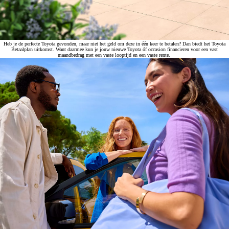
Heb je de perfecte Toyota gevonden, maar niet het geld om deze in één keer te betalen? Dan biedt het Toyota
Betaalplan uitkomst. Want daarmee kun je jouw nieuwe Toyota óf occasion financieren voor een vast
maandbedrag met een vaste looptijd en een vaste rente.