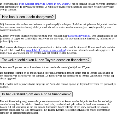
In je persoonlijke
Mijn Contract-omgeving
(Opens in new window)
heb je toegang tot alle relevante informatie
met betrekking tot je aanvraag en contract. Je vindt hier tevens een uitgebreide sectie met veelgestelde vragen
over je contract.
Hoe kan ik een klacht doorgeven?
Wij doen onze uiterste best om iedereen zo goed mogelijk te helpen. Toch kan het gebeuren dat je niet tevreden
bent over onze dienstverlening of dat je vindt dat zaken anders zouden moeten gaan. Wij hopen dat je ons
daarover informeert.
Klachten over onze financiële dienstverlening kun je mailen naar
klachten@toyotafs.nl
. Ons uitgangspunt is dat
je binnen 14 dagen een schriftelijke reactie van ons ontvangt. Als deze termijn niet haalbaar is, informeren wij
je daar tijdig over.
Heeft u onze klachtenprocedure doorlopen en bent u niet tevreden met de uitkomst? U kunt een klacht melden
bij het Kifid. Raadpleeg
www.kifid.nl
(Opens in new window)
voor meer informatie en de adresgegevens. Je
kunt er ook voor kiezen om een rechter over het geschil te laten beslissen.
Tot welke leeftijd kan ik een Toyota occasion financieren?
Je kunt een Toyota occasion financieren tot een maximale voertuigleeftijd van
17 jaar
.
De maximale looptijd en de mogelijkheid voor een slottermijn hangen samen met de leeftijd van de auto op
het moment van afsluiten van het contract. De looptijd van het contract en de leeftijd van de auto worden bij
elkaar opgeteld.
Wil je weten wat in jouw situatie mogelijk is? Neem dan contact op met je Toyota dealer voor een persoonlijk
voorstel.
Is het verstandig om een auto te financieren?
Een autofinanciering zorgt ervoor dat je een nieuwe auto kunt kopen zonder dat je in één keer het volledige
aanschafbedrag hoeft te betalen. Daardoor houd je bijvoorbeeld wat geld achter de hand voor onverwachte
kosten. Of het verstandig is om een auto te financieren hangt volledig af van jouw persoonlijke situatie.
Daarom controleren wij ook standaard bij het Bureau Krediet Registratie (BKR) of je andere openstaande
schulden of betaalachterstanden hebt.