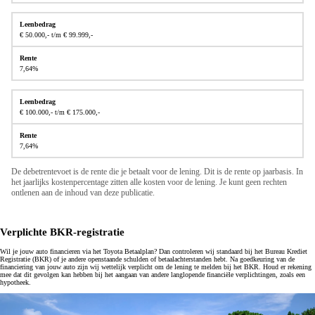
€ 50.000,- t/m € 99.999,-
7,64%
€ 100.000,- t/m € 175.000,-
7,64%
De debetrentevoet is de rente die je betaalt voor de lening. Dit is de rente op jaarbasis. In
het jaarlijks kostenpercentage zitten alle kosten voor de lening. Je kunt geen rechten
ontlenen aan de inhoud van deze publicatie.
Verplichte BKR-registratie
Wil je jouw auto financieren via het Toyota Betaalplan? Dan controleren wij standaard bij het Bureau Krediet
Registratie (BKR) of je andere openstaande schulden of betaalachterstanden hebt. Na goedkeuring van de
financiering van jouw auto zijn wij wettelijk verplicht om de lening te melden bij het BKR. Houd er rekening
mee dat dit gevolgen kan hebben bij het aangaan van andere langlopende financiële verplichtingen, zoals een
hypotheek.