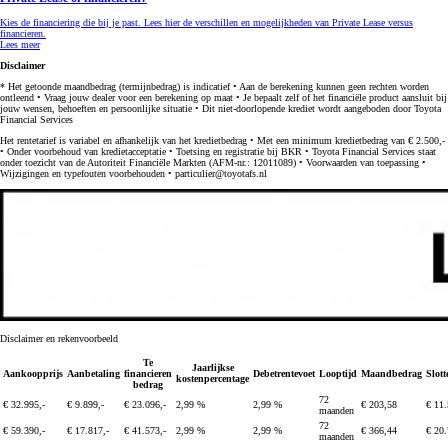
Kies de financiering die bij je past. Lees hier de verschillen en mogelijkheden van Private Lease versus
financieren.
Lees meer
Disclaimer
* Het getoonde maandbedrag (termijnbedrag) is indicatief • Aan de berekening kunnen geen rechten worden
ontleend • Vraag jouw dealer voor een berekening op maat • Je bepaalt zelf of het financiële product aansluit bij
jouw wensen, behoeften en persoonlijke situatie • Dit niet-doorlopende krediet wordt aangeboden door Toyota
Financial Services
Het rentetarief is variabel en afhankelijk van het kredietbedrag • Met een minimum kredietbedrag van € 2.500,-
• Onder voorbehoud van kredietacceptatie • Toetsing en registratie bij BKR • Toyota Financial Services staat
onder toezicht van de Autoriteit Financiële Markten (AFM-nr.: 12011089) • Voorwaarden van toepassing •
Wijzigingen en typefouten voorbehouden • particulier@toyotafs.nl
Disclaimer en rekenvoorbeeld
Te
Jaarlijkse
Aankoopprijs
Aanbetaling
financieren
Debetrentevoet
Looptijd
Maandbedrag
Slott
kostenpercentage
bedrag
72
€ 32.995,-
€ 9.899,-
€ 23.096,-
2,99 %
2,99 %
€ 203,58
€ 11.
maanden
72
€ 59.390,-
€ 17.817,-
€ 41.573,-
2,99 %
2,99 %
€ 366,44
€ 20.
maanden