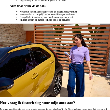
Regelmatig acties en aanbiedingen via de dealer
Auto financieren via de bank
Keuze uit verschillende aanbieders en financieringsvormen
Voorwaarden en mogelijkheden verschillen per aanbieder
Je regelt de financiering los van de aankoop van je auto
Minder gericht op autospecifieke opties en services
Hoe vraag ik financiering voor mijn auto aan?
Je vraagt een financiering voor je auto eenvoudig aan via de officiële Toyota-dealer, maar kunt het proces ook