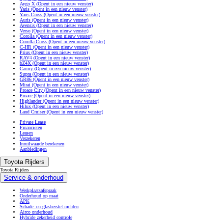
Aygo X
(Opent in een nieuw venster)
Yaris
(Opent in een nieuw venster)
Yaris Cross
(Opent in een nieuw venster)
Auris
(Opent in een nieuw venster)
Avensis
(Opent in een nieuw venster)
Verso
(Opent in een nieuw venster)
Corolla
(Opent in een nieuw venster)
Corolla Cross
(Opent in een nieuw venster)
C-HR
(Opent in een nieuw venster)
Prius
(Opent in een nieuw venster)
RAV4
(Opent in een nieuw venster)
bZ4X
(Opent in een nieuw venster)
Camry
(Opent in een nieuw venster)
Supra
(Opent in een nieuw venster)
GR86
(Opent in een nieuw venster)
Mirai
(Opent in een nieuw venster)
Proace City
(Opent in een nieuw venster)
Proace
(Opent in een nieuw venster)
Highlander
(Opent in een nieuw venster)
Hilux
(Opent in een nieuw venster)
Land Cruiser
(Opent in een nieuw venster)
Private Lease
Financieren
Leasen
Verzekeren
Inruilwaarde berekenen
Aanbiedingen
Toyota Rijders
Toyota Rijders
Service & onderhoud
Werkplaatsafspraak
Onderhoud op maat
APK
Schade- en glasherstel melden
Airco onderhoud
Hybride zekerheid controle