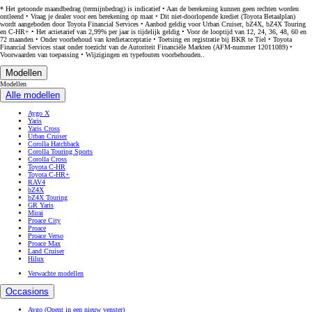
* Het getoonde maandbedrag (termijnbedrag) is indicatief • Aan de berekening kunnen geen rechten worden
ontleend • Vraag je dealer voor een berekening op maat • Dit niet-doorlopende krediet (Toyota Betaalplan)
wordt aangeboden door Toyota Financial Services • Aanbod geldig voor Urban Cruiser, bZ4X, bZ4X Touring
en C-HR+ • Het actietarief van 2,99% per jaar is tijdelijk geldig • Voor de looptijd van 12, 24, 36, 48, 60 en
72 maanden • Onder voorbehoud van kredietacceptatie • Toetsing en registratie bij BKR te Tiel • Toyota
Financial Services staat onder toezicht van de Autoriteit Financiële Markten (AFM-nummer 12011089) •
Voorwaarden van toepassing • Wijzigingen en typefouten voorbehouden..
Modellen
Modellen
Alle modellen
Aygo X
Yaris
Yaris Cross
Urban Cruiser
Corolla Hatchback
Corolla Touring Sports
Corolla Cross
Toyota C-HR
Toyota C-HR+
RAV4
bZ4X
bZ4X Touring
GR Yaris
Mirai
Proace City
Proace
Proace Verso
Proace Max
Land Cruiser
Hilux
Verwachte modellen
Occasions
Aygo
(Opent in een nieuw venster)