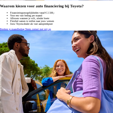
Waarom kiezen voor auto financiering bij Toyota?
Financieringsmogelijkheden vanaf € 2.500,-
Voor een vast bedrag per maand
Aflossen wanneer je wilt, zónder boete
Flexibel samen te stellen naar jouw wensen
Jouw Toyota-dealer als vast aanspreekpunt
Bereken je maandbedrag
Neem contact met mij op