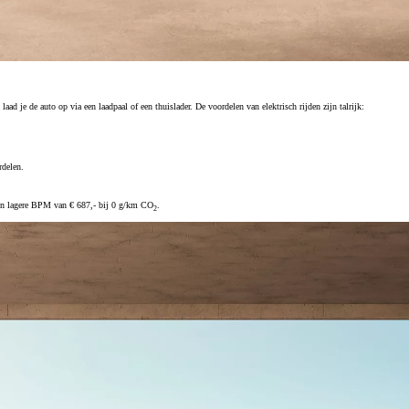
aad je de auto op via een laadpaal of een thuislader. De voordelen van elektrisch rijden zijn talrijk:
Vanaf € 39.995,-
rdelen.
€ 246,77 p/m*
n een lagere BPM van € 687,- bij 0 g/km CO
.
2
Mirai
WATERSTOF-ELEKTRISCH