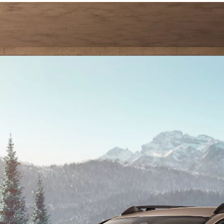
Vanaf € 32.995,-
€ 203,58 p/m*
Corolla Cross
HYBRIDE