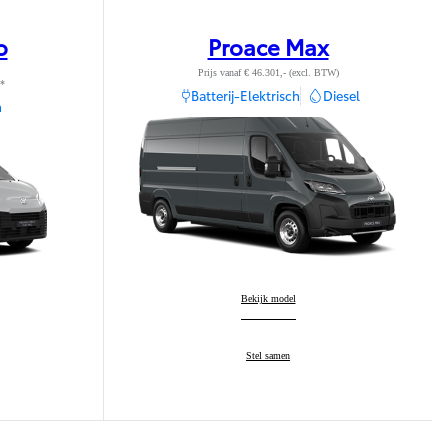
o
Proace Max
Prijs vanaf € 46.301,- (excl. BTW)
m*
Batterij-Elektrisch
Diesel
h
Proace Max
Bekijk model
:
Proace Max
Stel samen
: