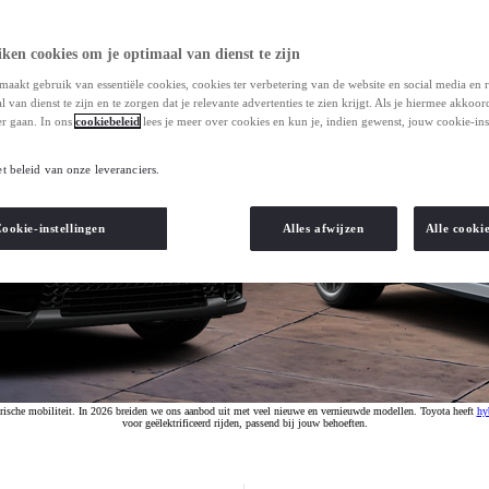
ken cookies om je optimaal van dienst te zijn
maakt gebruik van essentiële cookies, cookies ter verbetering van de website en social media en 
 van dienst te zijn en te zorgen dat je relevante advertenties te zien krijgt. Als je hiermee akkoor
r gaan. In ons
cookiebeleid
lees je meer over cookies en kun je, indien gewenst, jouw cookie-ins
et beleid van onze leveranciers.
ookie-instellingen
Alles afwijzen
Alle cooki
ktrische mobiliteit. In 2026 breiden we ons aanbod uit met veel nieuwe en vernieuwde modellen. Toyota heeft
hy
voor geëlektrificeerd rijden, passend bij jouw behoeften.