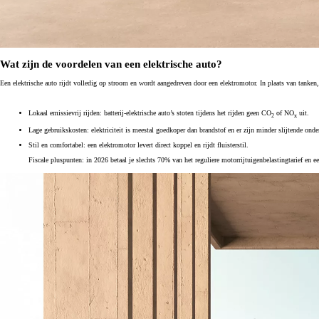
Wat zijn de voordelen van een elektrische auto?
Een elektrische auto rijdt volledig op stroom en wordt aangedreven door een elektromotor. In plaats van tanken, l
Lokaal emissievrij rijden: batterij-elektrische auto’s stoten tijdens het rijden geen CO
of NO
uit.
2
x
Vanaf € 37.995,-
Lage gebruikskosten: elektriciteit is meestal goedkoper dan brandstof en er zijn minder slijtende onde
€ 234,43 p/m*
Stil en comfortabel: een elektromotor levert direct koppel en rijdt fluisterstil.
Fiscale pluspunten: in 2026 betaal je slechts 70% van het reguliere motorrijtuigenbelastingtarief e
RAV4
PLUG-IN HYBRIDE