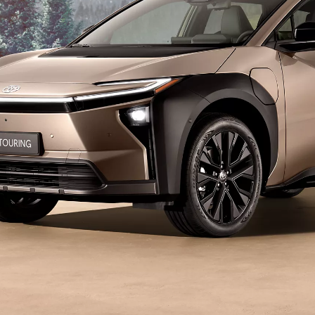
Vanaf € 39.995,-
€ 330,83 p/m*
Toyota bZ4X
BATTERIJ ELEKTRISCH