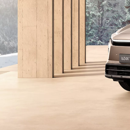
Vanaf € 35.495,-
€ 295,90 p/m*
Toyota C-HR+
BATTERIJ ELEKTRISCH