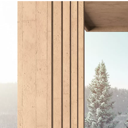
Vanaf € 31.895,-
€ 265,89 p/m*
Corolla Touring Sports
HYBRIDE