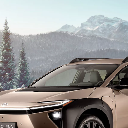
Vanaf € 76.695,-
€ 627,81 p/m*
Proace
OOK ALS BATTERIJ-ELEKTRISCH