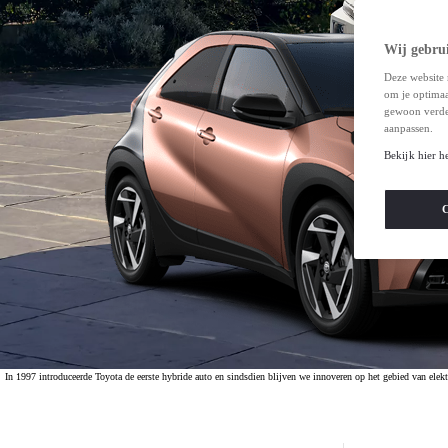
Wij gebrui
Deze website 
om je optimaal
gewoon verde
aanpassen.
Bekijk hier h
C
In 1997 introduceerde Toyota de eerste hybride auto en sindsdien blijven we innoveren op het gebied van ele