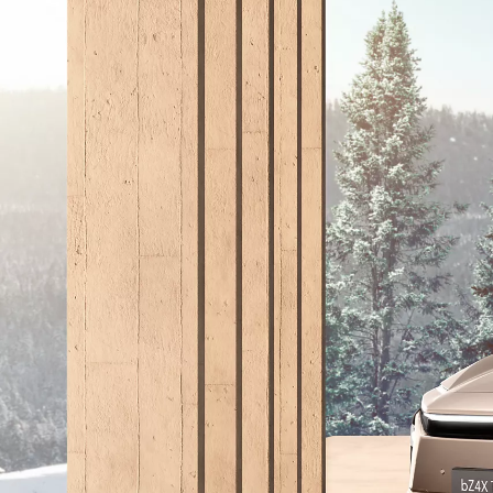
Vanaf € 49.995,-
€ 413,55 p/m*
Proace City
OOK ALS BATTERIJ-ELEKTRISCH