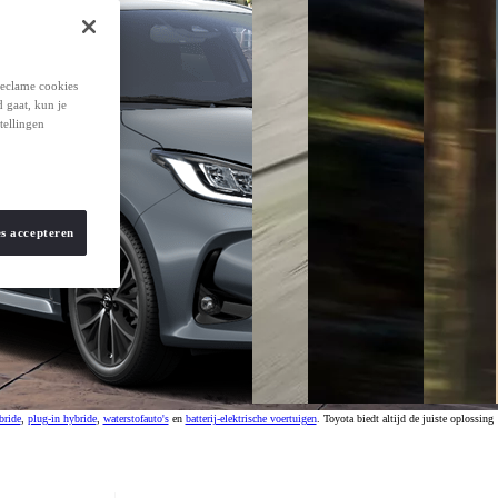
reclame cookies
d gaat, kun je
tellingen
es accepteren
bride
,
plug-in hybride
,
waterstofauto's
en
batterij-elektrische voertuigen
. Toyota biedt altijd de juiste oplossing