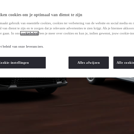
ken cookies om je optimaal van dienst te zijn
maakt gebruik van essentiële cookies, cookies ter verbetering van de website en social media en 
 van dienst te zijn en te zorgen dat je relevante advertenties te zien krijgt. Als je hiermee akkoor
r gaan. In ons
cookiebeleid
lees je meer over cookies en kun je, indien gewenst, jouw cookie-ins
et beleid van onze leveranciers.
ookie-instellingen
Alles afwijzen
Alle cooki