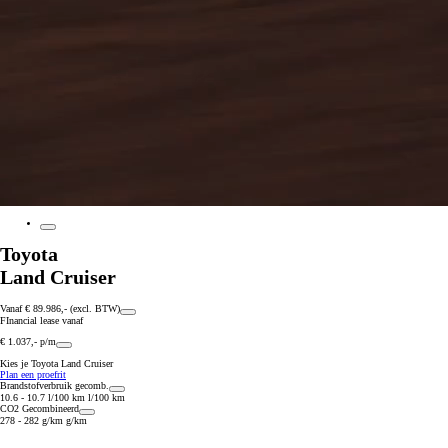
Vanaf € 23.750,-
Toyota
€ 197,98 p/m*
Land Cruiser
Vanaf € 89.986,- (excl. BTW)
FInancial lease vanaf
€ 1.037,- p/m
Kies je Toyota Land Cruiser
Plan een proefrit
Brandstofverbruik gecomb.
10.6 - 10.7 l/100 km l/100 km
CO2 Gecombineerd
278 - 282 g/km g/km