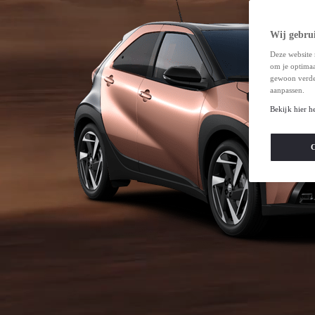
Wij gebrui
Deze website 
om je optimaal
gewoon verde
aanpassen.
Bekijk hier h
C