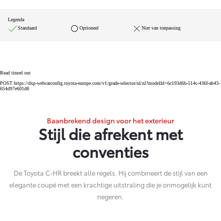
Legenda
Standaard
Optioneel
Niet van toepassing
Read timed out
POST https://dxp-webcarconfig.toyota-europe.com/v1/grade-selector/nl/nl?modelId=6c193d6b-514c-436f-ab43-
654d97e601d8
Baanbrekend design voor het exterieur
Stijl die afrekent met
conventies
De Toyota C-HR breekt alle regels. Hij combineert de stijl van een
elegante coupé met een krachtige uitstraling die je onmogelijk kunt
negeren.