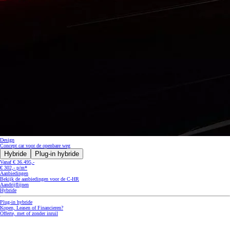
Design
Concept car voor de openbare weg
Hybride
Plug-in hybride
Vanaf € 36.495,-
€ 302,- p/m*
Aanbiedingen
Bekijk de aanbiedingen voor de C-HR
Aandrijflijnen
Hybride
Plug-in hybride
Kopen, Leasen of Financieren?
Offerte, met of zonder inruil