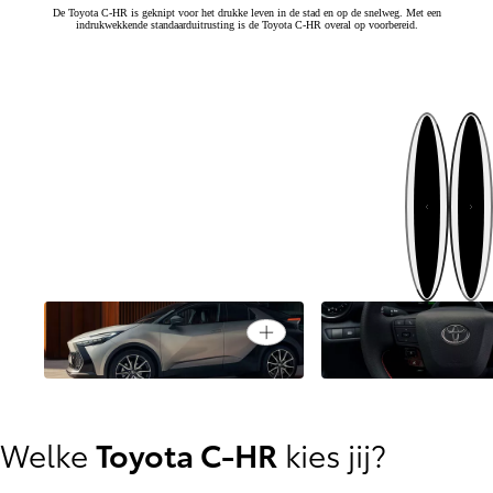
De Toyota C-HR is geknipt voor het drukke leven in de stad en op de snelweg. Met een
indrukwekkende standaarduitrusting is de Toyota C-HR overal op voorbereid.
Volgende
Vorige
Een concept car voor de
Open card
openbare weg
Een persoonlijke rijb
Welke
Toyota C-HR
kies jij?