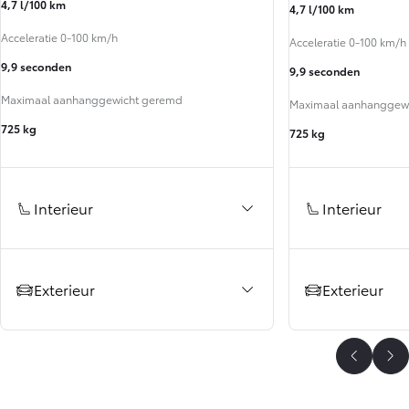
4,7 l/100 km
4,7 l/100 km
Acceleratie 0-100 km/h
Acceleratie 0-100 km/h
9,9 seconden
9,9 seconden
Maximaal aanhanggewicht geremd
Maximaal aanhanggew
725 kg
725 kg
Interieur
Interieur
Exterieur
Exterieur
Vorige
Vo