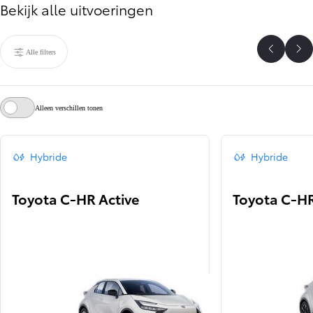
Bekijk alle uitvoeringen
Alle filters
Vorige
Vo
Alleen verschillen tonen
Hybride
Hybride
Toyota C-HR Active
Toyota C-H