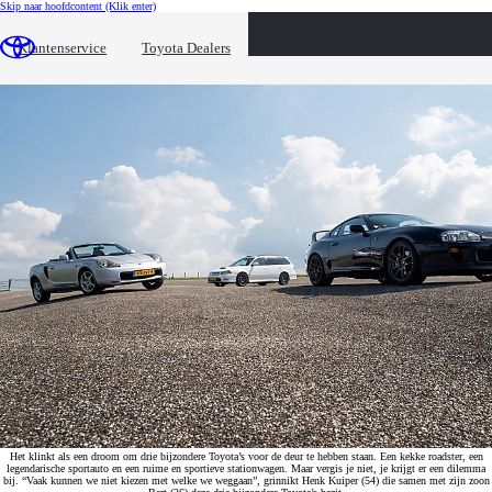
Skip naar hoofdcontent
(Klik enter)
3 Toyota's met ieder een eigen karakter
Klantenservice
Toyota Dealers
Bart en Henk kuiper hebben geen 'gewone' Toyota's
Het klinkt als een droom om drie bijzondere Toyota’s voor de deur te hebben staan. Een kekke roadster, een
legendarische sportauto en een ruime en sportieve stationwagen. Maar vergis je niet, je krijgt er een dilemma
bij. “Vaak kunnen we niet kiezen met welke we weggaan”, grinnikt Henk Kuiper (54) die samen met zijn zoon