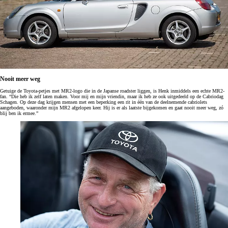
Nooit meer weg
Getuige de Toyota-petjes met MR2-logo die in de Japanse roadster liggen, is Henk inmiddels een echte MR2-
fan. “Die heb ik zelf laten maken. Voor mij en mijn vriendin, maar ik heb ze ook uitgedeeld op de Cabriodag
Schagen. Op deze dag krijgen mensen met een beperking een rit in één van de deelnemende cabriolets
aangeboden, waaronder mijn MR2 afgelopen keer. Hij is er als laatste bijgekomen en gaat nooit meer weg, zó
blij ben ik ermee.”