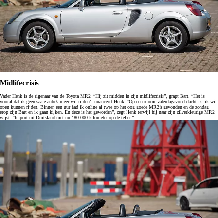
Midlifecrisis
Vader Henk is de eigenaar van de Toyota MR2. “Hij zit midden in zijn midlifecrisis”, grapt Bart. “Het is
vooral dat ik geen saaie auto’s meer wil rijden”, nuanceert Henk. “Op een mooie zaterdagavond dacht ik: ik wil
open kunnen rijden. Binnen een uur had ik online al twee op het oog goede MR2’s gevonden en de zondag
erop zijn Bart en ik gaan kijken. En deze is het geworden”, zegt Henk terwijl hij naar zijn zilverkleurige MR2
wijst. “Import uit Duitsland met nu 180.000 kilometer op de teller.”