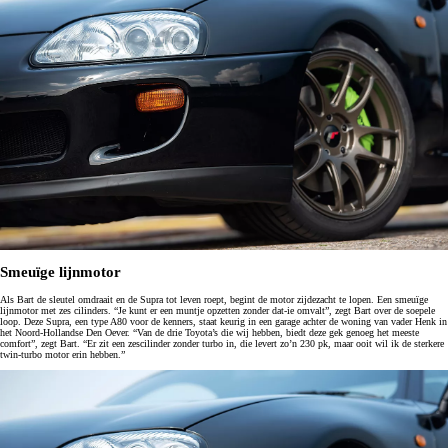
Smeuïge lijnmotor
Als Bart de sleutel omdraait en de Supra tot leven roept, begint de motor zijdezacht te lopen. Een smeuïge
lijnmotor met zes cilinders. “Je kunt er een muntje opzetten zonder dat-ie omvalt”, zegt Bart over de soepele
loop. Deze Supra, een type A80 voor de kenners, staat keurig in een garage achter de woning van vader Henk in
het Noord-Hollandse Den Oever. “Van de drie Toyota’s die wij hebben, biedt deze gek genoeg het meeste
comfort”, zegt Bart. “Er zit een zescilinder zonder turbo in, die levert zo’n 230 pk, maar ooit wil ik de sterkere
twin-turbo motor erin hebben.”