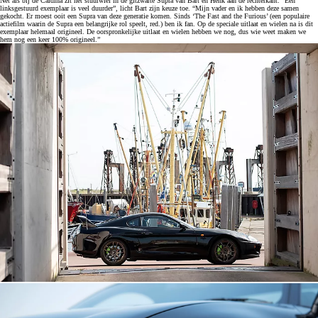
Net als bij de Caldina zit het stuurwiel in de gitzwarte Supra van Bart en Henk aan de rechterkant. “Een
linksgestuurd exemplaar is veel duurder”, licht Bart zijn keuze toe. “Mijn vader en ik hebben deze samen
gekocht. Er moest ooit een Supra van deze generatie komen. Sinds ‘The Fast and the Furious’ (een populaire
actiefilm waarin de Supra een belangrijke rol speelt, red.) ben ik fan. Op de speciale uitlaat en wielen na is dit
exemplaar helemaal origineel. De oorspronkelijke uitlaat en wielen hebben we nog, dus wie weet maken we
hem nog een keer 100% origineel.”