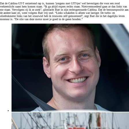
Dat de Caldina GT-T ontzettend rap is, kunnen ‘jongens met GTI’tjes’ wel bevestigen die voor een rood
verkeerslicht naast hem komen staan. “Ik ga altijd expres rechts staan. Nietsvermoedend gaan ze dan links van
me staan. Vervolgens rij ik ze zoek”, glimlacht Bart in zijn rechtsgestuurde Caldina. Dat de bestuurspositie aan
de andere kant zit, went volgens Bart vrij snel. “Links schakelen is alleen wat lastiger. De turbo- en
oliedrukmeter links van het stuurwiel heb ik trouwens zelf gemonteerd”, zegt Bart die in het dagelijks leven
monteur is. “De olie van deze motor moet je goed in de gaten houden.”