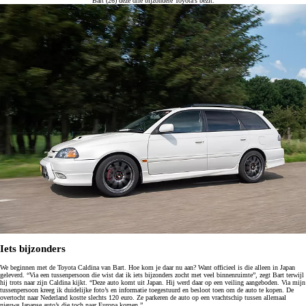
Bart (26) deze drie bijzondere Toyota’s bezit.
Iets bijzonders
We beginnen met de Toyota Caldina van Bart. Hoe kom je daar nu aan? Want officieel is die alleen in Japan
geleverd. “Via een tussenpersoon die wist dat ik iets bijzonders zocht met veel binnenruimte”, zegt Bart terwijl
hij trots naar zijn Caldina kijkt. “Deze auto komt uit Japan. Hij werd daar op een veiling aangeboden. Via mijn
tussenpersoon kreeg ik duidelijke foto’s en informatie toegestuurd en besloot toen om de auto te kopen. De
overtocht naar Nederland kostte slechts 120 euro. Ze parkeren de auto op een vrachtschip tussen allemaal
nieuwe Japanse auto’s die toch naar Europa komen.”