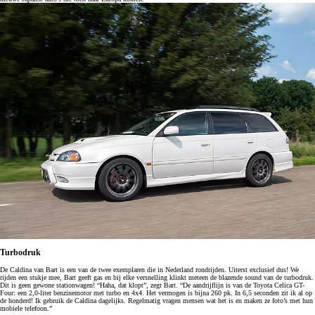
Turbodruk
De Caldina van Bart is een van de twee exemplaren die in Nederland rondrijden. Uiterst exclusief dus! We
rijden een stukje mee, Bart geeft gas en bij elke versnelling klinkt meteen de blazende sound van de turbodruk.
Dit is geen gewone stationwagen! “Haha, dat klopt”, zegt Bart. “De aandrijflijn is van de Toyota Celica GT-
Four: een 2,0-liter benzinemotor met turbo en 4x4. Het vermogen is bijna 260 pk. In 6,5 seconden zit ik al op
de honderd! Ik gebruik de Caldina dagelijks. Regelmatig vragen mensen wat het is en maken ze foto’s met hun
mobiele telefoon.”