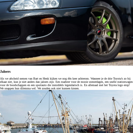
Jaloers
Als we afscheid nemen van Bart en Henk kijken we nog één keer achterom. Wanneer je de drie Toyota’s zo bij
elkaar ziet, kun je niet anders dan jaloers zijn. Een roadster voor de mooie zomerdagen, een snelle stationwagen
voor de boodschappen en een sportauto die inmiddels legendarisch is. En allemaal met het Toyota logo erop!
We snappen hun dilemma wel. We zouden ook niet kunnen kiezen.