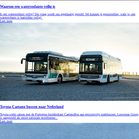
Waarom een waterstofauto veilig is
Is een waterstofauto veilig? Die vraag wordt ons regelmatig gesteld. We kunnen je geruststellen, want ja, een
waterstofauto is hartstikke veilig!
Lees meer
Toyota-Caetano bussen naar Nederland
Toyota werkt samen met de Portugese busfabrikant CaetanoBus aan emissievrije stadsbussen. Louwman Group
is aangesteld als eerste nationale distributeur...
Lees meer