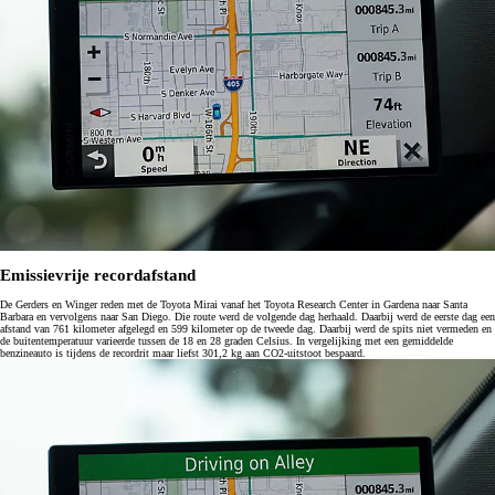
Emissievrije recordafstand
De Gerders en Winger reden met de Toyota Mirai vanaf het Toyota Research Center in Gardena naar Santa
Barbara en vervolgens naar San Diego. Die route werd de volgende dag herhaald. Daarbij werd de eerste dag een
afstand van 761 kilometer afgelegd en 599 kilometer op de tweede dag. Daarbij werd de spits niet vermeden en
de buitentemperatuur varieerde tussen de 18 en 28 graden Celsius. In vergelijking met een gemiddelde
benzineauto is tijdens de recordrit maar liefst 301,2 kg aan CO2-uitstoot bespaard.