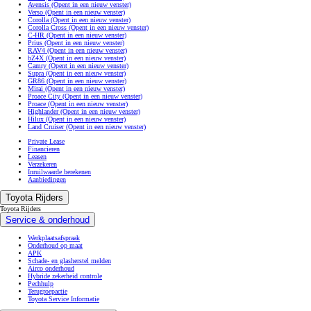
Avensis
(Opent in een nieuw venster)
Verso
(Opent in een nieuw venster)
Corolla
(Opent in een nieuw venster)
Corolla Cross
(Opent in een nieuw venster)
C-HR
(Opent in een nieuw venster)
Prius
(Opent in een nieuw venster)
RAV4
(Opent in een nieuw venster)
bZ4X
(Opent in een nieuw venster)
Camry
(Opent in een nieuw venster)
Supra
(Opent in een nieuw venster)
GR86
(Opent in een nieuw venster)
Mirai
(Opent in een nieuw venster)
Proace City
(Opent in een nieuw venster)
Proace
(Opent in een nieuw venster)
Highlander
(Opent in een nieuw venster)
Hilux
(Opent in een nieuw venster)
Land Cruiser
(Opent in een nieuw venster)
Private Lease
Financieren
Leasen
Verzekeren
Inruilwaarde berekenen
Aanbiedingen
Toyota Rijders
Toyota Rijders
Service & onderhoud
Werkplaatsafspraak
Onderhoud op maat
APK
Schade- en glasherstel melden
Airco onderhoud
Hybride zekerheid controle
Pechhulp
Terugroepactie
Toyota Service Informatie