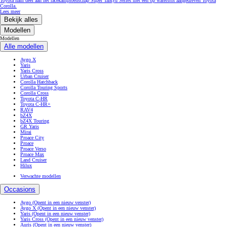
Toyota nam deel aan het racekampioenschap Super Taikyu Series met een op waterstof aangedreven Toyota
Corolla.
Lees meer
Bekijk alles
Modellen
Modellen
Alle modellen
Aygo X
Yaris
Yaris Cross
Urban Cruiser
Corolla Hatchback
Corolla Touring Sports
Corolla Cross
Toyota C-HR
Toyota C-HR+
RAV4
bZ4X
bZ4X Touring
GR Yaris
Mirai
Proace City
Proace
Proace Verso
Proace Max
Land Cruiser
Hilux
Verwachte modellen
Occasions
Aygo
(Opent in een nieuw venster)
Aygo X
(Opent in een nieuw venster)
Yaris
(Opent in een nieuw venster)
Yaris Cross
(Opent in een nieuw venster)
Auris
(Opent in een nieuw venster)