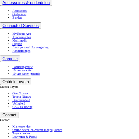
Accessoires & onderdelen
Accessoires
Onderdelen
Banden
Connected Services
MyToyota App
Abonnementen
Multimedia
Support
Jouw persoonlijke omgeving
Handleidingen
Garantie
Fabrieksgarantie
10 jaar garantie
10 jaar batterijgarantie
Ontdek Toyota
Ontdek Toyota
Over Toyota
Toyota Nieuws
Duurzaamheid
Veiligheid
GAZOO Racing
Contact
Contact
Klantenservice
Online bestel- en contact mogelijkheden
Toyota dealers
Louwman & Parqui