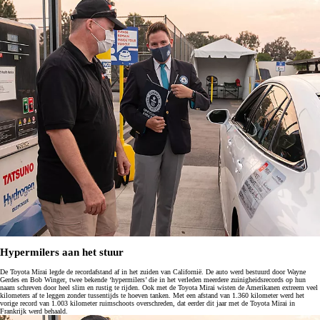
Hypermilers aan het stuur
De Toyota Mirai legde de recordafstand af in het zuiden van Californië. De auto werd bestuurd door Wayne
Gerdes en Bob Winger, twee bekende ‘hypermilers’ die in het verleden meerdere zuinigheidsrecords op hun
naam schreven door heel slim en rustig te rijden. Ook met de Toyota Mirai wisten de Amerikanen extreem veel
kilometers af te leggen zonder tussentijds te hoeven tanken. Met een afstand van 1.360 kilometer werd het
vorige record van 1.003 kilometer ruimschoots overschreden, dat eerder dit jaar met de Toyota Mirai in
Frankrijk werd behaald.