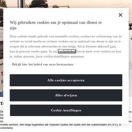
Wij gebruiken cookies om je optimaal van dienst te
zijn
Deze website maakt gebruik van essentiële cookies, cookies ter verbetering van de
website en social media en reclame cookies om je optimaal van dienst te zijn en te
zorgen dat je relevante advertenties te zien krijgt. Als je hiermee akkoord gaat,
kun je gewoon verder gaan. In ons
cookiebeleid
lees je meer over cookies en kun
je, indien gewenst, jouw cookie-instellingen aanpassen.
Bekijk hier het beleid van onze leveranciers.
Alle cookies accepteren
Alles afwijzen
Toyota Mirai
Cookie-instellingen
De Toyota Mirai is een ruime vijfpersoons sedan, waarbij de wielen worden aangedreven door een elektromotor.
De stroom wordt geleverd door de brandstofcel onder de motorkap, die waterstof omzet in elektriciteit. De
Mirai is voorzien van drie waterstoftanks met een totale capaciteit van 5,6 kg, die eenvoudig in ongeveer vijf
minuten zijn volgetankt. De Toyota Mirai is dus een 100%
elektrisch aangedreven auto
die geen CO2 of andere
stoffen uitstoot. Het enige bijproduct dat vrijkomt tijdens het rijden met een waterstofauto (FCEV), is
waterdamp.