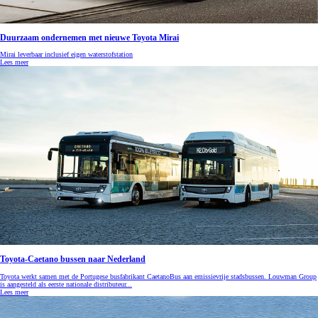
Duurzaam ondernemen met nieuwe Toyota Mirai
Mirai leverbaar inclusief eigen waterstofstation
Lees meer
Toyota-Caetano bussen naar Nederland
Toyota werkt samen met de Portugese busfabrikant CaetanoBus aan emissievrije stadsbussen. Louwman Group
is aangesteld als eerste nationale distributeur...
Lees meer