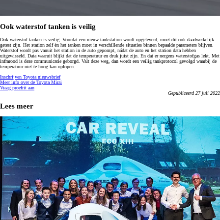
Ook waterstof tanken is veilig
Ook waterstof tanken is veilig. Voordat een nieuw tankstation wordt opgeleverd, moet dit ook daadwerkelijk
getest zijn. Het station zelf én het tanken moet in verschillende situaties binnen bepaalde parameters blijven.
Waterstof wordt pas vanuit het station in de auto gepompt, nádat de auto en het station data hebben
uitgewisseld. Data waaruit blijkt dat de temperatuur en druk juist zijn. En dat er nergens waterstofgas lekt. Met
infrarood is deze communicatie geborgd. Valt deze weg, dan wordt een veilig tankprotocol gevolgd waarbij de
temperatuur niet te hoog kan oplopen.
Inschrijven Toyota nieuwsbrief
Meer info over de Toyota Mirai
Vraag proefrit aan
Gepubliceerd 27 juli 2022
Lees meer