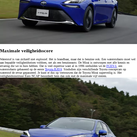
Maximale veiligheidsscore
Waterstof is van zichzelf niet explosief. Het is brandbaar, maar dat is benzine ook. Een waterstofauto moet wel
aan bepaalde veiligheidseisen voldoen, net als een benzineauto. De Mirai is ontworpen met alle kennis en
ervaring die we in huis hebben. Dat is veel expertise want al in 1996 onthulden we de
FCEV-1
, een
waterstofauto gebaseerd op de eerste
Toyota RAV4
. Sindsdien zijn verschillende Toyota conceptcars op
waterstof de revue gepasseerd. Je kunt er dus op vertrouwen dat de Toyota Mirai superveilig is. Het
veiligheidsinstituut Euro NCAP beoordeelt hem dan ook met de maximale vijf sterren.