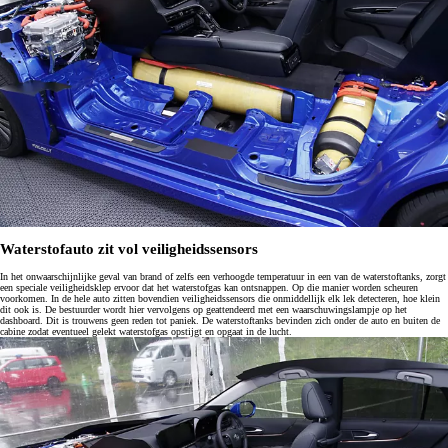
Waterstofauto zit vol veiligheidssensors
In het onwaarschijnlijke geval van brand of zelfs een verhoogde temperatuur in een van de waterstoftanks, zorgt
een speciale veiligheidsklep ervoor dat het waterstofgas kan ontsnappen. Op die manier worden scheuren
voorkomen. In de hele auto zitten bovendien veiligheidssensors die onmiddellijk elk lek detecteren, hoe klein
dit ook is. De bestuurder wordt hier vervolgens op geattendeerd met een waarschuwingslampje op het
dashboard. Dit is trouwens geen reden tot paniek. De waterstoftanks bevinden zich onder de auto en buiten de
cabine zodat eventueel gelekt waterstofgas opstijgt en opgaat in de lucht.