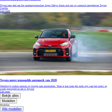
Toyota nam deel aan het racekampioenschap Super Taikyu Series met een op waterstof aangedreven Toyota
Corolla.
Lees meer
Toyota meest gegoogelde automerk van 2020
Wereldwijd zoeken mensen op Google naar automerken. Maar er kan maar één merk zijn waar het meest op
wordt gegoogeld en dat is Toyota!
Lees meer
Bekijk alles
Modellen
Modellen
Alle modellen