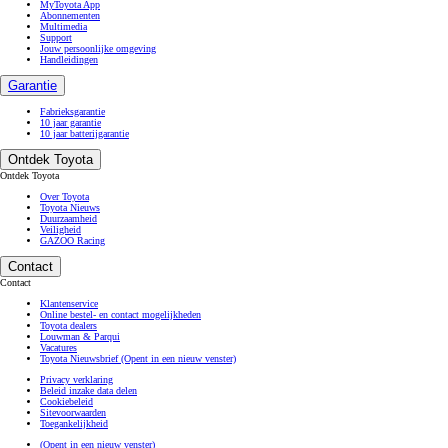
MyToyota App
Abonnementen
Multimedia
Support
Jouw persoonlijke omgeving
Handleidingen
Garantie
Fabrieksgarantie
10 jaar garantie
10 jaar batterijgarantie
Ontdek Toyota
Ontdek Toyota
Over Toyota
Toyota Nieuws
Duurzaamheid
Veiligheid
GAZOO Racing
Contact
Contact
Klantenservice
Online bestel- en contact mogelijkheden
Toyota dealers
Louwman & Parqui
Vacatures
Toyota Nieuwsbrief
(Opent in een nieuw venster)
Privacy verklaring
Beleid inzake data delen
Cookiebeleid
Sitevoorwaarden
Toegankelijkheid
(Opent in een nieuw venster)