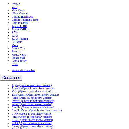
Aygo X
Yaris
Yaris Cross
Urban Cruiser
Corolla Hatchback
Corolla Touring Sports
Corolla Cross
Toyota C-HR
Toyota C-HR+
RAV4
bZ4X
bZ4X Touring
GR Yaris
Mirai
Proace City
Proace
Proace Verso
Proace Max
Land Cruiser
Hilux
Verwachte modellen
Occasions
Aygo
(Opent in een nieuw venster)
Aygo X
(Opent in een nieuw venster)
Yaris
(Opent in een nieuw venster)
Yaris Cross
(Opent in een nieuw venster)
Auris
(Opent in een nieuw venster)
Avensis
(Opent in een nieuw venster)
Verso
(Opent in een nieuw venster)
Corolla
(Opent in een nieuw venster)
Corolla Cross
(Opent in een nieuw venster)
C-HR
(Opent in een nieuw venster)
Prius
(Opent in een nieuw venster)
RAV4
(Opent in een nieuw venster)
bZ4X
(Opent in een nieuw venster)
Camry
(Opent in een nieuw venster)