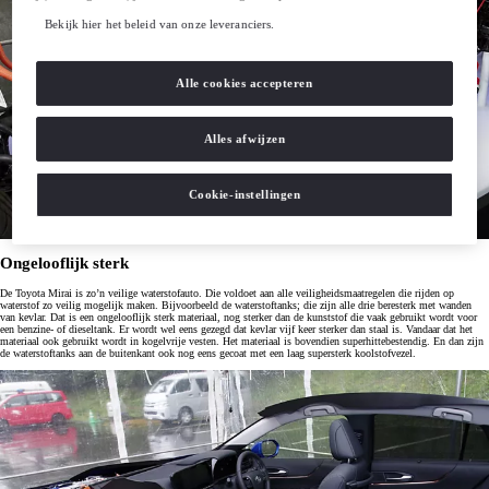
Bekijk hier het beleid van onze leveranciers.
Alle cookies accepteren
Alles afwijzen
Cookie-instellingen
Ongelooflijk sterk
De Toyota Mirai is zo’n veilige waterstofauto. Die voldoet aan alle veiligheidsmaatregelen die rijden op
waterstof zo veilig mogelijk maken. Bijvoorbeeld de waterstoftanks; die zijn alle drie beresterk met wanden
van kevlar. Dat is een ongelooflijk sterk materiaal, nog sterker dan de kunststof die vaak gebruikt wordt voor
een benzine- of dieseltank. Er wordt wel eens gezegd dat kevlar vijf keer sterker dan staal is. Vandaar dat het
materiaal ook gebruikt wordt in kogelvrije vesten. Het materiaal is bovendien superhittebestendig. En dan zijn
de waterstoftanks aan de buitenkant ook nog eens gecoat met een laag supersterk koolstofvezel.