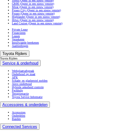
Supra
(Opent in een nieuw venster)
GR86
(Opent in een nieuw venster)
Mirai
(Opent in een nieuw venster)
Proace City
(Opent in een nieuw venster)
Proace
(Opent in een nieuw venster)
Highlander
(Opent in een nieuw venster)
Hilux
(Opent in een nieuw venster)
Land Cruiser
(Opent in een nieuw venster)
Private Lease
Financieren
Leasen
Verzekeren
Inruilwaarde berekenen
Aanbiedingen
Toyota Rijders
Toyota Rijders
Service & onderhoud
Werkplaatsafspraak
Onderhoud op maat
APK
Schade- en glasherstel melden
Airco onderhoud
Hybride zekerheid controle
Pechhulp
Terugroepactie
Toyota Service Informatie
Accessoires & onderdelen
Accessoires
Onderdelen
Banden
Connected Services