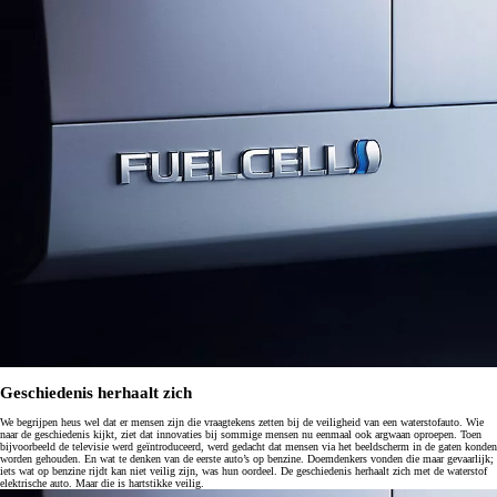
Geschiedenis herhaalt zich
We begrijpen heus wel dat er mensen zijn die vraagtekens zetten bij de veiligheid van een waterstofauto. Wie
naar de geschiedenis kijkt, ziet dat innovaties bij sommige mensen nu eenmaal ook argwaan oproepen. Toen
bijvoorbeeld de televisie werd geïntroduceerd, werd gedacht dat mensen via het beeldscherm in de gaten konden
worden gehouden. En wat te denken van de eerste auto’s op benzine. Doemdenkers vonden die maar gevaarlijk;
iets wat op benzine rijdt kan niet veilig zijn, was hun oordeel. De geschiedenis herhaalt zich met de waterstof
elektrische auto. Maar die is hartstikke veilig.