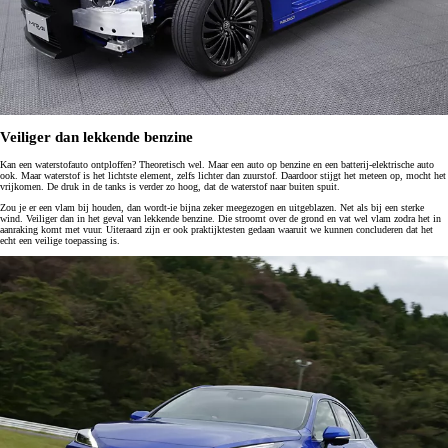
Veiliger dan lekkende benzine
Kan een waterstofauto ontploffen? Theoretisch wel. Maar een auto op benzine en een batterij-elektrische auto
ook. Maar waterstof is het lichtste element, zelfs lichter dan zuurstof. Daardoor stijgt het meteen op, mocht het
vrijkomen. De druk in de tanks is verder zo hoog, dat de waterstof naar buiten spuit.
Zou je er een vlam bij houden, dan wordt-ie bijna zeker meegezogen en uitgeblazen. Net als bij een sterke
wind. Veiliger dan in het geval van lekkende benzine. Die stroomt over de grond en vat wel vlam zodra het in
aanraking komt met vuur. Uiteraard zijn er ook praktijktesten gedaan waaruit we kunnen concluderen dat het
echt een veilige toepassing is.