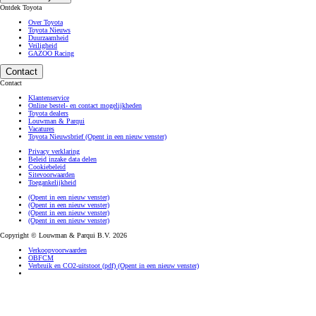
Ontdek Toyota
Over Toyota
Toyota Nieuws
Duurzaamheid
Veiligheid
GAZOO Racing
Contact
Contact
Klantenservice
Online bestel- en contact mogelijkheden
Toyota dealers
Louwman & Parqui
Vacatures
Toyota Nieuwsbrief
(Opent in een nieuw venster)
Privacy verklaring
Beleid inzake data delen
Cookiebeleid
Sitevoorwaarden
Toegankelijkheid
(Opent in een nieuw venster)
(Opent in een nieuw venster)
(Opent in een nieuw venster)
(Opent in een nieuw venster)
Copyright © Louwman & Parqui B.V. 2026
Verkoopvoorwaarden
OBFCM
Verbruik en CO2-uitstoot (pdf)
(Opent in een nieuw venster)