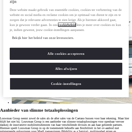
zijn
Nederlandse markt
Deze website maakt gebruik van essentiële cookies, cookies ter verbetering van de
Louwman Group is de eerste distributie- en servicepartner in Europa van CaetanoBus en brengt de
website en social media en reclame cookies om je optimaal van dienst te zijn en te
batterij-elektrische stadsbus e.City Gold en waterstof-elektrische stadsbus H2.City Gold op de
Nederlandse markt. Met volle batterij van 420 kW kan de e.City Gold 300 kilometer afleggen. De
zorgen dat je relevante advertenties te zien krijgt. Als je hiermee akkoord gaat,
H2.City Gold heeft een actieradius van 400 kilometer. Deze nieuwe activiteit past in de zero emissie
kun je gewoon verder gaan. In ons
cookiebeleid
lees je meer over cookies en kun
en waterstof ambities van Louwman Group, Toyota en Caetano. Het is de eerste stap van Toyota en
Louwman Group voor het verder uitrollen van Toyota-brandstofceltechnologie samen met partners
je, indien gewenst, jouw cookie-instellingen aanpassen.
naar andere vormen van mobiliteit.
Bekijk hier het beleid van onze leveranciers.
Alle cookies accepteren
Alles afwijzen
Cookie-instellingen
Aanbieder van slimme totaaloplossingen
Louwman Group neemt zowel de sales als de after sales van de Caetano bussen voor haar rekening. Maar hier
blijft het niet bij. Louwman Group is een aanbieder van slimme totaaloplossingen voor openbaar vervoer
dankzij de innovatieve mobiliteitsdiensten van haar verschillende divisies en aan haar gelieerde partners.
Hiermee speelt Louwman Group in op de toenemende behoefte aan flexibiliteit in het ov-aanbod met
geïntegreerde oplossingen voor MaaS toepassingen (Mobility as a Service), multimodaal reizen en