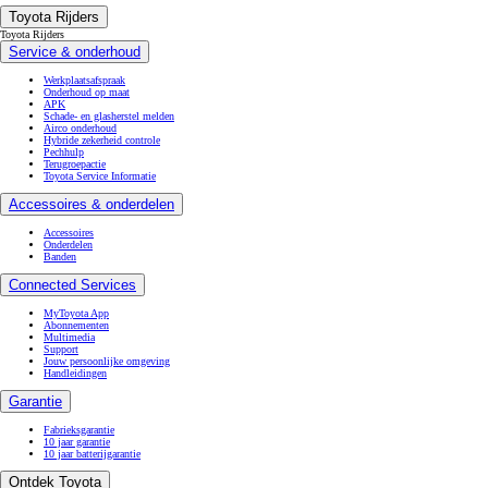
Toyota Rijders
Toyota Rijders
Service & onderhoud
Werkplaatsafspraak
Onderhoud op maat
APK
Schade- en glasherstel melden
Airco onderhoud
Hybride zekerheid controle
Pechhulp
Terugroepactie
Toyota Service Informatie
Accessoires & onderdelen
Accessoires
Onderdelen
Banden
Connected Services
MyToyota App
Abonnementen
Multimedia
Support
Jouw persoonlijke omgeving
Handleidingen
Garantie
Fabrieksgarantie
10 jaar garantie
10 jaar batterijgarantie
Ontdek Toyota