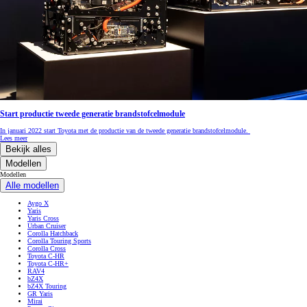
Start productie tweede generatie brandstofcelmodule
In januari 2022 start Toyota met de productie van de tweede generatie brandstofcelmodule.
Lees meer
Bekijk alles
Modellen
Modellen
Alle modellen
Aygo X
Yaris
Yaris Cross
Urban Cruiser
Corolla Hatchback
Corolla Touring Sports
Corolla Cross
Toyota C-HR
Toyota C-HR+
RAV4
bZ4X
bZ4X Touring
GR Yaris
Mirai