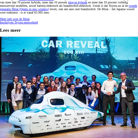
van meer dan 70 procent hybride, meer dan 10 procent
plug-in hybride
en meer dan 10 procent volledig
emissievrije modellen, zowel batterij-elektrisch als brandstofcel-elektrisch. Uniek is dat Toyota nu al de
tweede
generatie Mirai
(Opens in new window)
levert, ook een auto met brandstofcel. De Mirai – het Japanse woord
voor toekomst - is er vanaf 65.995 euro.
Meer info over de Mirai
Inschrijven Toyota nieuwsbrief
Lees meer