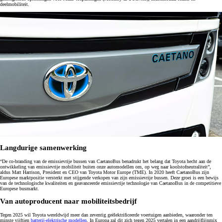
deelmobiliteit.
Langdurige samenwerking
“De co-branding van de emissievrije bussen van CaetanoBus benadrukt het belang dat Toyota hecht aan de
ontwikkeling van emissievrije mobiliteit buiten onze automodellen om, op weg naar koolstofneutraliteit”,
aldus Matt Harrison, President en CEO van Toyota Motor Europe (TME). In 2020 heeft CaetanoBus zijn
Europese marktpositie versterkt met stijgende verkopen van zijn emissievrije bussen. Deze groei is een bewijs
van de technologische kwaliteiten en geavanceerde emissievrije technologie van CaetanoBus in de competitieve
Europese busmarkt.
Van autoproducent naar mobiliteitsbedrijf
Tegen 2025 wil Toyota wereldwijd meer dan zeventig geëlektrificeerde voertuigen aanbieden, waaronder ten
minste vijftien
batterij-elektrische modellen
. In Europa zal dit zich tegen 2025 vertalen in een aandrijflijnmix