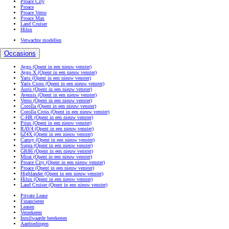
Proace City
Proace
Proace Verso
Proace Max
Land Cruiser
Hilux
Verwachte modellen
Occasions
Aygo
(Opent in een nieuw venster)
Aygo X
(Opent in een nieuw venster)
Yaris
(Opent in een nieuw venster)
Yaris Cross
(Opent in een nieuw venster)
Auris
(Opent in een nieuw venster)
Avensis
(Opent in een nieuw venster)
Verso
(Opent in een nieuw venster)
Corolla
(Opent in een nieuw venster)
Corolla Cross
(Opent in een nieuw venster)
C-HR
(Opent in een nieuw venster)
Prius
(Opent in een nieuw venster)
RAV4
(Opent in een nieuw venster)
bZ4X
(Opent in een nieuw venster)
Camry
(Opent in een nieuw venster)
Supra
(Opent in een nieuw venster)
GR86
(Opent in een nieuw venster)
Mirai
(Opent in een nieuw venster)
Proace City
(Opent in een nieuw venster)
Proace
(Opent in een nieuw venster)
Highlander
(Opent in een nieuw venster)
Hilux
(Opent in een nieuw venster)
Land Cruiser
(Opent in een nieuw venster)
Private Lease
Financieren
Leasen
Verzekeren
Inruilwaarde berekenen
Aanbiedingen