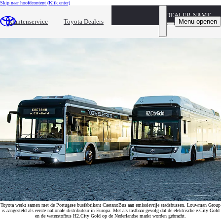
Skip naar hoofdcontent
(Klik enter)
DEALER NAME
Toyota-Caetano bussen naar Nederland
Menu openen
Klantenservice
Toyota Dealers
Louwman Group eerste distributeur in Europa
Toyota werkt samen met de Portugese busfabrikant CaetanoBus aan emissievrije stadsbussen. Louwman Group
is aangesteld als eerste nationale distributeur in Europa. Met als tastbaar gevolg dat de elektrische e.City Gold
en de waterstofbus H2.City Gold op de Nederlandse markt worden gebracht.