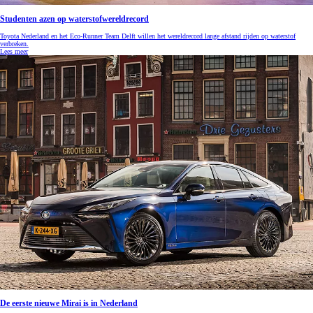
Studenten azen op waterstofwereldrecord
Toyota Nederland en het Eco-Runner Team Delft willen het wereldrecord lange afstand rijden op waterstof
verbreken.
Lees meer
De eerste nieuwe Mirai is in Nederland