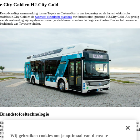
e.City Gold en H2.City Gold
De co-branding samenwerking tussen Toyota en CaetanoBus is van toepassing op de batterij-elektrische
stadsbus e.City Gold en de
waterstof-elektrische stadsbus
met brandstofcel genaamd H2.City Gold. Als gevolg
van de co-branding zijn op deze emissievrije stadsbussen voortaan het logo van CaetanoBus en het beroemde
beeldmerk van Toyota te vinden.
Brandstofceltechnologie
Sinds 2019 zijn de stadsbussen van CaetanoBus voorzien van brandstofceltechnologie van Toyota. Een Toyota-
logo op een model als de H2.City Gold is dus goed op zijn plaats. De brandstofceltechnologie bestaat uit fuel
cell stacks, waterstoftanks en andere belangrijke componenten. In december 2020 werd Toyota Caetano Portugal
(TCAP) de directe aandeelhouder van CaetanoBus om een snelle uitbreiding van de ontwikkeling en verkoop
Wij gebruiken cookies om je optimaal van dienst te
van emissievrije bussen te ondersteunen.