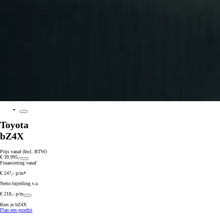
Toyota
bZ4X
Prijs vanaf (Incl. BTW)
€ 39.995,-
Financiering vanaf
€ 247,- p/m*
Netto bijtelling v.a.
€ 218,- p/m
Kies je bZ4X
Plan een proefrit