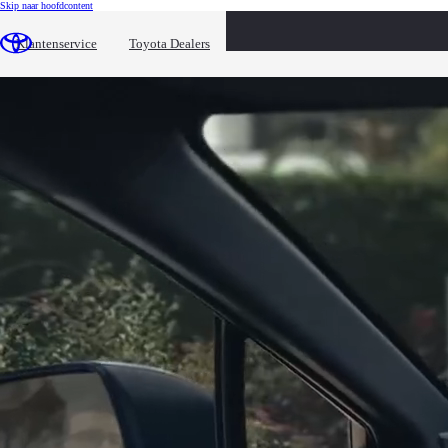
(Klik enter)
Skip naar hoofdcontent
loaded content
Klantenservice
Toyota Dealers