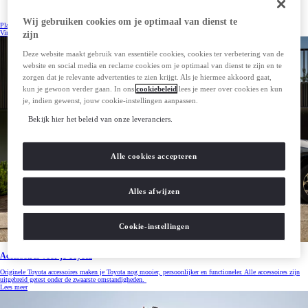
Toyota onderdelen en accessoires maken het verschil
Wij gebruiken cookies om je optimaal van dienst te
Plan je afspraak
Vind je dealer
zijn
Deze website maakt gebruik van essentiële cookies, cookies ter verbetering van de
website en social media en reclame cookies om je optimaal van dienst te zijn en te
zorgen dat je relevante advertenties te zien krijgt. Als je hiermee akkoord gaat,
kun je gewoon verder gaan. In ons
cookiebeleid
lees je meer over cookies en kun
je, indien gewenst, jouw cookie-instellingen aanpassen.
Bekijk hier het beleid van onze leveranciers.
Alle cookies accepteren
Alles afwijzen
Cookie-instellingen
Accessoires voor je Toyota
Originele Toyota accessoires maken je Toyota nog mooier, persoonlijker en functioneler. Alle accessoires zijn
uitgebreid getest onder de zwaarste omstandigheden.
Lees meer