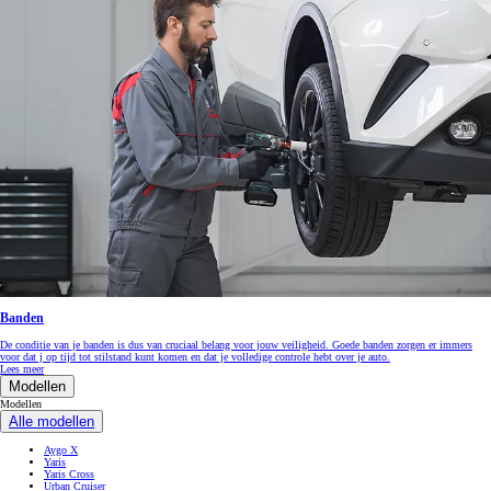
Banden
De conditie van je banden is dus van cruciaal belang voor jouw veiligheid. Goede banden zorgen er immers
voor dat j op tijd tot stilstand kunt komen en dat je volledige controle hebt over je auto.
Lees meer
Modellen
Modellen
Alle modellen
Aygo X
Yaris
Yaris Cross
Urban Cruiser