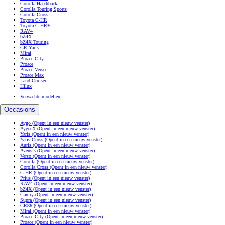
Corolla Hatchback
Corolla Touring Sports
Corolla Cross
Toyota C-HR
Toyota C-HR+
RAV4
bZ4X
bZ4X Touring
GR Yaris
Mirai
Proace City
Proace
Proace Verso
Proace Max
Land Cruiser
Hilux
Verwachte modellen
Occasions
Aygo
(Opent in een nieuw venster)
Aygo X
(Opent in een nieuw venster)
Yaris
(Opent in een nieuw venster)
Yaris Cross
(Opent in een nieuw venster)
Auris
(Opent in een nieuw venster)
Avensis
(Opent in een nieuw venster)
Verso
(Opent in een nieuw venster)
Corolla
(Opent in een nieuw venster)
Corolla Cross
(Opent in een nieuw venster)
C-HR
(Opent in een nieuw venster)
Prius
(Opent in een nieuw venster)
RAV4
(Opent in een nieuw venster)
bZ4X
(Opent in een nieuw venster)
Camry
(Opent in een nieuw venster)
Supra
(Opent in een nieuw venster)
GR86
(Opent in een nieuw venster)
Mirai
(Opent in een nieuw venster)
Proace City
(Opent in een nieuw venster)
Proace
(Opent in een nieuw venster)