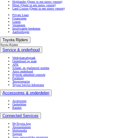
Highlander
(Opent in een nieuw venster)
Hilux
(Opent in een nieuw venster)
Land Cruiser
(Opent in een nieuw venster)
Private Lease
Financieren
Leasen
Verzekeren
Inruilwaarde berekenen
Aanbiedingen
Toyota Rijders
Toyota Rijders
Service & onderhoud
Werkplaatsafspraak
Onderhoud op maat
APK
Schade- en glasherstel melden
Airco onderhoud
Hybride zekerheid controle
Pechhulp
Terugroepactie
Toyota Service Informatie
Accessoires & onderdelen
Accessoires
Onderdelen
Banden
Connected Services
MyToyota App
Abonnementen
Multimedia
Support
Jouw persoonlijke omgeving