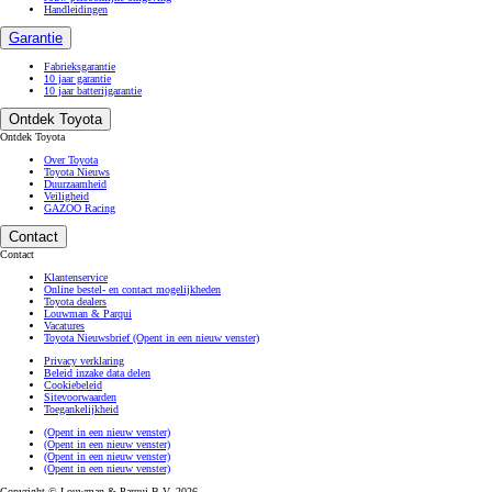
Handleidingen
Garantie
Fabrieksgarantie
10 jaar garantie
10 jaar batterijgarantie
Ontdek Toyota
Ontdek Toyota
Over Toyota
Toyota Nieuws
Duurzaamheid
Veiligheid
GAZOO Racing
Contact
Contact
Klantenservice
Online bestel- en contact mogelijkheden
Toyota dealers
Louwman & Parqui
Vacatures
Toyota Nieuwsbrief
(Opent in een nieuw venster)
Privacy verklaring
Beleid inzake data delen
Cookiebeleid
Sitevoorwaarden
Toegankelijkheid
(Opent in een nieuw venster)
(Opent in een nieuw venster)
(Opent in een nieuw venster)
(Opent in een nieuw venster)
Copyright © Louwman & Parqui B.V. 2026