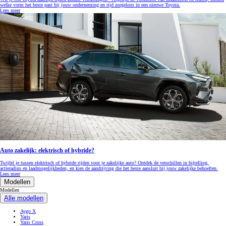
welke vorm het beste past bij jouw onderneming en rijd zorgeloos in een nieuwe Toyota.
Lees meer
Auto zakelijk: elektrisch of hybride?
Twijfel je tussen elektrisch of hybride rijden voor je zakelijke auto? Ontdek de verschillen in bijtelling,
actieradius en laadmogelijkheden, en kies de aandrijving die het beste aansluit bij jouw zakelijke behoeften.
Lees meer
Modellen
Modellen
Alle modellen
Aygo X
Yaris
Yaris Cross