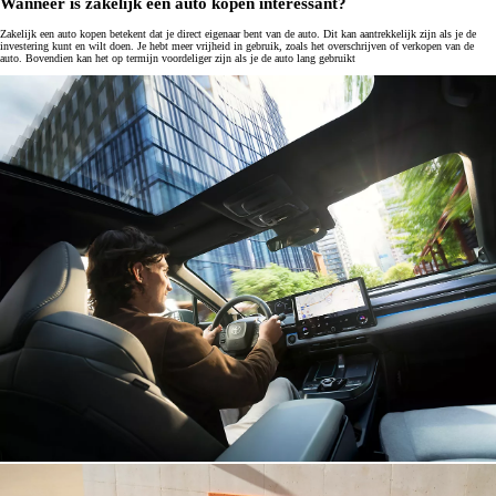
Wanneer is zakelijk een auto kopen interessant?
Zakelijk een auto kopen betekent dat je direct eigenaar bent van de auto. Dit kan aantrekkelijk zijn als je de
investering kunt en wilt doen. Je hebt meer vrijheid in gebruik, zoals het overschrijven of verkopen van de
auto. Bovendien kan het op termijn voordeliger zijn als je de auto lang gebruikt