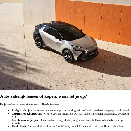
Auto zakelijk leasen of kopen: waar let je op?
De juiste keuze hangt af van verschillende factoren:
Budget
: Heb je ruimte voor een eenmalige investering, of geef je de voorkeur aan gespreide kosten?
Gebruik en kilometrage
: Rijd je veel en intensief? Dan kan leasen, inclusief onderhoud, voordelig
zijn.
Fiscale overwegingen
: Denk aan bijtelling, afschrijvingen en btw-aftrekken, afhankelijk van je
situatie.
Flexibiliteit
: Leasen biedt vaak meer flexibiliteit, vooral bij veranderende mobiliteitsbehoeften.