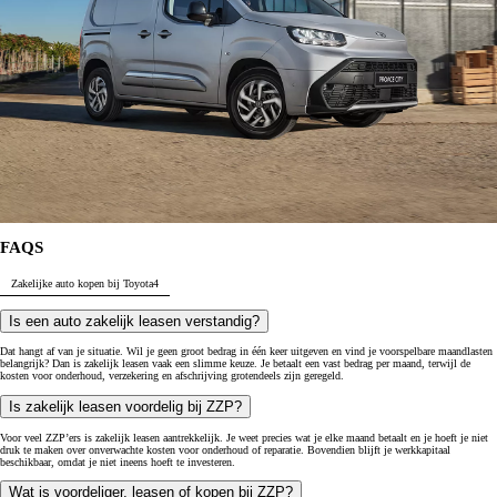
FAQS
Zakelijke auto kopen bij Toyota
4
Is een auto zakelijk leasen verstandig?
Dat hangt af van je situatie. Wil je geen groot bedrag in één keer uitgeven en vind je voorspelbare maandlasten
belangrijk? Dan is zakelijk leasen vaak een slimme keuze. Je betaalt een vast bedrag per maand, terwijl de
kosten voor onderhoud, verzekering en afschrijving grotendeels zijn geregeld.
Is zakelijk leasen voordelig bij ZZP?
Voor veel ZZP’ers is zakelijk leasen aantrekkelijk. Je weet precies wat je elke maand betaalt en je hoeft je niet
druk te maken over onverwachte kosten voor onderhoud of reparatie. Bovendien blijft je werkkapitaal
beschikbaar, omdat je niet ineens hoeft te investeren.
Wat is voordeliger, leasen of kopen bij ZZP?