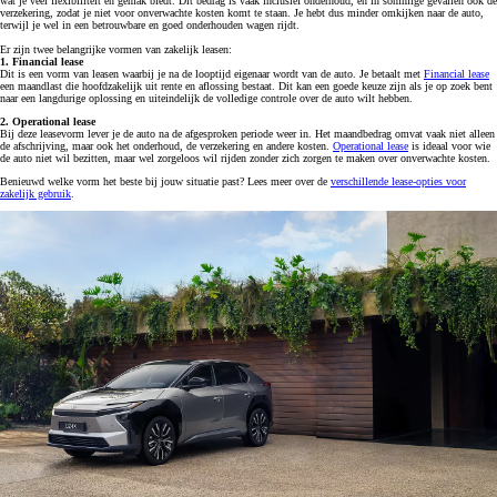
wat je veel flexibiliteit en gemak biedt. Dit bedrag is vaak inclusief onderhoud, en in sommige gevallen ook de
verzekering, zodat je niet voor onverwachte kosten komt te staan. Je hebt dus minder omkijken naar de auto,
terwijl je wel in een betrouwbare en goed onderhouden wagen rijdt.
Er zijn twee belangrijke vormen van zakelijk leasen:
1. Financial lease
Dit is een vorm van leasen waarbij je na de looptijd eigenaar wordt van de auto. Je betaalt met
Financial lease
een maandlast die hoofdzakelijk uit rente en aflossing bestaat. Dit kan een goede keuze zijn als je op zoek bent
naar een langdurige oplossing en uiteindelijk de volledige controle over de auto wilt hebben.
2. Operational lease
Bij deze leasevorm lever je de auto na de afgesproken periode weer in. Het maandbedrag omvat vaak niet alleen
de afschrijving, maar ook het onderhoud, de verzekering en andere kosten.
Operational lease
is ideaal voor wie
de auto niet wil bezitten, maar wel zorgeloos wil rijden zonder zich zorgen te maken over onverwachte kosten.
Benieuwd welke vorm het beste bij jouw situatie past? Lees meer over de
verschillende lease-opties voor
zakelijk gebruik
.