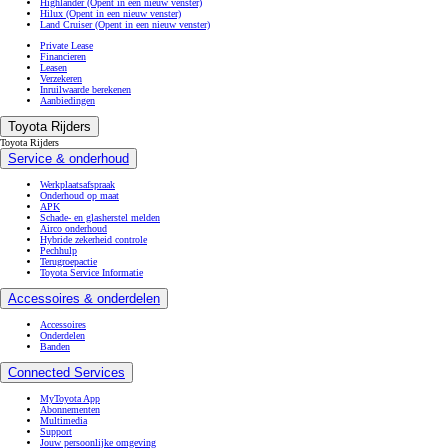
Highlander
(Opent in een nieuw venster)
Hilux
(Opent in een nieuw venster)
Land Cruiser
(Opent in een nieuw venster)
Private Lease
Financieren
Leasen
Verzekeren
Inruilwaarde berekenen
Aanbiedingen
Toyota Rijders
Toyota Rijders
Service & onderhoud
Werkplaatsafspraak
Onderhoud op maat
APK
Schade- en glasherstel melden
Airco onderhoud
Hybride zekerheid controle
Pechhulp
Terugroepactie
Toyota Service Informatie
Accessoires & onderdelen
Accessoires
Onderdelen
Banden
Connected Services
MyToyota App
Abonnementen
Multimedia
Support
Jouw persoonlijke omgeving