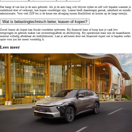
Dat hangt af van hoe je de auto gebruikt. Als je de auto lang wilt blijven rijden en zelf wilt bepalen wanneer je
onderhoud doet of verkoopt, kan kopen voordeliger zijn. Leasen biedt daarentegen gemak, zekerheid en minder
administratie. Voor veel ZZP’ers is de keuze een afweging tussen flexibiliteit en kosten op de lange termijn.
Wat is belastingtechnisch beter, leasen of kopen?
Zowel leasen als kopen kan fiscale voordelen opleveren. Bij financial lease of koop kun je vaak btw
terugvragen en gebruik maken van investeringsaftrek en afschrijving. Bij operational lease zijn de maandlasten
meestal volledig aftrekbaar als bedrijfskosten. Laat je adviseren door een financieel expert om te bepalen welke
optie voor jou het meest voordelig is.
Lees meer