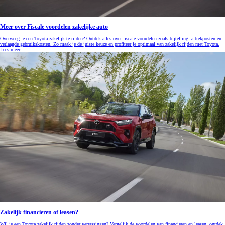
Meer over Fiscale voordelen zakelijke auto
Overweeg je een Toyota zakelijk te rijden? Ontdek alles over fiscale voordelen zoals bijtelling, aftrekposten en
verlaagde gebruikskosten. Zo maak je de juiste keuze en profiteer je optimaal van zakelijk rijden met Toyota.
Lees meer
Zakelijk financieren of leasen?
Wil je een Toyota zakelijk rijden zonder verrassingen? Vergelijk de voordelen van financieren en leasen, ontdek