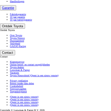
Handleidingen
Garantie
Fabrieksgarantie
10 jaar garantie
10 jaar batterijgarantie
Ontdek Toyota
Ontdek Toyota
Over Toyota
Toyota Nieuws
Duurzaamheid
Veiligheid
GAZOO Racing
Contact
Contact
Klantenservice
Online bestel- en contact mogelijkheden
Toyota dealers
Louwman & Parqui
Vacatures
Toyota Nieuwsbrief
(Opent in een nieuw venster)
Privacy verklaring
Beleid inzake data delen
Cookiebeleid
Sitevoorwaarden
Toegankelijkheid
(Opent in een nieuw venster)
(Opent in een nieuw venster)
(Opent in een nieuw venster)
(Opent in een nieuw venster)
Copyright © Louwman & Parqui B.V. 2026