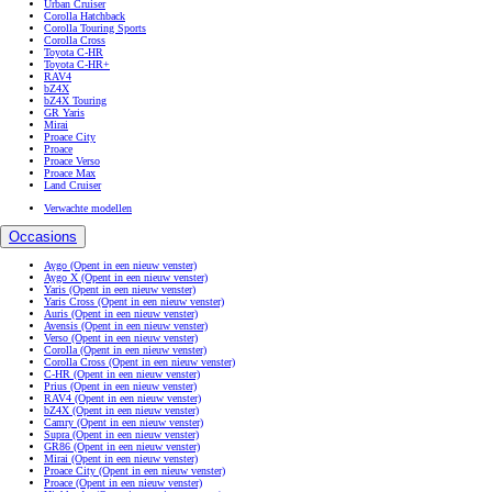
Urban Cruiser
Corolla Hatchback
Corolla Touring Sports
Corolla Cross
Toyota C-HR
Toyota C-HR+
RAV4
bZ4X
bZ4X Touring
GR Yaris
Mirai
Proace City
Proace
Proace Verso
Proace Max
Land Cruiser
Verwachte modellen
Occasions
Aygo
(Opent in een nieuw venster)
Aygo X
(Opent in een nieuw venster)
Yaris
(Opent in een nieuw venster)
Yaris Cross
(Opent in een nieuw venster)
Auris
(Opent in een nieuw venster)
Avensis
(Opent in een nieuw venster)
Verso
(Opent in een nieuw venster)
Corolla
(Opent in een nieuw venster)
Corolla Cross
(Opent in een nieuw venster)
C-HR
(Opent in een nieuw venster)
Prius
(Opent in een nieuw venster)
RAV4
(Opent in een nieuw venster)
bZ4X
(Opent in een nieuw venster)
Camry
(Opent in een nieuw venster)
Supra
(Opent in een nieuw venster)
GR86
(Opent in een nieuw venster)
Mirai
(Opent in een nieuw venster)
Proace City
(Opent in een nieuw venster)
Proace
(Opent in een nieuw venster)