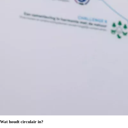
Vanaf € 35.495,-
€ 295,90 p/m*
Toyota C-HR+
BATTERIJ ELEKTRISCH
Wat houdt circulair in?