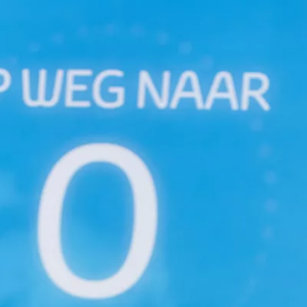
Vanaf € 27.195,-
€ 226,70 p/m*