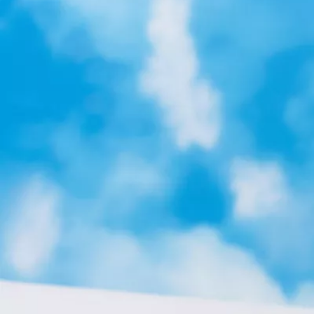
Vanaf € 49.995,-
€ 413,55 p/m*
Proace City
OOK ALS BATTERIJ-ELEKTRISCH