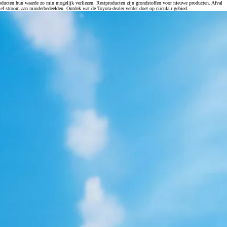
producten hun waarde zo min mogelijk verliezen. Restproducten zijn grondstoffen voor nieuwe producten. Afval
ief stroom aan minderbedeelden. Ontdek wat de Toyota-dealer verder doet op circulair gebied.