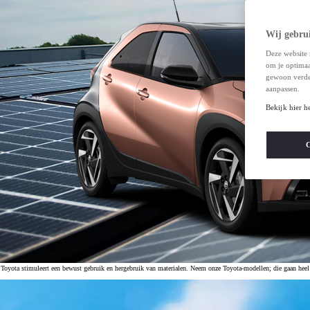
Wij gebrui
Deze website 
om je optimaal
gewoon verde
aanpassen.
Bekijk hier h
C
Toyota stimuleert een bewust gebruik en hergebruik van materialen. Neem onze Toyota-modellen; die gaan heel