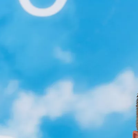
Vanaf € 76.695,-
€ 627,81 p/m*
Proace
OOK ALS BATTERIJ-ELEKTRISCH