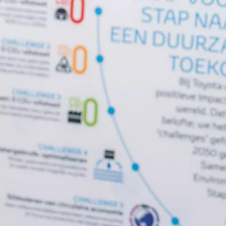
Vanaf € 31.895,-
€ 265,89 p/m*
Corolla Touring Sports
HYBRIDE