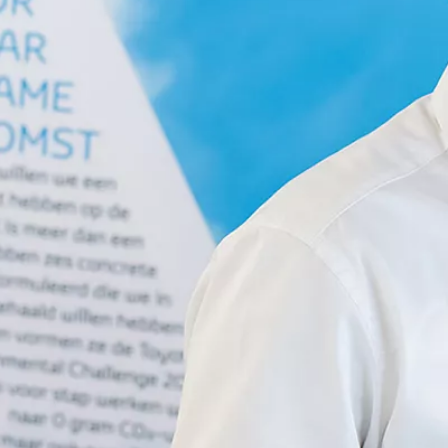
Vanaf € 32.995,-
€ 203,58 p/m*
Corolla Cross
HYBRIDE