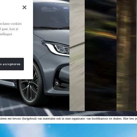
reclame cookies
d gaat, kun je
tellingen
es accepteren
n een bewust (her)gebruik van materialen ook in onze organisatie: van hoofdkantoor tot dealers. Hier lees je