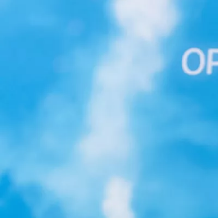
Vanaf € 23.750,-
€ 197,98 p/m*