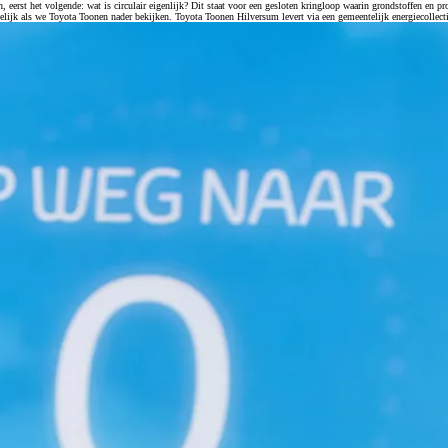
eerst het volgende: wat is circulair eigenlijk? Dit staat voor een gesloten kringloop waarin grondstoffen en 
delijk als we Toyota Toonen nader bekijken. Toyota Toonen Hilversum levert via een gemeentelijk energiecollect
Vanaf € 39.995,-
€ 246,77 p/m*
Mirai
WATERSTOF-ELEKTRISCH