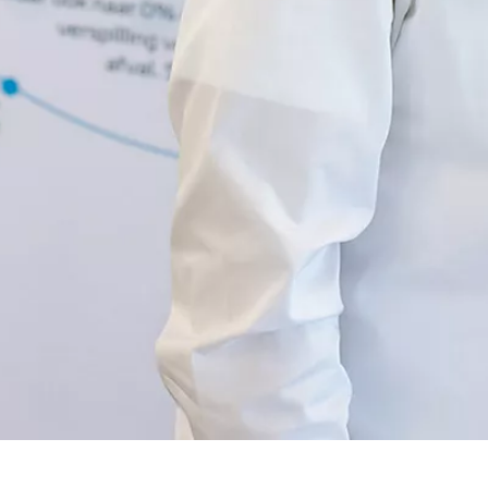
Vanaf € 39.995,-
€ 330,83 p/m*
Toyota bZ4X
BATTERIJ ELEKTRISCH