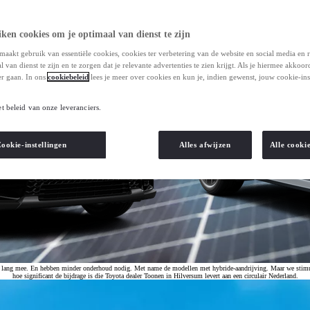
ken cookies om je optimaal van dienst te zijn
maakt gebruik van essentiële cookies, cookies ter verbetering van de website en social media en 
 van dienst te zijn en te zorgen dat je relevante advertenties te zien krijgt. Als je hiermee akkoor
r gaan. In ons
cookiebeleid
lees je meer over cookies en kun je, indien gewenst, jouw cookie-ins
et beleid van onze leveranciers.
ookie-instellingen
Alles afwijzen
Alle cooki
 lang mee. En hebben minder onderhoud nodig. Met name de modellen met hybride-aandrijving. Maar we stimulere
hoe significant de bijdrage is die Toyota dealer Toonen in Hilversum levert aan een circulair Nederland.