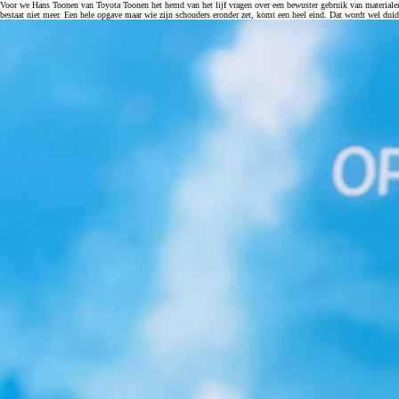
Voor we Hans Toonen van Toyota Toonen het hemd van het lijf vragen over een bewuster gebruik van materialen, 
bestaat niet meer. Een hele opgave maar wie zijn schouders eronder zet, komt een heel eind. Dat wordt wel dui
Vanaf € 37.995,-
€ 234,43 p/m*
RAV4
PLUG-IN HYBRIDE