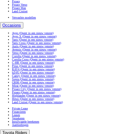
Proace
Proace Verso
Proace Max
Land Cruiser
Verwachte modellen
Occasions
Aygo
(Opent in een nieuw venster)
Aygo X
(Opent in een nieuw venster)
Yaris
(Opent in een nieuw venster)
Yaris Cross
(Opent in een nieuw venster)
Auris
(Opent in een nieuw venster)
Avensis
(Opent in een nieuw venster)
Verso
(Opent in een nieuw venster)
Corolla
(Opent in een nieuw venster)
Corolla Cross
(Opent in een nieuw venster)
C-HR
(Opent in een nieuw venster)
Prius
(Opent in een nieuw venster)
RAV4
(Opent in een nieuw venster)
bZ4X
(Opent in een nieuw venster)
Camry
(Opent in een nieuw venster)
Supra
(Opent in een nieuw venster)
GR86
(Opent in een nieuw venster)
Mirai
(Opent in een nieuw venster)
Proace City
(Opent in een nieuw venster)
Proace
(Opent in een nieuw venster)
Highlander
(Opent in een nieuw venster)
Hilux
(Opent in een nieuw venster)
Land Cruiser
(Opent in een nieuw venster)
Private Lease
Financieren
Leasen
Verzekeren
Inruilwaarde berekenen
Aanbiedingen
Toyota Rijders