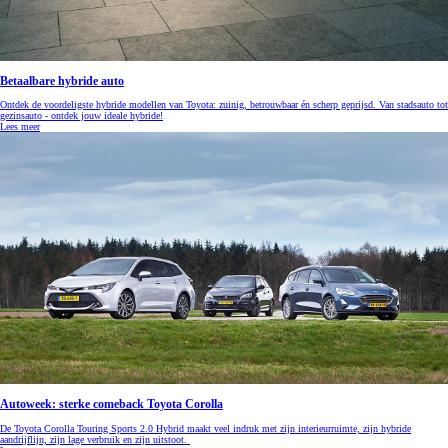
Betaalbare hybride auto
Ontdek de voordeligste hybride modellen van Toyota: zuinig, betrouwbaar én scherp geprijsd. Van stadsauto tot
gezinsauto - ontdek jouw ideale hybride!
Lees meer
Autoweek: sterke comeback Toyota Corolla
De Toyota Corolla Touring Sports 2.0 Hybrid maakt veel indruk met zijn interieurruimte, zijn hybride
aandrijflijn, zijn lage verbruik en zijn uitstoot.