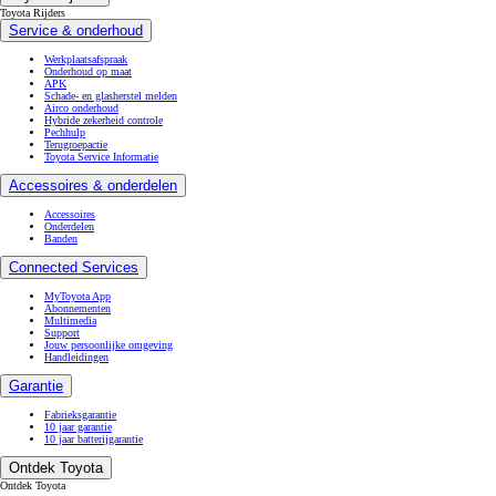
Toyota Rijders
Service & onderhoud
Werkplaatsafspraak
Onderhoud op maat
APK
Schade- en glasherstel melden
Airco onderhoud
Hybride zekerheid controle
Pechhulp
Terugroepactie
Toyota Service Informatie
Accessoires & onderdelen
Accessoires
Onderdelen
Banden
Connected Services
MyToyota App
Abonnementen
Multimedia
Support
Jouw persoonlijke omgeving
Handleidingen
Garantie
Fabrieksgarantie
10 jaar garantie
10 jaar batterijgarantie
Ontdek Toyota
Ontdek Toyota