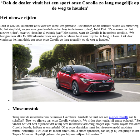
‘Ook de dealer vindt het een sport onze Corolla zo lang mogelijk op
de weg te houden’
Het nieuwe rijden
Toch is 686.000 kilometer zelfs voor een diesel een prestatie. Hoe hebben ze dat bereikt? “Nooit als eerste weg
bij het stoplicht, zorgen voor goed onderhoud en laag in de toeren rijden”, lacht Piet. “Ze noemen dat ‘het
nieuwe rijden’, maar wij doen het al twintig jaar.” Met succes, want de Corolla is in perfecte conditie. “We
brengen hem elke 15.000 kilometer voor een grote of kleine beurt naar Toyota De Jong in Goes. Ook daar
vinden ze het inmiddels een sport onze Corolla zo lang mogelijk op de weg te houden.”
Museumstuk
Terug naar de introductie van de nieuwe Hatchback. Kriebelt het niet om een
nieuwe Corolla
aan te
schaffen? “Nee, we zijn erg aan onze Corolla verknocht. We rijden door totdat hij ermee ophoudt.” Ze
vinden het wel heel bijzonder dat ze bij deze introductie aanwezig mogen zijn. “Toen Toyota van onze
Corolla hoorde, hebben ze ons gebeld. Of ze onze klassieker naast het nieuwste model mochten
zetten. Natuurlijk! Het leuke is: mocht onze Corolla ermee ophouden, dan krijgt hij een plekje in het
Toyota Museum. Hopelijk gebeurt dat pas bij een miljoen kilometers!”