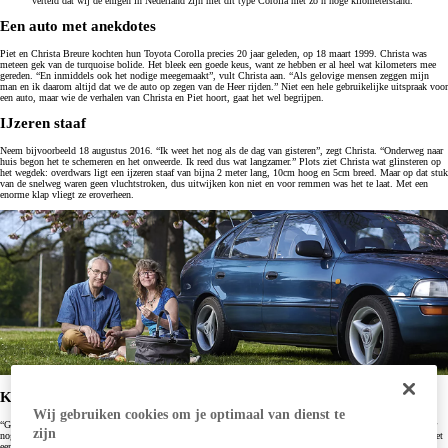
verteld dat wij de enigen in Nederland zijn met dit type Corolla met zo’n hoge kilometerstand.”
Een auto met anekdotes
Piet en Christa Breure kochten hun Toyota Corolla precies 20 jaar geleden, op 18 maart 1999. Christa was
meteen gek van de turquoise bolide. Het bleek een goede keus, want ze hebben er al heel wat kilometers mee
gereden. “En inmiddels ook het nodige meegemaakt”, vult Christa aan. “Als gelovige mensen zeggen mijn
man en ik daarom altijd dat we de auto op zegen van de Heer rijden.” Niet een hele gebruikelijke uitspraak voor
een auto, maar wie de verhalen van Christa en Piet hoort, gaat het wel begrijpen.
IJzeren staaf
Neem bijvoorbeeld 18 augustus 2016. “Ik weet het nog als de dag van gisteren”, zegt Christa. “Onderweg naar
huis begon het te schemeren en het onweerde. Ik reed dus wat langzamer.” Plots ziet Christa wat glinsteren op
het wegdek: overdwars ligt een ijzeren staaf van bijna 2 meter lang, 10cm hoog en 5cm breed. Maar op dat stuk
van de snelweg waren geen vluchtstroken, dus uitwijken kon niet en voor remmen was het te laat. Met een
enorme klap vliegt ze eroverheen.
Klapband
Wij gebruiken cookies om je optimaal van dienst te
“Geen idee hoe, maar ik wist mijn stuur recht te houden en kwam tot stilstand op een afrit. Na mij vlogen er
zijn
nog zes andere auto’s over die staaf. Het is een wonder dat niemand gewond is geraakt.” De Corolla wordt met
een klapband afgevoerd, maar ze gaan ervan uit dat het onderstel door de klap flink beschadigd is, misschien