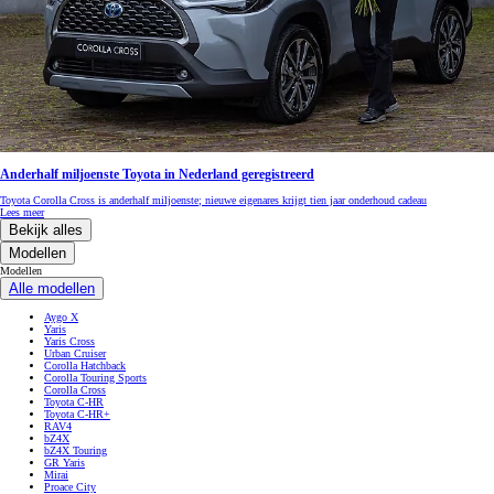
Anderhalf miljoenste Toyota in Nederland geregistreerd
Toyota Corolla Cross is anderhalf miljoenste; nieuwe eigenares krijgt tien jaar onderhoud cadeau
Lees meer
Bekijk alles
Modellen
Modellen
Alle modellen
Aygo X
Yaris
Yaris Cross
Urban Cruiser
Corolla Hatchback
Corolla Touring Sports
Corolla Cross
Toyota C-HR
Toyota C-HR+
RAV4
bZ4X
bZ4X Touring
GR Yaris
Mirai
Proace City