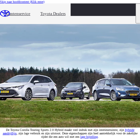
Skip naar hoofdcontent
(Klik enter)
Autoweek: sterke comeback Toyota Corolla
Klantenservice
Toyota Dealers
Toyota Corolla Touring Sports gaat strijd aan met Peugeot 308 SW en de Ford Focus Wagon
De Toyota Corolla Touring Sports 2.0 Hybrid maakt veel indruk met zijn interieurruimte, zijn
hybride
aandrijflijn
, zijn lage verbruik en zijn uitstoot. Deze eigenschappen zijn heel aantrekkelijk voor de zakelijke
rijder die een auto wil met een
lage bijtelling
.