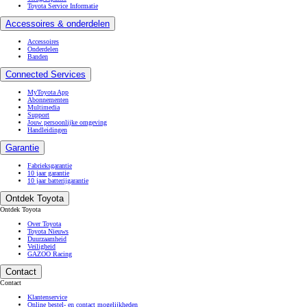
Toyota Service Informatie
Accessoires & onderdelen
Accessoires
Onderdelen
Banden
Connected Services
MyToyota App
Abonnementen
Multimedia
Support
Jouw persoonlijke omgeving
Handleidingen
Garantie
Fabrieksgarantie
10 jaar garantie
10 jaar batterijgarantie
Ontdek Toyota
Ontdek Toyota
Over Toyota
Toyota Nieuws
Duurzaamheid
Veiligheid
GAZOO Racing
Contact
Contact
Klantenservice
Online bestel- en contact mogelijkheden