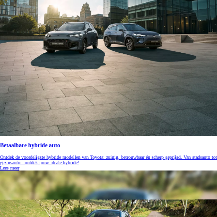
Betaalbare hybride auto
Ontdek de voordeligste hybride modellen van Toyota: zuinig, betrouwbaar én scherp geprijsd. Van stadsauto tot
gezinsauto - ontdek jouw ideale hybride!
Lees meer