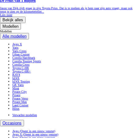
De Prius van 1 miljoen
Jason van Dijk rijdt graag in zijn Toyota Prius. Dat is te merken als je hem naar zijn auto vraagt, maar ook
terug te zien op de kilometerteller...
Lees meer
Bekijk alles
Modellen
Modellen
Alle modellen
Aygo X
Yaris
Yaris Cross
Urban Cruiser
Corolla Hatchback
Corolla Touring Sports
Corolla Cross
Toyota C-HR
Toyota C-HR+
RAV4
bZ4X
bZ4X Touring
GR Yaris
Mirai
Proace City
Proace
Proace Verso
Proace Max
Land Cruiser
Hilux
Verwachte modellen
Occasions
Aygo
(Opent in een nieuw venster)
Aygo X
(Opent in een nieuw venster)
Yaris
(Opent in een nieuw venster)