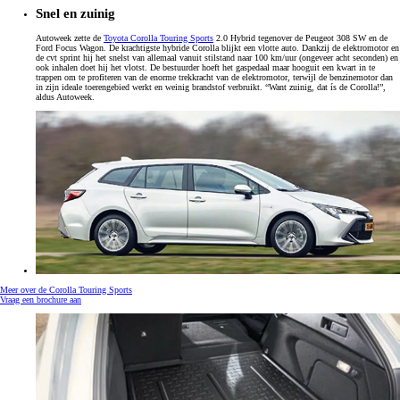
Snel en zuinig
Autoweek zette de
Toyota Corolla Touring Sports
2.0 Hybrid tegenover de Peugeot 308 SW en de
Ford Focus Wagon. De krachtigste hybride Corolla blijkt een vlotte auto. Dankzij de elektromotor en
de cvt sprint hij het snelst van allemaal vanuit stilstand naar 100 km/uur (ongeveer acht seconden) en
ook inhalen doet hij het vlotst. De bestuurder hoeft het gaspedaal maar hooguit een kwart in te
trappen om te profiteren van de enorme trekkracht van de elektromotor, terwijl de benzinemotor dan
in zijn ideale toerengebied werkt en weinig brandstof verbruikt. “Want zuinig, dat ís de Corolla!”,
aldus Autoweek.
Meer over de Corolla Touring Sports
Vraag een brochure aan