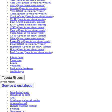
Yaris Cross
(Opent in een nieuw venster)
Auris
(Opent in een nieuw venster)
Avensis
(Opent in een nieuw venster)
Verso
(Opent in een nieuw venster)
Corolla
(Opent in een nieuw venster)
Corolla Cross
(Opent in een nieuw venster)
C-HR
(Opent in een nieuw venster)
Prius
(Opent in een nieuw venster)
RAV4
(Opent in een nieuw venster)
bZ4X
(Opent in een nieuw venster)
Camry
(Opent in een nieuw venster)
Supra
(Opent in een nieuw venster)
GR86
(Opent in een nieuw venster)
Mirai
(Opent in een nieuw venster)
Proace City
(Opent in een nieuw venster)
Proace
(Opent in een nieuw venster)
Highlander
(Opent in een nieuw venster)
Hilux
(Opent in een nieuw venster)
Land Cruiser
(Opent in een nieuw venster)
Private Lease
Financieren
Leasen
Verzekeren
Inruilwaarde berekenen
Aanbiedingen
Toyota Rijders
Toyota Rijders
Service & onderhoud
Werkplaatsafspraak
Onderhoud op maat
APK
Schade- en glasherstel melden
Airco onderhoud
Hybride zekerheid controle
Pechhulp
Terugroepactie