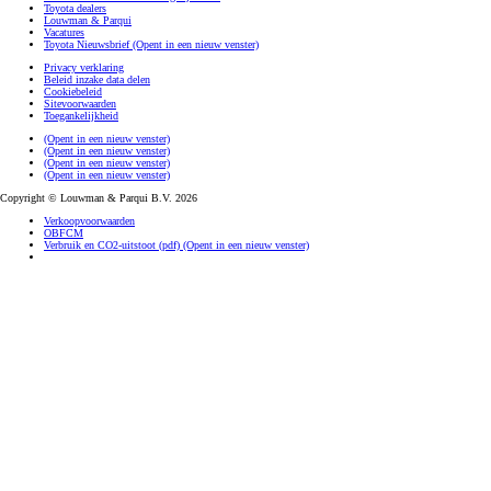
Toyota dealers
Louwman & Parqui
Vacatures
Toyota Nieuwsbrief
(Opent in een nieuw venster)
Privacy verklaring
Beleid inzake data delen
Cookiebeleid
Sitevoorwaarden
Toegankelijkheid
(Opent in een nieuw venster)
(Opent in een nieuw venster)
(Opent in een nieuw venster)
(Opent in een nieuw venster)
Copyright © Louwman & Parqui B.V. 2026
Verkoopvoorwaarden
OBFCM
Verbruik en CO2-uitstoot (pdf)
(Opent in een nieuw venster)