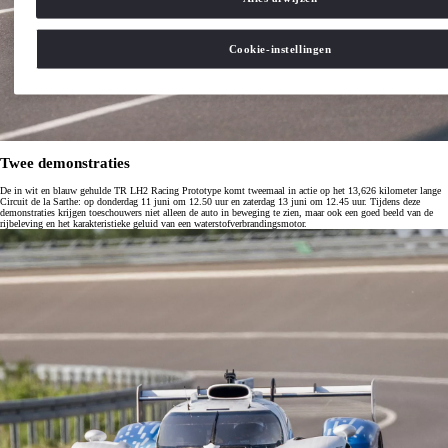
Cookie-instellingen
Twee demonstraties
De in wit en blauw gehulde TR LH2 Racing Prototype komt tweemaal in actie op het 13,626 kilometer lange
Circuit de la Sarthe: op donderdag 11 juni om 12.50 uur en zaterdag 13 juni om 12.45 uur. Tijdens deze
demonstraties krijgen toeschouwers niet alleen de auto in beweging te zien, maar ook een goed beeld van de
rijbeleving en het karakteristieke geluid van een waterstofverbrandingsmotor.