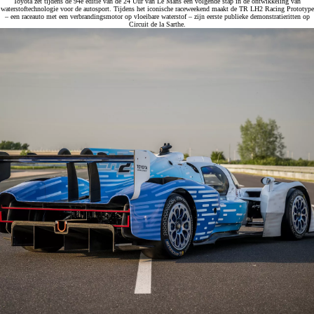
Toyota zet tijdens de 94e editie van de 24 Uur van Le Mans een volgende stap in de ontwikkeling van
waterstoftechnologie voor de autosport. Tijdens het iconische raceweekend maakt de TR LH2 Racing Prototype
– een raceauto met een verbrandingsmotor op vloeibare waterstof – zijn eerste publieke demonstratieritten op
Circuit de la Sarthe.