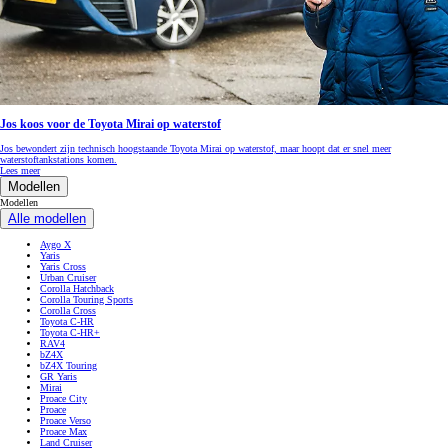
Jos koos voor de Toyota Mirai op waterstof
Jos bewondert zijn technisch hoogstaande Toyota Mirai op waterstof, maar hoopt dat er snel meer
waterstoftankstations komen.
Lees meer
Modellen
Modellen
Alle modellen
Aygo X
Yaris
Yaris Cross
Urban Cruiser
Corolla Hatchback
Corolla Touring Sports
Corolla Cross
Toyota C-HR
Toyota C-HR+
RAV4
bZ4X
bZ4X Touring
GR Yaris
Mirai
Proace City
Proace
Proace Verso
Proace Max
Land Cruiser