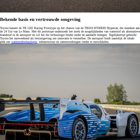
Bekende basis en vertrouwde omgeving
Toyota baseert de TR LH2 Racing Prototype op het chassis van de TR010 HYBRID Hypercar, die meedoet aan
de 24 Uur van Le Mans. Met dit prototype onderzoekt het merk de mogelijkheden van waterstof als alternatieve
brandstof in de autosport en wil het die technologie breder onder de aandacht brengen. Tegelijkertijd gebruikt
Toyota het raceweekend als testomgeving om innovatie te versnellen. De autosport biedt namelijk dé ideale
plek om
waterstoftechnologie
, infrastructuur en samenwerkingen verder te ontwikkelen.