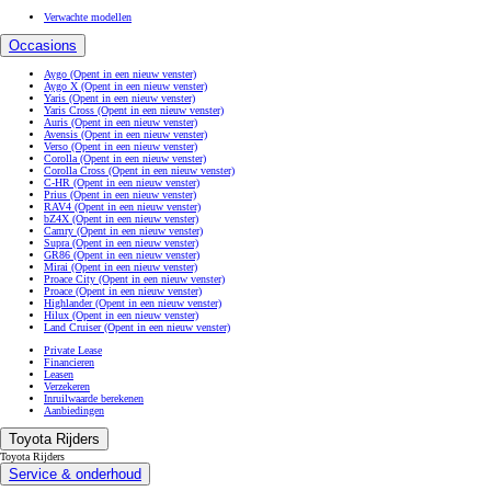
Verwachte modellen
Occasions
Aygo
(Opent in een nieuw venster)
Aygo X
(Opent in een nieuw venster)
Yaris
(Opent in een nieuw venster)
Yaris Cross
(Opent in een nieuw venster)
Auris
(Opent in een nieuw venster)
Avensis
(Opent in een nieuw venster)
Verso
(Opent in een nieuw venster)
Corolla
(Opent in een nieuw venster)
Corolla Cross
(Opent in een nieuw venster)
C-HR
(Opent in een nieuw venster)
Prius
(Opent in een nieuw venster)
RAV4
(Opent in een nieuw venster)
bZ4X
(Opent in een nieuw venster)
Camry
(Opent in een nieuw venster)
Supra
(Opent in een nieuw venster)
GR86
(Opent in een nieuw venster)
Mirai
(Opent in een nieuw venster)
Proace City
(Opent in een nieuw venster)
Proace
(Opent in een nieuw venster)
Highlander
(Opent in een nieuw venster)
Hilux
(Opent in een nieuw venster)
Land Cruiser
(Opent in een nieuw venster)
Private Lease
Financieren
Leasen
Verzekeren
Inruilwaarde berekenen
Aanbiedingen
Toyota Rijders
Toyota Rijders
Service & onderhoud