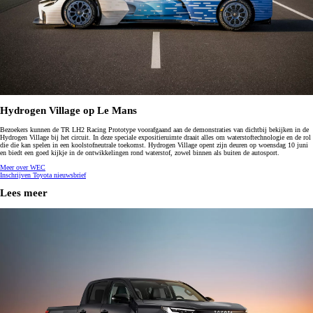
Hydrogen Village op Le Mans
Bezoekers kunnen de TR LH2 Racing Prototype voorafgaand aan de demonstraties van dichtbij bekijken in de
Hydrogen Village bij het circuit. In deze speciale expositieruimte draait alles om waterstoftechnologie en de rol
die die kan spelen in een koolstofneutrale toekomst. Hydrogen Village opent zijn deuren op woensdag 10 juni
en biedt een goed kijkje in de ontwikkelingen rond waterstof, zowel binnen als buiten de autosport.
Meer over WEC
Inschrijven Toyota nieuwsbrief
Lees meer