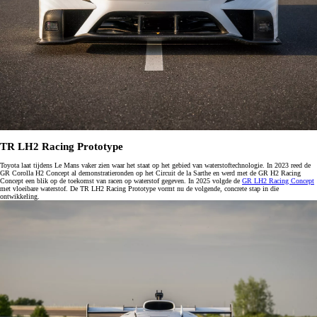
TR LH2 Racing Prototype
Toyota laat tijdens Le Mans vaker zien waar het staat op het gebied van waterstoftechnologie. In 2023 reed de
GR Corolla H2 Concept al demonstratieronden op het Circuit de la Sarthe en werd met de GR H2 Racing
Concept een blik op de toekomst van racen op waterstof gegeven. In 2025 volgde de
GR LH2 Racing Concept
met vloeibare waterstof. De TR LH2 Racing Prototype vormt nu de volgende, concrete stap in die
ontwikkeling.