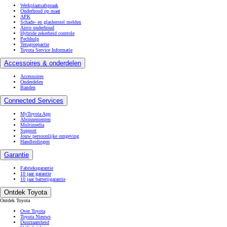
Werkplaatsafspraak
Onderhoud op maat
APK
Schade- en glasherstel melden
Airco onderhoud
Hybride zekerheid controle
Pechhulp
Terugroepactie
Toyota Service Informatie
Accessoires & onderdelen
Accessoires
Onderdelen
Banden
Connected Services
MyToyota App
Abonnementen
Multimedia
Support
Jouw persoonlijke omgeving
Handleidingen
Garantie
Fabrieksgarantie
10 jaar garantie
10 jaar batterijgarantie
Ontdek Toyota
Ontdek Toyota
Over Toyota
Toyota Nieuws
Duurzaamheid