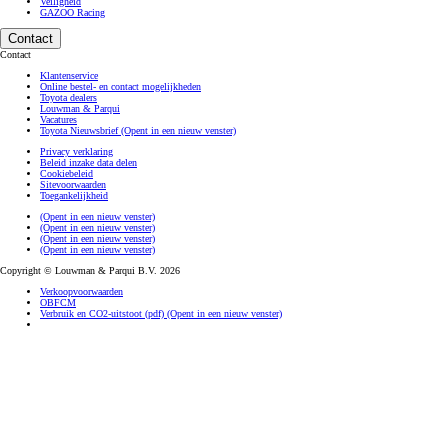
Veiligheid
GAZOO Racing
Contact
Contact
Klantenservice
Online bestel- en contact mogelijkheden
Toyota dealers
Louwman & Parqui
Vacatures
Toyota Nieuwsbrief
(Opent in een nieuw venster)
Privacy verklaring
Beleid inzake data delen
Cookiebeleid
Sitevoorwaarden
Toegankelijkheid
(Opent in een nieuw venster)
(Opent in een nieuw venster)
(Opent in een nieuw venster)
(Opent in een nieuw venster)
Copyright © Louwman & Parqui B.V. 2026
Verkoopvoorwaarden
OBFCM
Verbruik en CO2-uitstoot (pdf)
(Opent in een nieuw venster)