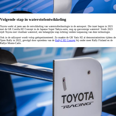
Volgende stap in waterstofontwikkeling
Toyota werkt al jaren aan de ontwikkeling van waterstoftechnologie in de autosport. Die inzet begon in 2021
met de GR Corolla H2 Concept in de Japanse Super Taikyu-serie, nog op gasvormige waterstof. Sinds 2023
rijdt Toyota met vloeibare waterstof, een belangrijke stap richting verdere toepassing van deze technologie.
Ook in de rallysport wordt volop geëxperimenteerd. Zo maakte de GR Yaris H2 al demonstratieritten tijdens de
Ypres Rally in 2022, gevolgd door optredens van de
Rally2 H2 Concept
bij onder meer Rally Finland en de
Rallye Monte-Carlo.