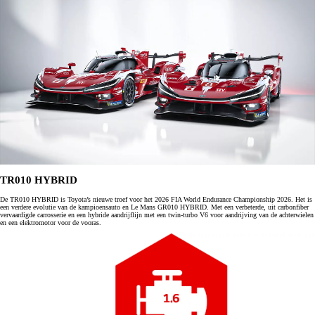
TR010 HYBRID
De TR010 HYBRID is Toyota’s nieuwe troef voor het 2026 FIA World Endurance Championship 2026. Het is
een verdere evolutie van de kampioensauto en Le Mans GR010 HYBRID. Met een verbeterde, uit carbonfiber
vervaardigde carrosserie en een hybride aandrijflijn met een twin-turbo V6 voor aandrijving van de achterwielen
en een elektromotor voor de vooras.