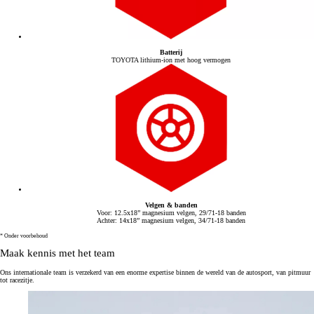
Batterij
TOYOTA lithium-ion met hoog vermogen
Velgen & banden
Voor: 12.5x18” magnesium velgen, 29/71-18 banden
Achter: 14x18” magnesium velgen, 34/71-18 banden
* Onder voorbehoud
Maak kennis met het team
Ons internationale team is verzekerd van een enorme expertise binnen de wereld van de autosport, van pitmuur
tot racezitje.