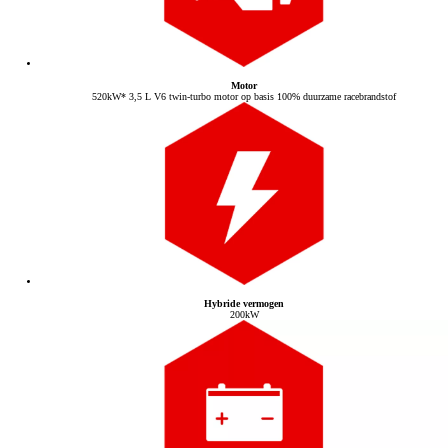
Motor
520kW* 3,5 L V6 twin-turbo motor op basis 100% duurzame racebrandstof
Hybride vermogen
200kW