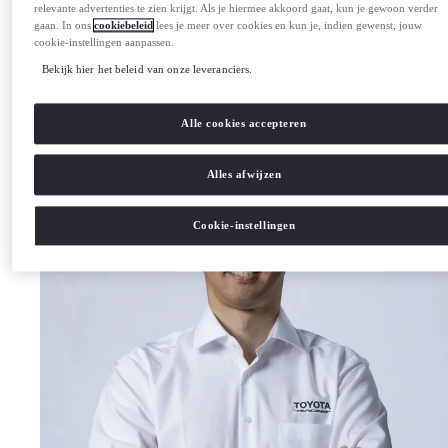
relevante advertenties te zien krijgt. Als je hiermee akkoord gaat, kun je gewoon verder
gaan. In ons
cookiebeleid
lees je meer over cookies en kun je, indien gewenst, jouw
cookie-instellingen aanpassen.
Kamui Kobayashi
Bekijk hier het beleid van onze leveranciers.
Teamleider
Alle cookies accepteren
Alles afwijzen
Cookie-instellingen