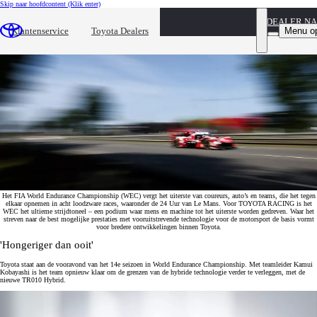
Skip naar hoofdcontent
(Klik enter)
DEALER N
De ultieme test
Menu o
Klantenservice
Toyota Dealers
Het FIA World Endurance Championship (WEC) vergt het uiterste van coureurs, auto’s en teams, die het tegen
elkaar opnemen in acht loodzware races, waaronder de 24 Uur van Le Mans. Voor TOYOTA RACING is het
WEC het ultieme strijdtoneel – een podium waar mens en machine tot het uiterste worden gedreven. Waar het
streven naar de best mogelijke prestaties met vooruitstrevende technologie voor de motorsport de basis vormt
voor bredere ontwikkelingen binnen Toyota.
'Hongeriger dan ooit'
Toyota staat aan de vooravond van het 14e seizoen in World Endurance Championship. Met teamleider Kamui
Kobayashi is het team opnieuw klaar om de grenzen van de hybride technologie verder te verleggen, met de
nieuwe TR010 Hybrid.