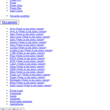
Proace
Proace Verso
Proace Max
Land Cruiser
Verwachte modellen
Occasions
Aygo
(Opent in een nieuw venster)
Aygo X
(Opent in een nieuw venster)
Yaris
(Opent in een nieuw venster)
Yaris Cross
(Opent in een nieuw venster)
Auris
(Opent in een nieuw venster)
Avensis
(Opent in een nieuw venster)
Verso
(Opent in een nieuw venster)
Corolla
(Opent in een nieuw venster)
Corolla Cross
(Opent in een nieuw venster)
C-HR
(Opent in een nieuw venster)
Prius
(Opent in een nieuw venster)
RAV4
(Opent in een nieuw venster)
bZ4X
(Opent in een nieuw venster)
Camry
(Opent in een nieuw venster)
Supra
(Opent in een nieuw venster)
GR86
(Opent in een nieuw venster)
Mirai
(Opent in een nieuw venster)
Proace City
(Opent in een nieuw venster)
Proace
(Opent in een nieuw venster)
Highlander
(Opent in een nieuw venster)
Hilux
(Opent in een nieuw venster)
Land Cruiser
(Opent in een nieuw venster)
Private Lease
Financieren
Leasen
Verzekeren
Inruilwaarde berekenen
Aanbiedingen