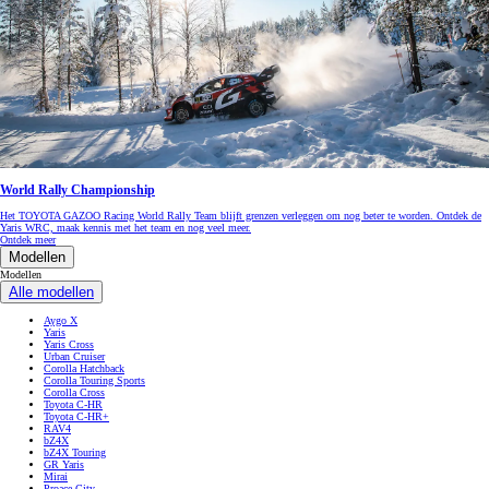
World Rally Championship
Het TOYOTA GAZOO Racing World Rally Team blijft grenzen verleggen om nog beter te worden. Ontdek de
Yaris WRC, maak kennis met het team en nog veel meer.
Ontdek meer
Modellen
Modellen
Alle modellen
Aygo X
Yaris
Yaris Cross
Urban Cruiser
Corolla Hatchback
Corolla Touring Sports
Corolla Cross
Toyota C-HR
Toyota C-HR+
RAV4
bZ4X
bZ4X Touring
GR Yaris
Mirai
Proace City