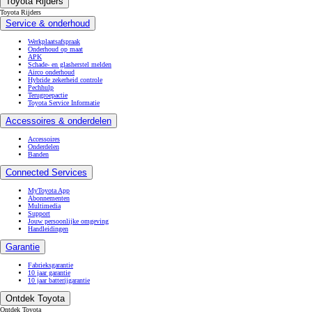
Toyota Rijders
Toyota Rijders
Service & onderhoud
Werkplaatsafspraak
Onderhoud op maat
APK
Schade- en glasherstel melden
Airco onderhoud
Hybride zekerheid controle
Pechhulp
Terugroepactie
Toyota Service Informatie
Accessoires & onderdelen
Accessoires
Onderdelen
Banden
Connected Services
MyToyota App
Abonnementen
Multimedia
Support
Jouw persoonlijke omgeving
Handleidingen
Garantie
Fabrieksgarantie
10 jaar garantie
10 jaar batterijgarantie
Ontdek Toyota
Ontdek Toyota