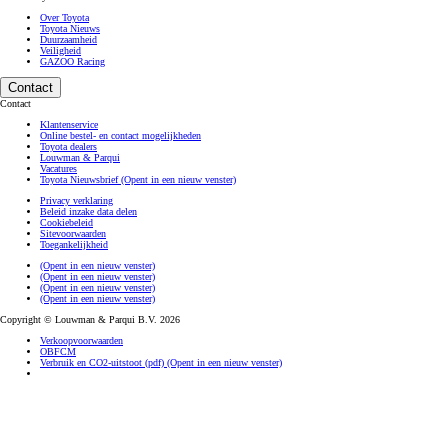
Over Toyota
Toyota Nieuws
Duurzaamheid
Veiligheid
GAZOO Racing
Contact
Contact
Klantenservice
Online bestel- en contact mogelijkheden
Toyota dealers
Louwman & Parqui
Vacatures
Toyota Nieuwsbrief
(Opent in een nieuw venster)
Privacy verklaring
Beleid inzake data delen
Cookiebeleid
Sitevoorwaarden
Toegankelijkheid
(Opent in een nieuw venster)
(Opent in een nieuw venster)
(Opent in een nieuw venster)
(Opent in een nieuw venster)
Copyright © Louwman & Parqui B.V. 2026
Verkoopvoorwaarden
OBFCM
Verbruik en CO2-uitstoot (pdf)
(Opent in een nieuw venster)