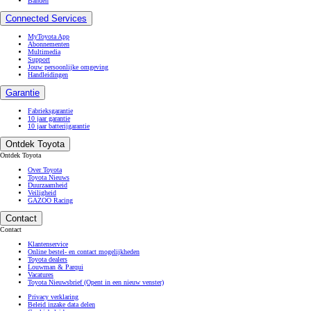
Banden
Connected Services
MyToyota App
Abonnementen
Multimedia
Support
Jouw persoonlijke omgeving
Handleidingen
Garantie
Fabrieksgarantie
10 jaar garantie
10 jaar batterijgarantie
Ontdek Toyota
Ontdek Toyota
Over Toyota
Toyota Nieuws
Duurzaamheid
Veiligheid
GAZOO Racing
Contact
Contact
Klantenservice
Online bestel- en contact mogelijkheden
Toyota dealers
Louwman & Parqui
Vacatures
Toyota Nieuwsbrief
(Opent in een nieuw venster)
Privacy verklaring
Beleid inzake data delen