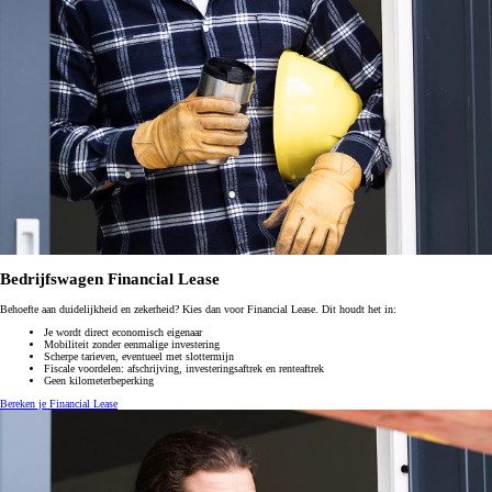
Bedrijfswagen Financial Lease
Behoefte aan duidelijkheid en zekerheid? Kies dan voor Financial Lease. Dit houdt het in:
Je wordt direct economisch eigenaar
Mobiliteit zonder eenmalige investering
Scherpe tarieven, eventueel met slottermijn
Fiscale voordelen: afschrijving, investeringsaftrek en renteaftrek
Geen kilometerbeperking
Bereken je Financial Lease