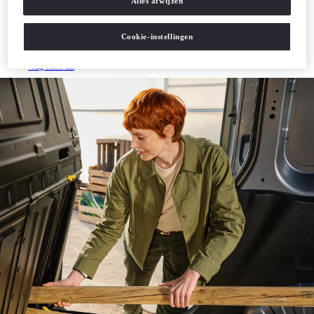
Alles afwijzen
Proace City
Nu met € 750,- extra inruilwaarde*
Cookie-instellingen
Tot 10 jaar garantie**
Leveren met vertrouwen
Stel samen
Vraag offerte aan