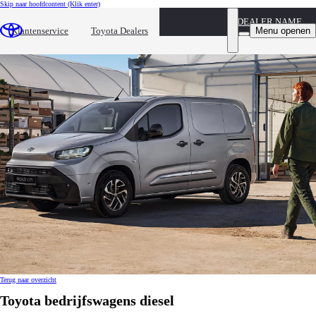
Skip naar hoofdcontent
(Klik enter)
DEALER NAME
Toyota bedrijfswagens diesel
Menu openen
Klantenservice
Toyota Dealers
Terug naar overzicht
Toyota bedrijfswagens diesel