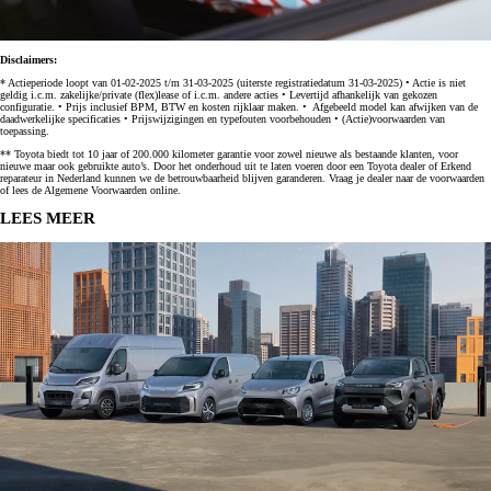
Disclaimers:
* Actieperiode loopt van 01-02-2025 t/m 31-03-2025 (uiterste registratiedatum 31-03-2025) • Actie is niet
geldig i.c.m. zakelijke/private (flex)lease of i.c.m. andere acties • Levertijd afhankelijk van gekozen
configuratie. • Prijs inclusief BPM, BTW en kosten rijklaar maken. • Afgebeeld model kan afwijken van de
daadwerkelijke specificaties • Prijswijzigingen en typefouten voorbehouden • (Actie)voorwaarden van
toepassing.
** Toyota biedt tot 10 jaar of 200.000 kilometer garantie voor zowel nieuwe als bestaande klanten, voor
nieuwe maar ook gebruikte auto’s. Door het onderhoud uit te laten voeren door een Toyota dealer of Erkend
reparateur in Nederland kunnen we de betrouwbaarheid blijven garanderen. Vraag je dealer naar de voorwaarden
of lees de Algemene Voorwaarden online.
LEES MEER