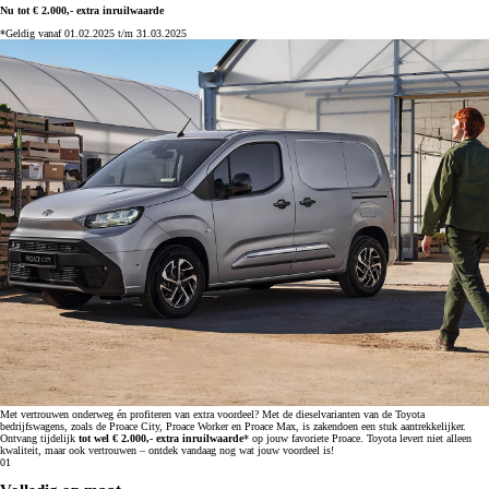
Nu tot € 2.000,- extra inruilwaarde
*Geldig vanaf 01.02.2025 t/m 31.03.2025
Met vertrouwen onderweg én profiteren van extra voordeel? Met de dieselvarianten van de Toyota
bedrijfswagens, zoals de Proace City, Proace Worker en Proace Max, is zakendoen een stuk aantrekkelijker.
Ontvang tijdelijk
tot wel € 2.000,- extra inruilwaarde
* op jouw favoriete Proace. Toyota levert niet alleen
kwaliteit, maar ook vertrouwen – ontdek vandaag nog wat jouw voordeel is!
01