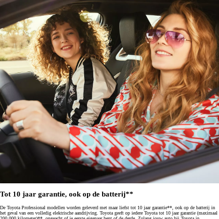
Tot 10 jaar garantie, ook op de batterij**
De Toyota Professional modellen worden geleverd met maar liefst tot 10 jaar garantie**, ook op de batterij in
het geval van een volledig elektrische aandrijving. Toyota geeft op iedere Toyota tot 10 jaar garantie (maximaal
200.000 kilometer)**, ongeacht of je eerste eigenaar bent of de derde. Zolang jouw auto bij Toyota in