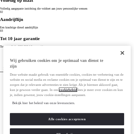
Volledig op maat
Volledig aangepaste inrichting die voldoet aan jouw persoonlijke wensen
02
Aandrijflijn
Een krachtige diesel aandrijflijn
03
Tot 10 jaar garantie
Tot maar liefst 200.000 kilometer**
Voor welke Bedrijfswagen deal ga jij?
Wij gebruiken cookies om je optimaal van dienst te
Selecteer jouw favoriete model en ontdek meer
zijn
Proace City EV
Proace Worker EV
Proace Max EV
Deze website maakt gebruik van essentiële cookies, cookies ter verbetering van de
website en social media en reclame cookies om je optimaal van dienst te zijn en te
zorgen dat je relevante advertenties te zien krijgt. Als je hiermee akkoord gaat,
kun je gewoon verder gaan. In ons
cookiebeleid
lees je meer over cookies en kun
je, indien gewenst, jouw cookie-instellingen aanpassen.
Bekijk hier het beleid van onze leveranciers.
Alle cookies accepteren