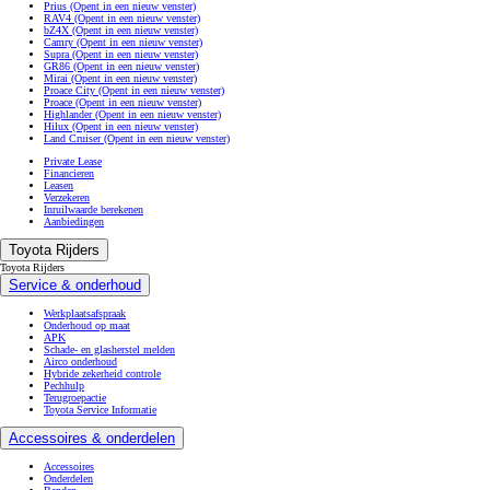
Prius
(Opent in een nieuw venster)
RAV4
(Opent in een nieuw venster)
bZ4X
(Opent in een nieuw venster)
Camry
(Opent in een nieuw venster)
Supra
(Opent in een nieuw venster)
GR86
(Opent in een nieuw venster)
Mirai
(Opent in een nieuw venster)
Proace City
(Opent in een nieuw venster)
Proace
(Opent in een nieuw venster)
Highlander
(Opent in een nieuw venster)
Hilux
(Opent in een nieuw venster)
Land Cruiser
(Opent in een nieuw venster)
Private Lease
Financieren
Leasen
Verzekeren
Inruilwaarde berekenen
Aanbiedingen
Toyota Rijders
Toyota Rijders
Service & onderhoud
Werkplaatsafspraak
Onderhoud op maat
APK
Schade- en glasherstel melden
Airco onderhoud
Hybride zekerheid controle
Pechhulp
Terugroepactie
Toyota Service Informatie
Accessoires & onderdelen
Accessoires
Onderdelen