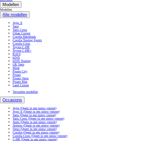
Modellen
Modellen
Alle modellen
Aygo X
Yaris
Yaris Cross
Urban Cruiser
Corolla Hatchback
Corolla Touring Sports
Corolla Cross
Toyota C-HR
Toyota C-HR+
RAV4
bZ4X
bZ4X Touring
GR Yaris
Mirai
Proace City
Proace
Proace Verso
Proace Max
Land Cruiser
Verwachte modellen
Occasions
Aygo
(Opent in een nieuw venster)
Aygo X
(Opent in een nieuw venster)
Yaris
(Opent in een nieuw venster)
Yaris Cross
(Opent in een nieuw venster)
Auris
(Opent in een nieuw venster)
Avensis
(Opent in een nieuw venster)
Verso
(Opent in een nieuw venster)
Corolla
(Opent in een nieuw venster)
Corolla Cross
(Opent in een nieuw venster)
C-HR
(Opent in een nieuw venster)