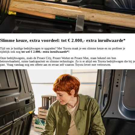
Slimme keuze, extra voordeel: tot € 2.000,- extra inruilwaarde*
Tijd om je huidige bedrijfswagen te upgraden? Met Toyota maak je een slimme keuze en nu profiteer je
tijdelijk ook nog
tot wel € 2.000,- extra inruilwaarde*!
Onze bedrijfswagens, zoals de Proace City, Proace Worker en Proace Max, staan bekend om hun
betrouwbaarheid, ruime laadcapaciteit en slimme technologie. Zo is er altijd een Toyota bedrijfswagen die bij je
past. Vraag vandaag nog een offerte aan en ervaar zelf waarom Toyota levert met vertrouwen.