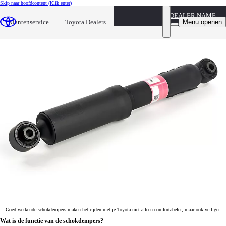
Skip naar hoofdcontent
(Klik enter)
DEALER NAME
Schokdempers
Menu openen
Klantenservice
Toyota Dealers
Voor optimaal rijcomfort
Goed werkende schokdempers maken het rijden met je Toyota niet alleen comfortabeler, maar ook veiliger.
Wat is de functie van de schokdempers?