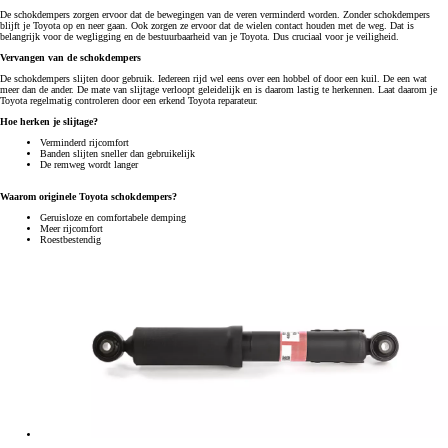
De schokdempers zorgen ervoor dat de bewegingen van de veren verminderd worden. Zonder schokdempers
blijft je Toyota op en neer gaan. Ook zorgen ze ervoor dat de wielen contact houden met de weg. Dat is
belangrijk voor de wegligging en de bestuurbaarheid van je Toyota. Dus cruciaal voor je veiligheid.
Vervangen van de schokdempers
De schokdempers slijten door gebruik. Iedereen rijd wel eens over een hobbel of door een kuil. De een wat
meer dan de ander. De mate van slijtage verloopt geleidelijk en is daarom lastig te herkennen. Laat daarom je
Toyota regelmatig controleren door een erkend Toyota reparateur.
Hoe herken je slijtage?
Verminderd rijcomfort
Banden slijten sneller dan gebruikelijk
De remweg wordt langer
Waarom originele Toyota schokdempers?
Geruisloze en comfortabele demping
Meer rijcomfort
Roestbestendig