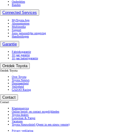
Onderdelen
Banden
Connected Services
MyToyota App
Abonnementen
Multimedia
Support
Jouw persoonlijke omgeving
Handleidingen
Garantie
Fabrieksgarantie
10 jaar garantie
10 jaar batterijgarantie
Ontdek Toyota
Ontdek Toyota
Over Toyota
Toyota Nieuws
Duurzaamheid
Veiligheid
GAZOO Racing
Contact
Contact
Klantenservice
Online bestel- en contact mogelijkheden
Toyota dealers
Louwman & Parqui
Vacatures
Toyota Nieuwsbrief
(Opent in een nieuw venster)
Privacy verklaring