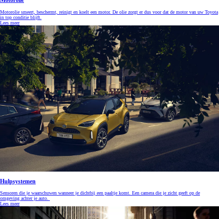
Motorolie
Motorolie smeert, beschermt, reinigt en koelt een motor. De olie zorgt er dus voor dat de motor van uw Toyota
in top conditie blijft.
Lees meer
Hulpsystemen
Sensoren die je waarschuwen wanneer je dichtbij een paaltje komt. Een camera die je zicht geeft op de
omgeving achter je auto.
Lees meer