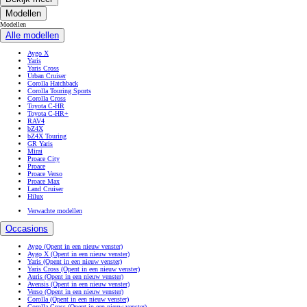
Modellen
Modellen
Alle modellen
Aygo X
Yaris
Yaris Cross
Urban Cruiser
Corolla Hatchback
Corolla Touring Sports
Corolla Cross
Toyota C-HR
Toyota C-HR+
RAV4
bZ4X
bZ4X Touring
GR Yaris
Mirai
Proace City
Proace
Proace Verso
Proace Max
Land Cruiser
Hilux
Verwachte modellen
Occasions
Aygo
(Opent in een nieuw venster)
Aygo X
(Opent in een nieuw venster)
Yaris
(Opent in een nieuw venster)
Yaris Cross
(Opent in een nieuw venster)
Auris
(Opent in een nieuw venster)
Avensis
(Opent in een nieuw venster)
Verso
(Opent in een nieuw venster)
Corolla
(Opent in een nieuw venster)
Corolla Cross
(Opent in een nieuw venster)