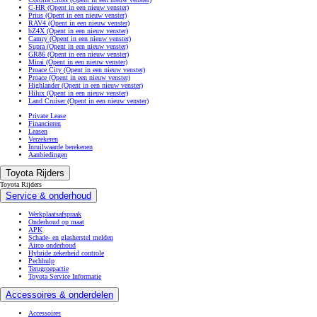
C-HR
(Opent in een nieuw venster)
Prius
(Opent in een nieuw venster)
RAV4
(Opent in een nieuw venster)
bZ4X
(Opent in een nieuw venster)
Camry
(Opent in een nieuw venster)
Supra
(Opent in een nieuw venster)
GR86
(Opent in een nieuw venster)
Mirai
(Opent in een nieuw venster)
Proace City
(Opent in een nieuw venster)
Proace
(Opent in een nieuw venster)
Highlander
(Opent in een nieuw venster)
Hilux
(Opent in een nieuw venster)
Land Cruiser
(Opent in een nieuw venster)
Private Lease
Financieren
Leasen
Verzekeren
Inruilwaarde berekenen
Aanbiedingen
Toyota Rijders
Toyota Rijders
Service & onderhoud
Werkplaatsafspraak
Onderhoud op maat
APK
Schade- en glasherstel melden
Airco onderhoud
Hybride zekerheid controle
Pechhulp
Terugroepactie
Toyota Service Informatie
Accessoires & onderdelen
Accessoires