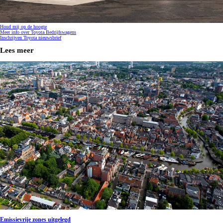
Houd mij op de hoogte
Meer info over Toyota Bedrijfswagens
Inschrijven Toyota nieuwsbrief
Lees meer
Emissievrije zones uitgelegd