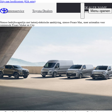
Skip naar hoofdcontent
(Klik enter)
DEALER NAME
Toyota Professional helpt ondernemers
Menu openen
Klantenservice
Toyota Dealers
verduurzamen
Nieuwe bedrijfswagenlijn met batterij-elektrische aandrijving, nieuwe Proace Max, meer actieradius voor
vernieuwde Proace Worker en City