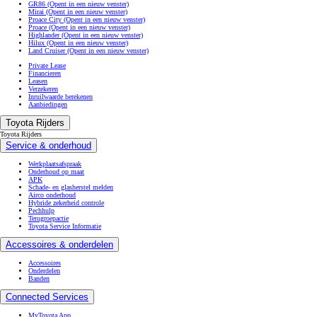
GR86
(Opent in een nieuw venster)
Mirai
(Opent in een nieuw venster)
Proace City
(Opent in een nieuw venster)
Proace
(Opent in een nieuw venster)
Highlander
(Opent in een nieuw venster)
Hilux
(Opent in een nieuw venster)
Land Cruiser
(Opent in een nieuw venster)
Private Lease
Financieren
Leasen
Verzekeren
Inruilwaarde berekenen
Aanbiedingen
Toyota Rijders
Toyota Rijders
Service & onderhoud
Werkplaatsafspraak
Onderhoud op maat
APK
Schade- en glasherstel melden
Airco onderhoud
Hybride zekerheid controle
Pechhulp
Terugroepactie
Toyota Service Informatie
Accessoires & onderdelen
Accessoires
Onderdelen
Banden
Connected Services
MyToyota App