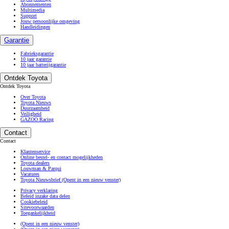
Abonnementen
Multimedia
Support
Jouw persoonlijke omgeving
Handleidingen
Garantie
Fabrieksgarantie
10 jaar garantie
10 jaar batterijgarantie
Ontdek Toyota
Ontdek Toyota
Over Toyota
Toyota Nieuws
Duurzaamheid
Veiligheid
GAZOO Racing
Contact
Contact
Klantenservice
Online bestel- en contact mogelijkheden
Toyota dealers
Louwman & Parqui
Vacatures
Toyota Nieuwsbrief
(Opent in een nieuw venster)
Privacy verklaring
Beleid inzake data delen
Cookiebeleid
Sitevoorwaarden
Toegankelijkheid
(Opent in een nieuw venster)