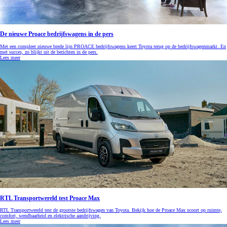
De nieuwe Proace bedrijfswagens in de pers
Met een compleet nieuwe brede lijn PROACE bedrijfswagens keert Toyota terug op de bedrijfswagenmarkt. En
met succes, zo blijkt uit de berichten in de pers.
Lees meer
RTL Transportwereld test Proace Max
RTL Transportwereld test de grootste bedrijfswagen van Toyota. Bekijk hoe de Proace Max scoort op ruimte,
comfort, wendbaarheid en elektrische aandrijving.
Lees meer