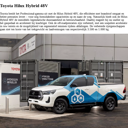
Toyota Hilux Hybrid 48V
Toyota breidt het Professional-gamma uit met de Hilux Hybrid 48V, die efficiënter met brandstof omgaat en
betere prestaties levert – voor nóg formidabelere capaciteiten op en naast de weg. Natuurlijk biedt ook de Hilux
Hybrid 48V de inmiddels legendarische duurzaamheid en betrouwbaarheid. Daarbij reageert hij nu sneller op
het gaspedaal en accelereert hij krachtiger. Ook de off-roadprestaties zijn verbeterd, met een soepelere acceleratie
in ruw terrein en de mogelijkheid van regeneratief remmen tijdens afdalingen. De verbeterde rijeigenschappen
gaan niet ten koste van het trekgewicht en laadvermogen van respectievelijk 3.500 en 1.000 kg.