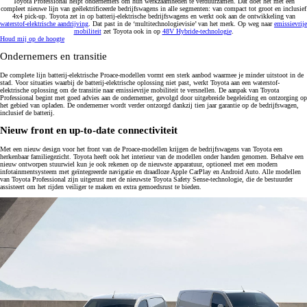
Toyota Professional helpt ondernemers om hun werkzaamheden te verduurzamen. Dat doet het met een
compleet nieuwe lijn van geëlektrificeerde bedrijfswagens in alle segmenten: van compact tot groot en inclusief
4x4 pick-up. Toyota zet in op batterij-elektrische bedrijfswagens en werkt ook aan de ontwikkeling van
waterstof-elektrische aandrijving
. Dat past in de ‘multitechnologievisie’ van het merk. Op weg naar
emissievrije
mobiliteit
zet Toyota ook in op
48V Hybride-technologie
.
Houd mij op de hoogte
Ondernemers en transitie
De complete lijn batterij-elektrische Proace-modellen vormt een sterk aanbod waarmee je minder uitstoot in de
stad. Voor situaties waarbij de batterij-elektrische oplossing niet past, werkt Toyota aan een waterstof-
elektrische oplossing om de transitie naar emissievrije mobiliteit te versnellen. De aanpak van Toyota
Professional begint met goed advies aan de ondernemer, gevolgd door uitgebreide begeleiding en ontzorging op
het gebied van opladen. De ondernemer wordt verder ontzorgd dankzij tien jaar garantie op de bedrijfswagen,
inclusief de batterij.
Nieuw front en up-to-date connectiviteit
Met een nieuw design voor het front van de Proace-modellen krijgen de bedrijfswagens van Toyota een
herkenbaar familiegezicht. Toyota heeft ook het interieur van de modellen onder handen genomen. Behalve een
nieuw ontworpen stuurwiel kun je ook rekenen op de nieuwste apparatuur, optioneel met een modern
infotainmentsysteem met geïntegreerde navigatie en draadloze Apple CarPlay en Android Auto. Alle modellen
van Toyota Professional zijn uitgerust met de nieuwste Toyota Safety Sense-technologie, die de bestuurder
assisteert om het rijden veiliger te maken en extra gemoedsrust te bieden.