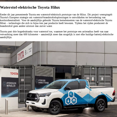
Waterstof-elektrische Toyota Hilux
Eerder dit jaar presenteerde Toyota een waterstof-elektrisch prototype van de Hilux. Dit project weerspiegelt
Toyota’s Europese strategie om waterstof-brandstofceloplossingen te ontwikkelen ter bevordering van
koolstofneutraliteit. Voor de aandrijflijn gebruikt Toyota kernelementen van de waterstof-elektrische Toyota
Mirai – technologie die zich in bijna tien jaar productie heeft bewezen. Tijdens het rijden produceert de
brandstofcel geen andere uitstoot dan zuiver water.
Toyota past drie hogedruktanks voor waterstof toe, waarmee het prototype een actieradius heeft van naar
verwachting meer dan 600 kilometer – aanzienlijk meer dan mogelijk is met elke huidige batterij-elektrische
aandrijflijn.