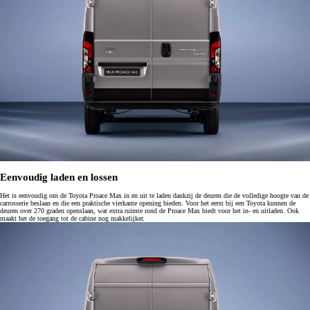
Eenvoudig laden en lossen
Het is eenvoudig om de Toyota Proace Max in en uit te laden dankzij de deuren die de volledige hoogte van de
carrosserie beslaan en die een praktische vierkante opening bieden. Voor het eerst bij een Toyota kunnen de
deuren over 270 graden openslaan, wat extra ruimte rond de Proace Max biedt voor het in- en uitladen. Ook
maakt het de toegang tot de cabine nog makkelijker.