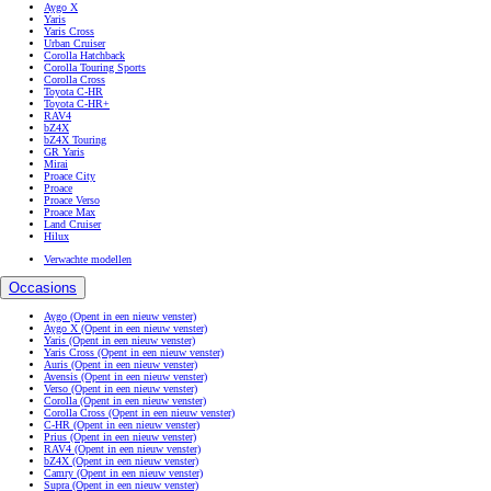
Aygo X
Yaris
Yaris Cross
Urban Cruiser
Corolla Hatchback
Corolla Touring Sports
Corolla Cross
Toyota C-HR
Toyota C-HR+
RAV4
bZ4X
bZ4X Touring
GR Yaris
Mirai
Proace City
Proace
Proace Verso
Proace Max
Land Cruiser
Hilux
Verwachte modellen
Occasions
Aygo
(Opent in een nieuw venster)
Aygo X
(Opent in een nieuw venster)
Yaris
(Opent in een nieuw venster)
Yaris Cross
(Opent in een nieuw venster)
Auris
(Opent in een nieuw venster)
Avensis
(Opent in een nieuw venster)
Verso
(Opent in een nieuw venster)
Corolla
(Opent in een nieuw venster)
Corolla Cross
(Opent in een nieuw venster)
C-HR
(Opent in een nieuw venster)
Prius
(Opent in een nieuw venster)
RAV4
(Opent in een nieuw venster)
bZ4X
(Opent in een nieuw venster)
Camry
(Opent in een nieuw venster)
Supra
(Opent in een nieuw venster)