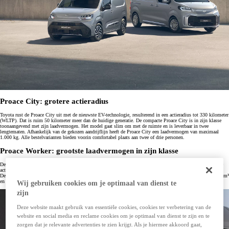
Proace City: grotere actieradius
Toyota rust de Proace City uit met de nieuwste EV-technologie, resulterend in een actieradius tot 330 kilometer
(WLTP). Dat is ruim 50 kilometer meer dan de huidige generatie. De compacte Proace City is in zijn klasse
toonaangevend met zijn laadvermogen. Het model gaat slim om met de ruimte en is leverbaar in twee
lengtematen. Afhankelijk van de gekozen aandrijflijn heeft de Proace City een laadvermogen van maximaal
1.000 kg. Alle bestelvarianten bieden voorin comfortabel plaats aan twee of drie personen.
Proace Worker: grootste laadvermogen in zijn klasse
De grotere Toyota Proace heeft niet alleen een nieuw uiterlijk, maar ook een nieuwe naam: Proace Worker. De
actieradius van de nieuwe Toyota Proace Worker is met 20 kilometer toegenomen tot 350 kilometer (WLTP).
De Proace Worker heeft een laadcapaciteit die bij zijn prestaties past: dit model biedt een laadvolume tot 6,6 m³
en het grootste laadvermogen in zijn klasse.
Wij gebruiken cookies om je optimaal van dienst te
zijn
Deze website maakt gebruik van essentiële cookies, cookies ter verbetering van de
website en social media en reclame cookies om je optimaal van dienst te zijn en te
zorgen dat je relevante advertenties te zien krijgt. Als je hiermee akkoord gaat,