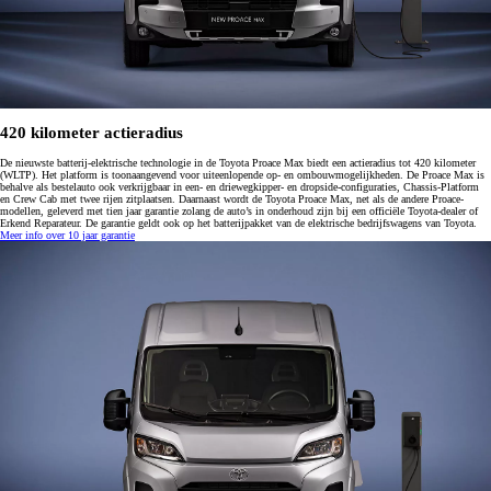
420 kilometer actieradius
De nieuwste batterij-elektrische technologie in de Toyota Proace Max biedt een actieradius tot 420 kilometer
(WLTP). Het platform is toonaangevend voor uiteenlopende op- en ombouwmogelijkheden. De Proace Max is
behalve als bestelauto ook verkrijgbaar in een- en driewegkipper- en dropside-configuraties, Chassis-Platform
en Crew Cab met twee rijen zitplaatsen. Daarnaast wordt de Toyota Proace Max, net als de andere Proace-
modellen, geleverd met tien jaar garantie zolang de auto’s in onderhoud zijn bij een officiële Toyota-dealer of
Erkend Reparateur. De garantie geldt ook op het batterijpakket van de elektrische bedrijfswagens van Toyota.
Meer info over 10 jaar garantie