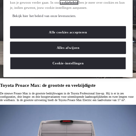
kun je gewoon verder gaan. In ons
cookiebeleid
lees je meer over cookies en kun
je, indien gewenst, jouw cookie-instellingen aanpassen.
Bekijk hier het beleid van onze leveranciers.
Alle cookies accepteren
Alles afwijzen
Cookie-instellingen
Toyota Proace Max: de grootste en veelzijdigste
De nieuwe Proace Max is de grootste bedrijfswagen in de Toyota Professional line-up. Hij is er in zes
configuraties, drie lengte- en drie hoogtevarianten voor uiteenlopende laadmogelijkheden en twee lengtes voor
de wielbasis. In de grootste uitvoering biedt de Toyota Proace Max Electric een laadvolume van 17 m³.