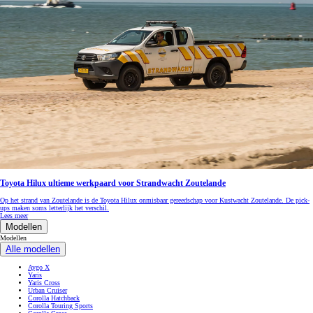
Toyota Hilux ultieme werkpaard voor Strandwacht Zoutelande
Op het strand van Zoutelande is de Toyota Hilux onmisbaar gereedschap voor Kustwacht Zoutelande. De pick-
ups maken soms letterlijk het verschil.
Lees meer
Modellen
Modellen
Alle modellen
Aygo X
Yaris
Yaris Cross
Urban Cruiser
Corolla Hatchback
Corolla Touring Sports