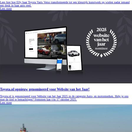
Lees hier hoe Elly haar Toyota Yaris Verso transformeerde tot een kleurrijk kunstwerk op wielen nadat iemand
een deuk in haar auto reed.
Lees meer
Toyota.nl opnieuw genomineerd voor Website van het Jaar!
Toyota.nl is genomineerd voor Website van het Jaar 2025 in de categorie Auto- en motormerken. Help je ons
mee de titel te bemachtigen? Stemmen kan t/m 17 oktober 2025.
Lees meer