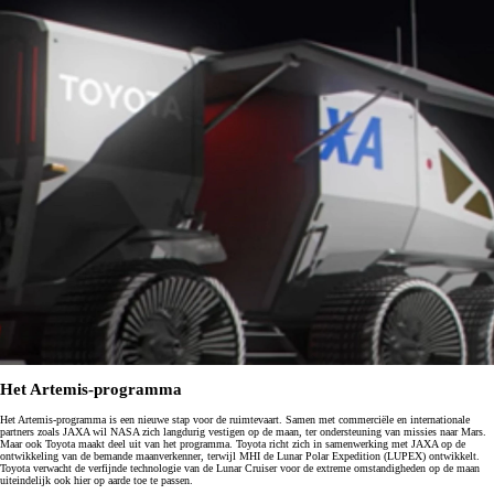
Het Artemis-programma
Het Artemis-programma is een nieuwe stap voor de ruimtevaart. Samen met commerciële en internationale
partners zoals JAXA wil NASA zich langdurig vestigen op de maan, ter ondersteuning van missies naar Mars.
Maar ook Toyota maakt deel uit van het programma. Toyota richt zich in samenwerking met JAXA op de
ontwikkeling van de bemande maanverkenner, terwijl MHI de Lunar Polar Expedition (LUPEX) ontwikkelt.
Toyota verwacht de verfijnde technologie van de Lunar Cruiser voor de extreme omstandigheden op de maan
uiteindelijk ook hier op aarde toe te passen.