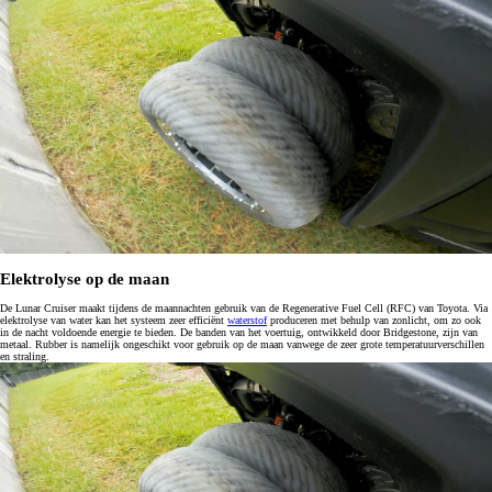
Elektrolyse op de maan
De Lunar Cruiser maakt tijdens de maannachten gebruik van de Regenerative Fuel Cell (RFC) van Toyota. Via
elektrolyse van water kan het systeem zeer efficiënt
waterstof
produceren met behulp van zonlicht, om zo ook
in de nacht voldoende energie te bieden. De banden van het voertuig, ontwikkeld door Bridgestone, zijn van
metaal. Rubber is namelijk ongeschikt voor gebruik op de maan vanwege de zeer grote temperatuurverschillen
en straling.