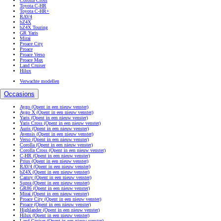
Corolla Cross
Toyota C-HR
Toyota C-HR+
RAV4
bZ4X
bZ4X Touring
GR Yaris
Mirai
Proace City
Proace
Proace Verso
Proace Max
Land Cruiser
Hilux
Verwachte modellen
Occasions
Aygo
(Opent in een nieuw venster)
Aygo X
(Opent in een nieuw venster)
Yaris
(Opent in een nieuw venster)
Yaris Cross
(Opent in een nieuw venster)
Auris
(Opent in een nieuw venster)
Avensis
(Opent in een nieuw venster)
Verso
(Opent in een nieuw venster)
Corolla
(Opent in een nieuw venster)
Corolla Cross
(Opent in een nieuw venster)
C-HR
(Opent in een nieuw venster)
Prius
(Opent in een nieuw venster)
RAV4
(Opent in een nieuw venster)
bZ4X
(Opent in een nieuw venster)
Camry
(Opent in een nieuw venster)
Supra
(Opent in een nieuw venster)
GR86
(Opent in een nieuw venster)
Mirai
(Opent in een nieuw venster)
Proace City
(Opent in een nieuw venster)
Proace
(Opent in een nieuw venster)
Highlander
(Opent in een nieuw venster)
Hilux
(Opent in een nieuw venster)
Land Cruiser
(Opent in een nieuw venster)