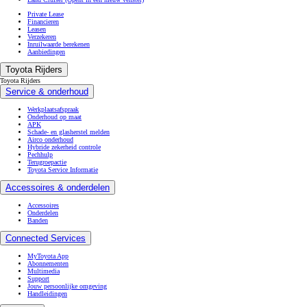
Private Lease
Financieren
Leasen
Verzekeren
Inruilwaarde berekenen
Aanbiedingen
Toyota Rijders
Toyota Rijders
Service & onderhoud
Werkplaatsafspraak
Onderhoud op maat
APK
Schade- en glasherstel melden
Airco onderhoud
Hybride zekerheid controle
Pechhulp
Terugroepactie
Toyota Service Informatie
Accessoires & onderdelen
Accessoires
Onderdelen
Banden
Connected Services
MyToyota App
Abonnementen
Multimedia
Support
Jouw persoonlijke omgeving
Handleidingen