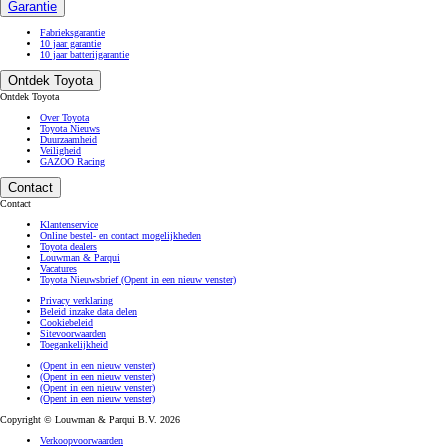
Garantie
Fabrieksgarantie
10 jaar garantie
10 jaar batterijgarantie
Ontdek Toyota
Ontdek Toyota
Over Toyota
Toyota Nieuws
Duurzaamheid
Veiligheid
GAZOO Racing
Contact
Contact
Klantenservice
Online bestel- en contact mogelijkheden
Toyota dealers
Louwman & Parqui
Vacatures
Toyota Nieuwsbrief
(Opent in een nieuw venster)
Privacy verklaring
Beleid inzake data delen
Cookiebeleid
Sitevoorwaarden
Toegankelijkheid
(Opent in een nieuw venster)
(Opent in een nieuw venster)
(Opent in een nieuw venster)
(Opent in een nieuw venster)
Copyright © Louwman & Parqui B.V. 2026
Verkoopvoorwaarden