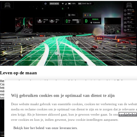
Leven op de maan
Het is spannend om op de maan te rijden en de omstandigheden van de missie zijn veeleisend. De Lunar
Cruiser moet niet alleen maar een betrouwbaar voertuig zijn, maar ook een comfortabele leefruimte bieden. De
bemanning zal ongeveer een maand lang in het voertuig doorbrengen. Dat zorgt voor uitdagingen. Het kan
mentaal zwaar zijn om efficiënt en gemotiveerd aan het werk te blijven. Daarnaast is het moeilijk om de juiste
route te bepalen op het oppervlak van de maan. Daarom zijn de meeste technologieën aan boord gericht op de
Wij gebruiken cookies om je optimaal van dienst te zijn
beste gebruikservaring, rijprestaties en geautomatiseerd terreinrijden.
Deze website maakt gebruik van essentiële cookies, cookies ter verbetering van de websit
media en reclame cookies om je optimaal van dienst te zijn en te zorgen dat je relevante a
zien krijgt. Als je hiermee akkoord gaat, kun je gewoon verder gaan. In ons
cookiebeleid
over cookies en kun je, indien gewenst, jouw cookie-instellingen aanpassen.
Bekijk hier het beleid van onze leveranciers.