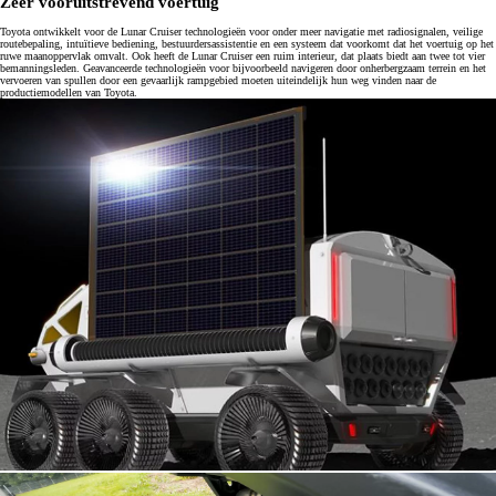
Zeer vooruitstrevend voertuig
Toyota ontwikkelt voor de Lunar Cruiser technologieën voor onder meer navigatie met radiosignalen, veilige
routebepaling, intuïtieve bediening, bestuurdersassistentie en een systeem dat voorkomt dat het voertuig op het
ruwe maanoppervlak omvalt. Ook heeft de Lunar Cruiser een ruim interieur, dat plaats biedt aan twee tot vier
bemanningsleden. Geavanceerde technologieën voor bijvoorbeeld navigeren door onherbergzaam terrein en het
vervoeren van spullen door een gevaarlijk rampgebied moeten uiteindelijk hun weg vinden naar de
productiemodellen van Toyota.