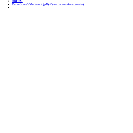
OBFCM
Verbruik en CO2-uitstoot (pdf)
(Opent in een nieuw venster)