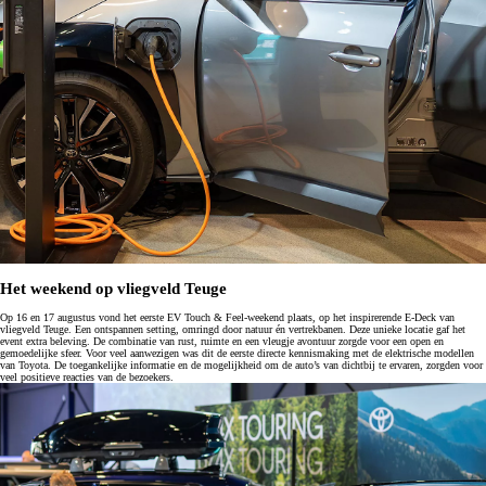
Het weekend op vliegveld Teuge
Op 16 en 17 augustus vond het eerste EV Touch & Feel-weekend plaats, op het inspirerende E-Deck van
vliegveld Teuge. Een ontspannen setting, omringd door natuur én vertrekbanen. Deze unieke locatie gaf het
event extra beleving. De combinatie van rust, ruimte en een vleugje avontuur zorgde voor een open en
gemoedelijke sfeer. Voor veel aanwezigen was dit de eerste directe kennismaking met de elektrische modellen
van Toyota. De toegankelijke informatie en de mogelijkheid om de auto’s van dichtbij te ervaren, zorgden voor
veel positieve reacties van de bezoekers.