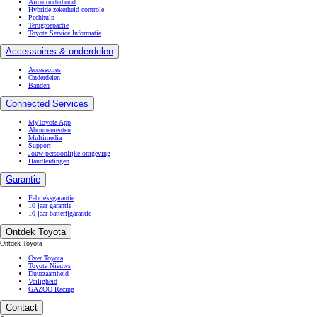
Airco onderhoud
Hybride zekerheid controle
Pechhulp
Terugroepactie
Toyota Service Informatie
Accessoires & onderdelen
Accessoires
Onderdelen
Banden
Connected Services
MyToyota App
Abonnementen
Multimedia
Support
Jouw persoonlijke omgeving
Handleidingen
Garantie
Fabrieksgarantie
10 jaar garantie
10 jaar batterijgarantie
Ontdek Toyota
Ontdek Toyota
Over Toyota
Toyota Nieuws
Duurzaamheid
Veiligheid
GAZOO Racing
Contact