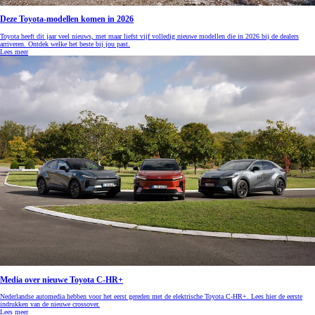
Deze Toyota-modellen komen in 2026
Toyota heeft dit jaar veel nieuws, met maar liefst vijf volledig nieuwe modellen die in 2026 bij de dealers
arriveren. Ontdek welke het beste bij jou past.
Lees meer
Media over nieuwe Toyota C-HR+
Nederlandse automedia hebben voor het eerst gereden met de elektrische Toyota C-HR+. Lees hier de eerste
indrukken van de nieuwe crossover.
Lees meer