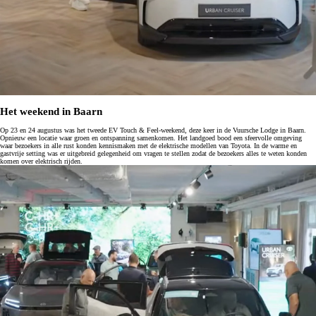
Het weekend in Baarn
Op 23 en 24 augustus was het tweede EV Touch & Feel-weekend, deze keer in de Vuursche Lodge in Baarn.
Opnieuw een locatie waar groen en ontspanning samenkomen. Het landgoed bood een sfeervolle omgeving
waar bezoekers in alle rust konden kennismaken met de elektrische modellen van Toyota. In de warme en
gastvrije setting was er uitgebreid gelegenheid om vragen te stellen zodat de bezoekers alles te weten konden
komen over elektrisch rijden.