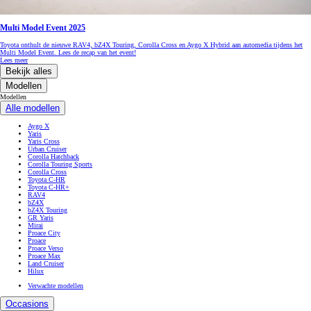
Multi Model Event 2025
Toyota onthult de nieuwe RAV4, bZ4X Touring, Corolla Cross en Aygo X Hybrid aan automedia tijdens het
Multi Model Event. Lees de recap van het event!
Lees meer
Bekijk alles
Modellen
Modellen
Alle modellen
Aygo X
Yaris
Yaris Cross
Urban Cruiser
Corolla Hatchback
Corolla Touring Sports
Corolla Cross
Toyota C-HR
Toyota C-HR+
RAV4
bZ4X
bZ4X Touring
GR Yaris
Mirai
Proace City
Proace
Proace Verso
Proace Max
Land Cruiser
Hilux
Verwachte modellen
Occasions