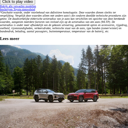
Click to play video
Bekijk alle verwachte modellen
Inschrijven Toyota nieuwsbrief
*Geschatte waarde, onder voorbehoud van definitieve homologatie. Deze waarden dienen slechts ter
vergelijking. Vergelijk deze waarden alleen met andere auto's die conform dezelfde technische procedures zijn
getest. De daadwerkelijke elektrische actieradius van je auto kan verschillen ten opzichte van deze berekende
waarden, aangezien meerdere factoren van invloed zijn op de actieradius van een auto (WLTP). De
actieradius is onder meer afhankelijk van de gekozen uitvoering, gemonteerde opties en accessoires, rijgedrag,
snelheid, rijomstandigheden, verkeersdrukte, technische staat van de auto, type banden (zomer/winter) en
bandendruk, belading, aantal passagiers, buitentemperatuur, temperatuur van de batterij, etc.
Lees meer