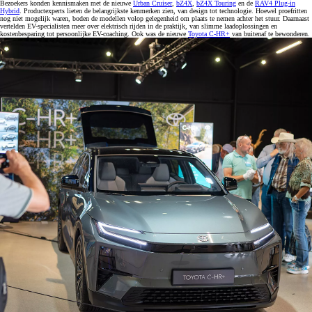
Bezoekers konden kennismaken met de nieuwe
Urban Cruiser
,
bZ4X
,
bZ4X Touring
en de
RAV4 Plug‑in
Hybrid
. Productexperts lieten de belangrijkste kenmerken zien, van design tot technologie. Hoewel proefritten
nog niet mogelijk waren, boden de modellen volop gelegenheid om plaats te nemen achter het stuur. Daarnaast
vertelden EV-specialisten meer over elektrisch rijden in de praktijk, van slimme laadoplossingen en
kostenbesparing tot persoonlijke EV-coaching. Ook was de nieuwe
Toyota C-HR+
van buitenaf te bewonderen.