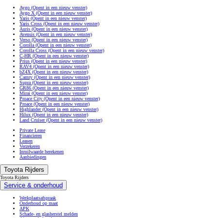
Aygo
(Opent in een nieuw venster)
Aygo X
(Opent in een nieuw venster)
Yaris
(Opent in een nieuw venster)
Yaris Cross
(Opent in een nieuw venster)
Auris
(Opent in een nieuw venster)
Avensis
(Opent in een nieuw venster)
Verso
(Opent in een nieuw venster)
Corolla
(Opent in een nieuw venster)
Corolla Cross
(Opent in een nieuw venster)
C-HR
(Opent in een nieuw venster)
Prius
(Opent in een nieuw venster)
RAV4
(Opent in een nieuw venster)
bZ4X
(Opent in een nieuw venster)
Camry
(Opent in een nieuw venster)
Supra
(Opent in een nieuw venster)
GR86
(Opent in een nieuw venster)
Mirai
(Opent in een nieuw venster)
Proace City
(Opent in een nieuw venster)
Proace
(Opent in een nieuw venster)
Highlander
(Opent in een nieuw venster)
Hilux
(Opent in een nieuw venster)
Land Cruiser
(Opent in een nieuw venster)
Private Lease
Financieren
Leasen
Verzekeren
Inruilwaarde berekenen
Aanbiedingen
Toyota Rijders
Toyota Rijders
Service & onderhoud
Werkplaatsafspraak
Onderhoud op maat
APK
Schade- en glasherstel melden