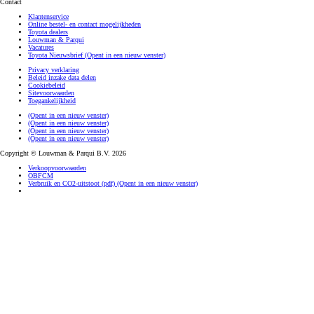
Contact
Klantenservice
Online bestel- en contact mogelijkheden
Toyota dealers
Louwman & Parqui
Vacatures
Toyota Nieuwsbrief
(Opent in een nieuw venster)
Privacy verklaring
Beleid inzake data delen
Cookiebeleid
Sitevoorwaarden
Toegankelijkheid
(Opent in een nieuw venster)
(Opent in een nieuw venster)
(Opent in een nieuw venster)
(Opent in een nieuw venster)
Copyright © Louwman & Parqui B.V. 2026
Verkoopvoorwaarden
OBFCM
Verbruik en CO2-uitstoot (pdf)
(Opent in een nieuw venster)