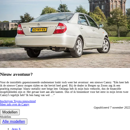
Nieuw avontuur?
Voor de inmiddels gepensioneerde ondernemer lonkt toch weer het avontuur: een nieuwe Camry. “Eén keer heb
ik de nieuwe Camry mogen rijden en dat beviel heel goed. Bij de dealer in Bergen op Zoom zag ik een
prachtig exemplaar: blauw metallic met beige leer. Onlangs heb ik mijn huis verkocht, dus de financiële
mogelijkheden zijn er. Het gevaar loert aan alle kanten. Dus of ik binnenkort voor het eerst in mijn leven twee
Camry’s tegelijk heb? Ik ben bang van wel …”
Inschrijven Toyota nieuwsbrief
Meer info over de Camry
Gepubliceerd 7 november 2022
Modellen
Modellen
Alle modellen
Aygo X