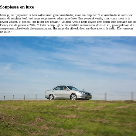
Souplesse en luxe
Maar ja, de fijnproever in hem wilde meer: geen viercilinder, maar een zespitter. “De viercilinder is soms wat
rauw, de zespitter heeft veel meer souplesse en ademt pure luxe. Een gevoelskwestie, maar soms moet je je
gevoel volgen. Ik ben blij dat ik dat heb gedaan.” Volgens Arnold heeft Toyota geen betere auto gemaakt dan de
Camry van de generatie 2004. “Onder de kap ligt de fluisterstille en beresterke drieliter V6, gekoppeld aan die
ontspannen schakelende viertrapsautomaat. Het enige dat afbreuk doet aan deze auto is de radio. Die verstoort
de stilte."