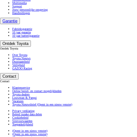
Multimedia
Support
Jouw persoonlijke omgeving
Handleidingen
Garantie
Fabrieksgarantie
10 jaar garantie
10 jaar batterijgarantie
Ontdek Toyota
Ontdek Toyota
Over Toyota
Toyota Nieuws
Duurzaamheid
Veiligheid
GAZOO Racing
Contact
Contact
Klantenservice
Online bestel- en contact mogelijkheden
Toyota dealers
Louwman & Parqui
Vacatures
Toyota Nieuwsbrief
(Opent in een nieuw venster)
Privacy verklaring
Beleid inzake data delen
Cookiebeleid
Sitevoorwaarden
Toegankelijkheid
(Opent in een nieuw venster)
(Opent in een nieuw venster)