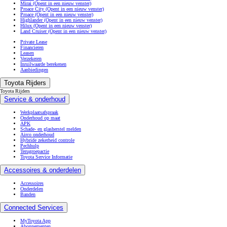
Mirai
(Opent in een nieuw venster)
Proace City
(Opent in een nieuw venster)
Proace
(Opent in een nieuw venster)
Highlander
(Opent in een nieuw venster)
Hilux
(Opent in een nieuw venster)
Land Cruiser
(Opent in een nieuw venster)
Private Lease
Financieren
Leasen
Verzekeren
Inruilwaarde berekenen
Aanbiedingen
Toyota Rijders
Toyota Rijders
Service & onderhoud
Werkplaatsafspraak
Onderhoud op maat
APK
Schade- en glasherstel melden
Airco onderhoud
Hybride zekerheid controle
Pechhulp
Terugroepactie
Toyota Service Informatie
Accessoires & onderdelen
Accessoires
Onderdelen
Banden
Connected Services
MyToyota App
Abonnementen