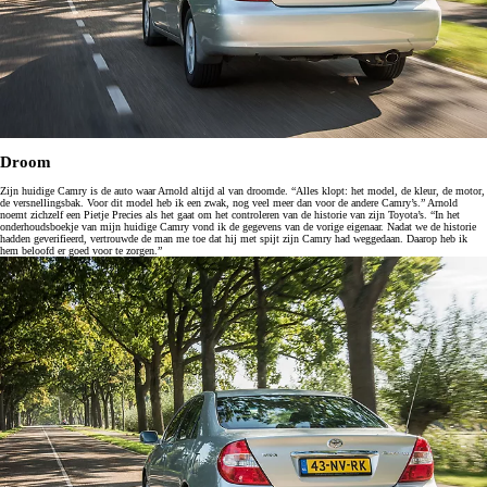
Droom
Zijn huidige Camry is de auto waar Arnold altijd al van droomde. “Alles klopt: het model, de kleur, de motor,
de versnellingsbak. Voor dit model heb ik een zwak, nog veel meer dan voor de andere Camry’s.” Arnold
noemt zichzelf een Pietje Precies als het gaat om het controleren van de historie van zijn Toyota’s. “In het
onderhoudsboekje van mijn huidige Camry vond ik de gegevens van de vorige eigenaar. Nadat we de historie
hadden geverifieerd, vertrouwde de man me toe dat hij met spijt zijn Camry had weggedaan. Daarop heb ik
hem beloofd er goed voor te zorgen.”