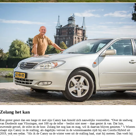
Zolang het kan
Een groter genot dan een lange rit met zijn Camry kan Arnold zich nauwelijks voorstellen. “Over de snelweg
van Dordrecht naar Vlissingen, met 100 op de teller – beslist niet meer – daar geniet ik van. Dat luie,
zwevende gevoel, de stilte en de luxe. Zolang het nog kan en mag, wil ik daarvan blijven genieten.” ’s Winters
slaapt zijn Camry in de stalling; als dagelijks vervoer in de wintermaanden rijdt hij een Corolla Hybrid uit
2019, ook een sedan. “Als ik de Camry na de winter weer uit de stalling haal, start hij meteen. Dan voelt hij