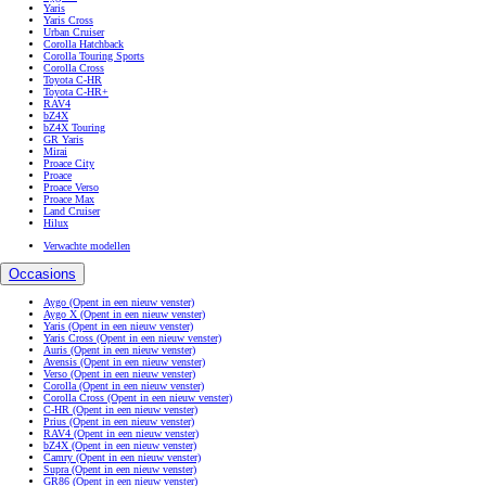
Yaris
Yaris Cross
Urban Cruiser
Corolla Hatchback
Corolla Touring Sports
Corolla Cross
Toyota C-HR
Toyota C-HR+
RAV4
bZ4X
bZ4X Touring
GR Yaris
Mirai
Proace City
Proace
Proace Verso
Proace Max
Land Cruiser
Hilux
Verwachte modellen
Occasions
Aygo
(Opent in een nieuw venster)
Aygo X
(Opent in een nieuw venster)
Yaris
(Opent in een nieuw venster)
Yaris Cross
(Opent in een nieuw venster)
Auris
(Opent in een nieuw venster)
Avensis
(Opent in een nieuw venster)
Verso
(Opent in een nieuw venster)
Corolla
(Opent in een nieuw venster)
Corolla Cross
(Opent in een nieuw venster)
C-HR
(Opent in een nieuw venster)
Prius
(Opent in een nieuw venster)
RAV4
(Opent in een nieuw venster)
bZ4X
(Opent in een nieuw venster)
Camry
(Opent in een nieuw venster)
Supra
(Opent in een nieuw venster)
GR86
(Opent in een nieuw venster)