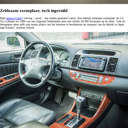
Zeldzaam exemplaar, toch ingeruild
Deze
nieuwe Camry
verving – jawel – een oudere generatie Camry. Een redelijk zeldzaam exemplaar: de 2.0
GLi Liftback uit 1986 was een origineel Nederlandse auto met slechts 50.000 kilometer op de teller. “Aan de
deurgrepen zaten zelfs nog restjes plastic om het interieur te beschermen op transport van de fabriek in Japan
naar Europa”, mijmert Arnold.