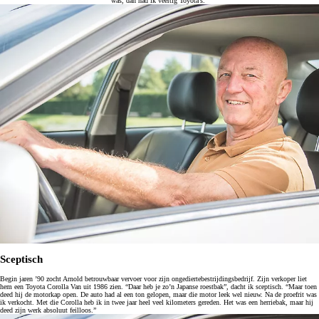
was, dan had ik veertig Toyota’s.”
Sceptisch
Begin jaren ’90 zocht Arnold betrouwbaar vervoer voor zijn ongediertebestrijdingsbedrijf. Zijn verkoper liet
hem een Toyota Corolla Van uit 1986 zien. “Daar heb je zo’n Japanse roestbak”, dacht ik sceptisch. “Maar toen
deed hij de motorkap open. De auto had al een ton gelopen, maar die motor leek wel nieuw. Na de proefrit was
ik verkocht. Met die Corolla heb ik in twee jaar heel veel kilometers gereden. Het was een herriebak, maar hij
deed zijn werk absoluut feilloos.”