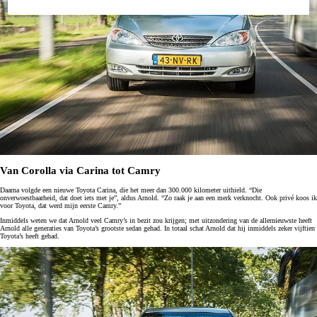
Van Corolla via Carina tot Camry
Daarna volgde een nieuwe Toyota Carina, die het meer dan 300.000 kilometer uithield. “Die
onverwoestbaarheid, dat doet iets met je”, aldus Arnold. “Zo raak je aan een merk verknocht. Ook privé koos ik
voor Toyota, dat werd mijn eerste Camry.”
Inmiddels weten we dat Arnold veel Camry’s in bezit zou krijgen; met uitzondering van de allernieuwste heeft
Arnold alle generaties van Toyota’s grootste sedan gehad. In totaal schat Arnold dat hij inmiddels zeker vijftien
Toyota’s heeft gehad.