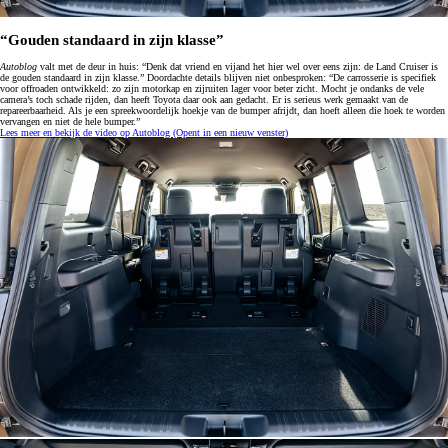
“Gouden standaard in zijn klasse”
Autoblog
valt met de deur in huis: “Denk dat vriend en vijand het hier wel over eens zijn: de Land Cruiser is
de gouden standaard in zijn klasse.” Doordachte details blijven niet onbesproken: “De carrosserie is specifiek
voor offroaden ontwikkeld: zo zijn motorkap en zijruiten lager voor beter zicht. Mocht je ondanks de vele
camera’s toch schade rijden, dan heeft Toyota daar ook aan gedacht. Er is serieus werk gemaakt van de
repareerbaarheid. Als je een spreekwoordelijk hoekje van de bumper afrijdt, dan hoeft alleen die hoek te worden
vervangen en niet de hele bumper.”
Lees meer en bekijk de video op Autoblog
(Opent in een nieuw venster)