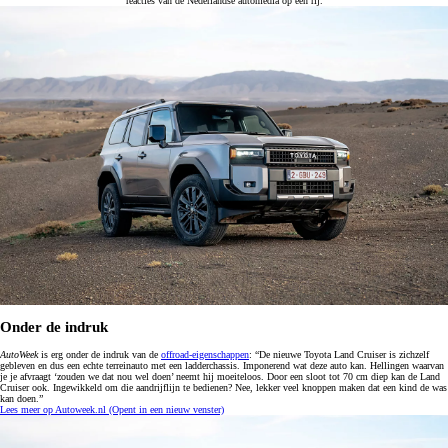
reacties van de Nederlandse automedia op een rij.
Onder de indruk
AutoWeek
is erg onder de indruk van de
offroad-eigenschappen
: “De nieuwe Toyota Land Cruiser is zichzelf
gebleven en dus een echte terreinauto met een ladderchassis. Imponerend wat deze auto kan. Hellingen waarvan
je je afvraagt ‘zouden we dat nou wel doen’ neemt hij moeiteloos. Door een sloot tot 70 cm diep kan de Land
Cruiser ook. Ingewikkeld om die aandrijflijn te bedienen? Nee, lekker veel knoppen maken dat een kind de was
kan doen.”
Lees meer op Autoweek.nl
(Opent in een nieuw venster)