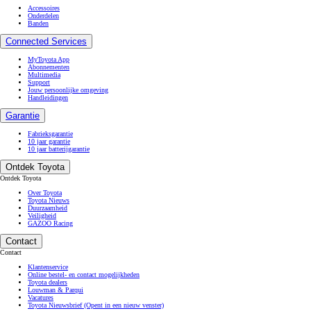
Accessoires
Onderdelen
Banden
Connected Services
MyToyota App
Abonnementen
Multimedia
Support
Jouw persoonlijke omgeving
Handleidingen
Garantie
Fabrieksgarantie
10 jaar garantie
10 jaar batterijgarantie
Ontdek Toyota
Ontdek Toyota
Over Toyota
Toyota Nieuws
Duurzaamheid
Veiligheid
GAZOO Racing
Contact
Contact
Klantenservice
Online bestel- en contact mogelijkheden
Toyota dealers
Louwman & Parqui
Vacatures
Toyota Nieuwsbrief
(Opent in een nieuw venster)