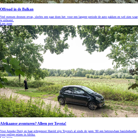
Offroad in de Balkan
Veel mensen dromen ervan, slechts een paar doen het: voor een langere periode de auto pakken en wel zien waar
je uitkomt.
Lees meer
Afrikaanse avonturen? Alleen per Toyota!
Voor Anneke Dutij en haar echtgenoot Harold zijn Toyota’s al sinds de jaren ‘80 een betrouwbare basisbehoefte
voor veilige reizen in Afrika.
Lees meer