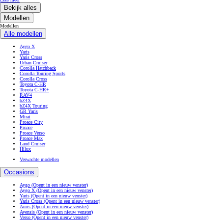
Bekijk alles
Modellen
Modellen
Alle modellen
Aygo X
Yaris
Yaris Cross
Urban Cruiser
Corolla Hatchback
Corolla Touring Sports
Corolla Cross
Toyota C-HR
Toyota C-HR+
RAV4
bZ4X
bZ4X Touring
GR Yaris
Mirai
Proace City
Proace
Proace Verso
Proace Max
Land Cruiser
Hilux
Verwachte modellen
Occasions
Aygo
(Opent in een nieuw venster)
Aygo X
(Opent in een nieuw venster)
Yaris
(Opent in een nieuw venster)
Yaris Cross
(Opent in een nieuw venster)
Auris
(Opent in een nieuw venster)
Avensis
(Opent in een nieuw venster)
Verso
(Opent in een nieuw venster)