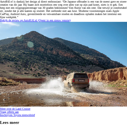
AutoRAI.nl
is dankzij het design al direct enthousiast: “De Japanse offroader is een van de meest gave en stoere
creaties van dit jaar. Hij baant zich moeiteloos een weg over alles wat op zijn pad komt, niets is te gek. Een
berg met een stijgingspercentage van 30 graden beklimmen? Een fluitje van een cent. Dat terwijl je comfortabel
zit, zonder dat je alle kanten op stuitert. Het ontbreekt niet aan luxe. Moderne voorzieningen zoals Apple
CarPlay, Android Auto, geventileerde en verwarmbare stoelen en draadloos opladen maken het interieur een
fijne werkplek.”
Bekijk de review op AutoRAI.nl
(Opent in een nieuw venster)
Meer over de Land Cruiser
Vraag offerte aan
Inschrijven Toyota nieuwsbrief
Lees meer