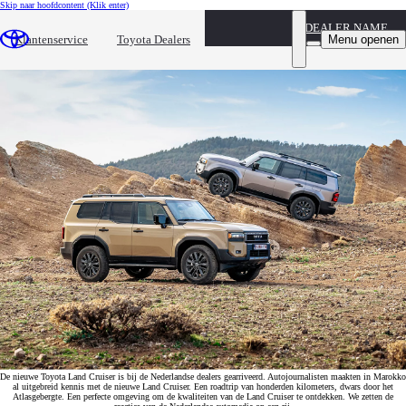
Skip naar hoofdcontent
(Klik enter)
DEALER NAME
Eerste reviews van de nieuwe Toyota Land Cruiser
Menu openen
Klantenservice
Toyota Dealers
Nederlandse autopers maakt kennis – op indrukwekkende wijze
De nieuwe Toyota Land Cruiser is bij de Nederlandse dealers gearriveerd. Autojournalisten maakten in Marokko
al uitgebreid kennis met de nieuwe Land Cruiser. Een roadtrip van honderden kilometers, dwars door het
Atlasgebergte. Een perfecte omgeving om de kwaliteiten van de Land Cruiser te ontdekken. We zetten de