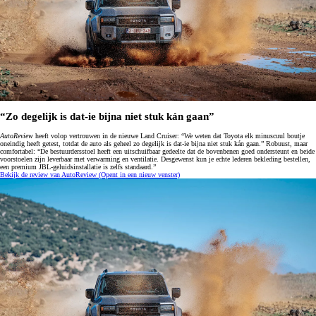
“Zo degelijk is dat-ie bijna niet stuk kán gaan”
AutoReview
heeft volop vertrouwen in de nieuwe Land Cruiser: “We weten dat Toyota elk minuscuul boutje
oneindig heeft getest, totdat de auto als geheel zo degelijk is dat-ie bijna niet stuk kán gaan.” Robuust, maar
comfortabel: “De bestuurdersstoel heeft een uitschuifbaar gedeelte dat de bovenbenen goed ondersteunt en beide
voorstoelen zijn leverbaar met verwarming en ventilatie. Desgewenst kun je echte lederen bekleding bestellen,
een premium JBL-geluidsinstallatie is zelfs standaard.”
Bekijk de review van AutoReview
(Opent in een nieuw venster)