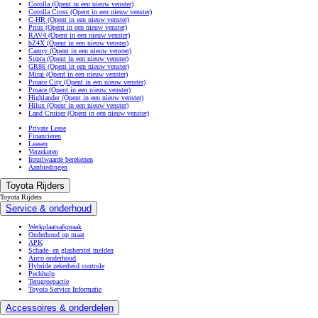
Corolla
(Opent in een nieuw venster)
Corolla Cross
(Opent in een nieuw venster)
C-HR
(Opent in een nieuw venster)
Prius
(Opent in een nieuw venster)
RAV4
(Opent in een nieuw venster)
bZ4X
(Opent in een nieuw venster)
Camry
(Opent in een nieuw venster)
Supra
(Opent in een nieuw venster)
GR86
(Opent in een nieuw venster)
Mirai
(Opent in een nieuw venster)
Proace City
(Opent in een nieuw venster)
Proace
(Opent in een nieuw venster)
Highlander
(Opent in een nieuw venster)
Hilux
(Opent in een nieuw venster)
Land Cruiser
(Opent in een nieuw venster)
Private Lease
Financieren
Leasen
Verzekeren
Inruilwaarde berekenen
Aanbiedingen
Toyota Rijders
Toyota Rijders
Service & onderhoud
Werkplaatsafspraak
Onderhoud op maat
APK
Schade- en glasherstel melden
Airco onderhoud
Hybride zekerheid controle
Pechhulp
Terugroepactie
Toyota Service Informatie
Accessoires & onderdelen