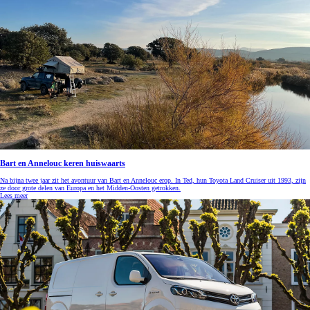
Bart en Annelouc keren huiswaarts
Na bijna twee jaar zit het avontuur van Bart en Annelouc erop. In Ted, hun Toyota Land Cruiser uit 1993, zijn
ze door grote delen van Europa en het Midden-Oosten getrokken.
Lees meer