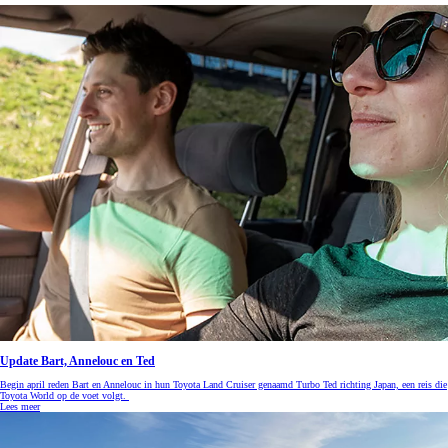
Update Bart, Annelouc en Ted
Begin april reden Bart en Annelouc in hun Toyota Land Cruiser genaamd Turbo Ted richting Japan, een reis die
Toyota World op de voet volgt.
Lees meer