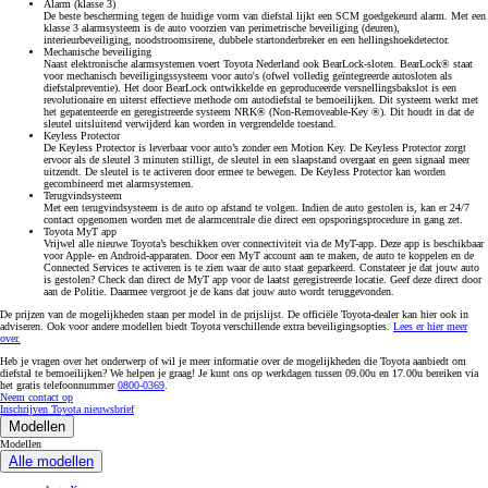
Alarm (klasse 3)
De beste bescherming tegen de huidige vorm van diefstal lijkt een SCM goedgekeurd alarm. Met een
klasse 3 alarmsysteem is de auto voorzien van perimetrische beveiliging (deuren),
interieurbeveiliging, noodstroomsirene, dubbele startonderbreker en een hellingshoekdetector.
Mechanische beveiliging
Naast elektronische alarmsystemen voert Toyota Nederland ook BearLock-sloten. BearLock® staat
voor mechanisch beveiligingssysteem voor auto's (ofwel volledig geïntegreerde autosloten als
diefstalpreventie). Het door BearLock ontwikkelde en geproduceerde versnellingsbakslot is een
revolutionaire en uiterst effectieve methode om autodiefstal te bemoeilijken. Dit systeem werkt met
het gepatenteerde en geregistreerde systeem NRK® (Non-Removeable-Key ®). Dit houdt in dat de
sleutel uitsluitend verwijderd kan worden in vergrendelde toestand.
Keyless Protector
De Keyless Protector is leverbaar voor auto’s zonder een Motion Key. De Keyless Protector zorgt
ervoor als de sleutel 3 minuten stilligt, de sleutel in een slaapstand overgaat en geen signaal meer
uitzendt. De sleutel is te activeren door ermee te bewegen. De Keyless Protector kan worden
gecombineerd met alarmsystemen.
Terugvindsysteem
Met een terugvindsysteem is de auto op afstand te volgen. Indien de auto gestolen is, kan er 24/7
contact opgenomen worden met de alarmcentrale die direct een opsporingsprocedure in gang zet.
Toyota MyT app
Vrijwel alle nieuwe Toyota’s beschikken over connectiviteit via de MyT-app. Deze app is beschikbaar
voor Apple- en Android-apparaten. Door een MyT account aan te maken, de auto te koppelen en de
Connected Services te activeren is te zien waar de auto staat geparkeerd. Constateer je dat jouw auto
is gestolen? Check dan direct de MyT app voor de laatst geregistreerde locatie. Geef deze direct door
aan de Politie. Daarmee vergroot je de kans dat jouw auto wordt teruggevonden.
De prijzen van de mogelijkheden staan per model in de prijslijst. De officiële Toyota-dealer kan hier ook in
adviseren. Ook voor andere modellen biedt Toyota verschillende extra beveiligingsopties.
Lees er hier meer
over.
Heb je vragen over het onderwerp of wil je meer informatie over de mogelijkheden die Toyota aanbiedt om
diefstal te bemoeilijken? We helpen je graag! Je kunt ons op werkdagen tussen 09.00u en 17.00u bereiken via
het gratis telefoonnummer
0800-0369
.
Neem contact op
Inschrijven Toyota nieuwsbrief
Modellen
Modellen
Alle modellen