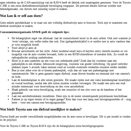
egen inbreken op de CAN-aansluiting van de RAV4 heeft de fabriek ook maatregelen genomen. Voor de Toyota
C-HR is een extra diefstalbemoeilijkende beveiliging toegepast. De precieze details hiervan worden niet
bekendgemaakt, om dieven niet onnodig wijzer te maken.
Wat kan ik er zelf aan doen?
Geen enkele autofabrikant is in staat om een volledig diefstalvrije auto te bouwen. Toch zijn er manieren om
diefstal moeilijker te maken.
Consumentenorganisatie ANWB geeft de volgende tips:
De belangrijkste regel van allemaal: laat de contactsleutel nooit in de auto achter. Ook niet wanneer je
‘even’ uitstapt, om welke reden dan ook. Een (gelegenheids)dief is er sneller met je auto vandoor dan
je voor mogelijk houdt.
Sluit altijd je auto af.
Bewaar autosleutels uit het zicht. Zeker moderne smart keys of keyless entry sleutels moeten zo ver
mogelijk van de auto worden bewaard, liefst in een RFID-sleutelhoes of metalen blik. Zo wordt de
radiografische straling onderbroken.
Moet je je auto parkeren op een voor jou onbekende plek? Zoek dan bij voorkeur naar een
parkeerplek in een drukke, bebouwde omgeving, voorzien van goede verlichting. Op goed verlichte
plekken lopen ’s avonds vaker mensen rond en worden eventuele verdachte situaties eerder ontdekt.
Ben je niet zeker over de te kiezen parkeerplek, wijk dan uit naar een parkeergarage met
cameratoezicht. Het is geen garantie tegen diefstal, maar dieven houden nu eenmaal niet van camera’s
en licht.
Laat de kentekenplaat in alle ruiten graveren. Dit maakt rijden met een valse kentekenplaat moeilijker
en vooral kostbaar, omdat dan alle ruiten moeten worden vervangen. Dit maakt een auto een stuk
minder interessant voor doorverkoop en dus voor autodiefstal.
Maak gebruik van extra beveiliging, zoals een stuurslot of een slot voor op de handrem of het
gaspedaal.
Laat een antidiefstalalarm installeren. Deze zijn in de meest uiteenlopende prijsklassen beschikbaar.
Parkeer je op eigen terrein of in eigen garage? Kies dan voor een lamp met bewegingsmelder of – nog
beter – voor een camera met bewegingsmelder.
Wat biedt Toyota aan om diefstal moeilijker te maken?
Toyota biedt per model verschillende mogelijkheden om de auto extra te beveiligen. Dit is per model te vinden
in de prijslijst.
Voor de Toyota C-HR en Toyota RAV4 zijn dit de belangrijkste extra beveiligingsopties: