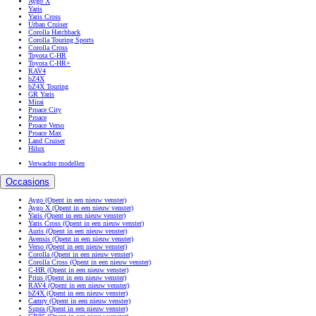
Aygo X
Yaris
Yaris Cross
Urban Cruiser
Corolla Hatchback
Corolla Touring Sports
Corolla Cross
Toyota C-HR
Toyota C-HR+
RAV4
bZ4X
bZ4X Touring
GR Yaris
Mirai
Proace City
Proace
Proace Verso
Proace Max
Land Cruiser
Hilux
Verwachte modellen
Occasions
Aygo
(Opent in een nieuw venster)
Aygo X
(Opent in een nieuw venster)
Yaris
(Opent in een nieuw venster)
Yaris Cross
(Opent in een nieuw venster)
Auris
(Opent in een nieuw venster)
Avensis
(Opent in een nieuw venster)
Verso
(Opent in een nieuw venster)
Corolla
(Opent in een nieuw venster)
Corolla Cross
(Opent in een nieuw venster)
C-HR
(Opent in een nieuw venster)
Prius
(Opent in een nieuw venster)
RAV4
(Opent in een nieuw venster)
bZ4X
(Opent in een nieuw venster)
Camry
(Opent in een nieuw venster)
Supra
(Opent in een nieuw venster)