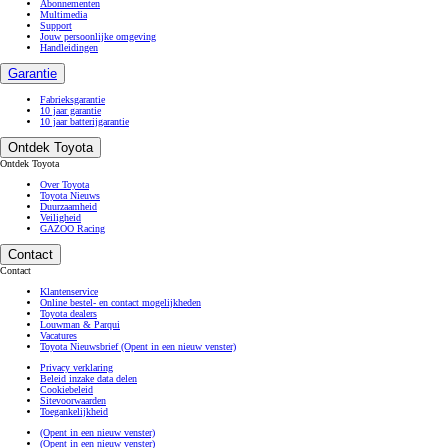
Abonnementen
Multimedia
Support
Jouw persoonlijke omgeving
Handleidingen
Garantie
Fabrieksgarantie
10 jaar garantie
10 jaar batterijgarantie
Ontdek Toyota
Ontdek Toyota
Over Toyota
Toyota Nieuws
Duurzaamheid
Veiligheid
GAZOO Racing
Contact
Contact
Klantenservice
Online bestel- en contact mogelijkheden
Toyota dealers
Louwman & Parqui
Vacatures
Toyota Nieuwsbrief
(Opent in een nieuw venster)
Privacy verklaring
Beleid inzake data delen
Cookiebeleid
Sitevoorwaarden
Toegankelijkheid
(Opent in een nieuw venster)
(Opent in een nieuw venster)