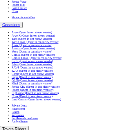
Proace Verso
Proace Max
Land Cruiser
Hilux
Verwachte modellen
Occasions
Aygo
(Opent in een nieuw venster)
Aygo X
(Opent in een nieuw venster)
Yaris
(Opent in een nieuw venster)
Yaris Cross
(Opent in een nieuw venster)
Auris
(Opent in een nieuw venster)
Avensis
(Opent in een nieuw venster)
Verso
(Opent in een nieuw venster)
Corolla
(Opent in een nieuw venster)
Corolla Cross
(Opent in een nieuw venster)
C-HR
(Opent in een nieuw venster)
Prius
(Opent in een nieuw venster)
RAV4
(Opent in een nieuw venster)
bZ4X
(Opent in een nieuw venster)
Camry
(Opent in een nieuw venster)
Supra
(Opent in een nieuw venster)
GR86
(Opent in een nieuw venster)
Mirai
(Opent in een nieuw venster)
Proace City
(Opent in een nieuw venster)
Proace
(Opent in een nieuw venster)
Highlander
(Opent in een nieuw venster)
Hilux
(Opent in een nieuw venster)
Land Cruiser
(Opent in een nieuw venster)
Private Lease
Financieren
Leasen
Verzekeren
Inruilwaarde berekenen
Aanbiedingen
Toyota Rijders