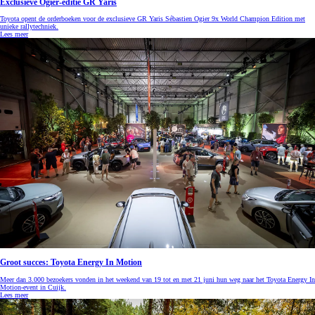
Exclusieve Ogier-editie GR Yaris
Toyota opent de orderboeken voor de exclusieve GR Yaris Sébastien Ogier 9x World Champion Edition met
unieke rallytechniek.
Lees meer
Groot succes: Toyota Energy In Motion
Meer dan 3.000 bezoekers vonden in het weekend van 19 tot en met 21 juni hun weg naar het Toyota Energy In
Motion-event in Cuijk.
Lees meer