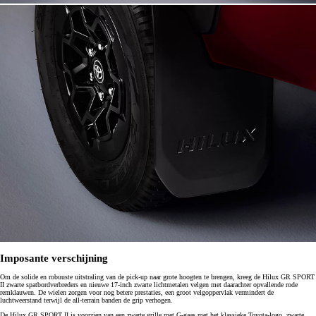
Imposante verschijning
Om de solide en robuuste uitstraling van de pick-up naar grote hoogten te brengen, kreeg de Hilux GR SPORT
II zwarte spatbordverbreders en nieuwe 17-inch zwarte lichtmetalen velgen met daarachter opvallende rode
remklauwen. De wielen zorgen voor nog betere prestaties, een groot velgoppervlak vermindert de
luchtweerstand terwijl de all-terrain banden de grip verhogen.
De Hilux GR SPORT II is voorzien van een zwarte grille met G-gaas met het klassieke Toyota-logo, zwarte