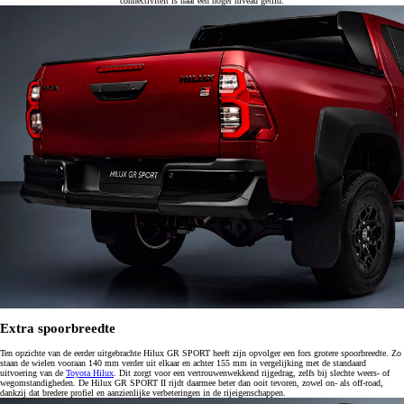
connectiviteit is naar een hoger niveau getild.
Extra spoorbreedte
Ten opzichte van de eerder uitgebrachte Hilux GR SPORT heeft zijn opvolger een fors grotere spoorbreedte. Zo
staan de wielen vooraan 140 mm verder uit elkaar en achter 155 mm in vergelijking met de standaard
uitvoering van de
Toyota Hilux
. Dit zorgt voor een vertrouwenwekkend rijgedrag, zelfs bij slechte weers- of
wegomstandigheden. De Hilux GR SPORT II rijdt daarmee beter dan ooit tevoren, zowel on- als off-road,
dankzij dat bredere profiel en aanzienlijke verbeteringen in de rijeigenschappen.