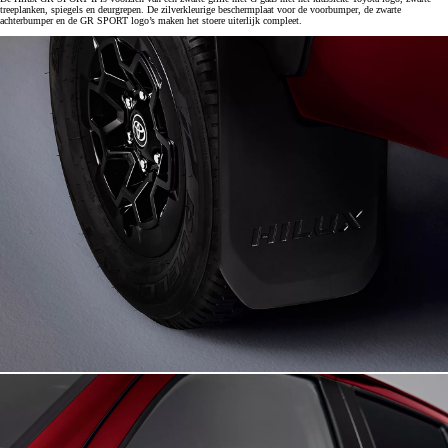
treeplanken, spiegels en deurgrepen. De zilverkleurige beschermplaat voor de voorbumper, de zwarte
achterbumper en de GR SPORT logo’s maken het stoere uiterlijk compleet.