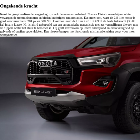
Ongekende kracht
Naast het geoptimaliseerde weggedrag zijn ook de remmen verbeterd. Nieuwe 15-inch remschijven achter
vervangen de trommelremmen en bieden krachtigere remprestaties. Dat moet ook, want de 2.8-liter motor is
goed voor maar liefst 204 pk en 500 Nm. Daarmee levert de Hilux GR SPORT II de beste trekkracht (3.500
kg) in zijn klasse. Hij is altijd gekoppeld aan een automatische transmissie met zes versnellingen die ook met
de flippers achter het stuur te bedienen is. Hij geeft vertrouwen op iedere ondergrond en extra veiligheid op
golvende of oneffen oppervlakken. Een nieuwe bumper met functionele mistlampbehuizing zorgt voor meer
aerodynamica.