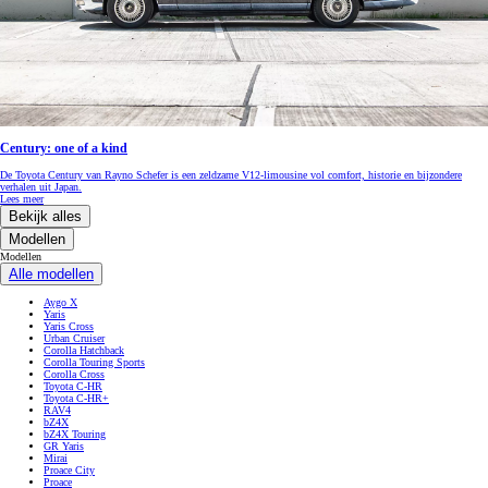
Century: one of a kind
De Toyota Century van Rayno Schefer is een zeldzame V12-limousine vol comfort, historie en bijzondere
verhalen uit Japan.
Lees meer
Bekijk alles
Modellen
Modellen
Alle modellen
Aygo X
Yaris
Yaris Cross
Urban Cruiser
Corolla Hatchback
Corolla Touring Sports
Corolla Cross
Toyota C-HR
Toyota C-HR+
RAV4
bZ4X
bZ4X Touring
GR Yaris
Mirai
Proace City
Proace