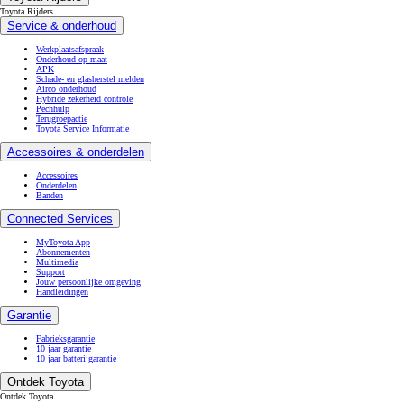
Toyota Rijders
Service & onderhoud
Werkplaatsafspraak
Onderhoud op maat
APK
Schade- en glasherstel melden
Airco onderhoud
Hybride zekerheid controle
Pechhulp
Terugroepactie
Toyota Service Informatie
Accessoires & onderdelen
Accessoires
Onderdelen
Banden
Connected Services
MyToyota App
Abonnementen
Multimedia
Support
Jouw persoonlijke omgeving
Handleidingen
Garantie
Fabrieksgarantie
10 jaar garantie
10 jaar batterijgarantie
Ontdek Toyota
Ontdek Toyota