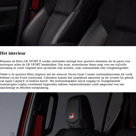
Het interieur
Binnenin de Hilux GR SPORT II worden inzittenden omringd door sportieve elementen die de passie voor
motorsport achter de GR SPORT benadrukken. Een zwart, monochroom thema zorgt voor een stijlvolle
uitstraling en wordt vergezeld door opvallende rode accenten, zoals contrasterende rode veiligheidsgordels.
Verder is de sportieve Hilux uitgerust met het nieuwste Toyota Smart Connect multimediasysteem dat wordt
bediend via een 8-inch touchscreen. Gebruikers kunnen hun smartphone aansluiten op het systeem bij gebruik
van Apple Carplay® of Android Auto®. Het multimediapakket omvat toegang tot cloudgebaseerde
routenavigatie waarbij voortdurend bijgewerkte realtime verkeersinformatie wordt aangewend voor een
nauwkeurige en efficiënte routeplanning.