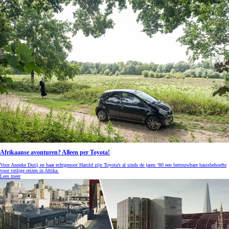
Afrikaanse avonturen? Alleen per Toyota!
Voor Anneke Dutij en haar echtgenoot Harold zijn Toyota’s al sinds de jaren ‘80 een betrouwbare basisbehoefte
voor veilige reizen in Afrika.
Lees meer