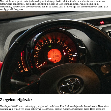
Niet dat de kans groot is dat je die nodig hebt: de Aygo heeft zich inmiddels ruimschoots bewezen als een
betrouwbare bondgenoot, die in alle opzichten uitblinkt in lage gebruikskosten. Aan de pomp, in de
verzekering, in de blauwe envelop en dus ook in de garage. Als je ‘m op tijd een onderhoudsbeurt geeft, gaat
een Aygo héél lang mee.
Zorgeloos rijplezier
Voor bijna 10.000 euro is deze Aygo, uitgevoerd in de kleur Fire Red, een bijzonder buitenkansje. Naast deze
occasion zijn er nog veel meer opties van 10.000 euro, met het Approved Occasions label. Deze occasions