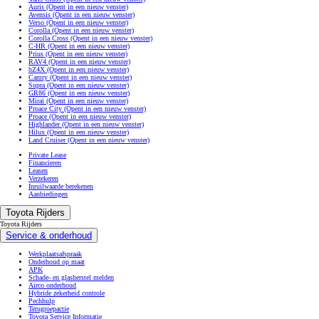
Auris
(Opent in een nieuw venster)
Avensis
(Opent in een nieuw venster)
Verso
(Opent in een nieuw venster)
Corolla
(Opent in een nieuw venster)
Corolla Cross
(Opent in een nieuw venster)
C-HR
(Opent in een nieuw venster)
Prius
(Opent in een nieuw venster)
RAV4
(Opent in een nieuw venster)
bZ4X
(Opent in een nieuw venster)
Camry
(Opent in een nieuw venster)
Supra
(Opent in een nieuw venster)
GR86
(Opent in een nieuw venster)
Mirai
(Opent in een nieuw venster)
Proace City
(Opent in een nieuw venster)
Proace
(Opent in een nieuw venster)
Highlander
(Opent in een nieuw venster)
Hilux
(Opent in een nieuw venster)
Land Cruiser
(Opent in een nieuw venster)
Private Lease
Financieren
Leasen
Verzekeren
Inruilwaarde berekenen
Aanbiedingen
Toyota Rijders
Toyota Rijders
Service & onderhoud
Werkplaatsafspraak
Onderhoud op maat
APK
Schade- en glasherstel melden
Airco onderhoud
Hybride zekerheid controle
Pechhulp
Terugroepactie
Toyota Service Informatie