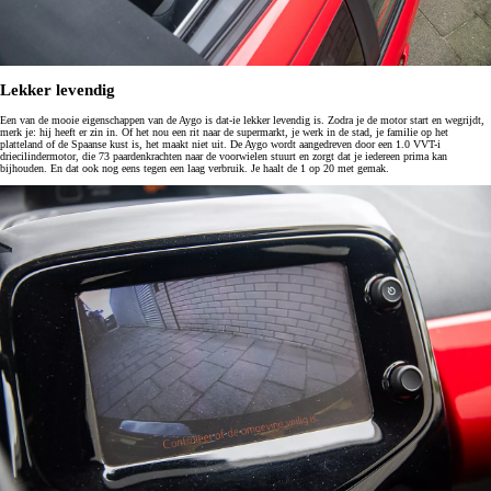
Lekker levendig
Een van de mooie eigenschappen van de Aygo is dat-ie lekker levendig is. Zodra je de motor start en wegrijdt,
merk je: hij heeft er zin in. Of het nou een rit naar de supermarkt, je werk in de stad, je familie op het
platteland of de Spaanse kust is, het maakt niet uit. De Aygo wordt aangedreven door een 1.0 VVT-i
driecilindermotor, die 73 paardenkrachten naar de voorwielen stuurt en zorgt dat je iedereen prima kan
bijhouden. En dat ook nog eens tegen een laag verbruik. Je haalt de 1 op 20 met gemak.