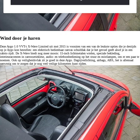
Wind door je haren
Deze Aygo 1.0 VVT-i X-Wave Limited uit mei 2015 is voorzien van een van de leukste opties die je destijds
op je Aygo kon bestellen: een elektrisch bedienbaar canvas schuifdak dat je het gevoel geeft alsof je in een
cabrio rijdt. De X-Wave biedt nog meer moois: 15-inch lichtmetalen wielen, speciale bekleding,
interieuraccenten in carrosseriekleur, audio- en telefoonbediening op het stuur en mistlampen, om er een paar te
noemen. Ook op veiligheidsvlak zit je goed in deze Aygo. Dagrijverlichting, airbags, ABS, het is allemaal
aanwezig om te zorgen dat je nog veel veilige kilometers kunt rijden.