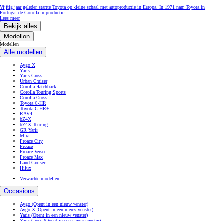
Vijftig jaar geleden startte Toyota op kleine schaal met autoproductie in Europa. In 1971 nam Toyota in
Portugal de Corolla in productie.
Lees meer
Bekijk alles
Modellen
Modellen
Alle modellen
Aygo X
Yaris
Yaris Cross
Urban Cruiser
Corolla Hatchback
Corolla Touring Sports
Corolla Cross
Toyota C-HR
Toyota C-HR+
RAV4
bZ4X
bZ4X Touring
GR Yaris
Mirai
Proace City
Proace
Proace Verso
Proace Max
Land Cruiser
Hilux
Verwachte modellen
Occasions
Aygo
(Opent in een nieuw venster)
Aygo X
(Opent in een nieuw venster)
Yaris
(Opent in een nieuw venster)
Yaris Cross
(Opent in een nieuw venster)