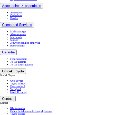
Accessoires & onderdelen
Accessoires
Onderdelen
Banden
Connected Services
MyToyota App
Abonnementen
Multimedia
Support
Jouw persoonlijke omgeving
Handleidingen
Garantie
Fabrieksgarantie
10 jaar garantie
10 jaar batterijgarantie
Ontdek Toyota
Ontdek Toyota
Over Toyota
Toyota Nieuws
Duurzaamheid
Veiligheid
GAZOO Racing
Contact
Contact
Klantenservice
Online bestel- en contact mogelijkheden
Toyota dealers