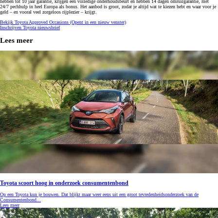
hebben tot 10 jaar garantie, krijgen een volledige onderhoudsbeurt en hebben 14 dagen omruilgarantie, met
24/7 pechhulp in heel Europa als bonus. Het aanbod is groot, zodat je altijd wat te kiezen hebt en waar voor je
geld – en vooral veel zorgeloos rijplezier – krijgt.
Bekijk Toyota Approved Occasions
(Opent in een nieuw venster)
Inschrijven Toyota nieuwsbrief
Lees meer
Toyota scoort hoog in onderzoek consumentenbond
Op een Toyota kun je bouwen. Dat blijkt maar weer eens uit een groot tevredenheidsonderzoek van de
Consumentenbond...
Lees meer