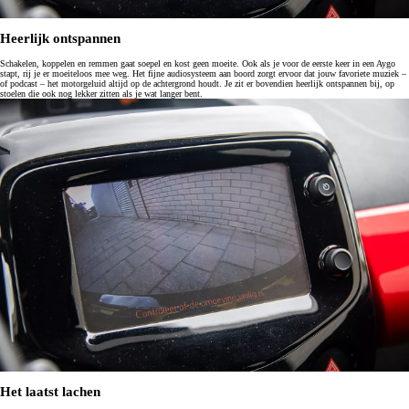
Heerlijk ontspannen
Schakelen, koppelen en remmen gaat soepel en kost geen moeite. Ook als je voor de eerste keer in een Aygo
stapt, rij je er moeiteloos mee weg. Het fijne audiosysteem aan boord zorgt ervoor dat jouw favoriete muziek –
of podcast – het motorgeluid altijd op de achtergrond houdt. Je zit er bovendien heerlijk ontspannen bij, op
stoelen die ook nog lekker zitten als je wat langer bent.
Het laatst lachen