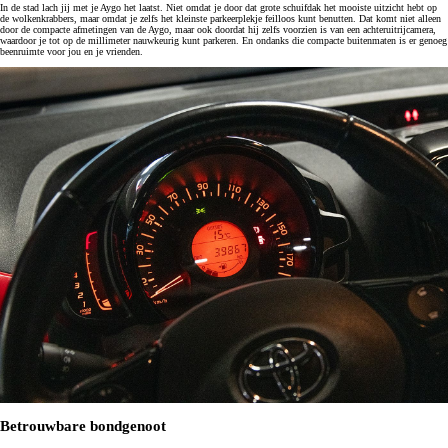
In de stad lach jij met je Aygo het laatst. Niet omdat je door dat grote schuifdak het mooiste uitzicht hebt op
de wolkenkrabbers, maar omdat je zelfs het kleinste parkeerplekje feilloos kunt benutten. Dat komt niet alleen
door de compacte afmetingen van de Aygo, maar ook doordat hij zelfs voorzien is van een achteruitrijcamera,
waardoor je tot op de millimeter nauwkeurig kunt parkeren. En ondanks die compacte buitenmaten is er genoeg
beenruimte voor jou en je vrienden.
Betrouwbare bondgenoot