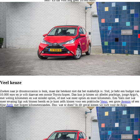
bent? En dat voor nog geen 10.000 euro?
Veel keuze
Zoeken naar je droomoccasion is leuk, maar dat betekent niet dat het makkelijk is. Stel, je hebt een budget van
10.000 euro en je wilt daarvan een mooie Toyota kopen. Dan kun je kiezen uit allerlei prachtige, jonge Aygo’s,
met weinig kilometers en wat minder opties, of met wat meer opties en meer kilometers. Een Yaris met wat
meer ervaring ligt ook binnen bereik en je kunt zelfs kiezen voor een praktische
Verso
, een grote
Avensis
of een
fijne
Auris
met hogere kilometerstanden. Dus: wat te doen? In dit geval kiezen we toch voor de Aygo.