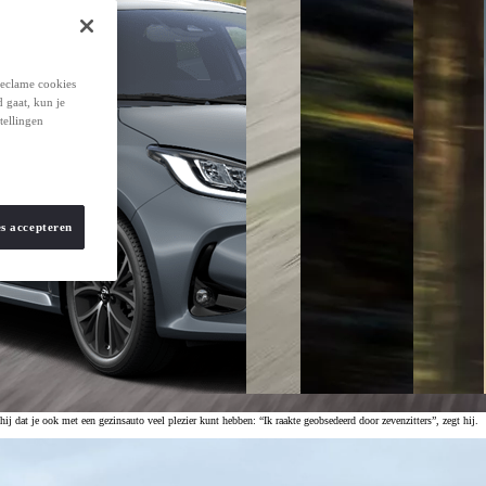
reclame cookies
d gaat, kun je
tellingen
es accepteren
dat je ook met een gezinsauto veel plezier kunt hebben: “Ik raakte geobsedeerd door zevenzitters”, zegt hij.