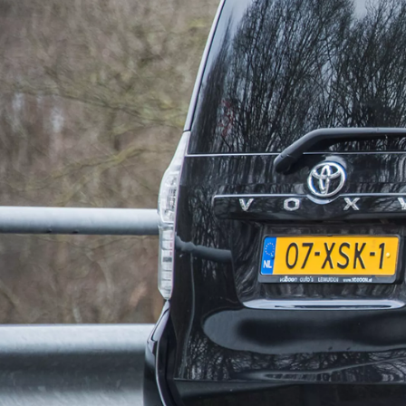
Vanaf € 31.895,-
€ 265,89 p/m*
Corolla Touring Sports
HYBRIDE