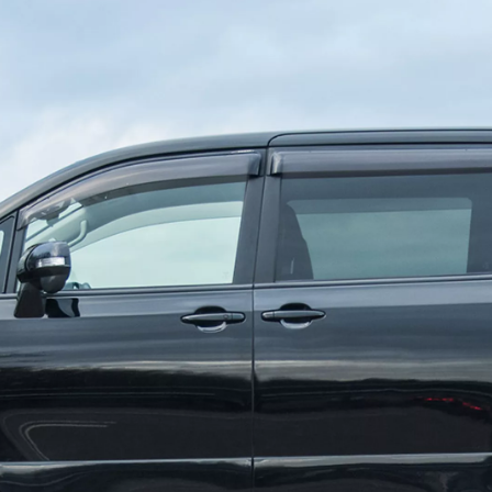
Vanaf € 27.195,-
€ 226,70 p/m*