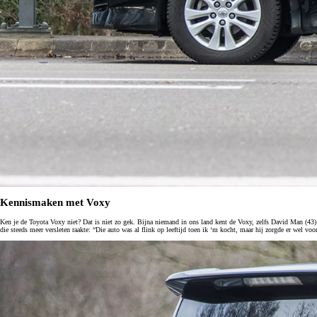
Yaris Cross
HYBRIDE
Kennismaken met Voxy
Ken je de Toyota Voxy niet? Dat is niet zo gek. Bijna niemand in ons land kent de Voxy, zelfs David Man (43) 
die steeds meer versleten raakte: “Die auto was al flink op leeftijd toen ik ‘m kocht, maar hij zorgde er wel voor 