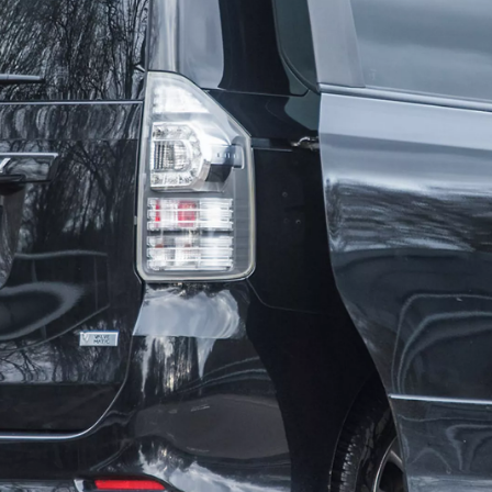
Vanaf € 39.995,-
€ 246,77 p/m*
Mirai
WATERSTOF-ELEKTRISCH