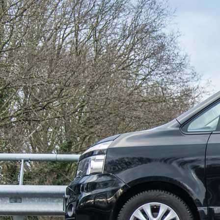
Vanaf € 23.750,-
€ 197,98 p/m*