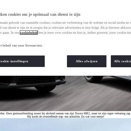
ken cookies om je optimaal van dienst te zijn
maakt gebruik van essentiële cookies, cookies ter verbetering van de website en social media en 
 van dienst te zijn en te zorgen dat je relevante advertenties te zien krijgt. Als je hiermee akkoor
r gaan. In ons
cookiebeleid
lees je meer over cookies en kun je, indien gewenst, jouw cookie-ins
et beleid van onze leveranciers.
ookie-instellingen
Alles afwijzen
Alle cooki
n. Door gezinsuitbreiding moest hij afscheid nemen van zijn Toyota MR2, maar tot zijn eigen verbazing zag hij 
Hij kocht de overtreffende trap: een achtzitter. En wat voor eentje!