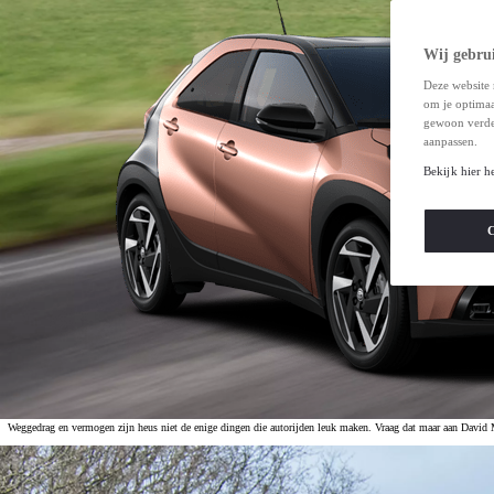
Wij gebrui
Deze website 
om je optimaal
gewoon verde
aanpassen.
Bekijk hier h
C
Weggedrag en vermogen zijn heus niet de enige dingen die autorijden leuk maken. Vraag dat maar aan David Ma