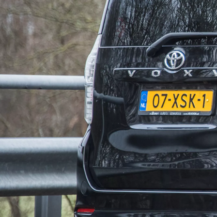
Vanaf € 37.995,-
€ 234,43 p/m*
RAV4
PLUG-IN HYBRIDE