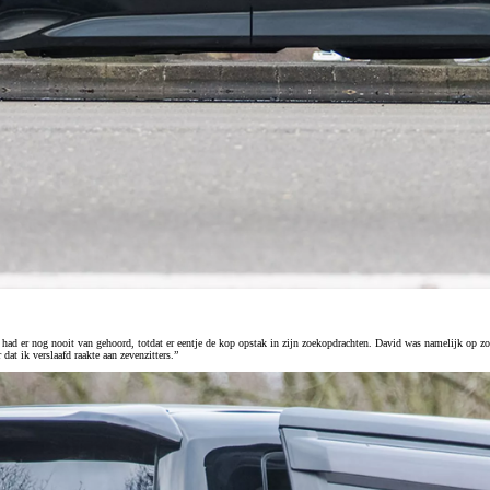
Urban Cruiser
BATTERIJ ELEKTRISCH
had er nog nooit van gehoord, totdat er eentje de kop opstak in zijn zoekopdrachten. David was namelijk op zo
dat ik verslaafd raakte aan zevenzitters.”