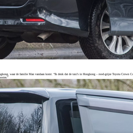
Vanaf € 39.995,-
€ 330,83 p/m*
Toyota bZ4X
BATTERIJ ELEKTRISCH
ongkong, waar de familie Man vandaan komt. “Ik denk dat de taxi’s in Hongkong – rood-grijze Toyota Crown Com
ooier.”