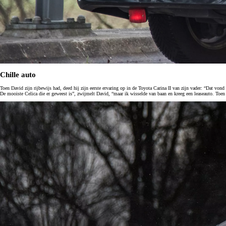
Chille auto
Toen David zijn rijbewijs had, deed hij zijn eerste ervaring op in de Toyota Carina II van zijn vader: “Dat von
De mooiste Celica die er geweest is”, zwijmelt David, “maar ik wisselde van baan en kreeg een leaseauto. Toen
Vanaf € 49.995,-
€ 413,55 p/m*
Proace City
OOK ALS BATTERIJ-ELEKTRISCH