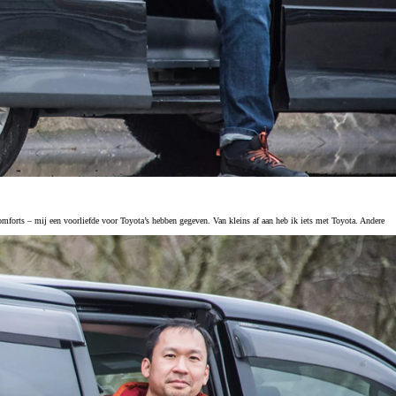
forts – mij een voorliefde voor Toyota’s hebben gegeven. Van kleins af aan heb ik iets met Toyota. Andere