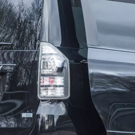
Vanaf € 32.995,-
€ 203,58 p/m*
Corolla Cross
HYBRIDE