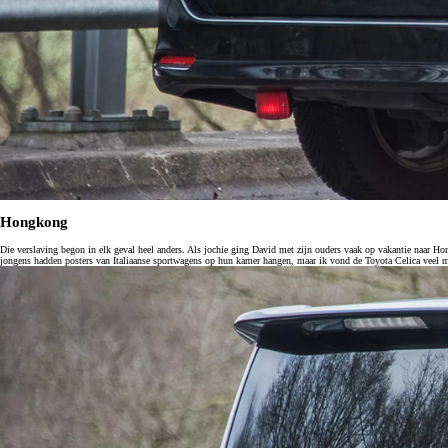
Vanaf € 35.495,-
€ 295,90 p/m*
Toyota C-HR+
Hongkong
BATTERIJ ELEKTRISCH
Die verslaving begon in elk geval heel anders. Als jochie ging David met zijn ouders vaak op vakantie naar H
jongens hadden posters van Italiaanse sportwagens op hun kamer hangen, maar ik vond de Toyota Celica veel m