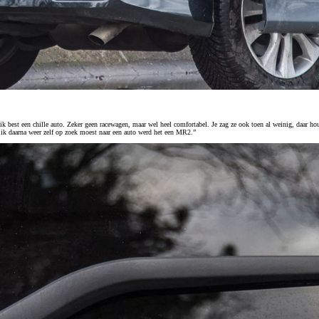
d ik best een chille auto. Zeker geen racewagen, maar wel heel comfortabel. Je zag ze ook toen al weinig, daar h
 ik daarna weer zelf op zoek moest naar een auto werd het een MR2.”
Vanaf € 76.695,-
€ 627,81 p/m*
Proace
OOK ALS BATTERIJ-ELEKTRISCH