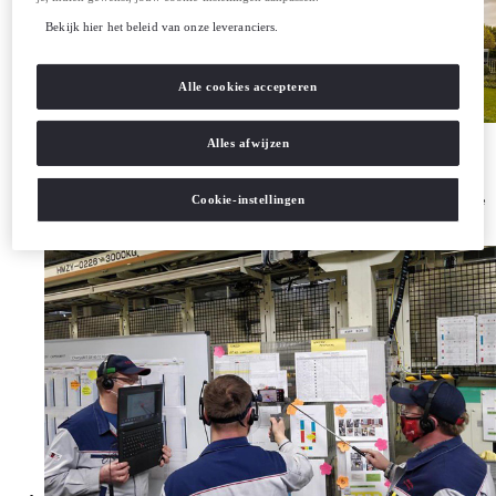
Bekijk hier het beleid van onze leveranciers.
Alle cookies accepteren
Alles afwijzen
SCOPE 1
Directe emissies
van eigen of gecontroleerde bronnen*.
Cookie-instellingen
Onze doelstelling is dat al onze productielocaties in Europa vanaf 2030 CO
-neutraal zijn, waarmee
2
het grootste deel van de Scope 1 emissies van Toyota Motor Europe zijn geneutraliseerd. Daarmee
lopen we vijf jaar voor op onze wereldwijde doelstelling.