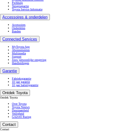
Pechhulp
Terugroepactie
Toyota Service Informatie
Accessoires & onderdelen
Accessoires
Onderdelen
Banden
Connected Services
MyToyota App
Abonnementen
Multimedia
Support
Jouw persoonlijke omgeving
Handleidingen
Garantie
Fabrieksgarantie
10 jaar garantie
10 jaar batterijgarantie
Ontdek Toyota
Ontdek Toyota
Over Toyota
Toyota Nieuws
Duurzaamheid
Veiligheid
GAZOO Racing
Contact
Contact