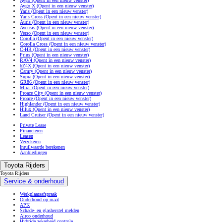
Aygo
(Opent in een nieuw venster)
Aygo X
(Opent in een nieuw venster)
Yaris
(Opent in een nieuw venster)
Yaris Cross
(Opent in een nieuw venster)
Auris
(Opent in een nieuw venster)
Avensis
(Opent in een nieuw venster)
Verso
(Opent in een nieuw venster)
Corolla
(Opent in een nieuw venster)
Corolla Cross
(Opent in een nieuw venster)
C-HR
(Opent in een nieuw venster)
Prius
(Opent in een nieuw venster)
RAV4
(Opent in een nieuw venster)
bZ4X
(Opent in een nieuw venster)
Camry
(Opent in een nieuw venster)
Supra
(Opent in een nieuw venster)
GR86
(Opent in een nieuw venster)
Mirai
(Opent in een nieuw venster)
Proace City
(Opent in een nieuw venster)
Proace
(Opent in een nieuw venster)
Highlander
(Opent in een nieuw venster)
Hilux
(Opent in een nieuw venster)
Land Cruiser
(Opent in een nieuw venster)
Private Lease
Financieren
Leasen
Verzekeren
Inruilwaarde berekenen
Aanbiedingen
Toyota Rijders
Toyota Rijders
Service & onderhoud
Werkplaatsafspraak
Onderhoud op maat
APK
Schade- en glasherstel melden
Airco onderhoud
Hybride zekerheid controle