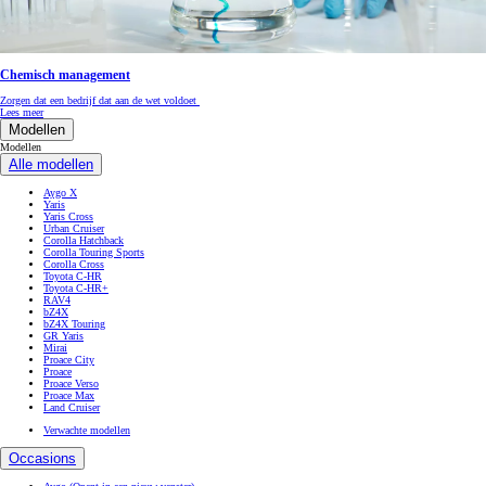
Chemisch management
Zorgen dat een bedrijf dat aan de wet voldoet
Lees meer
Modellen
Modellen
Alle modellen
Aygo X
Yaris
Yaris Cross
Urban Cruiser
Corolla Hatchback
Corolla Touring Sports
Corolla Cross
Toyota C-HR
Toyota C-HR+
RAV4
bZ4X
bZ4X Touring
GR Yaris
Mirai
Proace City
Proace
Proace Verso
Proace Max
Land Cruiser
Verwachte modellen
Occasions