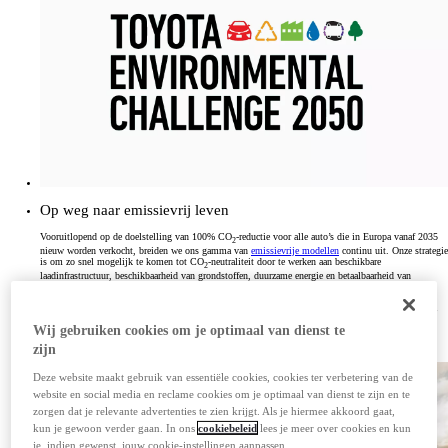
Op weg naar emissievrij leven
Vooruitlopend op de doelstelling van 100% CO
-reductie voor alle auto’s die in Europa vanaf 2035
2
nieuw worden verkocht, breiden we ons gamma van
emissievrije modellen
continu uit. Onze strategie
is om zo snel mogelijk te komen tot CO
-neutraliteit door te werken aan beschikbare
2
laadinfrastructuur, beschikbaarheid van grondstoffen, duurzame energie en betaalbaarheid van
emissievrij rijden.
Op dit moment weten we CO
-emissies reeds tot een minimum te beperken door een breed gamma
2
aan geëlektrificeerde modellen aan te bieden. Daarnaast streven we voor Europa vanaf 2040 naar
Wij gebruiken cookies om je optimaal van dienst te
volledige reductie van CO
-emissies over de volledige levenscyclus van een auto, alsmede CO
-
2
2
neutraliteit voor onze Europese productielocaties vanaf 2030.
zijn
Deze website maakt gebruik van essentiële cookies, cookies ter verbetering van de
website en social media en reclame cookies om je optimaal van dienst te zijn en te
zorgen dat je relevante advertenties te zien krijgt. Als je hiermee akkoord gaat,
kun je gewoon verder gaan. In ons
cookiebeleid
lees je meer over cookies en kun
je, indien gewenst, jouw cookie-instellingen aanpassen.