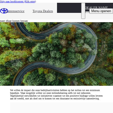
Skip naar hoofdcontent
(Klik enter)
DEALER NAME
CO
-neutraliteit
2
Menu openen
Klantenservice
Toyota Dealers
Het doel van Toyota is om bij te dragen aan een samenleving waar mensen, mobiliteit en de natuur in harmonie
naast elkaar kunnen bestaan
We willen de impact die onze bedrijfsactiviteiten hebben op het milieu tot een minimum
beperken. Waar mogelijk willen we onze milieubelasting zelfs tot nul reduceren.
Tegelijkertijd ontwikkelen we initiatieven waarmee we een positieve bijdrage willen leveren
aan de wereld, met als doel om te komen tot een duurzame en emissievrije samenleving.