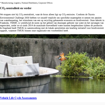
* Manufacturing, Logistics, National Distributors, Corporate Offices
CO
-neutraliteit en verder
2
We stoppen niet bij CO
-neutraliteit, waar de focus alleen ligt op CO
-emissies. Conform de Toyota
2
2
Environmental Challenge 2050 hebben we onszelf verplicht om specifieke maatregelen te nemen ten aanzien
van waterbesparing, het stimuleren van een op recycling gebaseerde economie en biodiversiteit. Onze fabriek in
Frankrijk, TMMF, is wereldwijd de norm op het gebied van duurzaam gebruik van water en het opvangen van
regenwater, zodat we al sinds 2014 de maximale hoeveelheid water kunnen hergebruiken tijdens de productie.
In Engeland heeft TMUK in samenwerking met de lokale autoriteiten een krachtig initiatief voor biodiversiteit
opgezet, waarmee TMUK binnen onze organisatie een voorbeeldrol heeft.
Vehicle Life Cycle Assessments