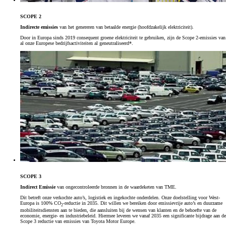
SCOPE 2
Indirecte emissies
van het genereren van betaalde energie (hoofdzakelijk elektriciteit).
Door in Europa sinds 2019 consequent groene elektriciteit te gebruiken, zijn de Scope 2-emissies van
al onze Europese bedrijfsactiviteiten al geneutraliseerd*.
SCOPE 3
Indirect Emissie
van ongecontroleerde bronnen in de waardeketen van TME.
Dit betreft onze verkochte auto’s, logistiek en ingekochte onderdelen. Onze doelstelling voor West-
Europa is 100% CO
-reductie in 2035. Dit willen we bereiken door emissievrije auto’s en duurzame
2
mobiliteitsdiensten aan te bieden, die aansluiten bij de wensen van klanten en de behoefte van de
economie, energie- en industriebeleid. Hiermee leveren we vanaf 2035 een significante bijdrage aan de
Scope 3 reductie van emissies van Toyota Motor Europe.