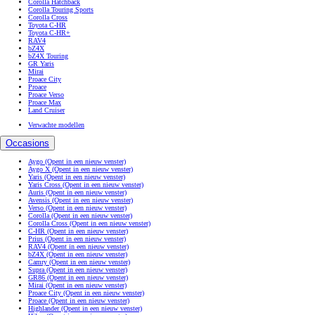
Corolla Hatchback
Corolla Touring Sports
Corolla Cross
Toyota C-HR
Toyota C-HR+
RAV4
bZ4X
bZ4X Touring
GR Yaris
Mirai
Proace City
Proace
Proace Verso
Proace Max
Land Cruiser
Verwachte modellen
Occasions
Aygo
(Opent in een nieuw venster)
Aygo X
(Opent in een nieuw venster)
Yaris
(Opent in een nieuw venster)
Yaris Cross
(Opent in een nieuw venster)
Auris
(Opent in een nieuw venster)
Avensis
(Opent in een nieuw venster)
Verso
(Opent in een nieuw venster)
Corolla
(Opent in een nieuw venster)
Corolla Cross
(Opent in een nieuw venster)
C-HR
(Opent in een nieuw venster)
Prius
(Opent in een nieuw venster)
RAV4
(Opent in een nieuw venster)
bZ4X
(Opent in een nieuw venster)
Camry
(Opent in een nieuw venster)
Supra
(Opent in een nieuw venster)
GR86
(Opent in een nieuw venster)
Mirai
(Opent in een nieuw venster)
Proace City
(Opent in een nieuw venster)
Proace
(Opent in een nieuw venster)
Highlander
(Opent in een nieuw venster)