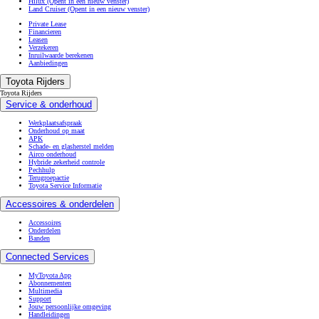
Hilux
(Opent in een nieuw venster)
Land Cruiser
(Opent in een nieuw venster)
Private Lease
Financieren
Leasen
Verzekeren
Inruilwaarde berekenen
Aanbiedingen
Toyota Rijders
Toyota Rijders
Service & onderhoud
Werkplaatsafspraak
Onderhoud op maat
APK
Schade- en glasherstel melden
Airco onderhoud
Hybride zekerheid controle
Pechhulp
Terugroepactie
Toyota Service Informatie
Accessoires & onderdelen
Accessoires
Onderdelen
Banden
Connected Services
MyToyota App
Abonnementen
Multimedia
Support
Jouw persoonlijke omgeving
Handleidingen