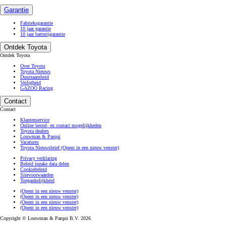
Garantie
Fabrieksgarantie
10 jaar garantie
10 jaar batterijgarantie
Ontdek Toyota
Ontdek Toyota
Over Toyota
Toyota Nieuws
Duurzaamheid
Veiligheid
GAZOO Racing
Contact
Contact
Klantenservice
Online bestel- en contact mogelijkheden
Toyota dealers
Louwman & Parqui
Vacatures
Toyota Nieuwsbrief
(Opent in een nieuw venster)
Privacy verklaring
Beleid inzake data delen
Cookiebeleid
Sitevoorwaarden
Toegankelijkheid
(Opent in een nieuw venster)
(Opent in een nieuw venster)
(Opent in een nieuw venster)
(Opent in een nieuw venster)
Copyright © Louwman & Parqui B.V. 2026