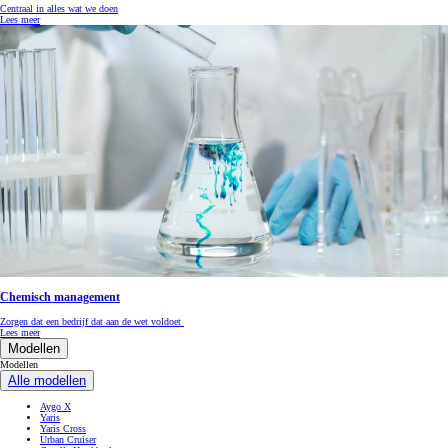
Centraal in alles wat we doen
Lees meer
Chemisch management
Zorgen dat een bedrijf dat aan de wet voldoet
Lees meer
Modellen
Modellen
Alle modellen
Aygo X
Yaris
Yaris Cross
Urban Cruiser