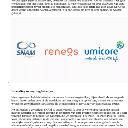
worden opgevangen en hergebruikt, eventueel als alternatieve brandstof voor de industrie. Ook gaan
we duurzaam om met water, door zo min mogelijk water te gebruiken en door afvalwater van onze
productieprocessen zoveel mogelijk te hergebruiken. Ons oog voor detail gaat zelfs zover dat we de
dozen waarin onderdelen worden afgeleverd, zijn ontworpen om keer op keer opnieuw te worden
gebruikt.
Inzameling en recycling batterijen
Voor ingenomen hybride batterijen die we niet kunnen hergebruiken, bijvoorbeeld als vervangende
batterij in een andere auto of als standalone unit om energie in op te slaan, werken we samen met
ervaren en gecertificeerde specialisten die de inzameling en recycling voor hun rekening nemen
Het in Frankrijk gevestigde SNAM is verantwoordelijk voor de verwerking van nikkel-metaal
hydride batterijen die worden gebruikt in de meeste van onze hybride elektrische modellen. In België
verwerkt Umicore de lithium-ion batterijen die we gebruiken in de Prius+ en Prius Plug-in Hybrid.
Voor lithium-ion batterijen in de rest van Europa werken we samen met Reneos, een netwerk van
landelijke inzamelsystemen en recyclers van batterijen. Al onze partners maken gebruik van de
nieuwste technieken om zoveel mogelijk materiaal terug te winnen en om ervoor te zorgen dat het