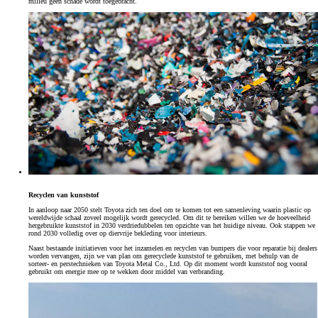
milieu geen schade wordt toegebracht.
Recyclen van kunststof
In aanloop naar 2050 stelt Toyota zich ten doel om te komen tot een samenleving waarin plastic op
wereldwijde schaal zoveel mogelijk wordt gerecycled. Om dit te bereiken willen we de hoeveelheid
hergebruikte kunststof in 2030 verdriedubbelen ten opzichte van het huidige niveau. Ook stappen we
rond 2030 volledig over op diervrije bekleding voor interieurs.
Naast bestaande initiatieven voor het inzamelen en recyclen van bumpers die voor reparatie bij dealers
worden vervangen, zijn we van plan om gerecyclede kunststof te gebruiken, met behulp van de
sorteer- en perstechnieken van Toyota Metal Co., Ltd. Op dit moment wordt kunststof nog vooral
gebruikt om energie mee op te wekken door middel van verbranding.