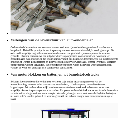
Verlengen van de levensduur van auto-onderdelen
Gedurende de levensduur van een auto kunnen veel van zijn onderdelen gereviseerd worden voor
hergebruik. Hetzelfde principe is van toepassing wanneer een auto uiteindelijk wordt gesloopt. De
auto heeft mogelijk nog talloze onderdelen die na revisie geschikt zijn om opnieuw te worden
gebruikt. Daarom hanteren we een uitgebreid revisieprogramma voor onderdelen, waarvoor we
gebruikmaken van onderdelen die retour komen vanuit ons Europese dealernetwerk. De geretourneerde
onderdelen worden geïnspecteerd en gereviseerd in een revisiewerkplaats, waarbij eventueel versleten
componenten worden vervangen. Het betreffende onderdeel wordt na revisie weer geassembleerd,
verpakt en voor een gunstige prijs aangeboden aan klanten.
Van motorblokken en batterijen tot brandstofcelstacks
Belangrijke onderdelen die we kunnen reviseren, zijn onder meer compressoren van de
airconditioning, automatische transmissie, stuurhuizen, cilinderkoppen, motorblokken en
koppelingen. We onderzoeken altijd manieren om onderdelen maximaal te benutten en er waar
mogelijk nieuwe toepassingen voor te vinden. Zo geven we brandstofcel stacks een tweede leven door
ze in te zetten als generatoren voor energie. Wereldwijd zorgen we er ook voor dat hybride batterijen
uit onze auto’s worden gehaald en worden gebruikt om schone energie van zonnepanelen in op te
slaan.