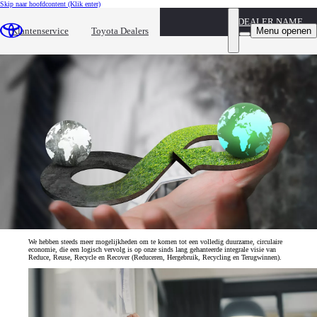
Skip naar hoofdcontent
(Klik enter)
DEALER NAME
Circulariteit
Menu openen
Klantenservice
Toyota Dealers
Een circulaire economie bouwen
We hebben steeds meer mogelijkheden om te komen tot een volledig duurzame, circulaire
economie, die een logisch vervolg is op onze sinds lang gehanteerde integrale visie van
Reduce, Reuse, Recycle en Recover (Reduceren, Hergebruik, Recycling en Terugwinnen).