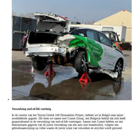
Verwerking end-of-life voertuig
In de context van het Toyota Global 100 Dismantlers Project, hebben we in België onze eerste
modelfabriek opgezet. Dit doen we samen met Comet Group, een Belgisch bedrijf dat zich heeft
gespecialiseerd in de verwerking van end-of-life voertuigen. Samen met Comet hebben we een
demonstratie gegeven van de juiste verwerking van een auto met brandstofcel, volgens een
gebruiksaanwijzing op video waarin de juiste wijze van verwerken en recyclen wordt getoond.