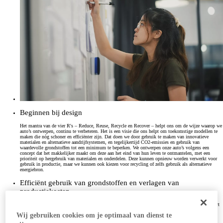
Beginnen bij design
Het mantra van de vier R's – Reduce, Reuse, Recycle en Recover – helpt ons om de wijze waarop we
auto’s ontwerpen, continu te verbeteren. Het is een visie die ons helpt om toekomstige modellen te
maken die nóg schoner en efficiënter zijn. Dat doen we door gebruik te maken van innovatieve
materialen en alternatieve aandrijfsystemen, en tegelijkertijd CO2-emissies en gebruik van
waardevolle grondstoffen tot een minimum te beperken. We ontwerpen onze auto’s volgens een
concept dat het makkelijker maakt om deze aan het eind van hun leven te ontmantelen, met een
prioriteit op hergebruik van materialen en onderdelen. Deze kunnen opnieuw worden verwerkt voor
gebruik in productie, maar we kunnen ook kiezen voor recycling of zelfs gebruik als alternatieve
energiebron.
Efficiënt gebruik van grondstoffen en verlagen van
productiekosten
We vinden continu nieuwe manieren om onderdelen en grondstoffen te hergebruiken. Dit vermindert
de vraag naar ruwe grondstoffen, wat energie bespaart en ons helpt het milieu zo min mogelijk te
Wij gebruiken cookies om je optimaal van dienst te
belasten. Tijdens het productieproces zorgen we ervoor dat we grondstoffen zoveel mogelijk
hergebruiken, in plaats van weggooien. Dat geldt ook voor water en eventuele restmaterialen die