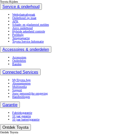
Toyota Rijders
Service & onderhoud
Werkplaatsafspraak
Onderhoud op maat
APK
Schade- en glasherstel melden
Airco onderhoud
Hybride zekerheid controle
Pechhulp
Terugroepactie
Toyota Service Informatie
Accessoires & onderdelen
Accessoires
Onderdelen
Banden
Connected Services
MyToyota App
Abonnementen
Multimedia
Support
Jouw persoonlijke omgeving
Handleidingen
Garantie
Fabrieksgarantie
10 jaar garantie
10 jaar batterijgarantie
Ontdek Toyota
Ontdek Toyota