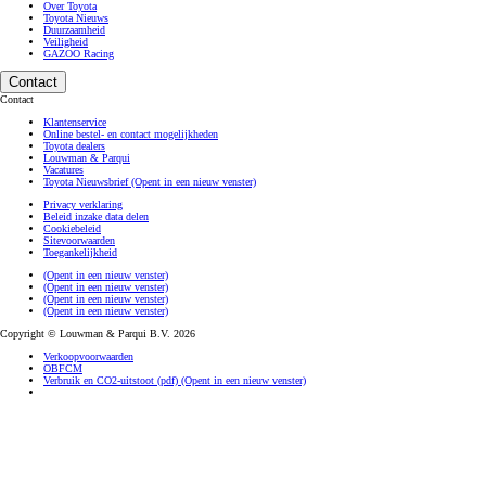
Over Toyota
Toyota Nieuws
Duurzaamheid
Veiligheid
GAZOO Racing
Contact
Contact
Klantenservice
Online bestel- en contact mogelijkheden
Toyota dealers
Louwman & Parqui
Vacatures
Toyota Nieuwsbrief
(Opent in een nieuw venster)
Privacy verklaring
Beleid inzake data delen
Cookiebeleid
Sitevoorwaarden
Toegankelijkheid
(Opent in een nieuw venster)
(Opent in een nieuw venster)
(Opent in een nieuw venster)
(Opent in een nieuw venster)
Copyright © Louwman & Parqui B.V. 2026
Verkoopvoorwaarden
OBFCM
Verbruik en CO2-uitstoot (pdf)
(Opent in een nieuw venster)