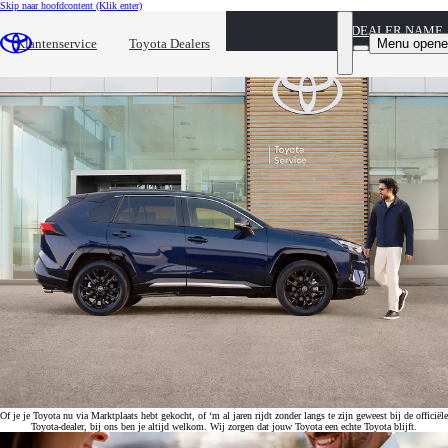
Skip naar hoofdcontent
(Klik enter)
DEALER NAME
Welkom bij de Toyota-dealer
Menu opene
Klantenservice
Toyota Dealers
Je Toyota is bij ons altijd welkom – ook als je ‘m niet bij ons hebt gekocht
Of je je Toyota nu via Marktplaats hebt gekocht, of ‘m al jaren rijdt zonder langs te zijn geweest bij de officiële
Toyota-dealer, bij ons ben je altijd welkom. Wij zorgen dat jouw Toyota een echte Toyota blijft.