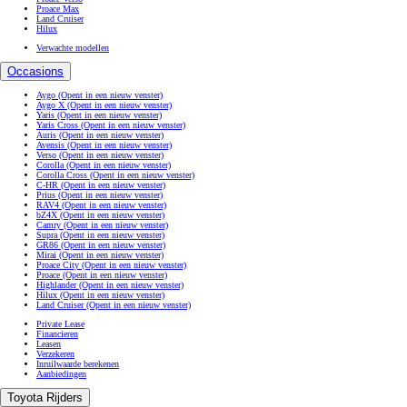
Proace Max
Land Cruiser
Hilux
Verwachte modellen
Occasions
Aygo
(Opent in een nieuw venster)
Aygo X
(Opent in een nieuw venster)
Yaris
(Opent in een nieuw venster)
Yaris Cross
(Opent in een nieuw venster)
Auris
(Opent in een nieuw venster)
Avensis
(Opent in een nieuw venster)
Verso
(Opent in een nieuw venster)
Corolla
(Opent in een nieuw venster)
Corolla Cross
(Opent in een nieuw venster)
C-HR
(Opent in een nieuw venster)
Prius
(Opent in een nieuw venster)
RAV4
(Opent in een nieuw venster)
bZ4X
(Opent in een nieuw venster)
Camry
(Opent in een nieuw venster)
Supra
(Opent in een nieuw venster)
GR86
(Opent in een nieuw venster)
Mirai
(Opent in een nieuw venster)
Proace City
(Opent in een nieuw venster)
Proace
(Opent in een nieuw venster)
Highlander
(Opent in een nieuw venster)
Hilux
(Opent in een nieuw venster)
Land Cruiser
(Opent in een nieuw venster)
Private Lease
Financieren
Leasen
Verzekeren
Inruilwaarde berekenen
Aanbiedingen
Toyota Rijders