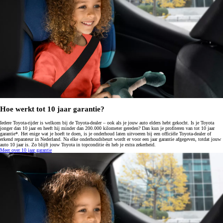
Hoe werkt tot 10 jaar garantie?
Iedere Toyota-rijder is welkom bij de Toyota-dealer – ook als je jouw auto elders hebt gekocht. Is je Toyota
jonger dan 10 jaar en heeft hij minder dan 200.000 kilometer gereden? Dan kun je profiteren van tot 10 jaar
garantie*. Het enige wat je hoeft te doen, is je onderhoud laten uitvoeren bij een officiële Toyota-dealer of
erkend reparateur in Nederland. Na elke onderhoudsbeurt wordt er voor een jaar garantie afgegeven, totdat jouw
auto 10 jaar is. Zo blijft jouw Toyota in topconditie én heb je extra zekerheid.
Meer over 10 jaar garantie