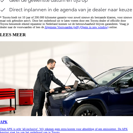
Direct inplannen in de agenda van je dealer naar keuze
* Toyota biedt tot 10 jaar of 200.000 kilometer garantie voor zowel nieuwe als bestaande klanten, voor nieuwe
maar ook gebruikte auto’s. Door het onderhoud uit te laten voeren door een Toyota dealer of officiële door
Toyota benoemde erkend reparateur in Nederland kunnen we de betrouwbaarheid blijven garanderen. Vraag je
dealer naar de voorwaarden of lees de
Algemene Voorwaarden (pdf)
(Opens in new window)
online.
LEES MEER
APK
Onze APK is echt 'all-inclusive'. Wij rekenen geen extra kosten voor afmelding of een emissietest. De APK
keuring staat los van het onderhoud van je Toyota.