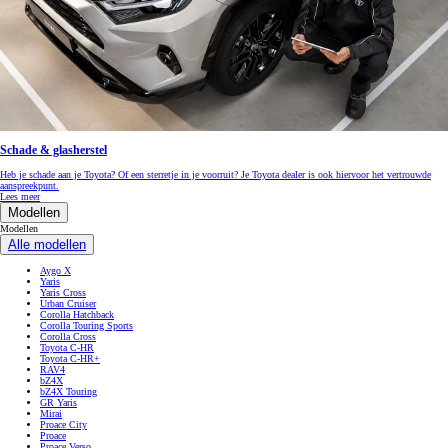
Schade & glasherstel
Heb je schade aan je Toyota? Of een sterretje in je voorruit? Je Toyota dealer is ook hiervoor het vertrouwde
aanspreekpunt.
Lees meer
Modellen
Modellen
Alle modellen
Aygo X
Yaris
Yaris Cross
Urban Cruiser
Corolla Hatchback
Corolla Touring Sports
Corolla Cross
Toyota C-HR
Toyota C-HR+
RAV4
bZ4X
bZ4X Touring
GR Yaris
Mirai
Proace City
Proace
Proace Verso