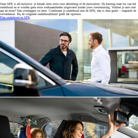
Onze APK is all-inclusive: je betaalt niets extra voor afmelding of de emissietest. De keuring staat los van het
onderhoud en er worden geen extra werkzaamheden uitgevoerd zonder jouw toestemming. Voldoet je auto niet
aan de eisen? Dan overleggen we eerst. Combineer je onderhoud met de APK, dan is deze gratis – ongeacht de
vervaldatum. Bij de volgende onderhoudsbeurt geldt dat opnieuw.
Plan onderhoud en APK