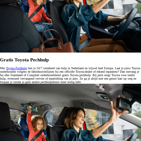
Gratis Toyota Pechhulp
Met
Toyota Pechhulp
ben je 24/7 verzekerd van hulp in Nederland en vrijwel heel Europa. Laat je jouw Toyota
onderhouden volgens de fabrieksrichtlijnen bij een officiële Toyota-dealer of erkend reparateur? Dan ontvang je
bij elke Standaard of Compleet onderhoudsbeurt gratis Toyota pechhulp. Bij pech zorgt Toyota voor snelle
hulp, eventueel vervangend vervoer of repatriëring van je auto. Zo ga je altijd met een gerust hart op weg en
bespaar je omdat je geen andere pechhulpdienst meer nodig hebt.