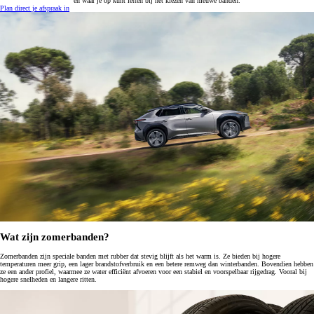
en waar je op kunt letten bij het kiezen van nieuwe banden.
Plan direct je afspraak in
Wat zijn zomerbanden?
Zomerbanden zijn speciale banden met rubber dat stevig blijft als het warm is. Ze bieden bij hogere
temperaturen meer grip, een lager brandstofverbruik en een betere remweg dan winterbanden. Bovendien hebben
ze een ander profiel, waarmee ze water efficiënt afvoeren voor een stabiel en voorspelbaar rijgedrag. Vooral bij
hogere snelheden en langere ritten.