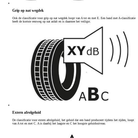
Grip op nat wegdek
Ook de classificatie voor grip op nat wegdek loopt van A tot en met E. Een band met A-classificatie
heeft de kortste remweg op nat asfalt en is daarmee het veiligst.
Extern afrolgeluid
De classificatie voor extern afrolgeluid, het geluid dat een band produceert tijdens het rijden, loopt
van A tot en met C. A is daarbij het laagste en C het hoogste geluidsniveau.