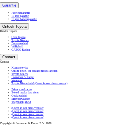
Garantie
Fabrieksgarantie
10 jaar garantie
10 jaar batterijgarantie
Ontdek Toyota
Ontdek Toyota
Over Toyota
Toyota Nieuws
Duurzaamheid
Veiligheid
GAZOO Racing
Contact
Contact
Klantenservice
Online bestel- en contact mogelijkheden
Toyota dealers
Louwman & Parqui
Vacatures
Toyota Nieuwsbrief
(Opent in een nieuw venster)
Privacy verklaring
Beleid inzake data delen
Cookiebeleid
Sitevoorwaarden
Toegankelijkheid
(Opent in een nieuw venster)
(Opent in een nieuw venster)
(Opent in een nieuw venster)
(Opent in een nieuw venster)
Copyright © Louwman & Parqui B.V. 2026