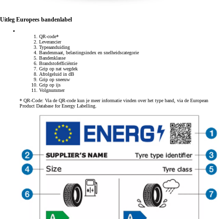
Uitleg Europees bandenlabel
QR-code*
Leverancier
Typeaanduiding
Bandenmaat, belastingsindex en snelheidscategorie
Bandenklasse
Brandstofefficiëntie
Grip op nat wegdek
Afrolgeluid in dB
Grip op sneeuw
Grip op ijs
Volgnummer
* QR-Code: Via de QR-code kun je meer informatie vinden over het type band, via de European
Product Database for Energy Labelling.