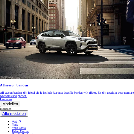
All season banden
All season banden zijn ideaal als je het hele jaar met dezelfde banden wilt rijden. Ze zijn geschikt voor normale
weersomstandigheden.
Lees meer
Modellen
Modellen
Alle modellen
Aygo X
Yaris
Yaris Cross
Urban Cruiser