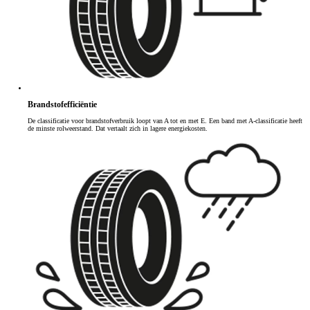
Brandstofefficiëntie
De classificatie voor brandstofverbruik loopt van A tot en met E. Een band met A-classificatie heeft
de minste rolweerstand. Dat vertaalt zich in lagere energiekosten.