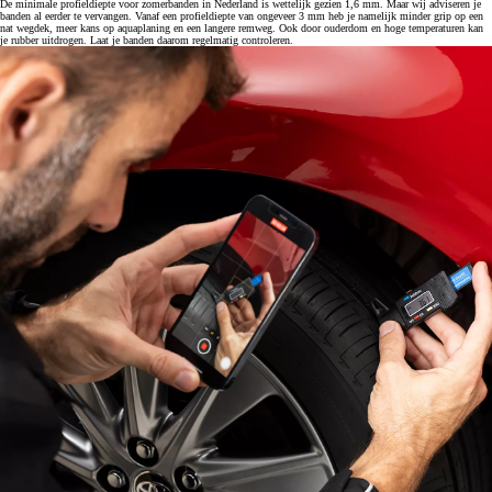
De minimale profieldiepte voor zomerbanden in Nederland is wettelijk gezien 1,6 mm. Maar wij adviseren je
banden al eerder te vervangen. Vanaf een profieldiepte van ongeveer 3 mm heb je namelijk minder grip op een
nat wegdek, meer kans op aquaplaning en een langere remweg. Ook door ouderdom en hoge temperaturen kan
je rubber uitdrogen. Laat je banden daarom regelmatig controleren.