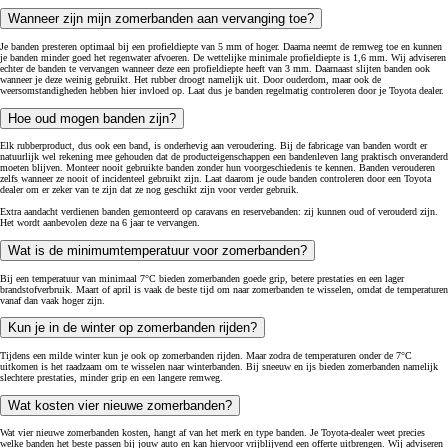
Wanneer zijn mijn zomerbanden aan vervanging toe?
Je banden presteren optimaal bij een profieldiepte van 5 mm of hoger. Daarna neemt de remweg toe en kunnen
je banden minder goed het regenwater afvoeren. De wettelijke minimale profieldiepte is 1,6 mm. Wij adviseren
echter de banden te vervangen wanneer deze een profieldiepte heeft van 3 mm. Daarnaast slijten banden ook
wanneer je deze weinig gebruikt. Het rubber droogt namelijk uit. Door ouderdom, maar ook de
weersomstandigheden hebben hier invloed op. Laat dus je banden regelmatig controleren door je Toyota dealer.
Hoe oud mogen banden zijn?
Elk rubberproduct, dus ook een band, is onderhevig aan veroudering. Bij de fabricage van banden wordt er
natuurlijk wel rekening mee gehouden dat de producteigenschappen een bandenleven lang praktisch onveranderd
moeten blijven. Monteer nooit gebruikte banden zonder hun voorgeschiedenis te kennen. Banden verouderen
zelfs wanneer ze nooit of incidenteel gebruikt zijn. Laat daarom je oude banden controleren door een Toyota
dealer om er zeker van te zijn dat ze nog geschikt zijn voor verder gebruik.
Extra aandacht verdienen banden gemonteerd op caravans en reservebanden: zij kunnen oud of verouderd zijn.
Het wordt aanbevolen deze na 6 jaar te vervangen.
Wat is de minimumtemperatuur voor zomerbanden?
Bij een temperatuur van minimaal 7°C bieden zomerbanden goede grip, betere prestaties en een lager
brandstofverbruik. Maart of april is vaak de beste tijd om naar zomerbanden te wisselen, omdat de temperaturen
vanaf dan vaak hoger zijn.
Kun je in de winter op zomerbanden rijden?
Tijdens een milde winter kun je ook op zomerbanden rijden. Maar zodra de temperaturen onder de 7°C
uitkomen is het raadzaam om te wisselen naar winterbanden. Bij sneeuw en ijs bieden zomerbanden namelijk
slechtere prestaties, minder grip en een langere remweg.
Wat kosten vier nieuwe zomerbanden?
Wat vier nieuwe zomerbanden kosten, hangt af van het merk en type banden. Je Toyota-dealer weet precies
welke banden het beste passen bij jouw auto en kan hiervoor vrijblijvend een offerte uitbrengen. Wij adviseren