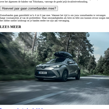
over het algemeen de banden van Yokohama, vanwege de goede prijs-kwaliteitverhouding.
Hoeveel jaar gaan zomerbanden mee?
Zomerbanden gaan gemiddeld zo’n 4 tot 6 jaar mee. Wanneer het tijd is om jouw zomerbanden te vervangen
hangt voornamelijk af van de profieldikte. Maar omstandigheden als hitte en felle zon kunnen ervoor zorgen dat
het rubber sneller uitdroogt en je banden eerder toe zijn aan vervanging.
LEES MEER