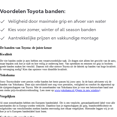
Voordelen Toyota banden:
Veiligheid door maximale grip en afvoer van water
Kies voor zomer, winter of all season banden
Aantrekkelijke prijzen en vakkundige montage
De banden van Toyota: de juiste keuze
Kwaliteit
De vier banden onder je auto hebben een verantwoordelijke taak. Ze dragen niet alleen het gewicht van de auto,
maar bepalen ook hoe je rijdt en hoe veilig je onderweg bent. Van optrekken en remmen tot grip in bochten:
goede banden maken het verschil. Daarom rolt elke nieuwe Toyota uit de fabriek op banden van hoge kwaliteit.
Is vervanging nodig? Kies dan opnieuw voor diezelfde kwaliteit.
Yokohama
Jouw Toyota-dealer weet precies welke banden het beste passen bij jouw auto. In de basis adviseren wij de
banden van Yokohama. Deze zijn ontwikkeld met oog voor prestaties, veiligheid en comfort én afgestemd op
de rijeigenschappen van Toyota. Met de zomerbanden van Yokohama kies je voor een betrouwbare band met
een sterke prijs-kwaliteitsverhouding. Lees meer op
www.yokohama.nl
(Opens in new window)
.
Vergelijken
Al onze zomerbanden hebben een Europees bandenlabel. Dit is een verplicht, gestandaardiseerd label voor alle
autobanden die in Europa worden verkocht. Daardoor kun je eigenschappen als grip, brandstofefficiëntie en
rolgeluiden van verschillenden merken banden eenvoudig met elkaar vergelijken. Hieronder leggen wij je uit
hoe je zo’n Europees bandenlabel kunt lezen.