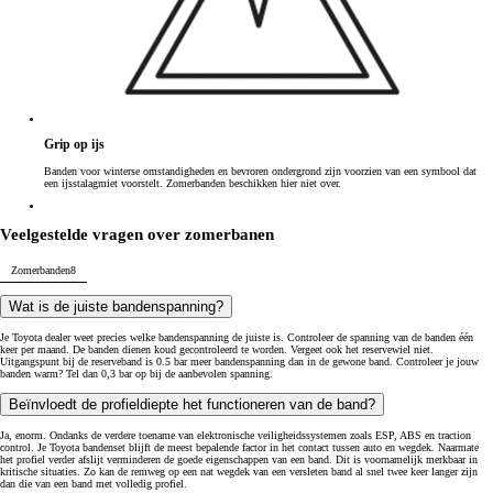
Grip op ijs
Banden voor winterse omstandigheden en bevroren ondergrond zijn voorzien van een symbool dat
een ijsstalagmiet voorstelt. Zomerbanden beschikken hier niet over.
Veelgestelde vragen over zomerbanen
Zomerbanden
8
Wat is de juiste bandenspanning?
Je Toyota dealer weet precies welke bandenspanning de juiste is. Controleer de spanning van de banden één
keer per maand. De banden dienen koud gecontroleerd te worden. Vergeet ook het reservewiel niet.
Uitgangspunt bij de reserveband is 0.5 bar meer bandenspanning dan in de gewone band. Controleer je jouw
banden warm? Tel dan 0,3 bar op bij de aanbevolen spanning.
Beïnvloedt de profieldiepte het functioneren van de band?
Ja, enorm. Ondanks de verdere toename van elektronische veiligheidssystemen zoals ESP, ABS en traction
control. Je Toyota bandenset blijft de meest bepalende factor in het contact tussen auto en wegdek. Naarmate
het profiel verder afslijt verminderen de goede eigenschappen van een band. Dit is voornamelijk merkbaar in
kritische situaties. Zo kan de remweg op een nat wegdek van een versleten band al snel twee keer langer zijn
dan die van een band met volledig profiel.