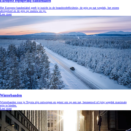
Europese regelgeving bandenlabel
Het Europese bandenlabel geeft je inzicht in de brandstofefficiëntie, de grip op nat wegdek, het extern
afrolgeluid en de grip op sneeuw en ijs.
Lees meer
Winterbanden
Winterbanden voor je Toyota zijn ontworpen en getest om op een nat, besneeuwd of ijzig wegdek maximale
grip te bieden.
Lees meer