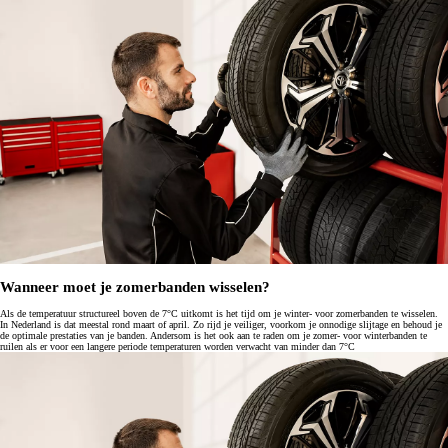
Wanneer moet je zomerbanden wisselen?
Als de temperatuur structureel boven de 7°C uitkomt is het tijd om je winter- voor zomerbanden te wisselen.
In Nederland is dat meestal rond maart of april. Zo rijd je veiliger, voorkom je onnodige slijtage en behoud je
de optimale prestaties van je banden. Andersom is het ook aan te raden om je zomer- voor winterbanden te
ruilen als er voor een langere periode temperaturen worden verwacht van minder dan 7°C