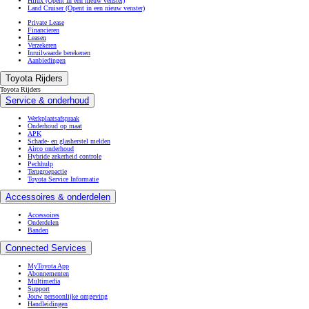
Hilux
(Opent in een nieuw venster)
Land Cruiser
(Opent in een nieuw venster)
Private Lease
Financieren
Leasen
Verzekeren
Inruilwaarde berekenen
Aanbiedingen
Toyota Rijders
Toyota Rijders
Service & onderhoud
Werkplaatsafspraak
Onderhoud op maat
APK
Schade- en glasherstel melden
Airco onderhoud
Hybride zekerheid controle
Pechhulp
Terugroepactie
Toyota Service Informatie
Accessoires & onderdelen
Accessoires
Onderdelen
Banden
Connected Services
MyToyota App
Abonnementen
Multimedia
Support
Jouw persoonlijke omgeving
Handleidingen