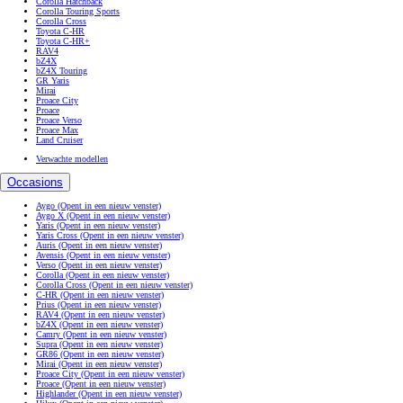
Corolla Hatchback
Corolla Touring Sports
Corolla Cross
Toyota C-HR
Toyota C-HR+
RAV4
bZ4X
bZ4X Touring
GR Yaris
Mirai
Proace City
Proace
Proace Verso
Proace Max
Land Cruiser
Verwachte modellen
Occasions
Aygo
(Opent in een nieuw venster)
Aygo X
(Opent in een nieuw venster)
Yaris
(Opent in een nieuw venster)
Yaris Cross
(Opent in een nieuw venster)
Auris
(Opent in een nieuw venster)
Avensis
(Opent in een nieuw venster)
Verso
(Opent in een nieuw venster)
Corolla
(Opent in een nieuw venster)
Corolla Cross
(Opent in een nieuw venster)
C-HR
(Opent in een nieuw venster)
Prius
(Opent in een nieuw venster)
RAV4
(Opent in een nieuw venster)
bZ4X
(Opent in een nieuw venster)
Camry
(Opent in een nieuw venster)
Supra
(Opent in een nieuw venster)
GR86
(Opent in een nieuw venster)
Mirai
(Opent in een nieuw venster)
Proace City
(Opent in een nieuw venster)
Proace
(Opent in een nieuw venster)
Highlander
(Opent in een nieuw venster)