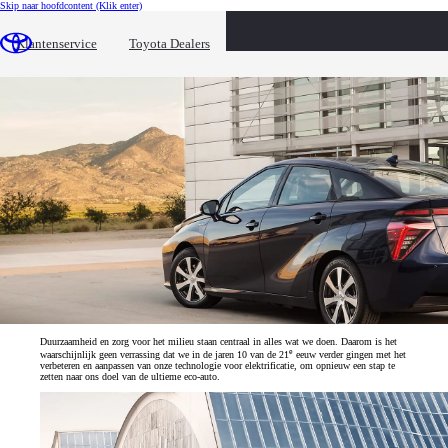
Skip naar hoofdcontent
(Klik enter)
De jaren 10
Klantenservice
Toyota Dealers
Begin van het waterstof tijdperk met de Toyota Mirai brandstofcelauto
Duurzaamheid en zorg voor het milieu staan centraal in alles wat we doen. Daarom is het
e
waarschijnlijk geen verrassing dat we in de jaren 10 van de 21
eeuw verder gingen met het
verbeteren en aanpassen van onze technologie voor elektrificatie, om opnieuw een stap te
zetten naar ons doel van de ultieme eco-auto.