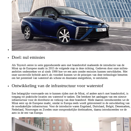
Doel: nul emissies
Als Toyota’s eerste in serie geproduceerde auto met brandstofcel markeerde de introductie van de
Mirai op de Europese markt in 2015 de volgende stap in deze richting. Gedreven door onze milieu-
ambities onderzoeken we al sinds 1990 hoe we een auto zonder emissies kunnen ontwikkelen. Met
onze succesvolle hybride auto’s als voordeel kunnen we de principes van deze technologie benutten
om het potentieel van waterstof als schone en duurzame energiebron, te ontsluiten.
Ontwikkeling van de infrastructuur voor waterstof
Een belangrijke voorwaarde om te kunnen rijden met de Mirai, of andere auto’s met brandstofcel, is
toegang tot praktische locaties om waterstof te tanken. Dat betekent het aanleggen van een nieuwe
infrastructuur voor de distributie en verkoop van deze brandstof. Mede daarom introduceerden we de
Mirai eerst op de Europese markt, omdat in Europa reeds wordt geïnvesteerd in de ontwikkeling van
de noodzakelijke infrastructuur. Voor de introductie waren Engeland, Duitsland, België, Denemarken,
Nederland, Noorwegen en Zweden onze oorspronkelijke doelmarkten, daarna introduceerden we de
auto in de rest van Europa.