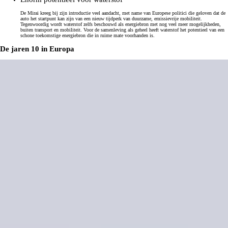
De Mirai kreeg bij zijn introductie veel aandacht, met name van Europese politici die geloven dat de
auto het startpunt kan zijn van een nieuw tijdperk van duurzame, emissievrije mobiliteit.
Tegenwoordig wordt waterstof zelfs beschouwd als energiebron met nog veel meer mogelijkheden,
buiten transport en mobiliteit. Voor de samenleving als geheel heeft waterstof het potentieel van een
schone toekomstige energiebron die in ruime mate voorhanden is.
De jaren 10 in Europa