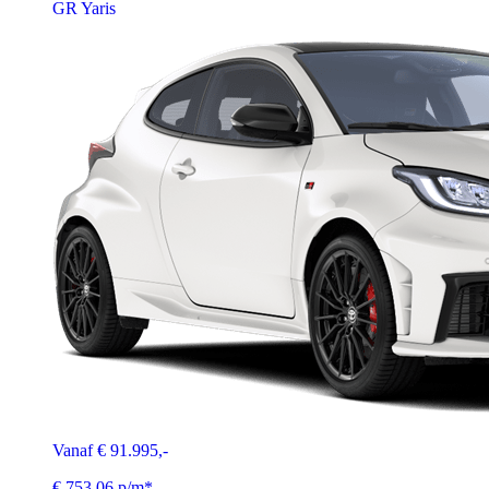
GR Yaris
Vanaf € 91.995,-
€ 753,06 p/m*