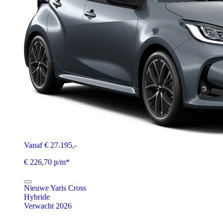
Vanaf € 27.195,-
€ 226,70 p/m*
Nieuwe Yaris Cross
Hybride
Verwacht 2026