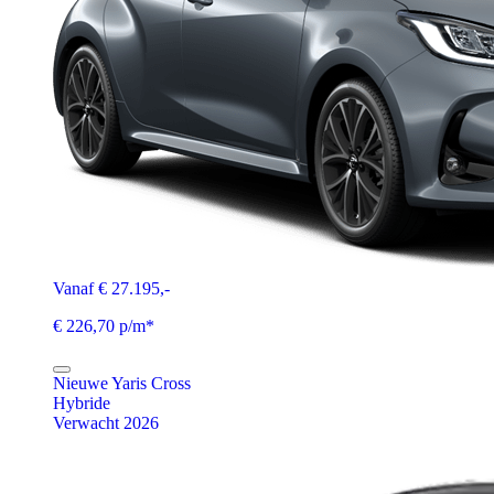
Vanaf € 27.195,-
€ 226,70 p/m*
Nieuwe Yaris Cross
Hybride
Verwacht 2026