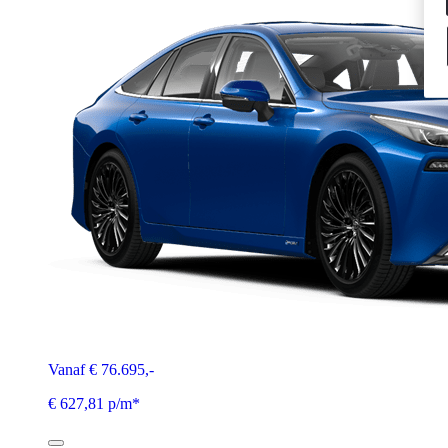
Vanaf € 76.695,-
€ 627,81 p/m*