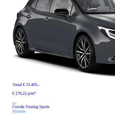
Vanaf € 33.495,-
€ 279,22 p/m*
Corolla Touring Sports
Hybride