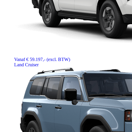
Vanaf € 59.197,- (excl. BTW)
Land Cruiser