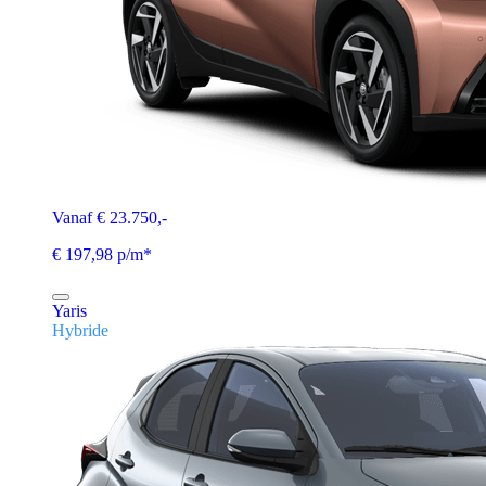
Vanaf € 23.750,-
€ 197,98 p/m*
Yaris
Hybride