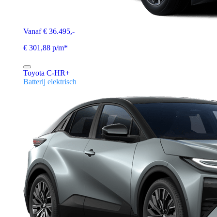
Vanaf € 36.495,-
€ 301,88 p/m*
Toyota C-HR+
Batterij elektrisch