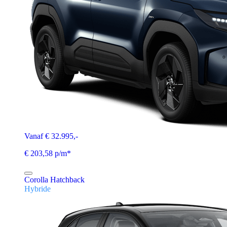
Vanaf € 32.995,-
€ 203,58 p/m*
Corolla Hatchback
Hybride