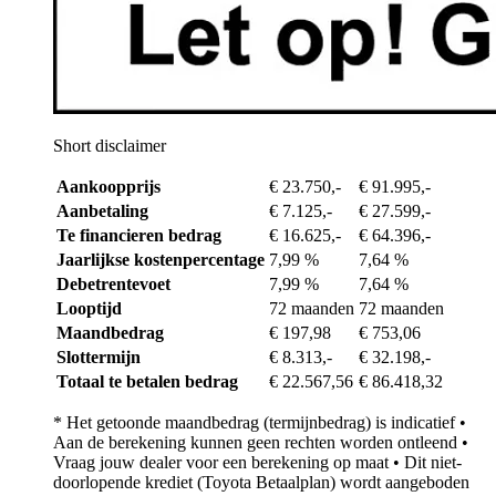
Short disclaimer
Aankoopprijs
€ 23.750,-
€ 91.995,-
Aanbetaling
€ 7.125,-
€ 27.599,-
Te financieren bedrag
€ 16.625,-
€ 64.396,-
Jaarlijkse kostenpercentage
7,99 %
7,64 %
Debetrentevoet
7,99 %
7,64 %
Looptijd
72 maanden
72 maanden
Maandbedrag
€ 197,98
€ 753,06
Slottermijn
€ 8.313,-
€ 32.198,-
Totaal te betalen bedrag
€ 22.567,56
€ 86.418,32
* Het getoonde maandbedrag (termijnbedrag) is indicatief •
Aan de berekening kunnen geen rechten worden ontleend •
Vraag jouw dealer voor een berekening op maat • Dit niet-
doorlopende krediet (Toyota Betaalplan) wordt aangeboden