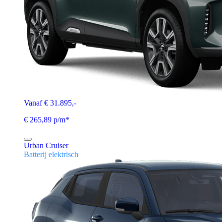
Vanaf € 31.895,-
€ 265,89 p/m*
Urban Cruiser
Batterij elektrisch