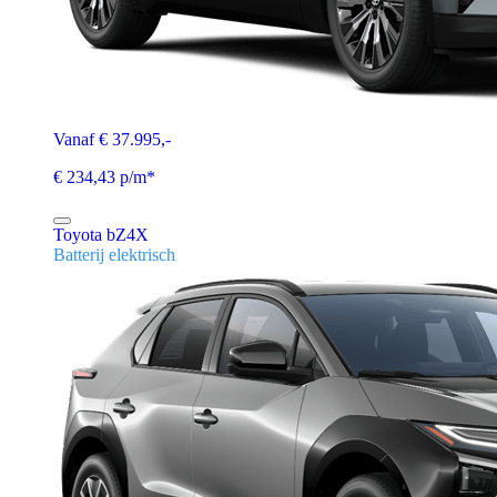
Vanaf € 37.995,-
€ 234,43 p/m*
Toyota bZ4X
Batterij elektrisch