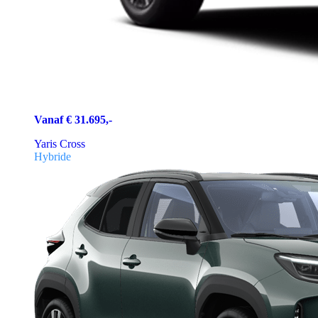
Vanaf € 31.695,-
Yaris Cross
Hybride