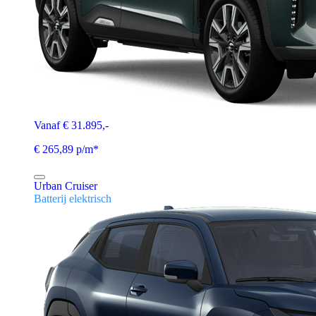
Vanaf € 31.895,-
€ 265,89 p/m*
Urban Cruiser
Batterij elektrisch