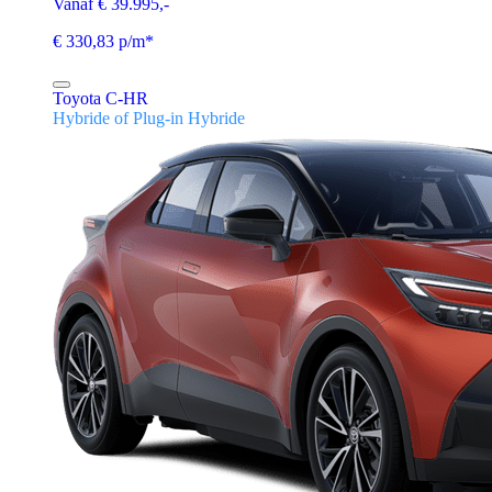
Vanaf € 39.995,-
€ 330,83 p/m*
Toyota C-HR
Hybride of Plug-in Hybride