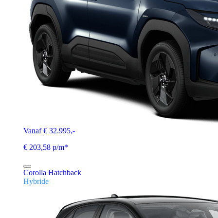
Vanaf € 32.995,-
€ 203,58 p/m*
Corolla Hatchback
Hybride