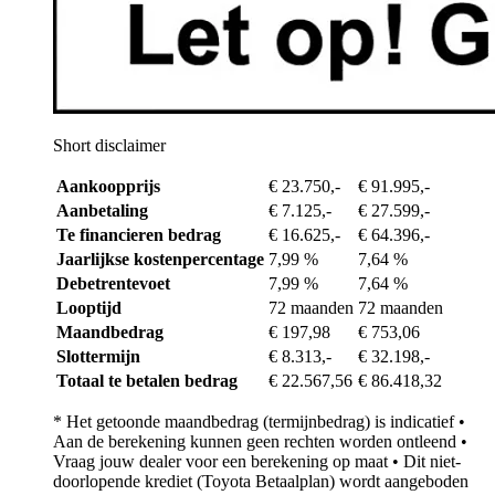
Short disclaimer
Aankoopprijs
€ 23.750,-
€ 91.995,-
Aanbetaling
€ 7.125,-
€ 27.599,-
Te financieren bedrag
€ 16.625,-
€ 64.396,-
Jaarlijkse kostenpercentage
7,99 %
7,64 %
Debetrentevoet
7,99 %
7,64 %
Looptijd
72 maanden
72 maanden
Maandbedrag
€ 197,98
€ 753,06
Slottermijn
€ 8.313,-
€ 32.198,-
Totaal te betalen bedrag
€ 22.567,56
€ 86.418,32
* Het getoonde maandbedrag (termijnbedrag) is indicatief •
Aan de berekening kunnen geen rechten worden ontleend •
Vraag jouw dealer voor een berekening op maat • Dit niet-
doorlopende krediet (Toyota Betaalplan) wordt aangeboden