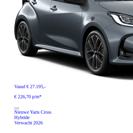
Vanaf € 27.195,-
€ 226,70 p/m*
Nieuwe Yaris Cross
Hybride
Verwacht 2026