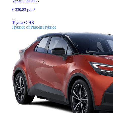
Vanaf € 39.995,-
€ 330,83 p/m*
Toyota C-HR
Hybride of Plug-in Hybride