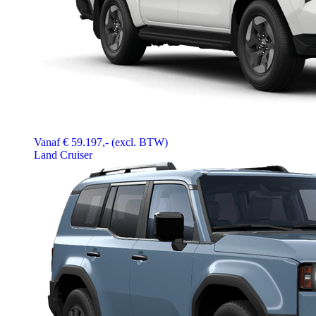
Vanaf € 59.197,- (excl. BTW)
Land Cruiser