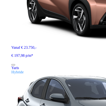
Vanaf € 23.750,-
€ 197,98 p/m*
Yaris
Hybride