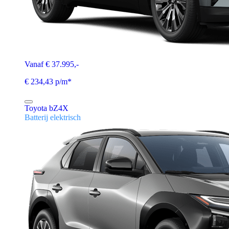
Vanaf € 37.995,-
€ 234,43 p/m*
Toyota bZ4X
Batterij elektrisch