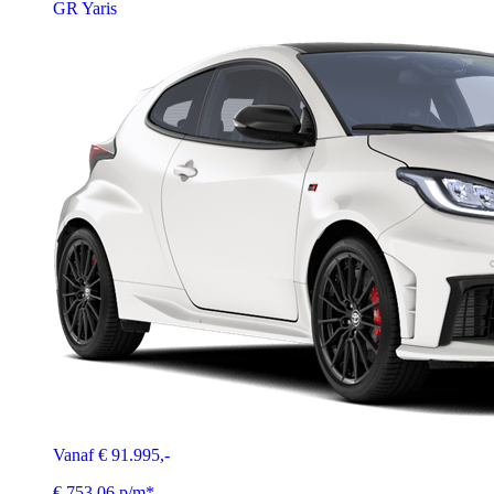
GR Yaris
Vanaf € 91.995,-
€ 753,06 p/m*