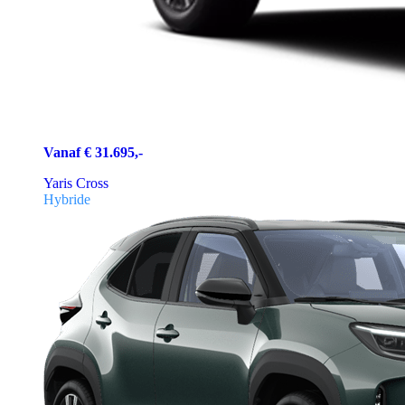
Vanaf € 31.695,-
Yaris Cross
Hybride