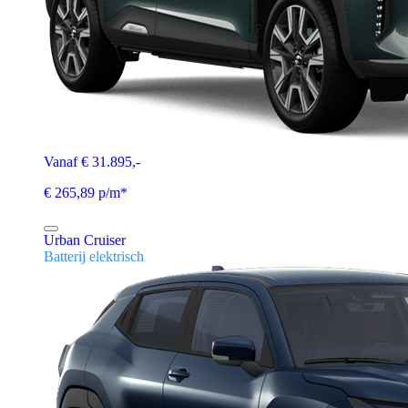
Vanaf € 31.895,-
€ 265,89 p/m*
Urban Cruiser
Batterij elektrisch