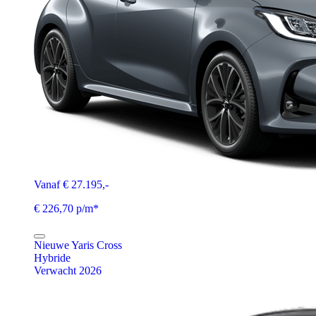
Vanaf € 27.195,-
€ 226,70 p/m*
Nieuwe Yaris Cross
Hybride
Verwacht 2026