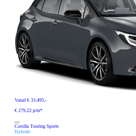
Vanaf € 33.495,-
€ 279,22 p/m*
Corolla Touring Sports
Hybride