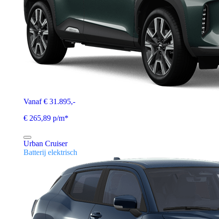
Vanaf € 31.895,-
€ 265,89 p/m*
Urban Cruiser
Batterij elektrisch