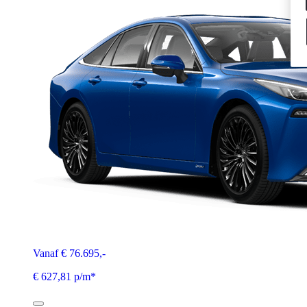
Vanaf € 76.695,-
€ 627,81 p/m*