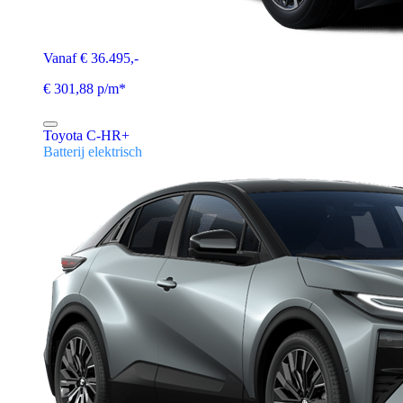
Vanaf € 36.495,-
€ 301,88 p/m*
Toyota C-HR+
Batterij elektrisch