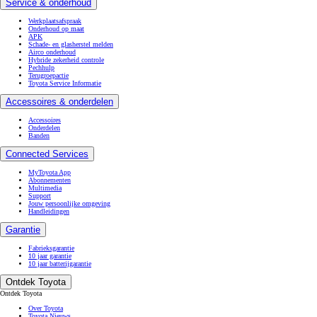
Service & onderhoud
Werkplaatsafspraak
Onderhoud op maat
APK
Schade- en glasherstel melden
Airco onderhoud
Hybride zekerheid controle
Pechhulp
Terugroepactie
Toyota Service Informatie
Accessoires & onderdelen
Accessoires
Onderdelen
Banden
Connected Services
MyToyota App
Abonnementen
Multimedia
Support
Jouw persoonlijke omgeving
Handleidingen
Garantie
Fabrieksgarantie
10 jaar garantie
10 jaar batterijgarantie
Ontdek Toyota
Ontdek Toyota
Over Toyota
Toyota Nieuws