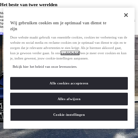
Het beste van twee werelden
Met de nieuwe generatie Hybrid werken een benzine- en elektromotor naadloos samen voor een zuinige en
krachtige manier van rijden. Zo rijd je tot wel 50% van de tijd elektrisch, zonder stekker. Geniet je standaard
van het comfort van een automaat en profiteer je van een laag brandstofverbruik. Zo rijdt een Corolla Touring
Wij gebruiken cookies om je optimaal van dienst te
Sports ongeveer 18 tot 22 kilometer op een liter benzine. Ben jij benieuwd wat jij kunt besparen in jouw
favoriete Toyota? Doe dan de test.
zijn
Ontdek alle hybride modellen
Deze website maakt gebruik van essentiële cookies, cookies ter verbetering van de
website en social media en reclame cookies om je optimaal van dienst te zijn en te
zorgen dat je relevante advertenties te zien krijgt. Als je hiermee akkoord gaat,
kun je gewoon verder gaan. In ons
cookiebeleid
lees je meer over cookies en kun
je, indien gewenst, jouw cookie-instellingen aanpassen.
Bekijk hier het beleid van onze leveranciers.
Alle cookies accepteren
Alles afwijzen
Cookie-instellingen