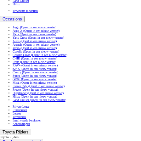
Land Cruiser
Hilux
Verwachte modellen
Occasions
Aygo
(Opent in een nieuw venster)
Aygo X
(Opent in een nieuw venster)
Yaris
(Opent in een nieuw venster)
Yaris Cross
(Opent in een nieuw venster)
Auris
(Opent in een nieuw venster)
Avensis
(Opent in een nieuw venster)
Verso
(Opent in een nieuw venster)
Corolla
(Opent in een nieuw venster)
Corolla Cross
(Opent in een nieuw venster)
C-HR
(Opent in een nieuw venster)
Prius
(Opent in een nieuw venster)
RAV4
(Opent in een nieuw venster)
bZ4X
(Opent in een nieuw venster)
Camry
(Opent in een nieuw venster)
Supra
(Opent in een nieuw venster)
GR86
(Opent in een nieuw venster)
Mirai
(Opent in een nieuw venster)
Proace City
(Opent in een nieuw venster)
Proace
(Opent in een nieuw venster)
Highlander
(Opent in een nieuw venster)
Hilux
(Opent in een nieuw venster)
Land Cruiser
(Opent in een nieuw venster)
Private Lease
Financieren
Leasen
Verzekeren
Inruilwaarde berekenen
Aanbiedingen
Toyota Rijders
Toyota Rijders