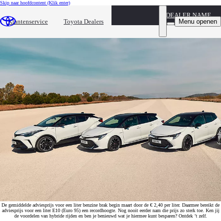
Skip naar hoofdcontent
(Klik enter)
DEALER NAME
Hoeveel kun jij besparen door hybride te rijden?
Menu openen
Klantenservice
Toyota Dealers
Besparen op brandstofverbruik en C02 is dubbel winst voor jouw portemonnee.
De gemiddelde adviesprijs voor een liter benzine brak begin maart door de € 2,40 per liter. Daarmee bereikt de
adviesprijs voor een liter E10 (Euro 95) een recordhoogte. Nog nooit eerder nam die prijs zo sterk toe. Ken jij
de voordelen van hybride rijden en ben je benieuwd wat je hiermee kunt besparen? Ontdek ’t zelf.