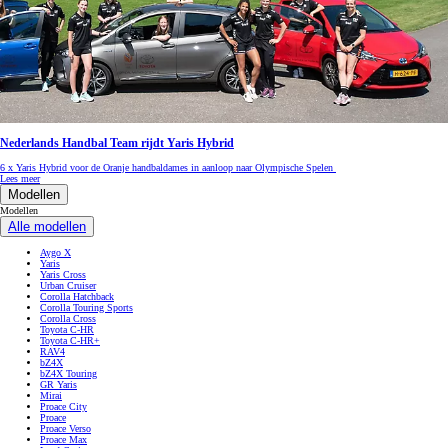
Nederlands Handbal Team rijdt Yaris Hybrid
6 x Yaris Hybrid voor de Oranje handbaldames in aanloop naar Olympische Spelen
Lees meer
Modellen
Modellen
Alle modellen
Aygo X
Yaris
Yaris Cross
Urban Cruiser
Corolla Hatchback
Corolla Touring Sports
Corolla Cross
Toyota C-HR
Toyota C-HR+
RAV4
bZ4X
bZ4X Touring
GR Yaris
Mirai
Proace City
Proace
Proace Verso
Proace Max