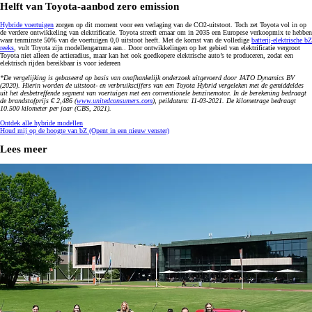
Helft van Toyota-aanbod zero emission
Hybride voertuigen
zorgen op dit moment voor een verlaging van de CO2-uitstoot. Toch zet Toyota vol in op
de verdere ontwikkeling van elektrificatie. Toyota streeft ernaar om in 2035 een Europese verkoopmix te hebben
waar tenminste 50% van de voertuigen 0,0 uitstoot heeft. Met de komst van de volledige
batterij-elektrische bZ
reeks
, vult Toyota zijn modellengamma aan.. Door ontwikkelingen op het gebied van elektrificatie vergroot
Toyota niet alleen de actieradius, maar kan het ook goedkopere elektrische auto’s te produceren, zodat een
elektrisch rijden bereikbaar is voor iedereen
*De vergelijking is gebaseerd op basis van onafhankelijk onderzoek uitgevoerd door JATO Dynamics BV
(2020). Hierin worden de uitstoot- en verbruikscijfers van een Toyota Hybrid vergeleken met de gemiddeldes
uit het desbetreffende segment van voertuigen met een conventionele benzinemotor. In de berekening bedraagt
de brandstofprijs € 2,486 (
www.unitedconsumers.com
), peildatum: 11-03-2021. De kilometrage bedraagt
10.500 kilometer per jaar (CBS, 2021).
Ontdek alle hybride modellen
Houd mij op de hoogte van bZ
(Opent in een nieuw venster)
Lees meer