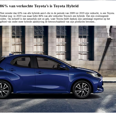
86% van verkochte Toyota’s is Toyota Hybrid
Niet minder dan 63% van alle hybride auto’s die in de periode van 2009 tot 2019 zijn verkocht, is een Toyota.
Sterker nog: in 2019 was maar liefst 86% van alle verkochte Toyota’s een hybride. Dat zijn overtuigende
cijfers. Op zichzelf is dat natuurlijk niet zo gek, want Toyota heeft dankzij zijn jarenlange expertise op het
gebied van onder meer hybride aandrijving de betrouwbaarheid van zijn producten bewezen..