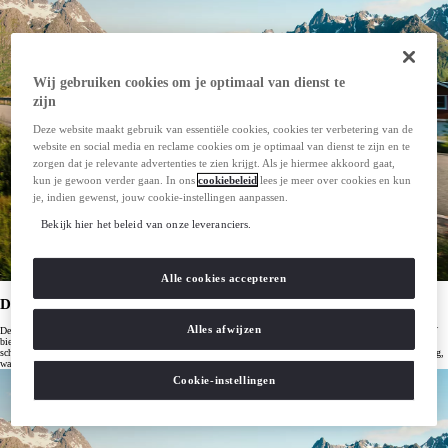
Wij gebruiken cookies om je optimaal van dienst te
zijn
Deze website maakt gebruik van essentiële cookies, cookies ter verbetering van de
website en social media en reclame cookies om je optimaal van dienst te zijn en te
zorgen dat je relevante advertenties te zien krijgt. Als je hiermee akkoord gaat,
kun je gewoon verder gaan. In ons
cookiebeleid
lees je meer over cookies en kun
je, indien gewenst, jouw cookie-instellingen aanpassen.
Bekijk hier het beleid van onze leveranciers.
Alle cookies accepteren
De beste elektrische auto prijs-kwaliteit: Toyota bZ4X
Alles afwijzen
De Toyota bZ4X biedt de beste prijs-kwaliteitverhouding in de middenklasse. Deze volledig elektrische SUV
biedt geweldige prestaties en een actieradius die perfect past bij je dagelijkse ritten, en dat alles voor een
scherpe prijs. De bZ4X combineert Toyota's betrouwbare technologie met geavanceerde elektrische aandrijving,
wat het de ideale keuze maakt voor wie zoekt naar een middenklasse elektrische auto die echt waarde biedt.
Cookie-instellingen