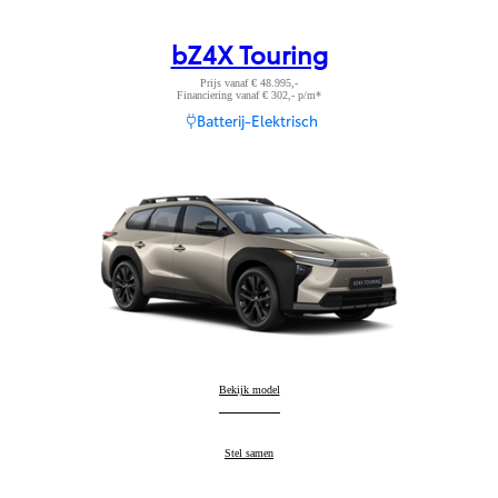
bZ4X Touring
Prijs vanaf € 48.995,-
Financiering vanaf € 302,- p/m*
Batterij-Elektrisch
bZ4X Touring
Bekijk model
:
bZ4X Touring
Stel samen
: