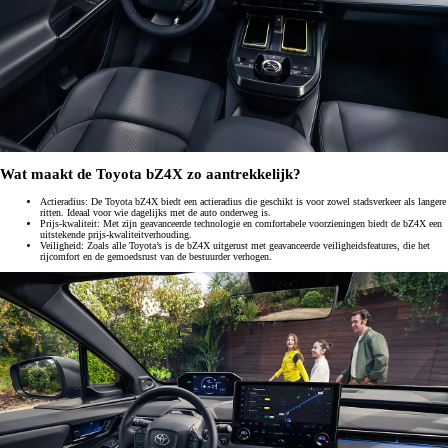
Wat maakt de Toyota bZ4X zo aantrekkelijk?
Actieradius: De Toyota bZ4X biedt een actieradius die geschikt is voor zowel stadsverkeer als langere
ritten. Ideaal voor wie dagelijks met de auto onderweg is.
Prijs-kwaliteit: Met zijn geavanceerde technologie en comfortabele voorzieningen biedt de bZ4X een
uitstekende prijs-kwaliteitverhouding.
Veiligheid: Zoals alle Toyota’s is de bZ4X uitgerust met geavanceerde veiligheidsfeatures, die het
rijcomfort en de gemoedsrust van de bestuurder verhogen.