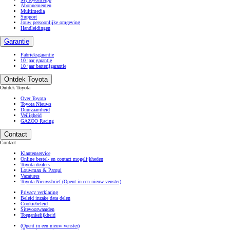
Abonnementen
Multimedia
Support
Jouw persoonlijke omgeving
Handleidingen
Garantie
Fabrieksgarantie
10 jaar garantie
10 jaar batterijgarantie
Ontdek Toyota
Ontdek Toyota
Over Toyota
Toyota Nieuws
Duurzaamheid
Veiligheid
GAZOO Racing
Contact
Contact
Klantenservice
Online bestel- en contact mogelijkheden
Toyota dealers
Louwman & Parqui
Vacatures
Toyota Nieuwsbrief
(Opent in een nieuw venster)
Privacy verklaring
Beleid inzake data delen
Cookiebeleid
Sitevoorwaarden
Toegankelijkheid
(Opent in een nieuw venster)