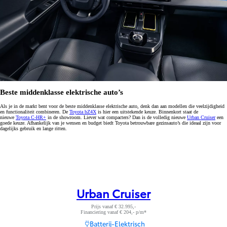
Beste middenklasse elektrische auto’s
Als je in de markt bent voor de beste middenklasse elektrische auto, denk dan aan modellen die veelzijdigheid
en functionaliteit combineren. De
Toyota bZ4X
is hier een uitstekende keuze. Binnenkort staat de
nieuwe
Toyota C-HR+
in de showroom. Liever wat compacters? Dan is de volledig nieuwe
Urban Cruiser
een
goede keuze. Afhankelijk van je wensen en budget biedt Toyota betrouwbare gezinsauto’s die ideaal zijn voor
dagelijks gebruik en lange ritten.
Urban Cruiser
Prijs vanaf € 32.995,-
Financiering vanaf € 204,- p/m*
Batterij-Elektrisch