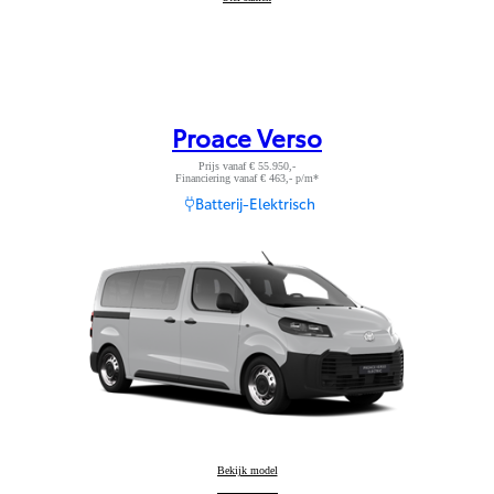
Proace Verso
Prijs vanaf € 55.950,-
Financiering vanaf € 463,- p/m*
Batterij-Elektrisch
Proace Verso
Bekijk model
: