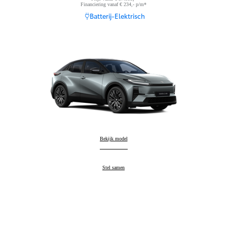
Financiering vanaf € 234,- p/m*
Batterij-Elektrisch
Toyota C-HR+
Bekijk model
:
Toyota C-HR+
Stel samen
: