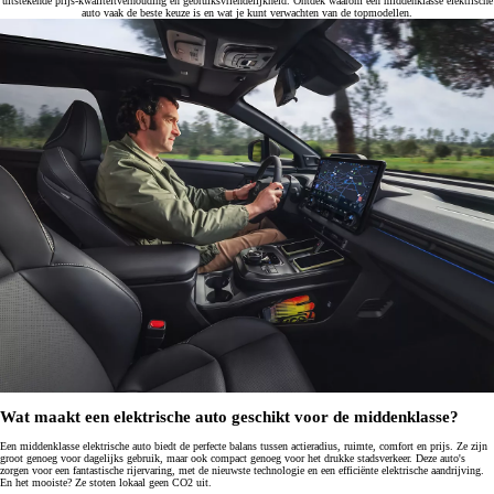
uitstekende prijs-kwaliteitverhouding en gebruiksvriendelijkheid. Ontdek waarom een middenklasse elektrische
auto vaak de beste keuze is en wat je kunt verwachten van de topmodellen.
Wat maakt een elektrische auto geschikt voor de middenklasse?
Een middenklasse elektrische auto biedt de perfecte balans tussen actieradius, ruimte, comfort en prijs. Ze zijn
groot genoeg voor dagelijks gebruik, maar ook compact genoeg voor het drukke stadsverkeer. Deze auto's
zorgen voor een fantastische rijervaring, met de nieuwste technologie en een efficiënte elektrische aandrijving.
En het mooiste? Ze stoten lokaal geen CO2 uit.