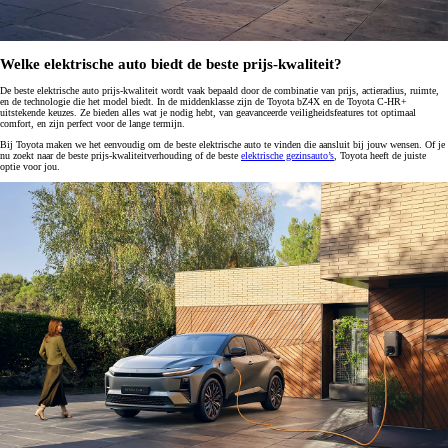
Welke elektrische auto biedt de beste prijs-kwaliteit?
De beste elektrische auto prijs-kwaliteit wordt vaak bepaald door de combinatie van prijs, actieradius, ruimte,
en de technologie die het model biedt. In de middenklasse zijn de Toyota bZ4X en de Toyota C-HR+
uitstekende keuzes. Ze bieden alles wat je nodig hebt, van geavanceerde veiligheidsfeatures tot optimaal
comfort, en zijn perfect voor de lange termijn.
Bij Toyota maken we het eenvoudig om de beste elektrische auto te vinden die aansluit bij jouw wensen. Of je
nu zoekt naar de beste prijs-kwaliteitverhouding of de beste
elektrische gezinsauto’s
, Toyota heeft de juiste
optie voor jou.