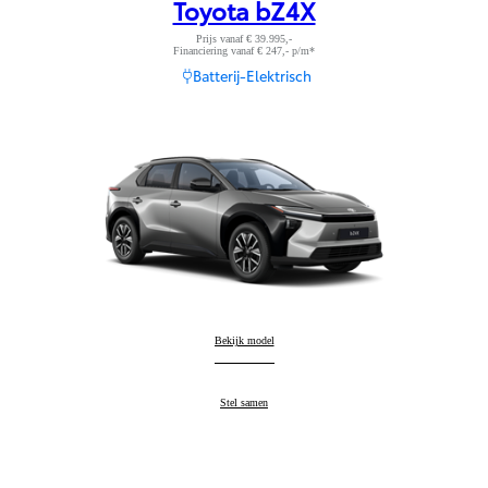
Toyota bZ4X
Prijs vanaf € 39.995,-
Financiering vanaf € 247,- p/m*
Batterij-Elektrisch
Toyota bZ4X
Bekijk model
:
Toyota bZ4X
Stel samen
: