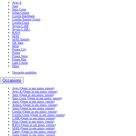
Aygo X
Yaris
Yaris Cross
Urban Cruiser
Corolla Hatchback
Corolla Touring Sports
Corolla Cross
Toyota C-HR
Toyota C-HR+
RAV4
bZ4X
bZ4X Touring
GR Yaris
Mirai
Proace City
Proace
Proace Verso
Proace Max
Land Cruiser
Hilux
Verwachte modellen
Occasions
Aygo
(Opent in een nieuw venster)
Aygo X
(Opent in een nieuw venster)
Yaris
(Opent in een nieuw venster)
Yaris Cross
(Opent in een nieuw venster)
Auris
(Opent in een nieuw venster)
Avensis
(Opent in een nieuw venster)
Verso
(Opent in een nieuw venster)
Corolla
(Opent in een nieuw venster)
Corolla Cross
(Opent in een nieuw venster)
C-HR
(Opent in een nieuw venster)
Prius
(Opent in een nieuw venster)
RAV4
(Opent in een nieuw venster)
bZ4X
(Opent in een nieuw venster)
Camry
(Opent in een nieuw venster)
Supra
(Opent in een nieuw venster)