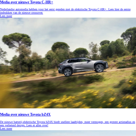
Media over nieuwe Toyota C-HR+
Nederlandse automedia hebben voor het eerst gereden met de elektrische Toyota C-HR+. Lees hier de eerste
indrukken van de nieuwe crossover.
Lees meer
Media over nieuwe Toyota bZ4X
De nieuwe batterij-elektrische Toyota bZ4X biedt snellere laadtijden, meer vermogen, een grotere actieradius en
een verbeterd design. Lees er alles over!
Lees meer