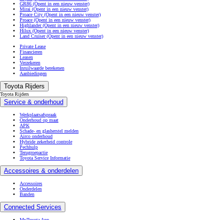
GR86
(Opent in een nieuw venster)
Mirai
(Opent in een nieuw venster)
Proace City
(Opent in een nieuw venster)
Proace
(Opent in een nieuw venster)
Highlander
(Opent in een nieuw venster)
Hilux
(Opent in een nieuw venster)
Land Cruiser
(Opent in een nieuw venster)
Private Lease
Financieren
Leasen
Verzekeren
Inruilwaarde berekenen
Aanbiedingen
Toyota Rijders
Toyota Rijders
Service & onderhoud
Werkplaatsafspraak
Onderhoud op maat
APK
Schade- en glasherstel melden
Airco onderhoud
Hybride zekerheid controle
Pechhulp
Terugroepactie
Toyota Service Informatie
Accessoires & onderdelen
Accessoires
Onderdelen
Banden
Connected Services
MyToyota App