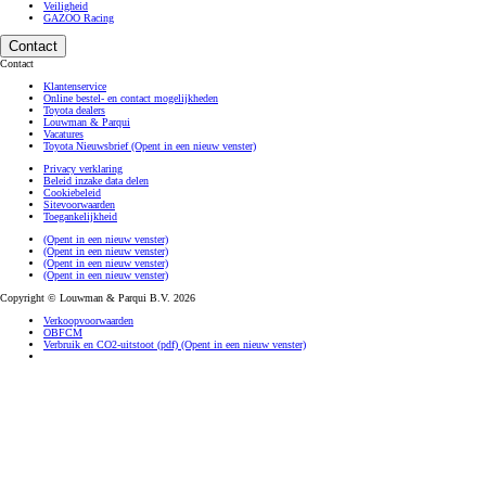
Veiligheid
GAZOO Racing
Contact
Contact
Klantenservice
Online bestel- en contact mogelijkheden
Toyota dealers
Louwman & Parqui
Vacatures
Toyota Nieuwsbrief
(Opent in een nieuw venster)
Privacy verklaring
Beleid inzake data delen
Cookiebeleid
Sitevoorwaarden
Toegankelijkheid
(Opent in een nieuw venster)
(Opent in een nieuw venster)
(Opent in een nieuw venster)
(Opent in een nieuw venster)
Copyright © Louwman & Parqui B.V. 2026
Verkoopvoorwaarden
OBFCM
Verbruik en CO2-uitstoot (pdf)
(Opent in een nieuw venster)