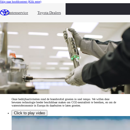
Skip naar hoofdcontent
(Klik enter)
Toyota Brandstofcel
Klantenservice
Toyota Dealers
Een bewezen, emissievrije oplossing voor groei van de waterstofeconomie
Onze bedrijfsactiviteiten rond de brandstofcel groeien in snel tempo. We willen deze
bewezen technologie breder beschikbaar maken om CO2-neutraliteit te bereiken, en om de
waterstofeconomie in Europa én daarbuiten te laten groeien.
Click to play video