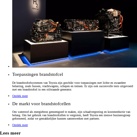
Toepassingen brandstofcel
De brandstofcelsystemen van Toyota zijn geschikt voor toepassingen met lichte en zwaardere
belasting, zoals bussen, vrachtwagens, schepen en treinen. Er zijn ook succesvolle tests uitgevoerd
met een brandstofcel in een stilstaande generator.
Ontdek meer
De markt voor brandstofcellen
Om waterstof als energiebron gemeengoed te maken, zijn schaalvergroting en kostenreductie van
belang. Om het gebruik van brandstofcellen te vergroten, heeft Toyota een nieuwe businessgroep
geformeerd, zodat we gemakkelijker kunnen samenwerken met partners.
Ontdek meer
Lees meer