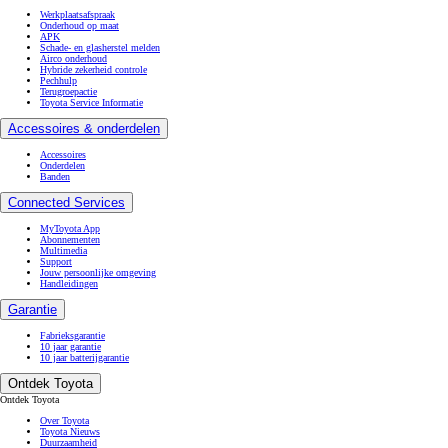
Werkplaatsafspraak
Onderhoud op maat
APK
Schade- en glasherstel melden
Airco onderhoud
Hybride zekerheid controle
Pechhulp
Terugroepactie
Toyota Service Informatie
Accessoires & onderdelen
Accessoires
Onderdelen
Banden
Connected Services
MyToyota App
Abonnementen
Multimedia
Support
Jouw persoonlijke omgeving
Handleidingen
Garantie
Fabrieksgarantie
10 jaar garantie
10 jaar batterijgarantie
Ontdek Toyota
Ontdek Toyota
Over Toyota
Toyota Nieuws
Duurzaamheid