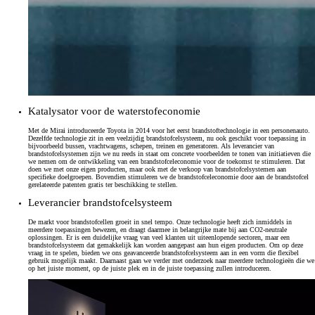
Katalysator voor de waterstofeconomie
Met de Mirai introduceerde Toyota in 2014 voor het eerst brandstoftechnologie in een personenauto.
Dezelfde technologie zit in een veelzijdig brandstofcelsysteem, nu ook geschikt voor toepassing in
bijvoorbeeld bussen, vrachtwagens, schepen, treinen en generatoren. Als leverancier van
brandstofcelsystemen zijn we nu reeds in staat om concrete voorbeelden te tonen van initiatieven die
we nemen om de ontwikkeling van een brandstofceleconomie voor de toekomst te stimuleren. Dat
doen we met onze eigen producten, maar ook met de verkoop van brandstofcelsystemen aan
specifieke doelgroepen. Bovendien stimuleren we de brandstofceleconomie door aan de brandstofcel
gerelateerde patenten gratis ter beschikking te stellen.
Leverancier brandstofcelsysteem
De markt voor brandstofcellen groeit in snel tempo. Onze technologie heeft zich inmiddels in
meerdere toepassingen bewezen, en draagt daarmee in belangrijke mate bij aan CO2-neutrale
oplossingen. Er is een duidelijke vraag van veel klanten uit uiteenlopende sectoren, maar een
brandstofcelsysteem dat gemakkelijk kan worden aangepast aan hun eigen producten. Om op deze
vraag in te spelen, bieden we ons geavanceerde brandstofcelsysteem aan in een vorm die flexibel
gebruik mogelijk maakt. Daarnaast gaan we verder met onderzoek naar meerdere technologieën die we
op het juiste moment, op de juiste plek en in de juiste toepassing zullen introduceren.