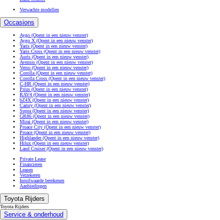
Verwachte modellen
Occasions
Aygo
(Opent in een nieuw venster)
Aygo X
(Opent in een nieuw venster)
Yaris
(Opent in een nieuw venster)
Yaris Cross
(Opent in een nieuw venster)
Auris
(Opent in een nieuw venster)
Avensis
(Opent in een nieuw venster)
Verso
(Opent in een nieuw venster)
Corolla
(Opent in een nieuw venster)
Corolla Cross
(Opent in een nieuw venster)
C-HR
(Opent in een nieuw venster)
Prius
(Opent in een nieuw venster)
RAV4
(Opent in een nieuw venster)
bZ4X
(Opent in een nieuw venster)
Camry
(Opent in een nieuw venster)
Supra
(Opent in een nieuw venster)
GR86
(Opent in een nieuw venster)
Mirai
(Opent in een nieuw venster)
Proace City
(Opent in een nieuw venster)
Proace
(Opent in een nieuw venster)
Highlander
(Opent in een nieuw venster)
Hilux
(Opent in een nieuw venster)
Land Cruiser
(Opent in een nieuw venster)
Private Lease
Financieren
Leasen
Verzekeren
Inruilwaarde berekenen
Aanbiedingen
Toyota Rijders
Toyota Rijders
Service & onderhoud