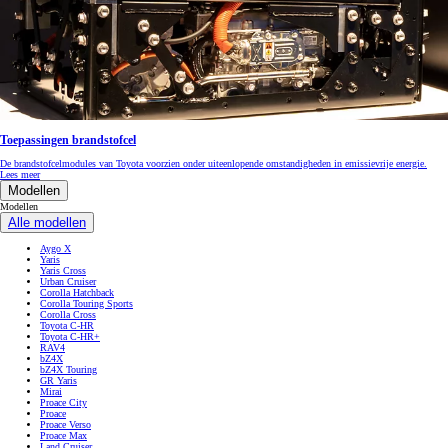
Toepassingen brandstofcel
De brandstofcelmodules van Toyota voorzien onder uiteenlopende omstandigheden in emissievrije energie.
Lees meer
Modellen
Modellen
Alle modellen
Aygo X
Yaris
Yaris Cross
Urban Cruiser
Corolla Hatchback
Corolla Touring Sports
Corolla Cross
Toyota C-HR
Toyota C-HR+
RAV4
bZ4X
bZ4X Touring
GR Yaris
Mirai
Proace City
Proace
Proace Verso
Proace Max
Land Cruiser