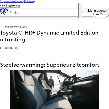
Skip naar hoofdcontent
(Klik enter)
Stel samen
DEALER NAME
Menu openen
Klantenservice
Toyota Dealers
Menu
Doorzoek specificaties
Terug naar modelpagina
Toyota C-HR+ Dynamic Limited Edition
uitrusting
HIGHLIGHTS
Stoelverwarming: Superieur zitcomfort