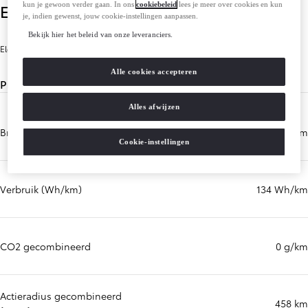
kun je gewoon verder gaan. In ons
cookiebeleid
lees je meer over cookies en kun
Elektrische aandrijving
je, indien gewenst, jouw cookie-instellingen aanpassen.
Bekijk hier het beleid van onze leveranciers.
Electric Engine description
Alle cookies accepteren
Prestaties milieu
Alles afwijzen
Brandstofverbruik gecombineerd
0 l/100 km
Cookie-instellingen
Verbruik (Wh/km)
134 Wh/km
CO2 gecombineerd
0 g/km
Actieradius gecombineerd
458 km