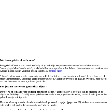
Wat is een geëlektrificeerde auto?
Een geëlektrificeerde auto wordt volledig of gedeeltelijk aangedreven door een of meer elektromotoren.
Sommige geëlektrificeerde auto’s, zoals hybrides en plug-in hybrides, hebben daarnaast ook een benzinemotor.
Andere modellen zijn volledig batterij-elektrisch.
Ontdek meer
* Een geëlektrificeerde auto is een auto die volledig of tot op zekere hoogte wordt aangedreven door een of
meer elektromotoren. Sommige geëlektrificeerde auto’s, waaronder hybrides en plug-in hybrides, hebben ook
een benzinemotor. Andere zijn batterij-elektrisch.
Ben je klaar voor volledig elektrisch rijden?
De tool
‘Ben je klaar voor volledig elektrisch rijden?’
geeft een advies op basis van je rijgedrag in de
afgelopen 365 dagen. Daarbij wordt gekeken naar onder meer je gereden afstanden, snelheid, reistijden en het
gebruik van je huidige auto.
Houd er rekening mee dat dit advies uitsluitend gebaseerd is op je rijgegevens. Bij de keuze voor een nieuwe
auto spelen ook andere factoren een belangrijke rol, zoals: