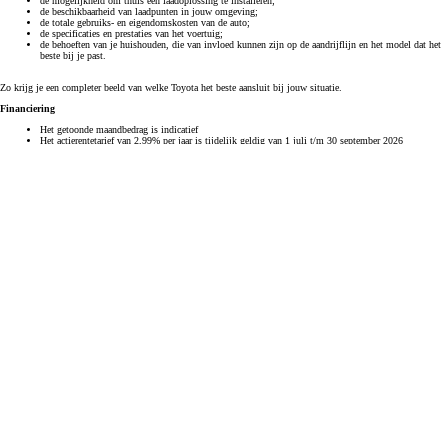
de mogelijkheid om thuis een laadoplossing te installeren;
de beschikbaarheid van laadpunten in jouw omgeving;
de totale gebruiks- en eigendomskosten van de auto;
de specificaties en prestaties van het voertuig;
de behoeften van je huishouden, die van invloed kunnen zijn op de aandrijflijn en het model dat het
beste bij je past.
Zo krijg je een completer beeld van welke Toyota het beste aansluit bij jouw situatie.
Financiering
Het getoonde maandbedrag is indicatief
Het actierentetarief van 2,99% per jaar is tijdelijk geldig van 1 juli t/m 30 september 2026
Aan de berekening kunnen geen rechten worden ontleend
Dit aflopend krediet wordt aangeboden door Toyota Financial Services
Voor nieuwe Toyota C-HR+, bZ4X, bZ4X Touring en Urban Cruiser, personenwagens
(Actie)voorwaarden van toepassing
Onder voorbehoud van kredietacceptatie
Toetsing en registratie bij BKR
Toyota Financial Services staat onder toezicht van de Autoriteit Financiële Markten (AFM-nr.:
12011089)
Wijzigingen en drukfouten voorbehouden
Modellen
Modellen
Alle modellen
Aygo X
Yaris
Yaris Cross
Urban Cruiser
Corolla Hatchback
Corolla Touring Sports
Corolla Cross