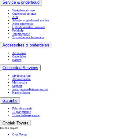
Service & onderhoud
Werkplaatsafspraak
Onderhoud op maat
APK
Schade- en glasherstel melden
Airco onderhoud
Hybride zekerheid controle
Pechhulp
Terugroepactie
Toyota Service Informatie
Accessoires & onderdelen
Accessoires
Onderdelen
Banden
Connected Services
MyToyota App
Abonnementen
Multimedia
Support
Jouw persoonlijke omgeving
Handleidingen
Garantie
Fabrieksgarantie
10 jaar garantie
10 jaar batterijgarantie
Ontdek Toyota
Ontdek Toyota
Over Toyota