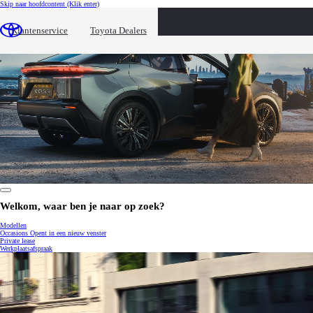
Skip naar hoofdcontent
(Klik enter)
Klantenservice
Toyota Dealers
0:17 / 0:27
Welkom, waar ben je naar op zoek?
Modellen
Occasions
Opent in een nieuw venster
Private lease
Werkplaatsafspraak