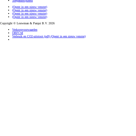
Toegankelijkheid
(Opent in een nieuw venster)
(Opent in een nieuw venster)
(Opent in een nieuw venster)
(Opent in een nieuw venster)
Copyright © Louwman & Parqui B.V. 2026
Verkoopvoorwaarden
OBFCM
Verbruik en CO2-uitstoot (pdf)
(Opent in een nieuw venster)