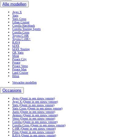
Alle modellen
Aygo X
Yaris
Yaris Cross
Urban Cruiser
Corolla Hatchback
Corolla Touring Sports
Corolla Cross
Toyota C-HR
Toyota C-HR+
RAV4
bZ4X
bZ4X Touring
GR Yaris
Mirai
Proace City
Proace
Proace Verso
Proace Max
Land Cruiser
Hilux
Verwachte modellen
Occasions
Aygo
(Opent in een nieuw venster)
Aygo X
(Opent in een nieuw venster)
Yaris
(Opent in een nieuw venster)
Yaris Cross
(Opent in een nieuw venster)
Auris
(Opent in een nieuw venster)
Avensis
(Opent in een nieuw venster)
Verso
(Opent in een nieuw venster)
Corolla
(Opent in een nieuw venster)
Corolla Cross
(Opent in een nieuw venster)
C-HR
(Opent in een nieuw venster)
Prius
(Opent in een nieuw venster)
RAV4
(Opent in een nieuw venster)