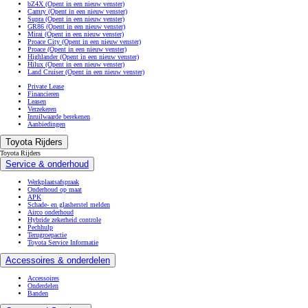
bZ4X
(Opent in een nieuw venster)
Camry
(Opent in een nieuw venster)
Supra
(Opent in een nieuw venster)
GR86
(Opent in een nieuw venster)
Mirai
(Opent in een nieuw venster)
Proace City
(Opent in een nieuw venster)
Proace
(Opent in een nieuw venster)
Highlander
(Opent in een nieuw venster)
Hilux
(Opent in een nieuw venster)
Land Cruiser
(Opent in een nieuw venster)
Private Lease
Financieren
Leasen
Verzekeren
Inruilwaarde berekenen
Aanbiedingen
Toyota Rijders
Toyota Rijders
Service & onderhoud
Werkplaatsafspraak
Onderhoud op maat
APK
Schade- en glasherstel melden
Airco onderhoud
Hybride zekerheid controle
Pechhulp
Terugroepactie
Toyota Service Informatie
Accessoires & onderdelen
Accessoires
Onderdelen
Banden