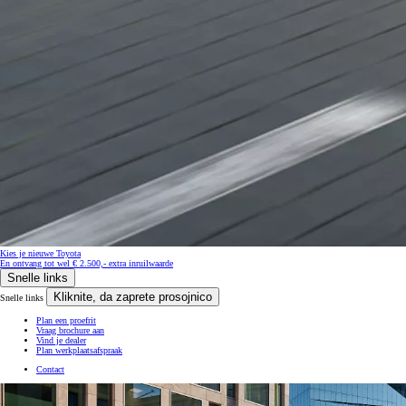
Kies je nieuwe Toyota
En ontvang tot wel € 2.500,- extra inruilwaarde
Snelle links
Kliknite, da zaprete prosojnico
Snelle links
Plan een proefrit
Vraag brochure aan
Vind je dealer
Plan werkplaatsafspraak
Contact