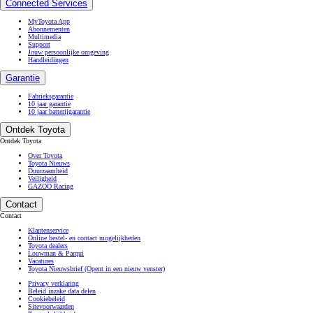
Connected Services
MyToyota App
Abonnementen
Multimedia
Support
Jouw persoonlijke omgeving
Handleidingen
Garantie
Fabrieksgarantie
10 jaar garantie
10 jaar batterijgarantie
Ontdek Toyota
Ontdek Toyota
Over Toyota
Toyota Nieuws
Duurzaamheid
Veiligheid
GAZOO Racing
Contact
Contact
Klantenservice
Online bestel- en contact mogelijkheden
Toyota dealers
Louwman & Parqui
Vacatures
Toyota Nieuwsbrief
(Opent in een nieuw venster)
Privacy verklaring
Beleid inzake data delen
Cookiebeleid
Sitevoorwaarden