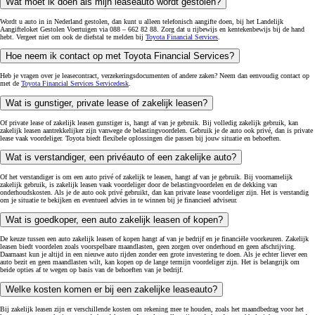
Wat moet ik doen als mijn leaseauto wordt gestolen?
Wordt u auto in in Nederland gestolen, dan kunt u alleen telefonisch aangifte doen, bij het Landelijk
Aangifteloket Gestolen Voertuigen via 088 – 662 82 88. Zorg dat u rijbewijs en kentekenbewijs bij de hand
hebt. Vergeet niet om ook de diefstal te melden bij
Toyota Financial Services
.
Hoe neem ik contact op met Toyota Financial Services?
Heb je vragen over je leasecontract, verzekeringsdocumenten of andere zaken? Neem dan eenvoudig contact op
met de
Toyota Financial Services Servicedesk
.
Wat is gunstiger, private lease of zakelijk leasen?
Of private lease of zakelijk leasen gunstiger is, hangt af van je gebruik. Bij volledig zakelijk gebruik, kan
zakelijk leasen aantrekkelijker zijn vanwege de belastingvoordelen. Gebruik je de auto ook privé, dan is private
lease vaak voordeliger. Toyota biedt flexibele oplossingen die passen bij jouw situatie en behoeften.
Wat is verstandiger, een privéauto of een zakelijke auto?
Of het verstandiger is om een auto privé of zakelijk te leasen, hangt af van je gebruik. Bij voornamelijk
zakelijk gebruik, is zakelijk leasen vaak voordeliger door de belastingvoordelen en de dekking van
onderhoudskosten. Als je de auto ook privé gebruikt, dan kan private lease voordeliger zijn. Het is verstandig
om je situatie te bekijken en eventueel advies in te winnen bij je financieel adviseur.
Wat is goedkoper, een auto zakelijk leasen of kopen?
De keuze tussen een auto zakelijk leasen of kopen hangt af van je bedrijf en je financiële voorkeuren. Zakelijk
leasen biedt voordelen zoals voorspelbare maandlasten, geen zorgen over onderhoud en geen afschrijving.
Daarnaast kun je altijd in een nieuwe auto rijden zonder een grote investering te doen. Als je echter liever een
auto bezit en geen maandlasten wilt, kan kopen op de lange termijn voordeliger zijn. Het is belangrijk om
beide opties af te wegen op basis van de behoeften van je bedrijf.
Welke kosten komen er bij een zakelijke leaseauto?
Bij zakelijk leasen zijn er verschillende kosten om rekening mee te houden, zoals het maandbedrag voor het