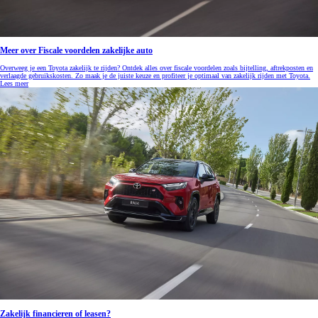
Meer over Fiscale voordelen zakelijke auto
Overweeg je een Toyota zakelijk te rijden? Ontdek alles over fiscale voordelen zoals bijtelling, aftrekposten en
verlaagde gebruikskosten. Zo maak je de juiste keuze en profiteer je optimaal van zakelijk rijden met Toyota.
Lees meer
Zakelijk financieren of leasen?