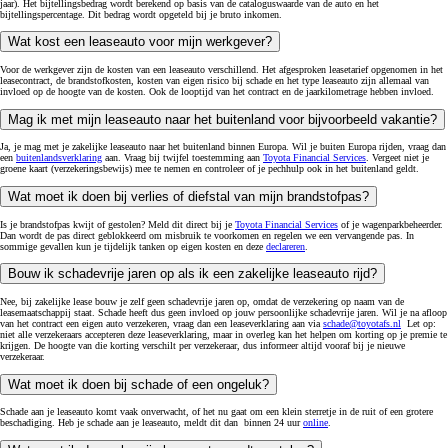
jaar). Het bijtellingsbedrag wordt berekend op basis van de cataloguswaarde van de auto en het
bijtellingspercentage. Dit bedrag wordt opgeteld bij je bruto inkomen.
Wat kost een leaseauto voor mijn werkgever?
Voor de werkgever zijn de kosten van een leaseauto verschillend. Het afgesproken leasetarief opgenomen in het
leasecontract, de brandstofkosten, kosten van eigen risico bij schade en het type leaseauto zijn allemaal van
invloed op de hoogte van de kosten. Ook de looptijd van het contract en de jaarkilometrage hebben invloed.
Mag ik met mijn leaseauto naar het buitenland voor bijvoorbeeld vakantie?
Ja, je mag met je zakelijke leaseauto naar het buitenland binnen Europa. Wil je buiten Europa rijden, vraag dan
een
buitenlandsverklaring
aan. Vraag bij twijfel toestemming aan
Toyota Financial Services
. Vergeet niet je
groene kaart (verzekeringsbewijs) mee te nemen en controleer of je pechhulp ook in het buitenland geldt.
Wat moet ik doen bij verlies of diefstal van mijn brandstofpas?
Is je brandstofpas kwijt of gestolen? Meld dit direct bij je
Toyota Financial Services
of je wagenparkbeheerder.
Dan wordt de pas direct geblokkeerd om misbruik te voorkomen en regelen we een vervangende pas. In
sommige gevallen kun je tijdelijk tanken op eigen kosten en deze
declareren
.
Bouw ik schadevrije jaren op als ik een zakelijke leaseauto rijd?
Nee, bij zakelijke lease bouw je zelf geen schadevrije jaren op, omdat de verzekering op naam van de
leasemaatschappij staat. Schade heeft dus geen invloed op jouw persoonlijke schadevrije jaren. Wil je na afloop
van het contract een eigen auto verzekeren, vraag dan een leaseverklaring aan via
schade@toyotafs.nl
Let op:
niet alle verzekeraars accepteren deze leaseverklaring, maar in overleg kan het helpen om korting op je premie te
krijgen. De hoogte van die korting verschilt per verzekeraar, dus informeer altijd vooraf bij je nieuwe
verzekeraar.
Wat moet ik doen bij schade of een ongeluk?
Schade aan je leaseauto komt vaak onverwacht, of het nu gaat om een klein sterretje in de ruit of een grotere
beschadiging. Heb je schade aan je leaseauto, meldt dit dan binnen 24 uur
online
.