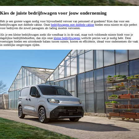
Kies de juiste bedrijfswagen voor jouw onderneming
Heb je een grotere wagen nodig voor bijvoorbeeld vervoer van personeel of goederen? Kies dan voor een
bedrijfswagen met dubbele cabine. Onze
bedrijfswagens met dubbele cabine
bieden extra ruimte en zijn perfect
voor bedrijven die zowel passagiers als lading moeten vervoeren.
Als je een kleine bedrijfswagen zoekt die wendbaar is in de stad, maar toch voldoende ruimte biedt voor je
dagelijkse bedrijfsbehoeften, dan zijn onze
kleine bedrijfswagens
wellicht precies wat je nodig hebt. Deze
voertuigen bieden een uitstekende balans tussen ruimte, kosten en efficiëntie, ideaal voor ondernemers die vaak
in stedelijke omgevingen rijden.