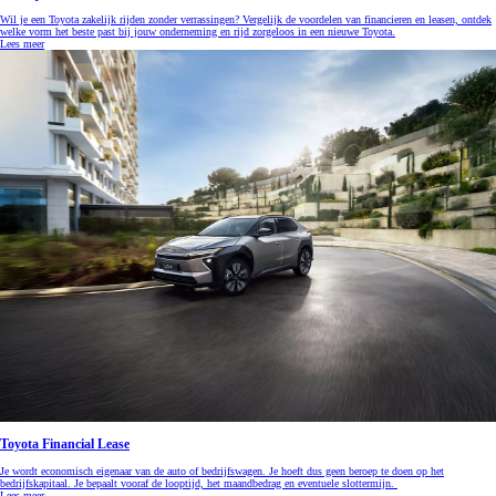
Wil je een Toyota zakelijk rijden zonder verrassingen? Vergelijk de voordelen van financieren en leasen, ontdek
welke vorm het beste past bij jouw onderneming en rijd zorgeloos in een nieuwe Toyota.
Lees meer
Toyota Financial Lease
Je wordt economisch eigenaar van de auto of bedrijfswagen. Je hoeft dus geen beroep te doen op het
bedrijfskapitaal. Je bepaalt vooraf de looptijd, het maandbedrag en eventuele slottermijn.
Lees meer