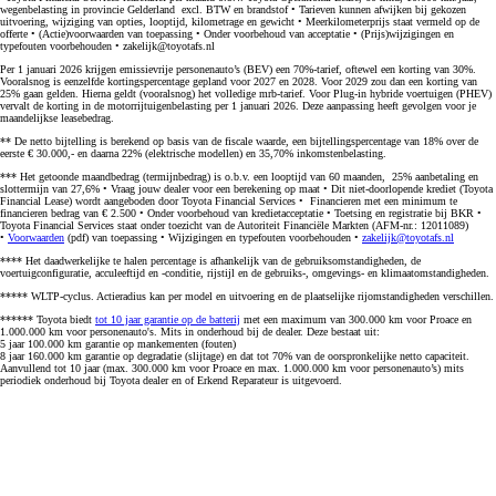
wegenbelasting in provincie Gelderland excl. BTW en brandstof • Tarieven kunnen afwijken bij gekozen
uitvoering, wijziging van opties, looptijd, kilometrage en gewicht • Meerkilometerprijs staat vermeld op de
offerte • (Actie)voorwaarden van toepassing • Onder voorbehoud van acceptatie • (Prijs)wijzigingen en
typefouten voorbehouden • zakelijk@toyotafs.nl
Per 1 januari 2026 krijgen emissievrije personenauto’s (BEV) een 70%-tarief, oftewel een korting van 30%.
Vooralsnog is eenzelfde kortingspercentage gepland voor 2027 en 2028. Voor 2029 zou dan een korting van
25% gaan gelden. Hierna geldt (vooralsnog) het volledige mrb-tarief. Voor Plug-in hybride voertuigen (PHEV)
vervalt de korting in de motorrijtuigenbelasting per 1 januari 2026. Deze aanpassing heeft gevolgen voor je
maandelijkse leasebedrag.
** De netto bijtelling is berekend op basis van de fiscale waarde, een bijtellingspercentage van 18% over de
eerste € 30.000,- en daarna 22% (elektrische modellen) en 35,70% inkomstenbelasting.
*** Het getoonde maandbedrag (termijnbedrag) is o.b.v. een looptijd van 60 maanden, 25% aanbetaling en
slottermijn van 27,6% • Vraag jouw dealer voor een berekening op maat • Dit niet-doorlopende krediet (Toyota
Financial Lease) wordt aangeboden door Toyota Financial Services • Financieren met een minimum te
financieren bedrag van € 2.500 • Onder voorbehoud van kredietacceptatie • Toetsing en registratie bij BKR •
Toyota Financial Services staat onder toezicht van de Autoriteit Financiële Markten (AFM-nr.: 12011089)
•
Voorwaarden
(pdf) van toepassing • Wijzigingen en typefouten voorbehouden •
zakelijk@toyotafs.nl
**** Het daadwerkelijke te halen percentage is afhankelijk van de gebruiksomstandigheden, de
voertuigconfiguratie, acculeeftijd en -conditie, rijstijl en de gebruiks-, omgevings- en klimaatomstandigheden.
***** WLTP-cyclus. Actieradius kan per model en uitvoering en de plaatselijke rijomstandigheden verschillen.
****** Toyota biedt
tot 10 jaar garantie op de batterij
met een maximum van 300.000 km voor Proace en
1.000.000 km voor personenauto's. Mits in onderhoud bij de dealer. Deze bestaat uit:
5 jaar 100.000 km garantie op mankementen (fouten)
8 jaar 160.000 km garantie op degradatie (slijtage) en dat tot 70% van de oorspronkelijke netto capaciteit.
Aanvullend tot 10 jaar (max. 300.000 km voor Proace en max. 1.000.000 km voor personenauto’s) mits
periodiek onderhoud bij Toyota dealer en of Erkend Reparateur is uitgevoerd.