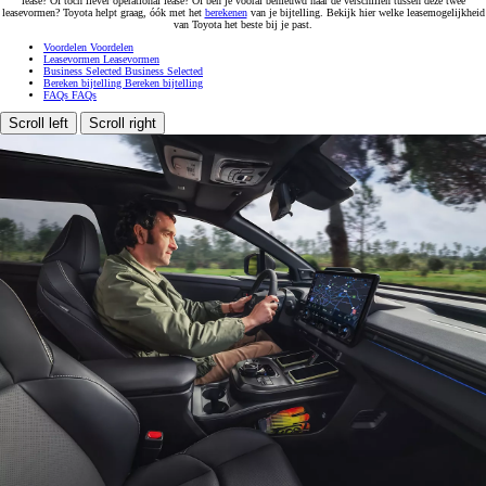
lease? Of toch liever operational lease? Of ben je vooral benieuwd naar de verschillen tussen deze twee
leasevormen? Toyota helpt graag, óók met het
berekenen
van je bijtelling. Bekijk hier welke leasemogelijkheid
van Toyota het beste bij je past.
Voordelen
Voordelen
Leasevormen
Leasevormen
Business Selected
Business Selected
Bereken bijtelling
Bereken bijtelling
FAQs
FAQs
Scroll left
Scroll right