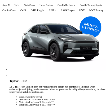
Aygo X
Yaris
Yaris Cross
Urban Cruiser
Corolla Hatchback
Corolla Touring Sports
Corolla Cross
C-HR
C-HR Plug-in
C-HR+
RAV4 Plug-in
bZ4X
bZ4X Touring
Toyota C-HR+
De C-HR+ First Edition heeft een vooruitstrevend design met comfortabel interieur. Door
emissievrije aandrijving, moderne connectiviteit en geavanceerde veiligheidssystemen is hij de ideale
keuze voor de zakelijke professional.
Fiscale waarde € 42.760,-
Operational Lease vanaf € 546,- p/m*
Netto bijtelling vanaf € 244,- p/m**
Financial Lease vanaf € 311,- p/m***