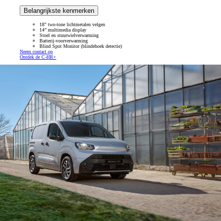
Belangrijkste kenmerken
18" two-tone lichtmetalen velgen
14” multimedia display
Stoel en stuurwielverwarming
Batterij-voorverwarming
Blind Spot Monitor (blindehoek detectie)
Neem contact op
Ontdek de C-HR+