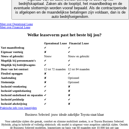
bedrijfskapitaal. Zaken als de looptijd, het maandbedrag en de
eventuele slottermijn worden vooraf bepaald. Als de contractperiode
is afgelopen en de maandelijkse betalingen zijn voldaan, dan is de
auto bedrijfseigendom.
Meer over Operational Lease
Meer over Financial Lease
Welke leasevorm past het beste bij jou?
Operational Lease
Financial Lease
Vast maandbedrag
✔
✔
Eigenaar voertuig
✘
✔
Nieuw of gebruikt
Nieuw
Nieuw en gebruikt
Mogelijk bij personenauto's
✔
✔
Mogelijk bij bedrijfswagens
✔
✔
Duur van het contract
12 tot 72 maanden
12 tot 84 maanden
Flexibel opzeggen
✘
✔
Aanbetaling
✘
Optioneel
Slottermijn
✘
Optioneel
Inclusief verzekering
✔
✘
Inclusief wegenbelasting
✔
✘
Inclusief onderhoud en reparaties
✔
✘
Inclusief pechhulp
✔
✔
Inclusief afschrijving
✔
✘
Praktische info voor leaserijders
Business Selected: jouw ideale zakelijke Toyota staat klaar
Voor zakelijke rijders die gemak, comfort en slimme mobiliteit zoeken, is er Toyota Business Selected.
Hybride, plug-in hybride of volledig elektrisch: elk model is uitgerust voor zorgeloos zakelijk rijden. Ontdek
de Business Selected modellen, leaseprijzen op basis van 60 maanden met 10.000 km per jaar.