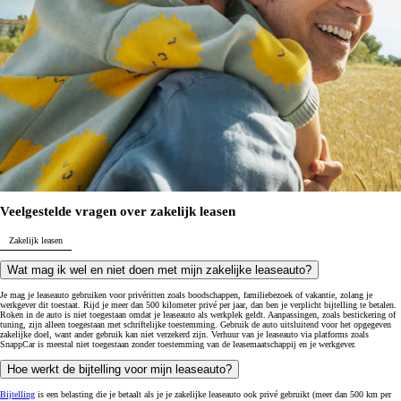
Veelgestelde vragen over zakelijk leasen
Zakelijk leasen
Wat mag ik wel en niet doen met mijn zakelijke leaseauto?
Je mag je leaseauto gebruiken voor privéritten zoals boodschappen, familiebezoek of vakantie, zolang je
werkgever dit toestaat. Rijd je meer dan 500 kilometer privé per jaar, dan ben je verplicht bijtelling te betalen.
Roken in de auto is niet toegestaan omdat je leaseauto als werkplek geldt. Aanpassingen, zoals bestickering of
tuning, zijn alleen toegestaan met schriftelijke toestemming. Gebruik de auto uitsluitend voor het opgegeven
zakelijke doel, want ander gebruik kan niet verzekerd zijn. Verhuur van je leaseauto via platforms zoals
SnappCar is meestal niet toegestaan zonder toestemming van de leasemaatschappij en je werkgever.
Hoe werkt de bijtelling voor mijn leaseauto?
Bijtelling
is een belasting die je betaalt als je je zakelijke leaseauto ook privé gebruikt (meer dan 500 km per