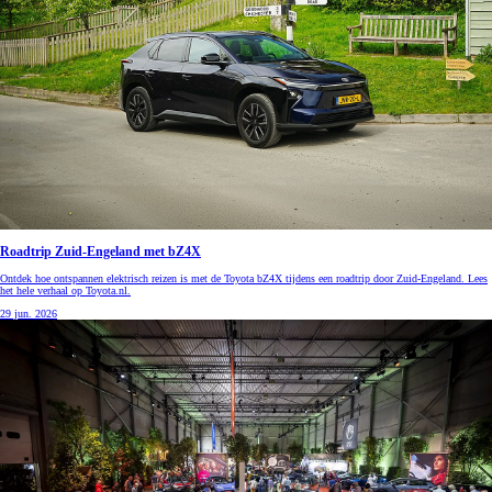
Roadtrip Zuid-Engeland met bZ4X
Ontdek hoe ontspannen elektrisch reizen is met de Toyota bZ4X tijdens een roadtrip door Zuid-Engeland. Lees
het hele verhaal op Toyota.nl.
29 jun. 2026