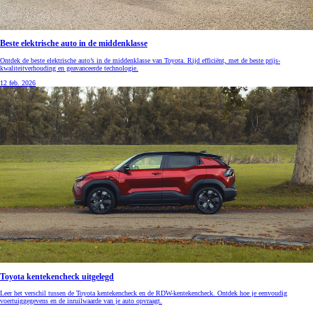
Beste elektrische auto in de middenklasse
Ontdek de beste elektrische auto’s in de middenklasse van Toyota. Rijd efficiënt, met de beste prijs-
kwaliteitverhouding en geavanceerde technologie.
12 feb. 2026
Toyota kentekencheck uitgelegd
Leer het verschil tussen de Toyota kentekencheck en de RDW-kentekencheck. Ontdek hoe je eenvoudig
voertuiggegevens en de inruilwaarde van je auto opvraagt.