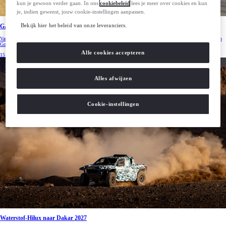
kun je gewoon verder gaan. In ons
cookiebeleid
lees je meer over cookies en kun
je, indien gewenst, jouw cookie-instellingen aanpassen.
Bekijk hier het beleid van onze leveranciers.
GAZOO Racing verrast op Goodwood
Van de GR GT en GR GT3 tot de GR Yaris Rally1 en Hilux BEV: GAZOO Racing zorgde voor spektakel op
Goodwood Festival of Speed 2026.
Alle cookies accepteren
15 jul. 2026
Alles afwijzen
Cookie-instellingen
Waterstof-Hilux naar Dakar 2027