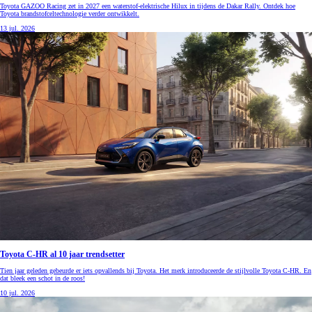
Toyota GAZOO Racing zet in 2027 een waterstof-elektrische Hilux in tijdens de Dakar Rally. Ontdek hoe
Toyota brandstofceltechnologie verder ontwikkelt.
13 jul. 2026
Toyota C-HR al 10 jaar trendsetter
Tien jaar geleden gebeurde er iets opvallends bij Toyota. Het merk introduceerde de stijlvolle Toyota C-HR. En
dat bleek een schot in de roos!
10 jul. 2026