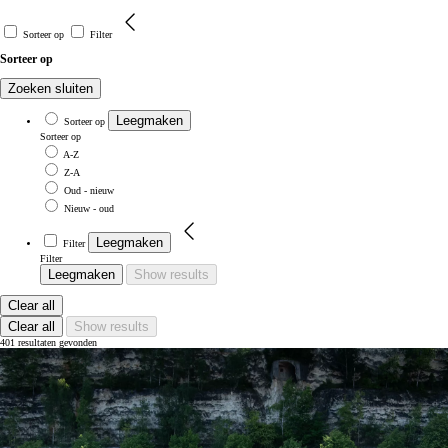
Sorteer op
Filter
Sorteer op
Zoeken sluiten
Leegmaken
Sorteer op
Sorteer op
A-Z
Z-A
Oud - nieuw
Nieuw - oud
Leegmaken
Filter
Filter
Leegmaken
Show results
Clear all
Clear all
Show results
401 resultaten gevonden