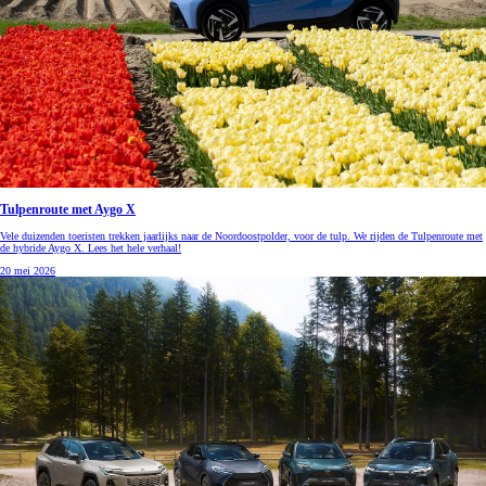
Tulpenroute met Aygo X
Vele duizenden toeristen trekken jaarlijks naar de Noordoostpolder, voor de tulp. We rijden de Tulpenroute met
de hybride Aygo X. Lees het hele verhaal!
20 mei 2026