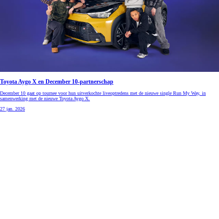
Toyota Aygo X en December 10-partnerschap
December 10 gaat op tournee voor hun uitverkochte liveoptredens met de nieuwe single Run My Way, in
samenwerking met de nieuwe Toyota Aygo X.
27 jan. 2026