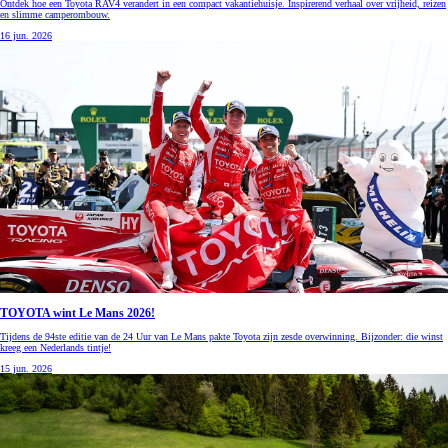
Ontdek hoe een Toyota RAV4 verandert in een compact vakantiehuisje. Inspirerend verhaal over vrijheid, reizen
en slimme camperombouw.
16 jun. 2026
TOYOTA wint Le Mans 2026!
Tijdens de 94ste editie van de 24 Uur van Le Mans pakte Toyota zijn zesde overwinning. Bijzonder: die winst
kreeg een Nederlands tintje!
15 jun. 2026