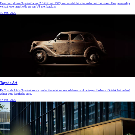
Camille rijdt een Toyota Camry 2.5 GXi uit 1989, een model dat zijn vader ooit liet staan. Een persoonlijk
verhaal over autoliefde en een V6 met karakter.
16 mrt. 2026
Toyoda AA
De Toyoda AA is Toyota’s eerste productiemodel en een zeldzaam stuk autogeschiedenis. Ontdek het verhaal
achter deze iconische auto.
12 mrt. 2026