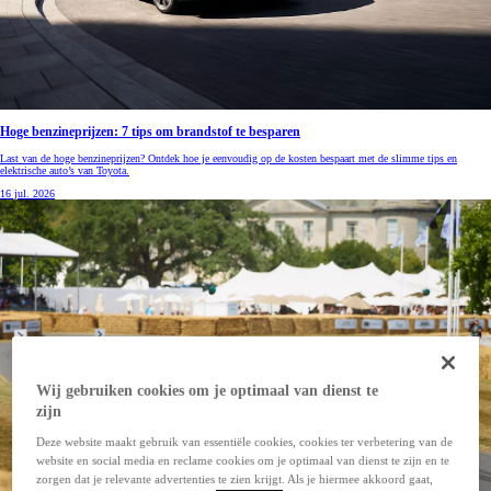
Hoge benzineprijzen: 7 tips om brandstof te besparen
Last van de hoge benzineprijzen? Ontdek hoe je eenvoudig op de kosten bespaart met de slimme tips en
elektrische auto’s van Toyota.
16 jul. 2026
Wij gebruiken cookies om je optimaal van dienst te
zijn
Deze website maakt gebruik van essentiële cookies, cookies ter verbetering van de
website en social media en reclame cookies om je optimaal van dienst te zijn en te
zorgen dat je relevante advertenties te zien krijgt. Als je hiermee akkoord gaat,