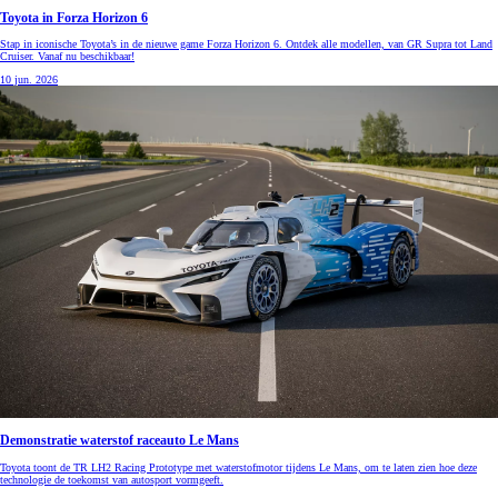
Toyota in Forza Horizon 6
Stap in iconische Toyota’s in de nieuwe game Forza Horizon 6. Ontdek alle modellen, van GR Supra tot Land
Cruiser. Vanaf nu beschikbaar!
10 jun. 2026
Demonstratie waterstof raceauto Le Mans
Toyota toont de TR LH2 Racing Prototype met waterstofmotor tijdens Le Mans, om te laten zien hoe deze
technologie de toekomst van autosport vormgeeft.