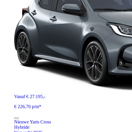
Vanaf € 27.195,-
€ 226,70 p/m*
Nieuwe Yaris Cross
Hybride