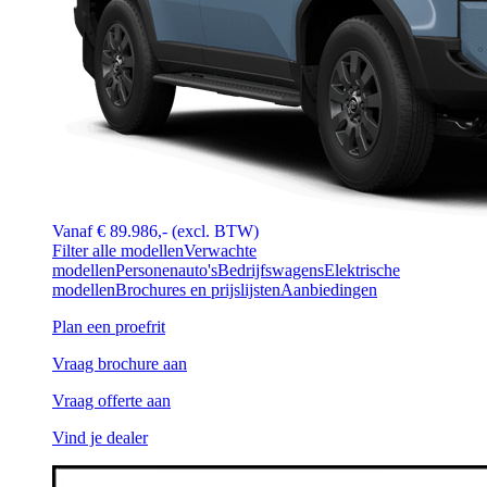
Vanaf € 89.986,- (excl. BTW)
Filter alle modellen
Verwachte
modellen
Personenauto's
Bedrijfswagens
Elektrische
modellen
Brochures en prijslijsten
Aanbiedingen
Plan een proefrit
Vraag brochure aan
Vraag offerte aan
Vind je dealer