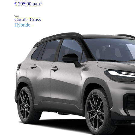
€ 295,90 p/m*
Corolla Cross
Hybride