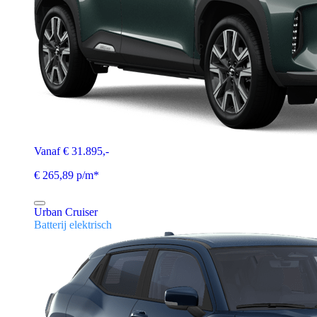
Vanaf € 31.895,-
€ 265,89 p/m*
Urban Cruiser
Batterij elektrisch