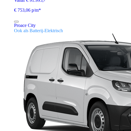
Vanaf € 91.995,-
€ 753,06 p/m*
Proace City
Ook als Batterij-Elektrisch