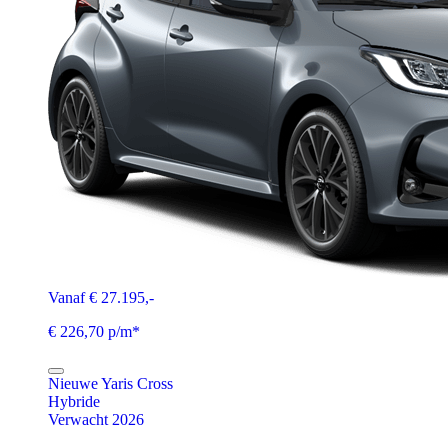
Vanaf € 27.195,-
€ 226,70 p/m*
Nieuwe Yaris Cross
Hybride
Verwacht 2026