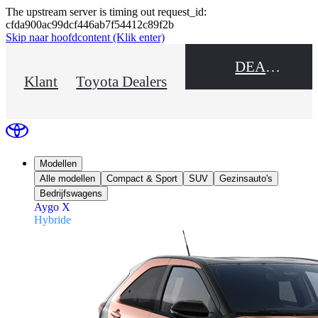
The upstream server is timing out request_id:
cfda900ac99dcf446ab7f54412c89f2b
Skip naar hoofdcontent
(Klik enter)
DEALER NAME
Klantenservice
Toyota Dealers
Modellen
Alle modellen
Compact & Sport
SUV
Gezinsauto's
Bedrijfswagens
Aygo X
Hybride