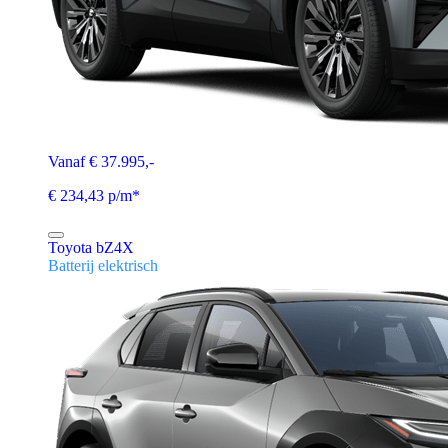
Vanaf € 37.995,-
€ 234,43 p/m*
Toyota bZ4X
Batterij elektrisch