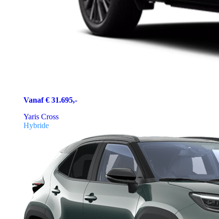
Vanaf € 31.695,-
Yaris Cross
Hybride