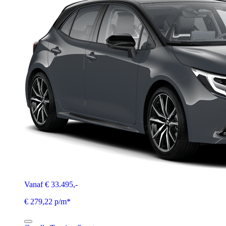
Vanaf € 33.495,-
€ 279,22 p/m*