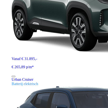
Vanaf € 31.895,-
€ 265,89 p/m*
Urban Cruiser
Batterij elektrisch