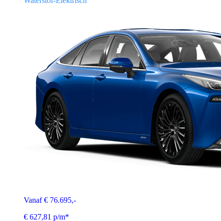
Waterstof-Elektrisch
Vanaf € 76.695,-
€ 627,81 p/m*