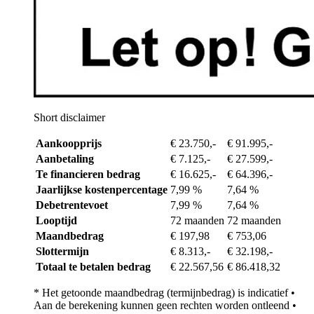
Short disclaimer
Aankoopprijs
€ 23.750,-
€ 91.995,-
Aanbetaling
€ 7.125,-
€ 27.599,-
Te financieren bedrag
€ 16.625,-
€ 64.396,-
Jaarlijkse kostenpercentage
7,99 %
7,64 %
Debetrentevoet
7,99 %
7,64 %
Looptijd
72 maanden
72 maanden
Maandbedrag
€ 197,98
€ 753,06
Slottermijn
€ 8.313,-
€ 32.198,-
Totaal te betalen bedrag
€ 22.567,56
€ 86.418,32
* Het getoonde maandbedrag (termijnbedrag) is indicatief •
Aan de berekening kunnen geen rechten worden ontleend •