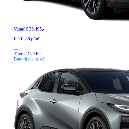
Vanaf € 36.495,-
€ 301,88 p/m*
Toyota C-HR+
Batterij elektrisch