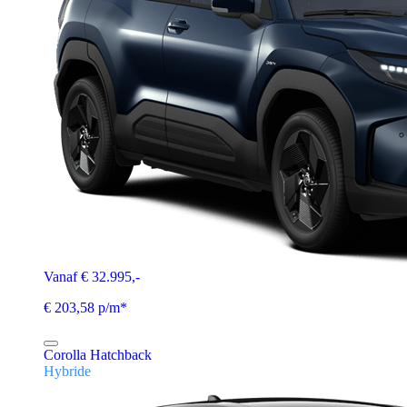
Vanaf € 32.995,-
€ 203,58 p/m*
Corolla Hatchback
Hybride