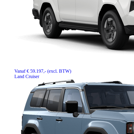
Vanaf € 59.197,- (excl. BTW)
Land Cruiser