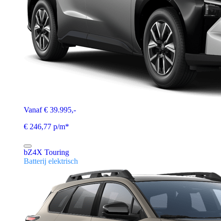
Vanaf € 39.995,-
€ 246,77 p/m*
bZ4X Touring
Batterij elektrisch