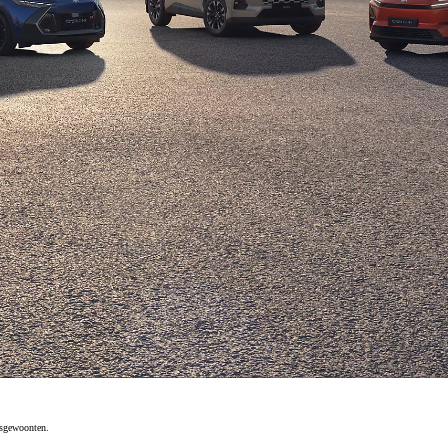
Vanaf € 39.995,-
€ 246,77 p/m*
Mirai
WATERSTOF-ELEKTRISCH
isgewoonten.