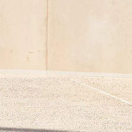
Vanaf € 23.750,-
€ 197,98 p/m*