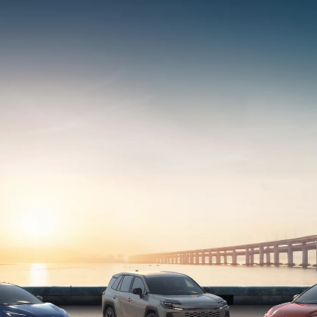
Vanaf € 39.995,-
€ 330,83 p/m*
Toyota bZ4X
BATTERIJ ELEKTRISCH