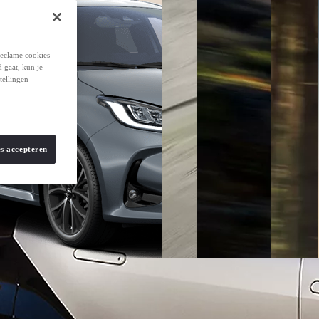
reclame cookies
d gaat, kun je
tellingen
es accepteren