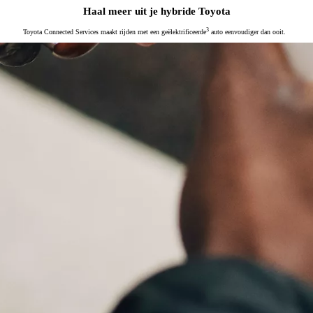
Haal meer uit je hybride Toyota
3
Toyota Connected Services maakt rijden met een geëlektrificeerde
auto eenvoudiger dan ooit.
Vanaf € 76.695,-
€ 627,81 p/m*
Proace
OOK ALS BATTERIJ-ELEKTRISCH