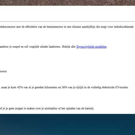
 elektromotor met de efficiëntie van de benzinemotor in een slimme aandrijflijn die zorgt voor indrukwekkende
Aanbiedingen
Private Lease
Ontdek alle lopende acties
Elektrische m
ardoor je soepel en stil wegrijdt zónder laadstress. Bekijk alle
Toyota hybride modellen
.
motor.
, maar je kunt 42% van al je gereden kilometers en 56% van je rijtijd in de volledig elektrische EV-modus
e je geen zorgen te maken over je actieradius of het opladen van de batterij.