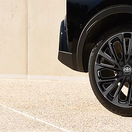
Vanaf € 27.195,-
€ 226,70 p/m*