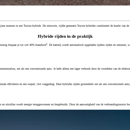
ljoen mensen in een Toyota hybride. De nieuwste, vijfde generatie Toyota hybrides combineert de kracht van de
Vanaf € 32.995,-
Hybride rijden in de praktijk
€ 203,58 p/m*
2
teuning bespaar je tot wel 40% brandstof
. De batterij wordt automatisch opgeladen tijdens rijden en remmen, wa
Corolla Cross
HYBRIDE
zinestation, net als een conventionele auto. Je hebt alleen een lager verbruik door de voordelen van de elektro
ale efficiëntie en een soepel, vlot weggedrag. Deze hybrides rijden grotendeels net als een conventionele auto
 en uitrollen wordt energie teruggewonnen en hergebruikt. Door de aanwezigheid van de verbrandingsmotor hoef j