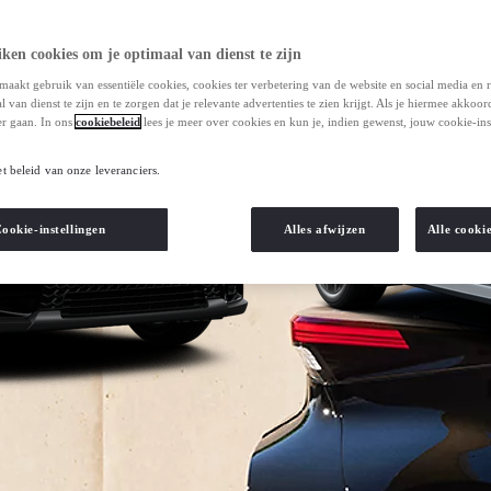
ken cookies om je optimaal van dienst te zijn
maakt gebruik van essentiële cookies, cookies ter verbetering van de website en social media en 
 van dienst te zijn en te zorgen dat je relevante advertenties te zien krijgt. Als je hiermee akkoor
r gaan. In ons
cookiebeleid
lees je meer over cookies en kun je, indien gewenst, jouw cookie-ins
et beleid van onze leveranciers.
ookie-instellingen
Alles afwijzen
Alle cooki