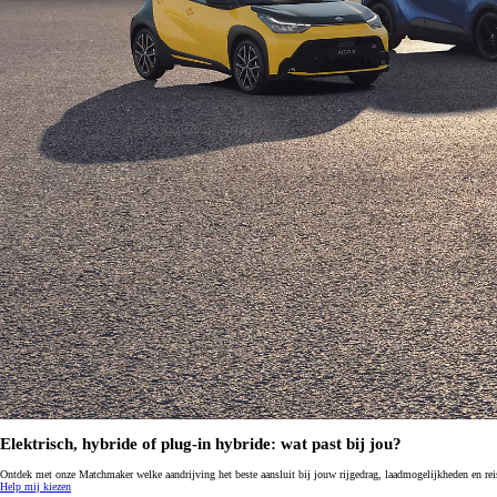
Vanaf € 37.995,-
€ 234,43 p/m*
RAV4
PLUG-IN HYBRIDE
Elektrisch, hybride of plug-in hybride: wat past bij jou?
Ontdek met onze Matchmaker welke aandrijving het beste aansluit bij jouw rijgedrag, laadmogelijkheden en re
Help mij kiezen