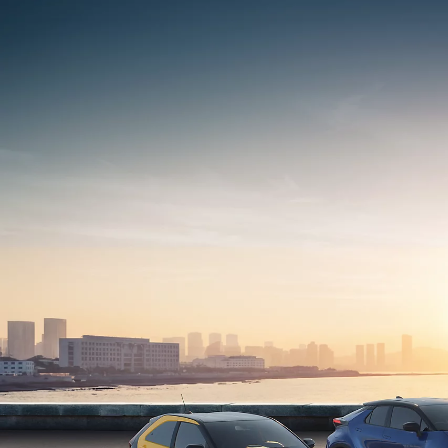
Vanaf € 35.495,-
€ 295,90 p/m*
Toyota C-HR+
BATTERIJ ELEKTRISCH