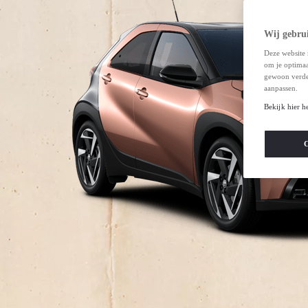
Wij gebrui
Deze website 
om je optimaal
gewoon verde
aanpassen.
Bekijk hier h
C