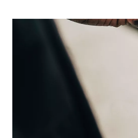
Vanaf € 49.995,-
€ 413,55 p/m*
Proace City
OOK ALS BATTERIJ-ELEKTRISCH