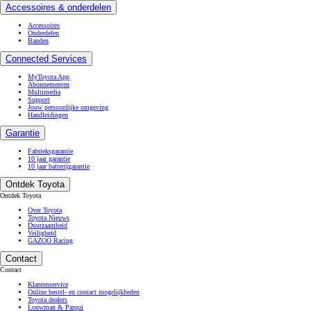
Accessoires & onderdelen
Accessoires
Onderdelen
Banden
Connected Services
MyToyota App
Abonnementen
Multimedia
Support
Jouw persoonlijke omgeving
Handleidingen
Garantie
Fabrieksgarantie
10 jaar garantie
10 jaar batterijgarantie
Ontdek Toyota
Ontdek Toyota
Over Toyota
Toyota Nieuws
Duurzaamheid
Veiligheid
GAZOO Racing
Contact
Contact
Klantenservice
Online bestel- en contact mogelijkheden
Toyota dealers
Louwman & Parqui