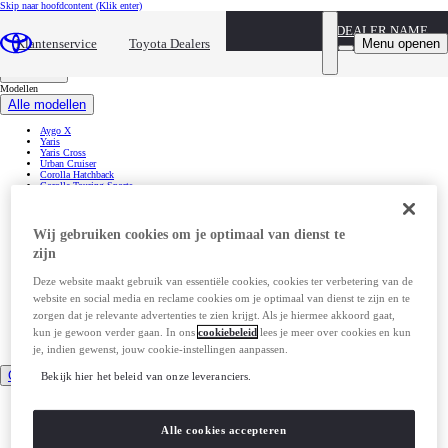
Skip naar hoofdcontent
(Klik enter)
DEALER NAME
Menu openen
Klantenservice
Toyota Dealers
Modellen
Modellen
Alle modellen
Aygo X
Yaris
Yaris Cross
Urban Cruiser
Corolla Hatchback
Corolla Touring Sports
Corolla Cross
Toyota C-HR
Toyota C-HR+
RAV4
Wij gebruiken cookies om je optimaal van dienst te
bZ4X
zijn
bZ4X Touring
GR Yaris
Mirai
Deze website maakt gebruik van essentiële cookies, cookies ter verbetering van de
Proace City
Proace
website en social media en reclame cookies om je optimaal van dienst te zijn en te
Proace Verso
zorgen dat je relevante advertenties te zien krijgt. Als je hiermee akkoord gaat,
Proace Max
Land Cruiser
kun je gewoon verder gaan. In ons
cookiebeleid
lees je meer over cookies en kun
je, indien gewenst, jouw cookie-instellingen aanpassen.
Verwachte modellen
Occasions
Bekijk hier het beleid van onze leveranciers.
Aygo
(Opent in een nieuw venster)
Aygo X
(Opent in een nieuw venster)
Yaris
(Opent in een nieuw venster)
Alle cookies accepteren
Yaris Cross
(Opent in een nieuw venster)
Auris
(Opent in een nieuw venster)