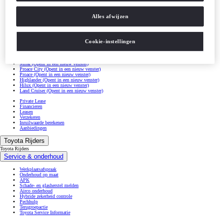
Avensis
(Opent in een nieuw venster)
Verso
(Opent in een nieuw venster)
Corolla
(Opent in een nieuw venster)
Alles afwijzen
Corolla Cross
(Opent in een nieuw venster)
C-HR
(Opent in een nieuw venster)
Prius
(Opent in een nieuw venster)
RAV4
(Opent in een nieuw venster)
Cookie-instellingen
bZ4X
(Opent in een nieuw venster)
Camry
(Opent in een nieuw venster)
Supra
(Opent in een nieuw venster)
GR86
(Opent in een nieuw venster)
Mirai
(Opent in een nieuw venster)
Proace City
(Opent in een nieuw venster)
Proace
(Opent in een nieuw venster)
Highlander
(Opent in een nieuw venster)
Hilux
(Opent in een nieuw venster)
Land Cruiser
(Opent in een nieuw venster)
Private Lease
Financieren
Leasen
Verzekeren
Inruilwaarde berekenen
Aanbiedingen
Toyota Rijders
Toyota Rijders
Service & onderhoud
Werkplaatsafspraak
Onderhoud op maat
APK
Schade- en glasherstel melden
Airco onderhoud
Hybride zekerheid controle
Pechhulp
Terugroepactie
Toyota Service Informatie